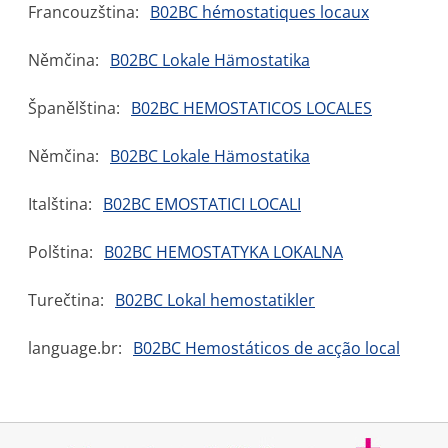
Francouzština:
B02BC hémostatiques locaux
Němčina:
B02BC Lokale Hämostatika
Španělština:
B02BC HEMOSTATICOS LOCALES
Němčina:
B02BC Lokale Hämostatika
Italština:
B02BC EMOSTATICI LOCALI
Polština:
B02BC HEMOSTATYKA LOKALNA
Turečtina:
B02BC Lokal hemostatikler
language.br:
B02BC Hemostáticos de acção local