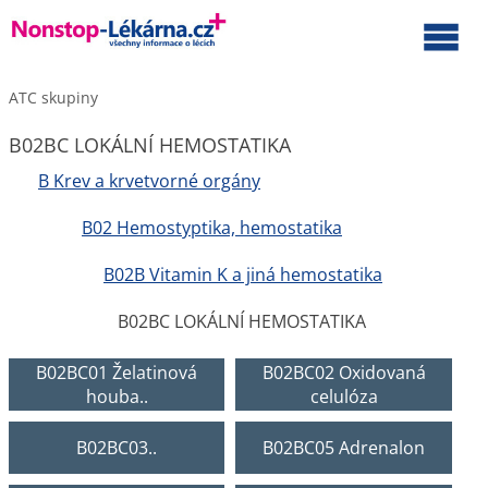
ATC skupiny
B02BC LOKÁLNÍ HEMOSTATIKA
B Krev a krvetvorné orgány
B02 Hemostyptika, hemostatika
B02B Vitamin K a jiná hemostatika
B02BC LOKÁLNÍ HEMOSTATIKA
B02BC01 Želatinová
B02BC02 Oxidovaná
houba..
celulóza
B02BC03..
B02BC05 Adrenalon