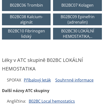
B02BC06 Trombin
B02BC07 Kolagen
B02BC08 Kalcium-
B02BC09 Epinefrin
alginát
(adrenalin)
B02BC10 Fibrinogen
B02BC30 LOKÁLNÍ
lidský
HEMOSTATIKA,..
Léky v ATC skupině B02BC LOKÁLNÍ
HEMOSTATIKA
SPOFAX
Příbalový leták
Souhrnné informace
Další názvy ATC skupiny
Angličtina:
B02BC Local hemostatics