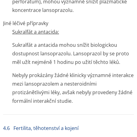
perforatum
), mohou významně snížit plazmatické
koncentrace lansoprazolu.
Jiné léčivé přípravky
Sukralfát a antacida:
Sukralfát a antacida mohou snížit biologickou
dostupnost lansoprazolu. Lansoprazol by se proto
měl užít nejméně 1 hodinu po užití těchto léků.
Nebyly prokázány žádné klinicky významné interakce
mezi lansoprazolem a nesteroidními
protizánětlivými léky, avšak nebyly provedeny žádné
formální interakční studie.
4.6 Fertilita, těhotenství a kojení