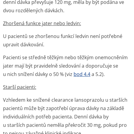
denní dávka převyšuje 120 mg, měla by být podána ve
dvou rozdělených dávkách.
Zhoršená funkce jater nebo ledvin:
U pacientů se zhoršenou funkcí ledvin není potřebné
upravit dávkování.
Pacienti se středně těžkým nebo těžkým onemocněním
jater mají být pravidelně sledování a doporučuje se
u nich snížení dávky o 50 % (viz
bod 4.4
a 5.2).
Starší pacienti:
Vzhledem ke snížené clearance lansoprazolu u starších
pacientů může být zapotřebí úprava dávky na základě
individuálních potřeb pacienta. Denní dávka by
u starších pacientů neměla překročit 30 mg, pokud pro
to nejsou závažné klinické indikace.