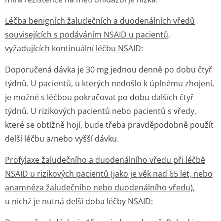
Léčba benigních žaludečních a duodenálních vředů
souvisejících s podáváním NSAID u pacientů,
vyžadujících kontinuální léčbu NSAID:
Doporučená dávka je 30 mg jednou denně po dobu čtyř
týdnů. U pacientů, u kterých nedošlo k úplnému zhojení,
je možné s léčbou pokračovat po dobu dalších čtyř
týdnů. U rizikových pacientů nebo pacientů s vředy,
které se obtížně hojí, bude třeba pravděpodobně použít
delší léčbu a/nebo vyšší dávku.
Profylaxe žaludečního a duodenálního vředu při léčbě
NSAID u rizikových pacientů (jako je věk nad 65 let, nebo
anamnéza žaludečního nebo duodenálního vředu),
u nichž je nutná delší doba léčby NSAID: