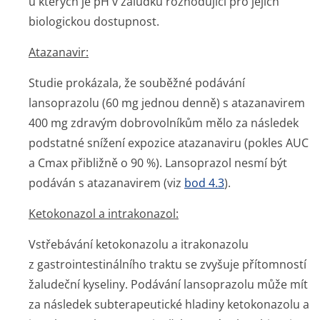
u kterých je pH v žaludku rozhodující pro jejich
biologickou dostupnost.
Atazanavir:
Studie prokázala, že souběžné podávání
lansoprazolu (60 mg jednou denně) s atazanavirem
400 mg zdravým dobrovolníkům mělo za následek
podstatné snížení expozice atazanaviru (pokles AUC
a Cmax přibližně o 90 %). Lansoprazol nesmí být
podáván s atazanavirem (viz
bod 4.3
).
Ketokonazol a intrakonazol:
Vstřebávání ketokonazolu a itrakonazolu
z gastrointes­tinálního traktu se zvyšuje přítomností
žaludeční kyseliny. Podávání lansoprazolu může mít
za následek subterapeutické hladiny ketokonazolu a