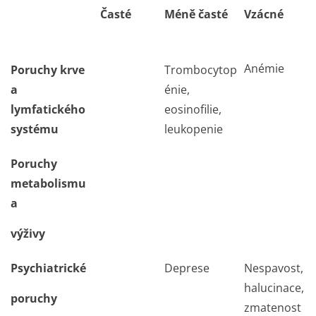
Časté
Méně časté
Vzácné
Anémie
Poruchy krve
Trombocytop
a
énie,
lymfatického
eosinofilie,
systému
leukopenie
Poruchy
metabolismu
a
výživy
Psychiatrické
Deprese
Nespavost,
halucinace,
poruchy
zmatenost