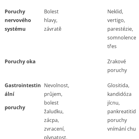
Poruchy
Bolest
Neklid,
nervového
hlavy,
vertigo,
systému
závratě
parestézie,
somnolence,
třes
Poruchy oka
Zrakové
poruchy
Gastrointestin
Nevolnost,
Glositida,
ální
průjem,
kandidóza
bolest
jícnu,
poruchy
žaludku,
pankreatitida
zácpa,
poruchy
zvracení,
vnímání chuti
plynatost,