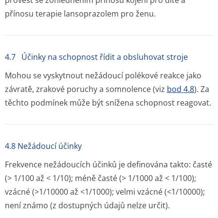
provést se zohledněním přínosu kojení pro dítě a
přínosu terapie lansoprazolem pro ženu.
4.7 Účinky na schopnost řídit a obsluhovat stroje
Mohou se vyskytnout nežádoucí polékové reakce jako
závratě, zrakové poruchy a somnolence (viz
bod 4.8
). Za
těchto podmínek může být snížena schopnost reagovat.
4.8 Nežádoucí účinky
Frekvence nežádoucích účinků je definována takto: časté
(> 1/100 až < 1/10); méně časté (> 1/1000 až < 1/100);
vzácné (>1/10000 až <1/1000); velmi vzácné (<1/10000);
není známo (z dostupných údajů nelze určit).