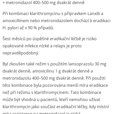
+ metronidazol 400–500 mg dvakrát denně
Při kombinaci klarithromycinu s přípravkem Lanxib a
amoxicillinem nebo metronidazolem dochází k eradikaci
H. pylori
až v 90 % případů.
Šest měsíců po úspěšné eradikační léčbě je riziko
opakované infekce nízké a relaps je proto
nepravděpodobný.
Byl zkoušen také režim s použitím lansoprazolu 30 mg
dvakrát denně, amoxicilinu 1 g dvakrát denně a
metronidazolu 400–500 mg dvakrát denně. Při použití
této kombinace byla pozorována menší míra eradikace
než při režimu s klarithromycinem. Tato kombinace
může být vhodná u pacientů, kteří nemohou užívat
klarithromycin jako součást eradikační léčby, kdy místní
míra rezistence na metronidazol je nízká.