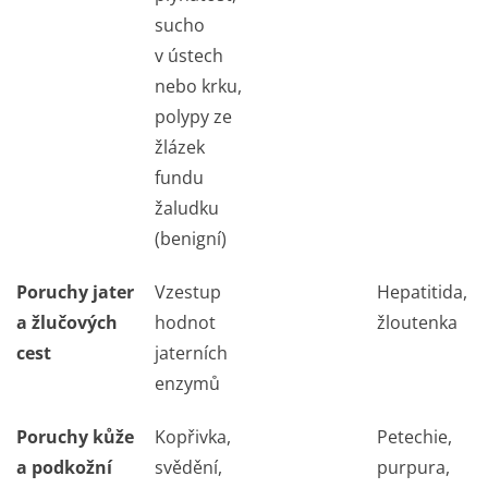
sucho
v ústech
nebo krku,
polypy ze
žlázek
fundu
žaludku
(benigní)
Poruchy jater
Vzestup
Hepatitida,
a žlučových
hodnot
žloutenka
cest
jaterních
enzymů
Poruchy kůže
Kopřivka,
Petechie,
a podkožní
svědění,
purpura,