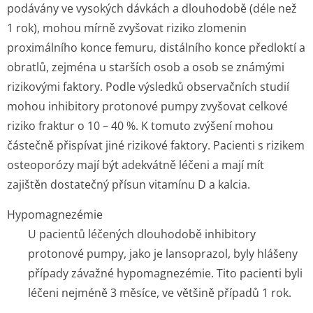
podávány ve vysokých dávkách a dlouhodobě (déle než
1 rok), mohou mírně zvyšovat riziko zlomenin
proximálního konce femuru, distálního konce předloktí a
obratlů, zejména u starších osob a osob se známými
rizikovými faktory. Podle výsledků observačních studií
mohou inhibitory protonové pumpy zvyšovat celkové
riziko fraktur o 10 – 40 %. K tomuto zvýšení mohou
částečně přispívat jiné rizikové faktory. Pacienti s rizikem
osteoporózy mají být adekvátně léčeni a mají mít
zajištěn dostatečný přísun vitamínu D a kalcia.
Hypomagnezémie
U pacientů léčených dlouhodobě inhibitory
protonové pumpy, jako je lansoprazol, byly hlášeny
případy závažné hypomagnezémie. Tito pacienti byli
léčeni nejméně 3 měsíce, ve většině případů 1 rok.