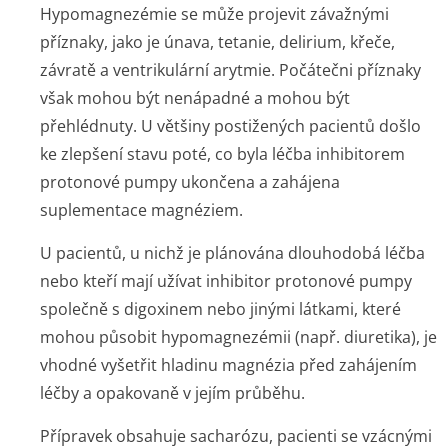
Hypomagnezémie se může projevit závažnými
příznaky, jako je únava, tetanie, delirium, křeče,
závratě a ventrikulární arytmie. Počátečni příznaky
však mohou být nenápadné a mohou být
přehlédnuty. U většiny postižených pacientů došlo
ke zlepšení stavu poté, co byla léčba inhibitorem
protonové pumpy ukončena a zahájena
suplementace magnéziem.
U pacientů, u nichž je plánována dlouhodobá léčba
nebo kteří mají užívat inhibitor protonové pumpy
společně s digoxinem nebo jinými látkami, které
mohou působit hypomagnezémii (např. diuretika), je
vhodné vyšetřit hladinu magnézia před zahájením
léčby a opakovaně v jejím průběhu.
Přípravek obsahuje sacharózu, pacienti se vzácnými