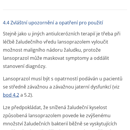
4.4 Zvláštní upozornění a opatření pro použití
Stejně jako u jiných antiulcerózních terapií je třeba při
léčbě žaludečního vředu lansoprazolem vyloučit
možnost maligního nádoru žaludku, protože
lansoprazol může maskovat symptomy a oddálit
stanovení diagnózy.
Lansoprazol musí být s opatrností podáván u pacientů
se středně závažnou a závažnou jaterní dysfunkcí (viz
bod 4.2
a 5.2).
Lze předpokládat, že snížená žaludeční kyselost
způsobená lansoprazolem povede ke zvýšenému
množství žaludečních bakterií běžně se vyskytujících