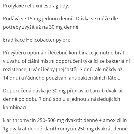
Profylaxe refluxní esofagitidy:
Podává se 15 mg jednou denně. Dávka se může dle
potřeby zvýšit až na 30 mg denně.
Eradikace
Helicobacter pylori
:
Při výběru optimální léčebné kombinace je nutno brát
v úvahu oficiální místní doporučení týkající se bakteriální
rezistence, trvání léčby (nejčastěji 7 dnů, ale někdy až
14 dnů) a řádného používání antibakteriál­ních látek.
Doporučená dávka je 30 mg přípravku Lanxib dvakrát
denně po dobu 7 dnů spolu s jednou z následujících
kombinací:
klarithromycin 250–500 mg dvakrát denně + amoxicillin
1g dvakrát denně klarithromycin 250 mg dvakrát denně