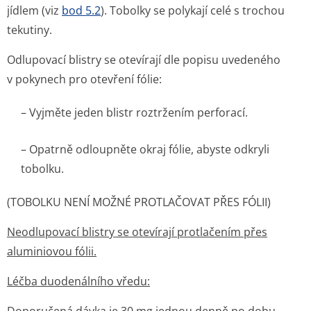
jídlem (viz
bod 5.2
). Tobolky se polykají celé s trochou
tekutiny.
Odlupovací blistry se otevírají dle popisu uvedeného
v pokynech pro otevření fólie:
– Vyjměte jeden blistr roztržením perforací.
– Opatrně odloupněte okraj fólie, abyste odkryli
tobolku.
(TOBOLKU NENÍ MOŽNÉ PROTLAČOVAT PŘES FÓLII)
Neodlupovací blistry se otevírají protlačením přes
aluminiovou fólii.
Léčba duodenálního vředu: