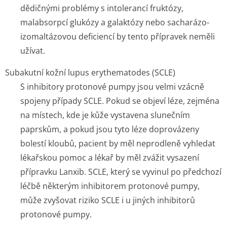
dědičnými problémy s intolerancí fruktózy,
malabsorpcí glukózy a galaktózy nebo sacharázo-
izomaltázovou deficiencí by tento přípravek neměli
užívat.
Subakutní kožní lupus erythematodes (SCLE)
S inhibitory protonové pumpy jsou velmi vzácně
spojeny případy SCLE. Pokud se objeví léze, zejména
na místech, kde je kůže vystavena slunečním
paprskům, a pokud jsou tyto léze doprovázeny
bolestí kloubů, pacient by měl neprodleně vyhledat
lékařskou pomoc a lékař by měl zvážit vysazení
přípravku Lanxib. SCLE, který se vyvinul po předchozí
léčbě některým inhibitorem protonové pumpy,
může zvyšovat riziko SCLE i u jiných inhibitorů
protonové pumpy.