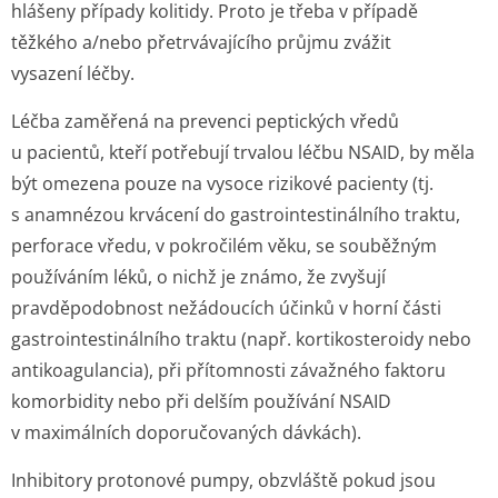
hlášeny případy kolitidy. Proto je třeba v případě
těžkého a/nebo přetrvávajícího průjmu zvážit
vysazení léčby.
Léčba zaměřená na prevenci peptických vředů
u pacientů, kteří potřebují trvalou léčbu NSAID, by měla
být omezena pouze na vysoce rizikové pacienty (tj.
s anamnézou krvácení do gastrointesti­nálního traktu,
perforace vředu, v pokročilém věku, se souběžným
používáním léků, o nichž je známo, že zvyšují
pravděpodobnost nežádoucích účinků v horní části
gastrointesti­nálního traktu (např. kortikosteroidy nebo
antikoagulancia), při přítomnosti závažného faktoru
komorbidity nebo při delším používání NSAID
v maximálních doporučovaných dávkách).
Inhibitory protonové pumpy, obzvláště pokud jsou