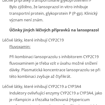
Léčivé přípravky transportované glykoproteinem P
Bylo zjištěno, že lansoprazol
in vitro
inhibuje
transportní protein, glykoprotein P (P-gp)
.
Klinický
význam není znám.
Účinky jiných léčivých přípravků na lansoprazol
Léčivé látky, které inhibují CYP2C19
Fluvoxamin:
Při kombinaci lansoprazolu s inhibitorem CYP2C19
fluvoxaminem je třeba vzít v úvahu možné snížení
dávky. Plasmatická koncentrace lansoprazolu se při
této kombinaci zvyšuje až čtyřikrát.
Léčivé látky, které inhibují CYP2C19 a CYP3A4
Induktory ovlivňující enzymy CYP2C19 a CYP3A4, jako
je rifampicin a třezalka tečkovaná (
Hypericum