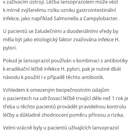
v zažívacím ústrojí. Léčba lansoprazolem může vést
k mírně zvýšenému riziku vzniku gastrointestinální
infekce, jako například
Salmonella
a
Campylobacter
.
U pacientů se žaludečními a duodenálními vředy by
měla být jako etiologický faktor zvažována infekce
H.
pylori
.
Pokud je lansoprazol používán v kombinaci s antibiotiky
k eradikační léčbě infekce
H. pylori
, pak je nutné dbát
návodu k použití i v případě těchto antibiotik.
Vzhledem k omezeným bezpečnostním údajům
o pacientech na udržovací léčbě trvající déle než 1 rok je
třeba u těchto pacientů provádět pravidelnou kontrolu
léčby a důkladné zhodnocení poměru přínosu a rizika.
Velmi vzácně byly u pacientů užívajících lansoprazol