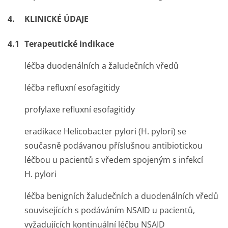
4.
KLINICKÉ ÚDAJE
4.1
Terapeutické indikace
léčba duodenálních a žaludečních vředů
léčba refluxní esofagitidy
profylaxe refluxní esofagitidy
eradikace
Helicobacter pylori (H. pylori)
se
současně podávanou příslušnou antibiotickou
léčbou u pacientů s vředem spojeným s infekcí
H. pylori
léčba benigních žaludečních a duodenálních vředů
souvisejících s podáváním NSAID u pacientů,
vyžadujících kontinuální léčbu NSAID