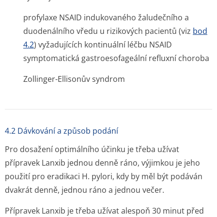
profylaxe NSAID indukovaného žaludečního a
duodenálního vředu u rizikových pacientů (viz
bod
4.2
) vyžadujících kontinuální léčbu NSAID
symptomatická gastroesofageální refluxní choroba
Zollinger-Ellisonův syndrom
4.2 Dávkování a způsob podání
Pro dosažení optimálního účinku je třeba užívat
přípravek Lanxib jednou denně ráno, výjimkou je jeho
použití pro eradikaci
H. pylori
, kdy by měl být podáván
dvakrát denně, jednou ráno a jednou večer.
Přípravek Lanxib je třeba užívat alespoň 30 minut před