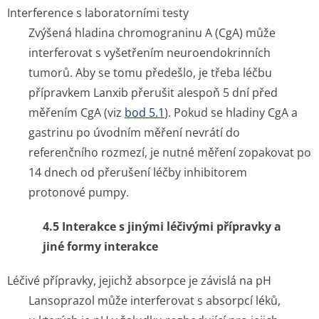
Interference s laboratorními testy
Zvýšená hladina chromograninu A (CgA) může
interferovat s vyšetřením neuroendokrinních
tumorů. Aby se tomu předešlo, je třeba léčbu
přípravkem Lanxib přerušit alespoň 5 dní před
měřením CgA (viz
bod 5.1
). Pokud se hladiny CgA a
gastrinu po úvodním měření nevrátí do
referenčního rozmezí, je nutné měření zopakovat po
14 dnech od přerušení léčby inhibitorem
protonové pumpy.
4.5 Interakce s jinými léčivými přípravky a
jiné formy interakce
Léčivé přípravky, jejichž absorpce je závislá na pH
Lansoprazol může interferovat s absorpcí léků,