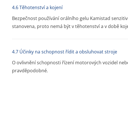
4.6 Těhotenství a kojení
Bezpečnost používání orálního gelu Kamistad senzitiv
stanovena, proto nemá být v těhotenství a v době koj
4.7 Účinky na schopnost řídit a obsluhovat stroje
O ovlivnění schopnosti řízení motorových vozidel nebo
pravděpodobné.
4.8 Nežádoucí účinky
Frekvence výskytu nežádoucích účinků je v dalším text
konvence: velmi časté (>1/10), časté (>1/100 až <1/10)
(>1/10000 až < 1/1000), velmi vzácné (<1/10000), není