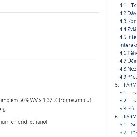
4.1 Ter
4.2 Dáv
4.3 Kon
4.4 Zvl
4.5 Int
interak
4.6 Těh
4.7 Úči
4.8 Než
4.9 Pře
5. FARM
5.1. F
thanolem 50% V/V s 1,37 % trometamolu)
5.2 Far
mg.
5.3 Pře
6. FARM
ium-chlorid, ethanol
6.1. S
6.2 Ink