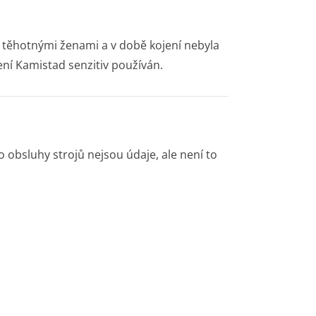
 těhotnými ženami a v době kojení nebyla
ení Kamistad senzitiv používán.
 obsluhy strojů nejsou údaje, ale není to
u definována za použití následující
, méně časté (>1/1000 až <1/100), vzácné
 známo (z dostupných údajů nelze určit).