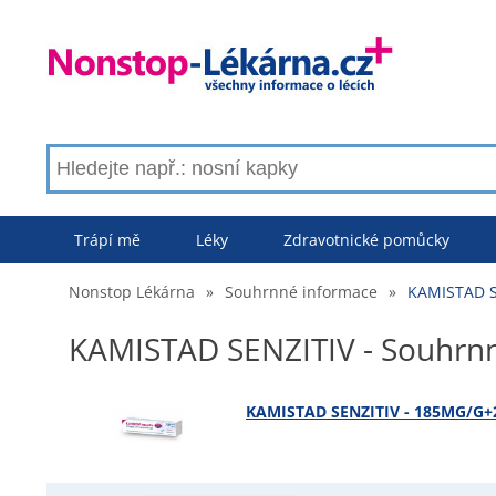
Trápí mě
Léky
Zdravotnické pomůcky
Nonstop Lékárna
»
Souhrnné informace
»
KAMISTAD S
KAMISTAD SENZITIV - Souhrn
KAMISTAD SENZITIV - 185MG/G