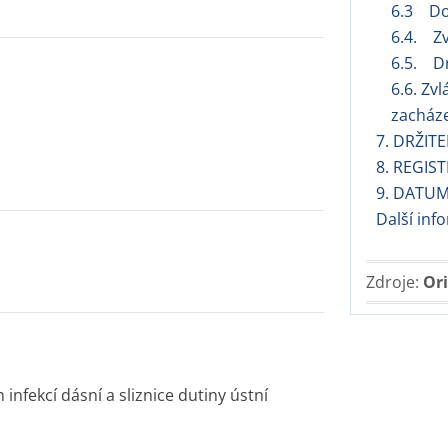
6.3 Do
6.4. Zv
6.5. Dr
6.6. Zv
zacháze
7. DRŽIT
8. REGIS
9. DATUM
Další inf
Zdroje:
Ori
infekcí dásní a sliznice dutiny ústní