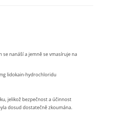
m se nanáší a jemně se vmasíruje na
 mg lidokain-hydrochloridu
ku, jelikož bezpečnost a účinnost
ebyla dosud dostatečně zkoumána.