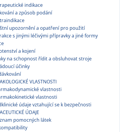
apeutické indikace
kování a způsob podání
traindikace
áštní upozornění a opatření pro použití
erakce s jinými léčivými přípravky a jiné formy
ce
otenství a kojení
nky na schopnost řídit a obsluhovat stroje
ádoucí účinky
dávkování
AKOLOGICKÉ VLASTNOSTI
armakodynamické vlastnosti
makokinetické vlastnosti
dklinické údaje vztahující se k bezpečnosti
ACEUTICKÉ ÚDAJE
eznam pomocných látek
ompatibility