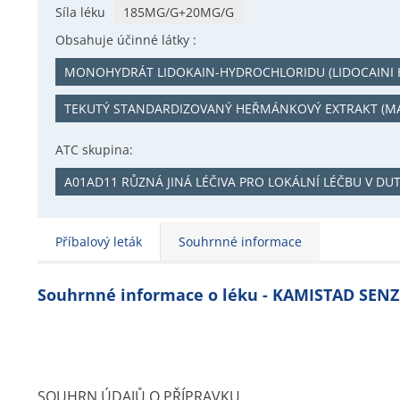
Síla léku
185MG/G+20MG/G
Obsahuje účinné látky :
MONOHYDRÁT LIDOKAIN-HYDROCHLORIDU (LIDOCAIN
TEKUTÝ STANDARDIZOVANÝ HEŘMÁNKOVÝ EXTRAKT (M
ATC skupina:
A01AD11 RŮZNÁ JINÁ LÉČIVA PRO LOKÁLNÍ LÉČBU V DUT
Příbalový leták
Souhrnné informace
Souhrnné informace o léku - KAMISTAD SENZ
SOUHRN ÚDAJŮ O PŘÍPRAVKU