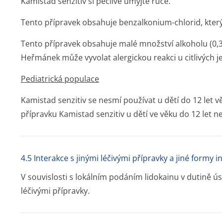
Kamistad senzitiv si pečlivě umyjte ruce.
Tento přípravek obsahuje benzalkonium-chlorid, kter
Tento přípravek obsahuje malé množství alkoholu (0,3
Heřmánek může vyvolat alergickou reakci u citlivých j
Pediatrická populace
Kamistad senzitiv se nesmí používat u dětí do 12 let v
přípravku Kamistad senzitiv u dětí ve věku do 12 let
4.5 Interakce s jinými léčivými přípravky a jiné formy i
V souvislosti s lokálním podáním lidokainu v dutině ú
léčivými přípravky.