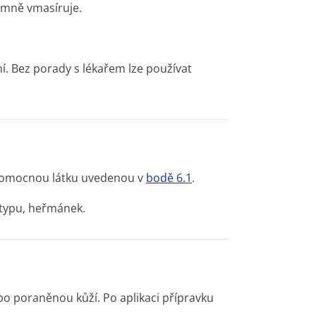
jemně vmasíruje.
í. Bez porady s lékařem lze používat
i pomocnou látku uvedenou v
bodě 6.1
.
 typu, heřmánek.
bo poraněnou kůží. Po aplikaci přípravku