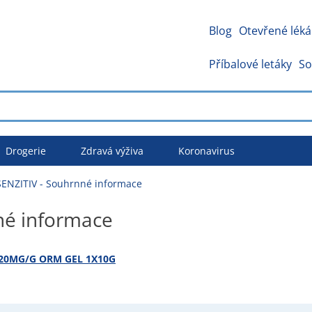
Blog
Otevřené léká
Příbalové letáky
So
Drogerie
Zdravá výživa
Koronavirus
ENZITIV - Souhrnné informace
né informace
+20MG/G ORM GEL 1X10G