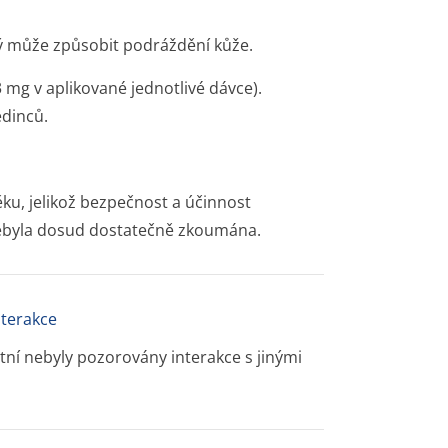
ý může způsobit podráždění kůže.
 mg v aplikované jednotlivé dávce).
edinců.
ěku, jelikož bezpečnost a účinnost
 nebyla dosud dostatečně zkoumána.
nterakce
stní nebyly pozorovány interakce s jinými