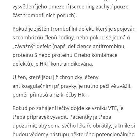
vysvětlení jeho omezení (screening zachytí pouze
část trombofilních poruch).
Pokud je zjištěn trombofilní defekt, který je spojován
s trombózou členů rodiny, nebo pokud se jedná o
„závažný“ defekt (např. deficience antitrombinu,
proteinu S nebo proteinu C nebo kombinace
defektů), je HRT kontraindikována.
U žen, které jsou již chronicky léčeny
antikoagulačními přípravky, je nutno pečlivě zvážit
poměr přínosů a rizik léčby HRT.
Pokud po zahájení léčby dojde ke vzniku VTE, je
třeba přípravek vysadit. Pacientky je třeba
upozornit, aby se na svého lékaře obrátily, jakmile si
budou vědomy nástupu některého potencionálního