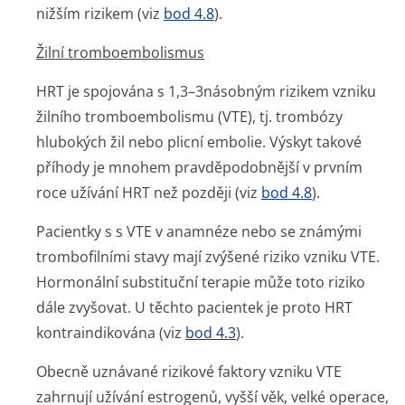
nižším rizikem (viz
bod 4.8
).
Žilní tromboembolismus
HRT je spojována s 1,3–3násobným rizikem vzniku
žilního tromboembolismu (VTE), tj. trombózy
hlubokých žil nebo plicní embolie. Výskyt takové
příhody je mnohem pravděpodobnější v prvním
roce užívání HRT než později (viz
bod 4.8
).
Pacientky s s VTE v anamnéze nebo se známými
trombofilními stavy mají zvýšené riziko vzniku VTE.
Hormonální substituční terapie může toto riziko
dále zvyšovat. U těchto pacientek je proto HRT
kontraindikována (viz
bod 4.3
).
Obecně uznávané rizikové faktory vzniku VTE
zahrnují užívání estrogenů, vyšší věk, velké operace,