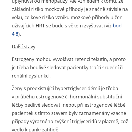
uplynuvší od menopauzy. Ale vzhledem k tomu, že
základní riziko mozkové příhody je značně závislé na
věku, celkové riziko vzniku mozkové příhody u žen
užívajících HRT se bude s věkem zvyšovat (viz
bod
4.8
).
Další stavy
Estrogeny mohou vyvolávat retenci tekutin, a proto
je třeba bedlivě sledovat pacientky trpící srdeční či
renální dysfunkcí.
Ženy s preexistující hypertriglyce­ridémií je třeba
v průběhu estrogenové či hormonální substituční
léčby bedlivě sledovat, neboť při estrogenové léčbě
pacientek s tímto stavem byly zaznamenány vzácné
případy výrazného zvýšení triglyceridů v plazmě, což
vedlo k pankreatitidě.