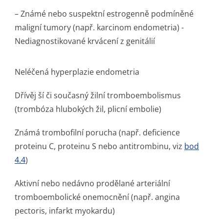
– Známé nebo suspektní estrogenně podmíněné
maligní tumory (např. karcinom endometria) -
Nediagnostikované krvácení z genitálií
Neléčená hyperplazie endometria
Dřívěj ší či současný žilní tromboembolismus
(trombóza hlubokých žil, plicní embolie)
Známá trombofilní porucha (např. deficience
proteinu C, proteinu S nebo antitrombinu, viz
bod
4.4
)
Aktivní nebo nedávno prodělané arteriální
tromboembolické onemocnění (např. angina
pectoris, infarkt myokardu)