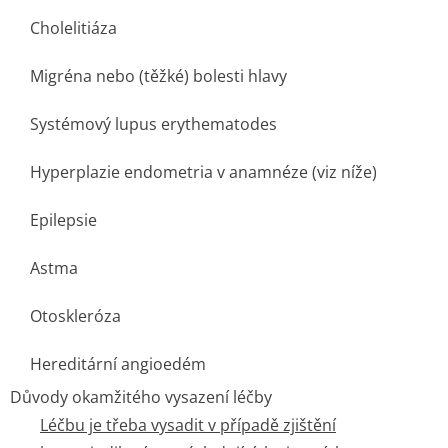
Cholelitiáza
Migréna nebo (těžké) bolesti hlavy
Systémový lupus erythematodes
Hyperplazie endometria v anamnéze (viz níže)
Epilepsie
Astma
Otoskleróza
Hereditární angioedém
Důvody okamžitého vysazení léčby
Léčbu je třeba vysadit v případě zjištění