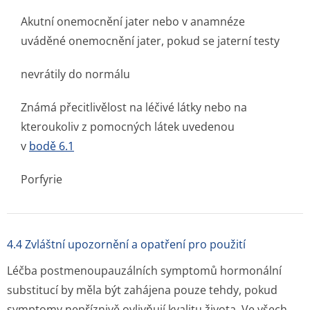
Akutní onemocnění jater nebo v anamnéze
uváděné onemocnění jater, pokud se jaterní testy
nevrátily do normálu
Známá přecitlivělost na léčivé látky nebo na
kteroukoliv z pomocných látek uvedenou
v
bodě 6.1
Porfyrie
4.4 Zvláštní upozornění a opatření pro použití
Léčba postmenoupauzálních symptomů hormonální
substitucí by měla být zahájena pouze tehdy, pokud
symptomy nepříznivě ovlivňují kvalitu života. Ve všech