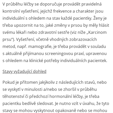
V průběhu léčby se doporučuje provádět pravidelná
kontrolní vyšetření, jejichž frekvence a charakter jsou
individuální s ohledem na stav každé pacientky. Ženy je
třeba upozornit na to, jaké změny v prsou by měly hlásit
svému lékaři nebo zdravotní sestře (viz níže „Karcinom
prsu“). Vyšetření, včetně vhodných zobrazovacích
metod, např. mamografie, je třeba provádět v souladu
s aktuálně přijímanou screeningovou praxí, upravenou
s ohledem na klinické potřeby individuálních pacientek.
Stavy vyžadující dohled
Pokud je přítomen jakýkoliv z následujících stavů, nebo
se vyskytl v minulosti a/nebo se zhoršil v průběhu
těhotenství či předchozí hormonální léčby, je třeba
pacientku bedlivě sledovat. Je nutno vzít v úvahu, že tyto
stavy se mohou vyskytnout opakovaně nebo se mohou