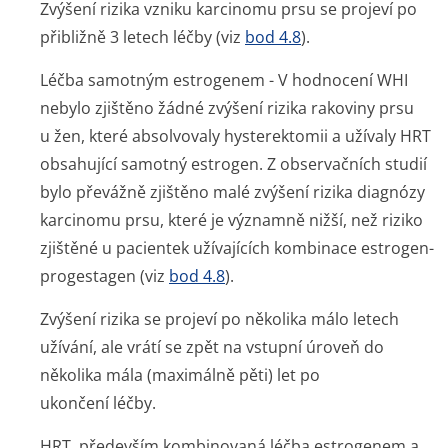
Zvýšení rizika vzniku karcinomu prsu se projeví po
přibližně 3 letech léčby (viz
bod 4.8
).
Léčba samotným estrogenem
- V hodnocení WHI
nebylo zjištěno žádné zvýšení rizika rakoviny prsu
u žen, které absolvovaly hysterektomii a užívaly HRT
obsahující samotný estrogen. Z observačních studií
bylo převážně zjištěno malé zvýšení rizika diagnózy
karcinomu prsu, které je významně nižší, než riziko
zjištěné u pacientek užívajících kombinace estrogen-
progestagen (viz
bod 4.8
).
Zvýšení rizika se projeví po několika málo letech
užívání, ale vrátí se zpět na vstupní úroveň do
několika mála (maximálně pěti) let po
ukončení léčby.
HRT, především kombinovaná léčba estrogenem a