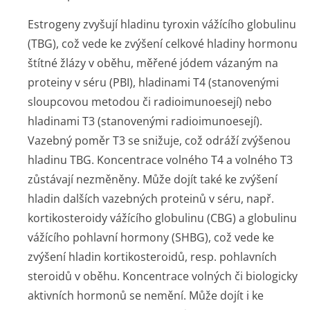
Estrogeny zvyšují hladinu tyroxin vážícího globulinu
(TBG), což vede ke zvýšení celkové hladiny hormonu
štítné žlázy v oběhu, měřené jódem vázaným na
proteiny v séru (PBI), hladinami T4 (stanovenými
sloupcovou metodou či radioimunoesejí) nebo
hladinami T3 (stanovenými radioimunoesejí).
Vazebný poměr T3 se snižuje, což odráží zvýšenou
hladinu TBG. Koncentrace volného T4 a volného T3
zůstávají nezměněny. Může dojít také ke zvýšení
hladin dalších vazebných proteinů v séru, např.
kortikosteroidy vážícího globulinu (CBG) a globulinu
vážícího pohlavní hormony (SHBG), což vede ke
zvýšení hladin kortikosteroidů, resp. pohlavních
steroidů v oběhu. Koncentrace volných či biologicky
aktivních hormonů se nemění. Může dojít i ke