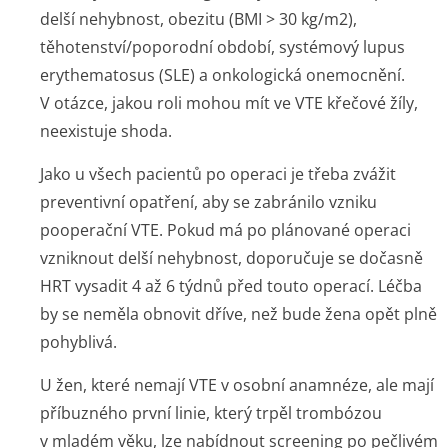
delší nehybnost, obezitu (BMI > 30 kg/m
2
),
těhotenství/po­porodní období, systémový lupus
erythematosus (SLE) a onkologická onemocnění.
V otázce, jakou roli mohou mít ve VTE křečové žíly,
neexistuje shoda.
Jako u všech pacientů po operaci je třeba zvážit
preventivní opatření, aby se zabránilo vzniku
pooperační VTE. Pokud má po plánované operaci
vzniknout delší nehybnost, doporučuje se dočasně
HRT vysadit 4 až 6 týdnů před touto operací. Léčba
by se neměla obnovit dříve, než bude žena opět plně
pohyblivá.
U žen, které nemají VTE v osobní anamnéze, ale mají
příbuzného první linie, který trpěl trombózou
v mladém věku, lze nabídnout screening po pečlivém