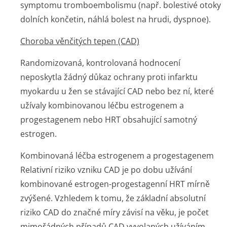
symptomu tromboembolismu (např. bolestivé otoky
dolních končetin, náhlá bolest na hrudi, dyspnoe).
Choroba věnčitých tepen (CAD)
Randomizovaná, kontrolovaná hodnocení
neposkytla žádný důkaz ochrany proti infarktu
myokardu u žen se stávající CAD nebo bez ní, které
užívaly kombinovanou léčbu estrogenem a
progestagenem nebo HRT obsahující samotný
estrogen.
Kombinovaná léčba estrogenem a progestagenem
Relativní riziko vzniku CAD je po dobu užívání
kombinované estrogen-progestagenní HRT mírně
zvýšené. Vzhledem k tomu, že základní absolutní
riziko CAD do značné míry závisí na věku, je počet
mimořádných případů CAD vyvolaných užíváním