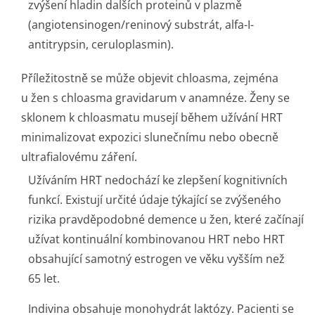
zvýšení hladin dalších proteinů v plazmě
(angiotensino­gen/reninový substrát, alfa-I-
antitrypsin, ceruloplasmin).
Příležitostně se může objevit chloasma, zejména
u žen s chloasma gravidarum v anamnéze. Ženy se
sklonem k chloasmatu musejí během užívání HRT
minimalizovat expozici slunečnímu nebo obecně
ultrafialovému záření.
Užíváním HRT nedochází ke zlepšení kognitivních
funkcí. Existují určité údaje týkající se zvýšeného
rizika pravděpodobné demence u žen, které začínají
užívat kontinuální kombinovanou HRT nebo HRT
obsahující samotný estrogen ve věku vyšším než
65 let.
Indivina obsahuje monohydrát laktózy. Pacienti se