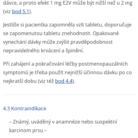
dávce, a proto efekt 1 mg E2V může být nižší než u 2 mg
(viz
bod 5.1
).
Jestliže si pacientka zapomněla vzít tabletu, doporučuje
se zapomenutou tabletu znehodnotit. Opakované
vynechání dávky může zvýšit pravděpodobnost
nepravidelného krvácení a špinění.
Při zahájení a pokračování léčby postmenopauzálních
symptomů je třeba použít nejnižší účinnou dávku po co
nejkratší dobu (viz též
bod 4.4
).
4.3 Kontraindikace
– Známý, uváděný v anamnéze nebo suspektní
karcinom prsu –