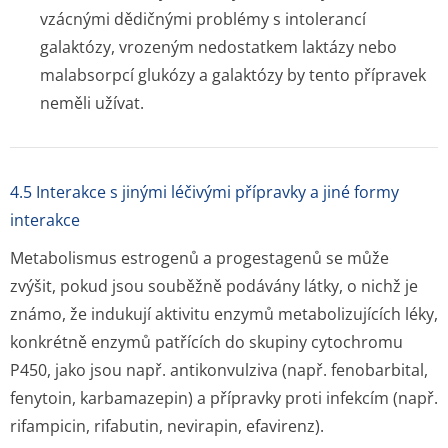
vzácnými dědičnými problémy s intolerancí
galaktózy, vrozeným nedostatkem laktázy nebo
malabsorpcí glukózy a galaktózy by tento přípravek
neměli užívat.
4.5 Interakce s jinými léčivými přípravky a jiné formy
interakce
Metabolismus estrogenů a progestagenů se může
zvýšit, pokud jsou souběžně podávány látky, o nichž je
známo, že indukují aktivitu enzymů metabolizujících léky,
konkrétně enzymů patřících do skupiny cytochromu
P450, jako jsou např. antikonvulziva (např. fenobarbital,
fenytoin, karbamazepin) a přípravky proti infekcím (např.
rifampicin, rifabutin, nevirapin, efavirenz).