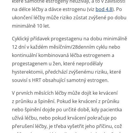
které samotné estrogeny neužívají, a to v závislosti
na délce léčby a dávce estrogenu (viz
bod 4.8
). Po
ukončení léčby může riziko zůstat zvýšené po dobu
minimálně 10 let.
Cyklický přídavek progestagenu na dobu minimálně
12 dní v každém měsíčním/28denním cyklu nebo
kontinuální kombinovaná léčba estrogenem a
progestagenem u žen, které neprodělaly
hysterektomii, předchází zvýšenému riziku, které
souvisí s HRT obsahující samotný estrogen.
V prvních měsících léčby může dojít ke krvácení
z průniku a špinění. Pokud ke krvácení z průniku
nebo špinění dojde po určité době, kdy pacientka
užívá léčbu, nebo pokud krvácení pokračuje po
přerušení léčby, je třeba vyšetřit jeho příčinu, což