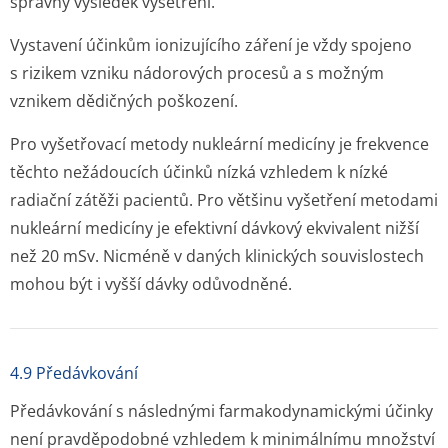
správný výsledek vyšetření.
Vystavení účinkům ionizujícího záření je vždy spojeno
s rizikem vzniku nádorových procesů a s možným
vznikem dědičných poškození.
Pro vyšetřovací metody nukleární medicíny je frekvence
těchto nežádoucích účinků nízká vzhledem k nízké
radiační zátěži pacientů. Pro většinu vyšetření metodami
nukleární medicíny je efektivní dávkový ekvivalent nižší
než 20 mSv. Nicméně v daných klinických souvislostech
mohou být i vyšší dávky odůvodněné.
4.9 Předávkování
Předávkování s následnými farmakodynamickými účinky
není pravděpodobné vzhledem k minimálnímu množství