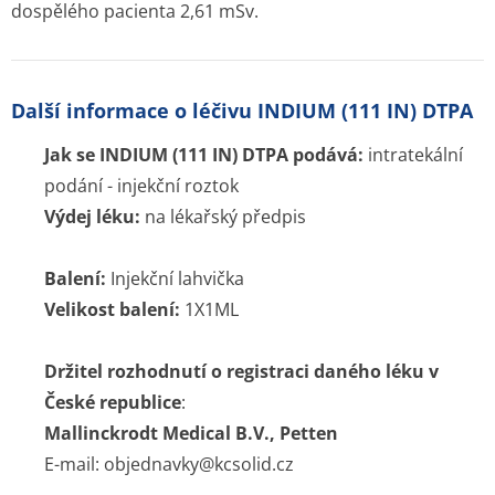
Chcete být mezi prvními kdo ušetří za léky ?
Ozveme se hned jak porovnáme ceny léků.
Blog
Otevřené lékárny
Značky
Příbalové letáky
Souhrnné informace o lécích
Účinné látky