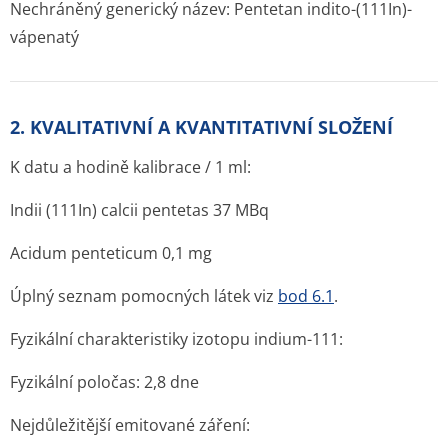
Nechráněný generický název: Pentetan indito-(
111
In)-
vápenatý
2. KVALITATIVNÍ A KVANTITATIVNÍ SLOŽENÍ
K datu a hodině kalibrace / 1 ml:
Indii (
111
In) calcii pentetas 37 MBq
Acidum penteticum 0,1 mg
Úplný seznam pomocných látek viz
bod 6.1
.
Fyzikální charakteristiky izotopu indium-111:
Fyzikální poločas: 2,8 dne
Nejdůležitější emitované záření: