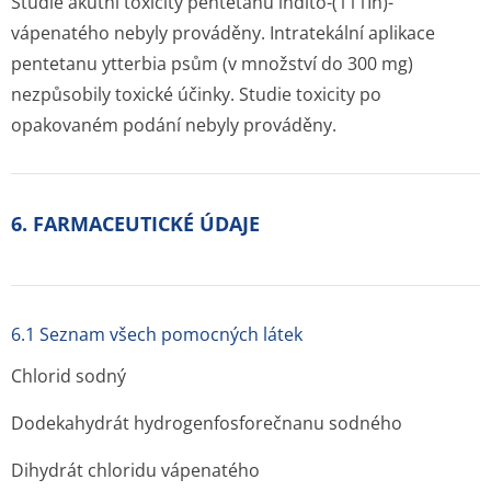
Studie akutní toxicity pentetanu indito-(
111
In)-
vápenatého nebyly prováděny. Intratekální aplikace
pentetanu ytterbia psům (v množství do 300 mg)
nezpůsobily toxické účinky. Studie toxicity po
opakovaném podání nebyly prováděny.
6. FARMACEUTICKÉ ÚDAJE
6.1 Seznam všech pomocných látek
Chlorid sodný
Dodekahydrát hydrogenfosfo­rečnanu sodného
Dihydrát chloridu vápenatého