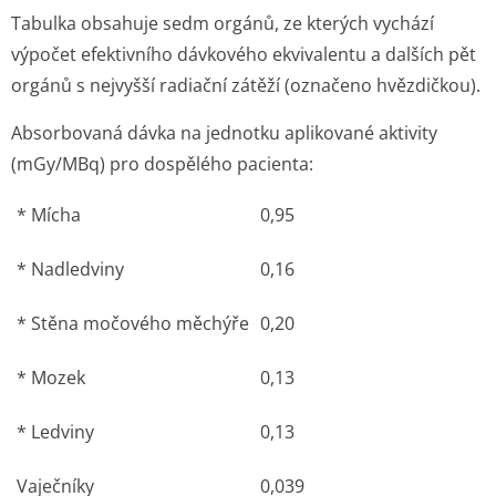
Další informace o léčivu INDIUM (111 IN) DTPA
Jak se INDIUM (111 IN) DTPA podává:
intratekální
podání - injekční roztok
Výdej léku:
na lékařský předpis
Balení:
Injekční lahvička
Velikost balení:
1X1ML
Držitel rozhodnutí o registraci daného léku v
České republice
:
Mallinckrodt Medical B.V., Petten
E-mail: objednavky@kcsolid.cz