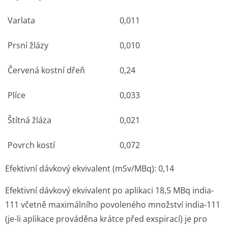
Zdroje:
Originál PDF (sukl.cz)
Lék je zařazen v ATC stromu:
V Různé přípravky
V09 DIAGNOSTICKÁ RADIOFARMAKA
V09A Centrální nervový systém
V09AX Centrální nervový systém, jiná
diagnostická radiofarmaka
V09AX01 INDIUM-(111IN) KYSELINA
PENTETOVÁ