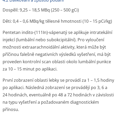
4.2 Dávkování a způsob podání
Dospělí: 9,25 – 18,5 MBq (250 – 500
g
Ci)
Děti: 0,4 – 0,6 MBq/kg tělesné hmotnosti (10 – 15 pCi/kg)
Pentetan indito-(
111
In)-vápenatý se aplikuje intratekální
injekcí (lumbální nebo subokcipitální). Pro vyloučení
možnosti extraarachnoidální aktivity, která může být
příčinou falešně negativních výsledků vyšetření, má být
proveden kontrolní scan oblasti okolo lumbální punkce
za 10 – 15 minut po aplikaci.
První zobrazení oblasti lebky se provádí za 1 – 1,5 hodiny
po aplikaci. Následná zobrazení se provádějí po 3, 6 a
24 hodinách, eventuálně po 48 a 72 hodinách v závislosti
na typu vyšetření a požadovaném diagnostickém
přínosu.