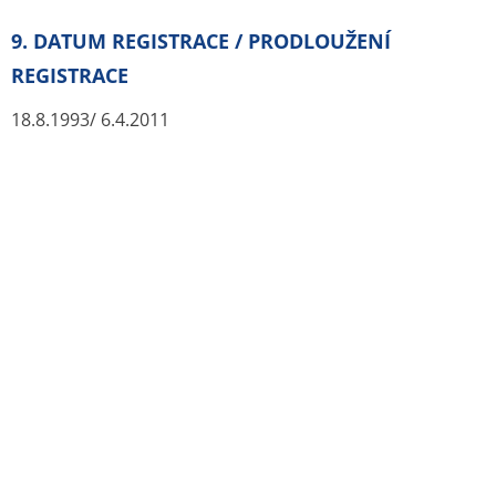
9. DATUM REGISTRACE / PRODLOUŽENÍ
REGISTRACE
18.8.1993/ 6.4.2011
10. DATUM REVIZE TEXTU
6.4.2011
11. DOZIMETRIE
Uvedeny údaje podle ICRP 53 (Vol.18-No.1–4, 1987)
„Radiation doseto patients from radiopharmace­uticals“.
Tabulka obsahuje sedm orgánů, ze kterých vychází