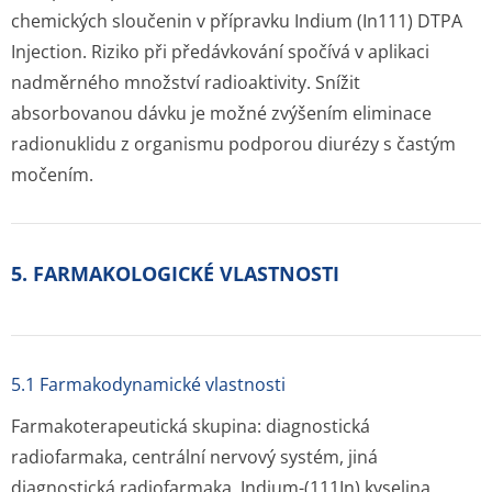
chemických sloučenin v přípravku Indium (In111) DTPA
Injection. Riziko při předávkování spočívá v aplikaci
nadměrného množství radioaktivity. Snížit
absorbovanou dávku je možné zvýšením eliminace
radionuklidu z organismu podporou diurézy s častým
močením.
5. FARMAKOLOGICKÉ VLASTNOSTI
5.1 Farmakodynamické vlastnosti
Farmakoterapeutická skupina: diagnostická
radiofarmaka, centrální nervový systém, jiná
diagnostická radiofarmaka, Indium-(
111
In) kyselina