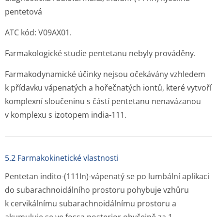
pentetová
ATC kód: V09AX01.
Farmakologické studie pentetanu nebyly prováděny.
Farmakodynamické účinky nejsou očekávány vzhledem
k přídavku vápenatých a hořečnatých iontů, které vytvoří
komplexní sloučeninu s částí pentetanu nenavázanou
v komplexu s izotopem india-111.
5.2 Farmakokinetické vlastnosti
Pentetan indito-(
111
In)-vápenatý se po lumbální aplikaci
do subarachnoidálního prostoru pohybuje vzhůru
k cervikálnímu subarachnoidálnímu prostoru a