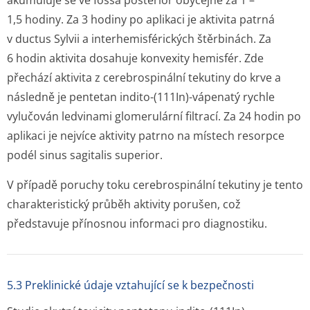
akumuluje se ve fossa posterior obyčejně za 1 –
1,5 hodiny. Za 3 hodiny po aplikaci je aktivita patrná
v ductus Sylvii a interhemisférických štěrbinách. Za
6 hodin aktivita dosahuje konvexity hemisfér. Zde
přechází aktivita z cerebrospinální tekutiny do krve a
následně je pentetan indito-(
111
In)-vápenatý rychle
vylučován ledvinami glomerulární filtrací. Za 24 hodin po
aplikaci je nejvíce aktivity patrno na místech resorpce
podél sinus sagitalis superior.
V případě poruchy toku cerebrospinální tekutiny je tento
charakteristický průběh aktivity porušen, což
představuje přínosnou informaci pro diagnostiku.
5.3 Preklinické údaje vztahující se k bezpečnosti