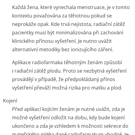
Každá žena, které vynechala menstruace, je v tomto
kontextu považována za těhotnou pokud se
neprokáže opak. Kde trvá nejistota, radiační zátěž
pacientky musí být minimalizována při zachování
klinického přínosu vyšetření. Je nutno uvážit
alternativní metodiky bez ionizujícího záření.
Aplikace radiofarmaka těhotným ženám způsobí
i radiační zátěž plodu. Proto se nezbytná vyšetření
provádějí v případě, že předpokládaný přínos
vyšetření převáží možná rizika pro matku a plod.
Kojení
Před aplikací kojícím ženám je nutné uvážit, zda je
možné vyšetření odložit na dobu, kdy bude kojení
ukončeno a zda je vzhledem k možnosti sekrece do
mateřského mléka dané radiofarmakum vhodné. Je-