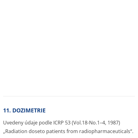
Varlata
0,011
Prsní žlázy
0,010
Červená kostní dřeň
0,24
Plíce
0,033
Štítná žláza
0,021
Povrch kostí
0,072
Efektivní dávkový ekvivalent (mSv/MBq): 0,14
Efektivní dávkový ekvivalent po aplikaci 18,5 MBq india-
111 včetně maximálního povoleného množství india-111
(je-li aplikace prováděna krátce před exspirací) je pro
dospělého pacienta 2,61 mSv.