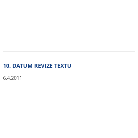
výpočet efektivního dávkového ekvivalentu a dalších pět
orgánů s nejvyšší radiační zátěží (označeno hvězdičkou).
Absorbovaná dávka na jednotku aplikované aktivity
(mGy/MBq) pro dospělého pacienta:
* Mícha
0,95
* Nadledviny
0,16
* Stěna močového měchýře
0,20
* Mozek
0,13
* Ledviny
0,13
Vaječníky
0,039