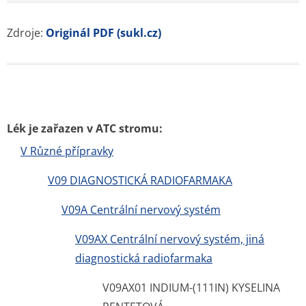
ATC skupiny
Pravidla a podmínky používání
Zásady ochrany osobních údajů
Kontakt
Blog
Tuková bulka pod kůží
Příčiny a léčba průjmu
Nitroděložní tělísko – cena, spolehlivost, rizika, hormony
Jarní detox těla i mysli
Bolest břicha
Czech Republic nonstop-lekarna.cz