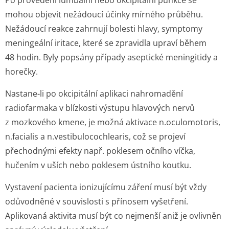
Po provedení lumbální nebo okcipitální punkce se
mohou objevit nežádoucí účinky mírného průběhu.
Nežádoucí reakce zahrnují bolesti hlavy, symptomy
meningeální iritace, které se zpravidla upraví během
48 hodin. Byly popsány případy aseptické meningitidy a
horečky.
Nastane-li po okcipitální aplikaci nahromadění
radiofarmaka v blízkosti výstupu hlavových nervů
z mozkového kmene, je možná aktivace n.oculomotoris,
n.facialis a n.vestibulocochle­aris, což se projeví
přechodnými efekty např. poklesem očního víčka,
hučením v uších nebo poklesem ústního koutku.
Vystavení pacienta ionizujícímu záření musí být vždy
odůvodněné v souvislosti s přínosem vyšetření.
Aplikovaná aktivita musí být co nejmenší aniž je ovlivněn