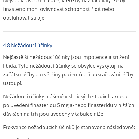
Nejsou k dispozici údaje, které by naznačovaly, že by
finasterid mohl ovlivňovat schopnost řídit nebo
obsluhovat stroje.
4.8 Nežádoucí účinky
Nejčastější nežádoucí účinky jsou impotence a snížení
libida. Tyto nežádoucí účinky se obvykle vyskytují na
začátku léčby a u většiny pacientů při pokračování léčby
ustoupí.
Nežádoucí účinky hlášené v klinických studiích a/nebo
po uvedení finasteridu 5 mg a/nebo finasteridu v nižších
dávkách na trh jsou uvedeny v tabulce níže.
Frekvence nežádoucích účinků je stanovena následovně: