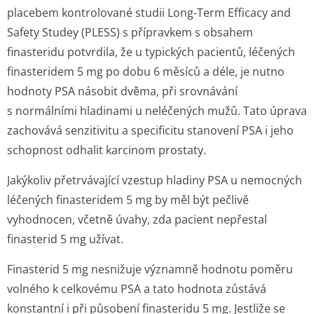
placebem kontrolované studii Long-Term Efficacy and
Safety Studey (PLESS) s přípravkem s obsahem
finasteridu potvrdila, že u typických pacientů, léčených
finasteridem 5 mg po dobu 6 měsíců a déle, je nutno
hodnoty PSA násobit dvěma, při srovnávání
s normálními hladinami u neléčených mužů. Tato úprava
zachovává senzitivitu a specificitu stanovení PSA i jeho
schopnost odhalit karcinom prostaty.
Jakýkoliv přetrvávající vzestup hladiny PSA u nemocných
léčených finasteridem 5 mg by měl být pečlivě
vyhodnocen, včetně úvahy, zda pacient nepřestal
finasterid 5 mg užívat.
Finasterid 5 mg nesnižuje významně hodnotu poměru
volného k celkovému PSA a tato hodnota zůstává
konstantní i při působení finasteridu 5 mg. Jestliže se