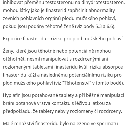
inhibovat přeměnu testosteronu na dihydrotestosteron,
mohou látky jako je finasterid zapříčinit abnormality
zevních pohlavních orgánů plodu mužského pohlaví,
pokud jsou podány těhotné ženě (viz body 5.3 a 6.6).
Expozice finasteridu – riziko pro plod mužského pohlaví
Ženy, které jsou těhotné nebo potenciálně mohou
otěhotnět, nesmí manipulovat s rozdrcenými ani
rozlomenými tabletami finasteridu kvůli riziku absorpce
finasteridu kůží a následnému potenciálnímu riziku pro
plod mužského pohlaví (viz “Těhotenství” v tomto bodě).
Hyplafin jsou potahované tablety a při běžné manipulaci
brání potahová vrstva kontaktu s léčivou látkou za
předpokladu, že tablety nebyly rozlomeny či rozdrceny.
Malé množství finasteridu bylo nalezeno ve spermatu