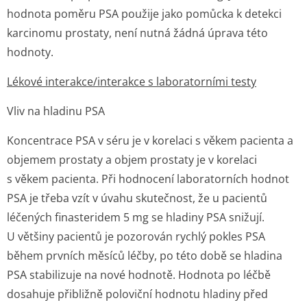
hodnota poměru PSA použije jako pomůcka k detekci
karcinomu prostaty, není nutná žádná úprava této
hodnoty.
Lékové interakce/interakce s laboratorními testy
Vliv na hladinu PSA
Koncentrace PSA v séru je v korelaci s věkem pacienta a
objemem prostaty a objem prostaty je v korelaci
s věkem pacienta. Při hodnocení laboratorních hodnot
PSA je třeba vzít v úvahu skutečnost, že u pacientů
léčených finasteridem 5 mg se hladiny PSA snižují.
U většiny pacientů je pozorován rychlý pokles PSA
během prvních měsíců léčby, po této době se hladina
PSA stabilizuje na nové hodnotě. Hodnota po léčbě
dosahuje přibližně poloviční hodnotu hladiny před