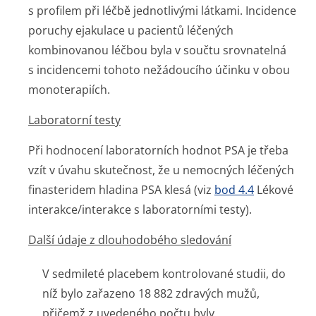
s profilem při léčbě jednotlivými látkami. Incidence
poruchy ejakulace u pacientů léčených
kombinovanou léčbou byla v součtu srovnatelná
s incidencemi tohoto nežádoucího účinku v obou
monoterapiích.
Laboratorní testy
Při hodnocení laboratorních hodnot PSA je třeba
vzít v úvahu skutečnost, že u nemocných léčených
finasteridem hladina PSA klesá (viz
bod 4.4
Lékové
interakce/interakce s laboratorními testy).
Další údaje z dlouhodobého sledování
V sedmileté placebem kontrolované studii, do
níž bylo zařazeno 18 882 zdravých mužů,
přičemž z uvedeného počtu byly