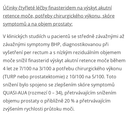
Účinky čtyřleté léčby finasteridem na výskyt akutní
retence moče, potřeby chirurgického výkonu, skóre
symptomů a na objem prostaty:
V klinických studiích u pacientů se středně závažnými až
závažnými symptomy BHP, diagnostikovanou při
vyšetření per rectum a s nízkým reziduálním objemem
moče snížil finasterid výskyt akutní retence moče během
4 let ze 7/100 na 3/100 a potřebu chirurgického výkonu
(TURP nebo prostatektomie) z 10/100 na 5/100. Toto
snížení bylo spojeno se zlepšením skóre symptomů
QUASI-AUA (rozmezí 0 – 34), přetrvávajícím snížením
objemu prostaty o přibližně 20 % a přetrvávajícím
zvýšením rychlosti průtoku moči.