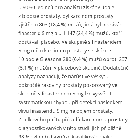
u 9 060 jedinců pro analýzu získány údaje
z biopsie prostaty, byl karcinom prostaty
zjištěn u 803 (18,4 %) mužů, jimž byl podáván
finasterid 5 mg a u 1 147 (24,4 %) mužů, kteří
dostávali placebo. Ve skupině s finasteridem
5 mg mělo karcinom prostaty se skóre 7 –
10 podle Gleasona 280 (6,4 %) mužů oproti 237
(5,1 %) mužům v placebové skupině. Dodatečné
analýzy naznačují, že nárůst ve výskytu
pokročilé rakoviny prostaty pozorovaný ve
skupině s finasteridem 5 mg lze vysvětlit
systematickou chybou při detekci následkem
vlivu finasteridu 5 mg na objem prostaty.
Z celkového počtu případů karcinomu prostaty
diagnostikovaných v této studii jich přibližně
98 % bylo při diagnóze klasifikováno jako