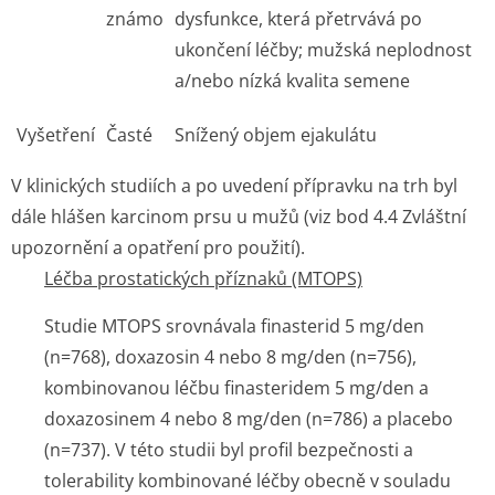
známo
dysfunkce, která přetrvává po
ukončení léčby; mužská neplodnost
a/nebo nízká kvalita semene
Vyšetření
Časté
Snížený objem ejakulátu
V klinických studiích a po uvedení přípravku na trh byl
dále hlášen karcinom prsu u mužů (viz bod 4.4 Zvláštní
upozornění a opatření pro použití).
Léčba prostatických příznaků (MTOPS)
Studie MTOPS srovnávala finasterid 5 mg/den
(n=768), doxazosin 4 nebo 8 mg/den (n=756),
kombinovanou léčbu finasteridem 5 mg/den a
doxazosinem 4 nebo 8 mg/den (n=786) a placebo
(n=737). V této studii byl profil bezpečnosti a
tolerability kombinované léčby obecně v souladu