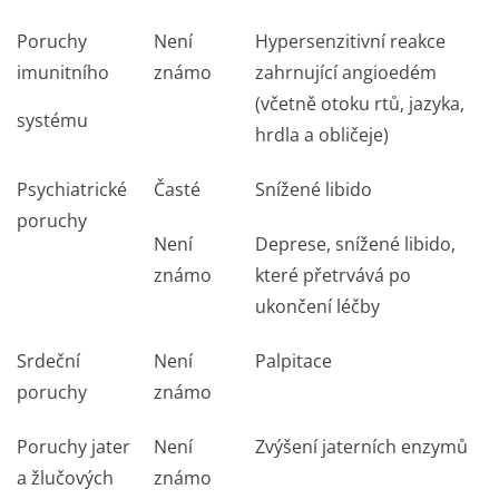
Poruchy
Není
Hypersenzitivní reakce
imunitního
známo
zahrnující angioedém
(včetně otoku rtů, jazyka,
systému
hrdla a obličeje)
Psychiatrické
Časté
Snížené libido
poruchy
Není
Deprese, snížené libido,
známo
které přetrvává po
ukončení léčby
Srdeční
Není
Palpitace
poruchy
známo
Poruchy jater
Není
Zvýšení jaterních enzymů
a žlučových
známo