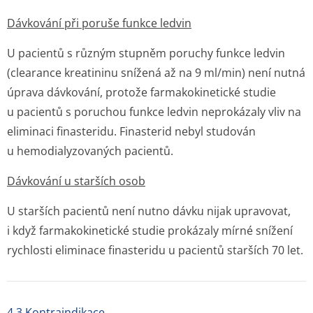
Dávkování při poruše funkce ledvin
U pacientů s různým stupněm poruchy funkce ledvin
(clearance kreatininu snížená až na 9 ml/min) není nutná
úprava dávkování, protože farmakokinetické studie
u pacientů s poruchou funkce ledvin neprokázaly vliv na
eliminaci finasteridu. Finasterid nebyl studován
u hemodialyzovaných pacientů.
Dávkování u starších osob
U starších pacientů není nutno dávku nijak upravovat,
i když farmakokinetické studie prokázaly mírné snížení
rychlosti eliminace finasteridu u pacientů starších 70 let.
4.3 Kontraindikace