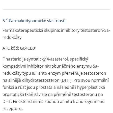
5.1 Farmakodynamické vlastnosti
Farmakoterapeutická skupina: inhibitory testosteron-5a-
reduktázy
ATC kód: G04CB01
Finasterid je syntetický 4-azasterol, specifický
kompetitivní inhibitor nitrobuněčného enzymu 5a-
reduktázy typu II. Tento enzym přeměňuje testosteron
na silnější dihydrotestosteron (DHT). Pro svou normální
funkci a růst jsou prostata a následně i hyperplastická
prostatická tkáň závislé na přeměně testosteronu na
DHT. Finasterid nemá žádnou afinitu k androgennímu
receptoru.