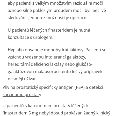
aby pacienti s velkým množstvím reziduální moči
a/nebo silně pokleslým proudem moči, byli pečlivě
sledování. Jednou z možností je operace.
U pacientů léčených finasteridem je nutná
konzultace s urologem.
Hyplafin obsahuje monohydrát laktosy. Pacienti se
vzácnou vrozenou intolerancí galaktózy,
hereditární deficiencí laktázy nebo glukózo-
galaktózovou malabsorpcí tento léčivý přípravek
nesmějí užívat.
Vliv na prostatický specifický antigen (PSA) a detekci
karcinomu prostaty
U pacientů s karcinomem prostaty léčených
finasteridem 5 mg nebyl dosud prokázán žádný klinický