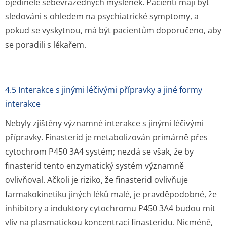
ojediněle sebevražedných myšlenek. Pacienti mají být
sledováni s ohledem na psychiatrické symptomy, a
pokud se vyskytnou, má být pacientům doporučeno, aby
se poradili s lékařem.
4.5 Interakce s jinými léčivými přípravky a jiné formy
interakce
Nebyly zjištěny významné interakce s jinými léčivými
přípravky. Finasterid je metabolizován primárně přes
cytochrom P450 3A4 systém; nezdá se však, že by
finasterid tento enzymatický systém významně
ovlivňoval. Ačkoli je riziko, že finasterid ovlivňuje
farmakokinetiku jiných léků malé, je pravděpodobné, že
inhibitory a induktory cytochromu P450 3A4 budou mít
vliv na plasmatickou koncentraci finasteridu. Nicméně,