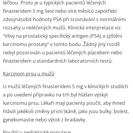
léčbou. Proto je u typických pacientů léčených
finasteridem 5 mg šest nebo více měsíců zapotřebí
zdvojnásobit hodnoty PSA při srovnávání s normálními
rozsahy u neléčených mužů. Klinická interpretace viz
“Vlivy na prostatický specifický antigen (PSA) a zjištění
karcinomu prostaty” v tomto bodu. Žádný jiný rozdíl
nebyl pozorován u pacientů léčených placebem nebo
finasteridem u standardních laboratorních tes­tů.
Karcinom prsu u mužů
U mužů léčených finasteridem 5 mg v klinických studiích
a po uvedení přípravku na trh byl hlášen výskyt
karcinomu prsu. Lékaři mají pacienty poučit, aby ihned
hlásili jakékoli změny prsní tkáně, jako jsou bulky, bolest,
gynekomastie nebo výtok z bradavky.
Použití u pediatrické populace