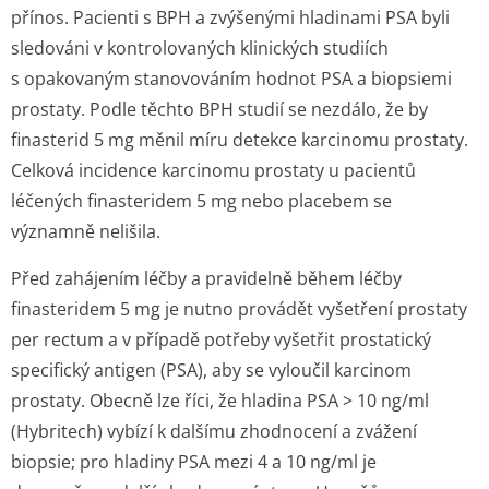
přínos. Pacienti s BPH a zvýšenými hladinami PSA byli
sledováni v kontrolovaných klinických studiích
s opakovaným stanovováním hodnot PSA a biopsiemi
prostaty. Podle těchto BPH studií se nezdálo, že by
finasterid 5 mg měnil míru detekce karcinomu prostaty.
Celková incidence karcinomu prostaty u pacientů
léčených finasteridem 5 mg nebo placebem se
významně nelišila.
Před zahájením léčby a pravidelně během léčby
finasteridem 5 mg je nutno provádět vyšetření prostaty
per rectum a v případě potřeby vyšetřit prostatický
specifický antigen (PSA), aby se vyloučil karcinom
prostaty. Obecně lze říci, že hladina PSA > 10 ng/ml
(Hybritech) vybízí k dalšímu zhodnocení a zvážení
biopsie; pro hladiny PSA mezi 4 a 10 ng/ml je