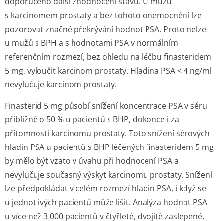
doporučeno další zhodnocení stavu. U mužů
s karcinomem prostaty a bez tohoto onemocnění lze
pozorovat značné překrývání hodnot PSA. Proto nelze
u mužů s BPH a s hodnotami PSA v normálním
referenčním rozmezí, bez ohledu na léčbu finasteridem
5 mg, vyloučit karcinom prostaty. Hladina PSA < 4 ng/ml
nevylučuje karcinom prostaty.
Finasterid 5 mg působí snížení koncentrace PSA v séru
přibližně o 50 % u pacientů s BHP, dokonce i za
přítomnosti karcinomu prostaty. Toto snížení sérových
hladin PSA u pacientů s BHP léčených finasteridem 5 mg
by mělo být vzato v úvahu při hodnocení PSA a
nevylučuje současný výskyt karcinomu prostaty. Snížení
lze předpokládat v celém rozmezí hladin PSA, i když se
u jednotlivých pacientů může lišit. Analýza hodnot PSA
u více než 3 000 pacientů v čtyřleté, dvojitě zaslepené,