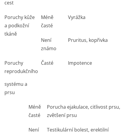
cest
Poruchy kůže
Méně
Vyrážka
a podkožní
časté
tkáně
Není
Pruritus, kopřivka
známo
Poruchy
Časté
Impotence
reprodukčního
systému a
prsu
Méně
Porucha ejakulace, citlivost prsu,
časté
zvětšení prsu
Není
Testikulární bolest, erektilní