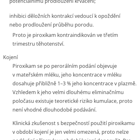
potenciálnímu prodloužení krvácení;
inhibici děložních kontrakcí vedoucí k opoždění
nebo prodloužení průběhu porodu.
Proto je piroxikam kontraindikován ve třetím
trimestru těhotenství.
Kojení
Piroxikam se po perorálním podání objevuje
v mateřském mléku, jeho koncentrace v mléku
dosahuje přibližně 1–3 % jeho koncentrace v plazmě.
Vzhledem k jeho velmi dlouhému eliminačnímu
poločasu existuje teoretické riziko kumulace, proto
není vhodné dlouhodobé podávání.
Klinická zkušenost s bezpečností použití piroxikamu
v období kojení je jen velmi omezená, proto nelze