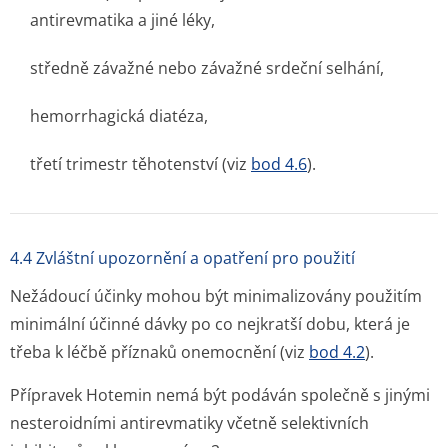
antirevmatika a jiné léky,
středně závažné nebo závažné srdeční selhání,
hemorrhagická diatéza,
třetí trimestr těhotenství (viz
bod 4.6
).
4.4 Zvláštní upozornění a opatření pro použití
Nežádoucí účinky mohou být minimalizovány použitím
minimální účinné dávky po co nejkratší dobu, která je
třeba k léčbě příznaků onemocnění (viz
bod 4.2
).
Přípravek Hotemin nemá být podáván společně s jinými
nesteroidními antirevmatiky včetně selektivních