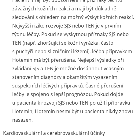
Pacienti mají být upozorněni na příznaky těchto
závažných kožních reakcí a mají být důkladně
sledováni s ohledem na možný výskyt kožních reakcí.
Nejvyšší riziko rozvoje SJS nebo TEN je v prvním
týdnu léčby. Pokud se vyskytnou příznaky SJS nebo
TEN (např. zhoršující se kožní vyrážka, často
s puchýři nebo slizničními lézemi), léčba přípravkem
Hotemin má být přerušena. Nejlepší výsledky při
zvládání SJS a TEN je možné dosáhnout včasným
stanovením diagnózy a okamžitým vysazením
suspektních léčivých přípravků. Časné přerušení
léčby je spojeno s lepší prognózou. Pokud dojde
u pacienta k rozvoji SJS nebo TEN po užití přípravku
Hotemin, Hotemin nesmí být u pacienta nikdy znovu
nasazen.
Kardiovaskulární a cerebrovaskulární účinky