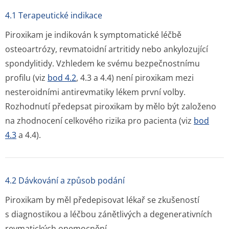
4.1 Terapeutické indikace
Piroxikam je indikován k symptomatické léčbě
osteoartrózy, revmatoidní artritidy nebo ankylozující
spondylitidy. Vzhledem ke svému bezpečnostnímu
profilu (viz
bod 4.2
, 4.3 a 4.4) není piroxikam mezi
nesteroidními antirevmatiky lékem první volby.
Rozhodnutí předepsat piroxikam by mělo být založeno
na zhodnocení celkového rizika pro pacienta (viz
bod
4.3
a 4.4).
4.2 Dávkování a způsob podání
Piroxikam by měl předepisovat lékař se zkušeností
s diagnostikou a léčbou zánětlivých a degenerativních
revmatických onemocnění.