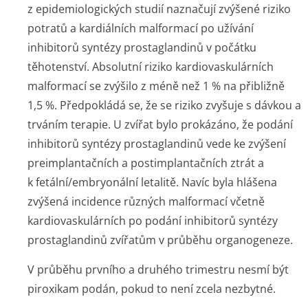
z epidemiologických studií naznačují zvýšené riziko
potratů a kardiálních malformací po užívání
inhibitorů syntézy prostaglandinů v počátku
těhotenství. Absolutní riziko kardiovaskulárních
malformací se zvýšilo z méně než 1 % na přibližně
1,5 %. Předpokládá se, že se riziko zvyšuje s dávkou a
trváním terapie. U zvířat bylo prokázáno, že podání
inhibitorů syntézy prostaglandinů vede ke zvýšení
preimplantačních a postimplantačních ztrát a
k fetální/embry­onální letalitě. Navíc byla hlášena
zvýšená incidence různých malformací včetně
kardiovaskulárních po podání inhibitorů syntézy
prostaglandinů zvířatům v průběhu organogeneze.
V průběhu prvního a druhého trimestru nesmí být
piroxikam podán, pokud to není zcela nezbytné.