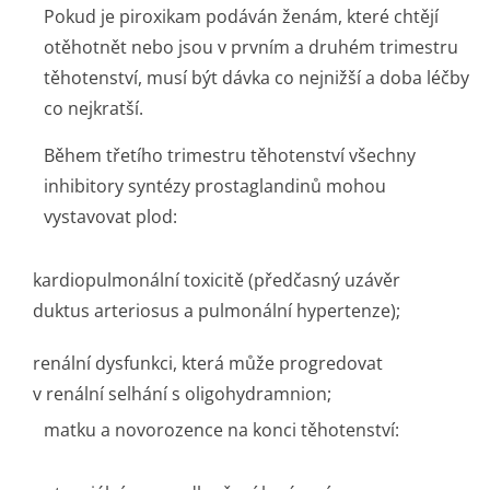
Pokud je piroxikam podáván ženám, které chtějí
otěhotnět nebo jsou v prvním a druhém trimestru
těhotenství, musí být dávka co nejnižší a doba léčby
co nejkratší.
Během třetího trimestru těhotenství všechny
inhibitory syntézy prostaglandinů mohou
vystavovat plod:
kardiopulmonální toxicitě (předčasný uzávěr
duktus arteriosus a pulmonální hypertenze);
renální dysfunkci, která může progredovat
v renální selhání s oligohydramnion;
matku a novorozence na konci těhotenství: