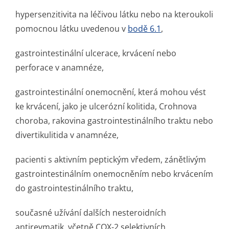
hypersenzitivita na léčivou látku nebo na kteroukoli
pomocnou látku uvedenou v
bodě 6.1
,
gastrointestinální ulcerace, krvácení nebo
perforace v anamnéze,
gastrointestinální onemocnění, která mohou vést
ke krvácení, jako je ulcerózní kolitida, Crohnova
choroba, rakovina gastrointesti­nálního traktu nebo
divertikulitida v anamnéze,
pacienti s aktivním peptickým vředem, zánětlivým
gastrointestinálním onemocněním nebo krvácením
do gastrointesti­nálního traktu,
současné užívání dalších nesteroidních
antirevmatik, včetně COX-2 selektivních