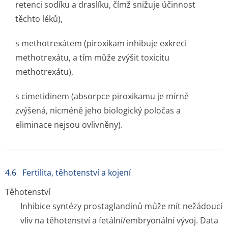
retenci sodíku a draslíku, čímž snižuje účinnost
těchto léků),
s methotrexátem (piroxikam inhibuje exkreci
methotrexátu, a tím může zvýšit toxicitu
methotrexátu),
s cimetidinem (absorpce piroxikamu je mírně
zvýšená, nicméně jeho biologický poločas a
eliminace nejsou ovlivněny).
4.6 Fertilita, těhotenství a kojení
Těhotenství
Inhibice syntézy prostaglandinů může mít nežádoucí
vliv na těhotenství a fetální/embryonální vývoj. Data