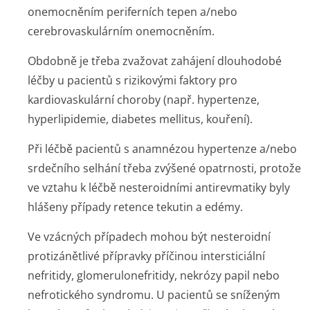
onemocněním periferních tepen a/nebo
cerebrovaskulárním onemocněním.
Obdobně je třeba zvažovat zahájení dlouhodobé
léčby u pacientů s rizikovými faktory pro
kardiovaskulární choroby (např. hypertenze,
hyperlipidemie, diabetes mellitus, kouření).
Při léčbě pacientů s anamnézou hypertenze a/nebo
srdečního selhání třeba zvýšené opatrnosti, protože
ve vztahu k léčbě nesteroidními antirevmatiky byly
hlášeny případy retence tekutin a edémy.
Ve vzácných případech mohou být nesteroidní
protizánětlivé přípravky příčinou intersticiální
nefritidy, glomerulonefritidy, nekrózy papil nebo
nefrotického syndromu. U pacientů se sníženým