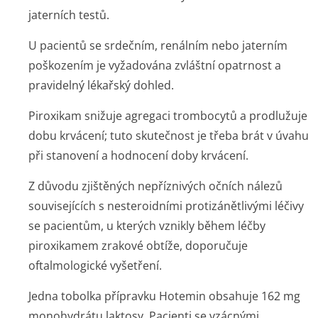
jaterních testů.
U pacientů se srdečním, renálním nebo jaterním
poškozením je vyžadována zvláštní opatrnost a
pravidelný lékařský dohled.
Piroxikam snižuje agregaci trombocytů a prodlužuje
dobu krvácení; tuto skutečnost je třeba brát v úvahu
při stanovení a hodnocení doby krvácení.
Z důvodu zjištěných nepříznivých očních nálezů
souvisejících s nesteroidními protizánětlivými léčivy
se pacientům, u kterých vznikly během léčby
piroxikamem zrakové obtíže, doporučuje
oftalmologické vyšetření.
Jedna tobolka přípravku Hotemin obsahuje 162 mg
monohydrátu laktosy. Pacienti se vzácnými