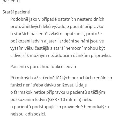
pacientů.
Starší pacienti
Podobně jako v případě ostatních nesteroidních
protizánětlivých léků vyžaduje použití přípravku
u starších pacientů zvláštní opatrnost, protože
poškození ledvin a jater i srdeční selhání jsou ve
vyšším věku častější a starší nemocní mohou být
citlivější k možným nežádoucím účinkům přípravku.
Pacienti s poruchou funkce ledvin
Při mírných až středně těžkých poruchách renálních
funkcí není třeba dávku snižovat. Údaje
o farmakokinetice přípravku u pacientů s těžkým
poškozením ledvin (GFR <10 ml/min) nebo
u pacientů podstupujících pravidelně hemodialýzu
nejsou k dispozici.