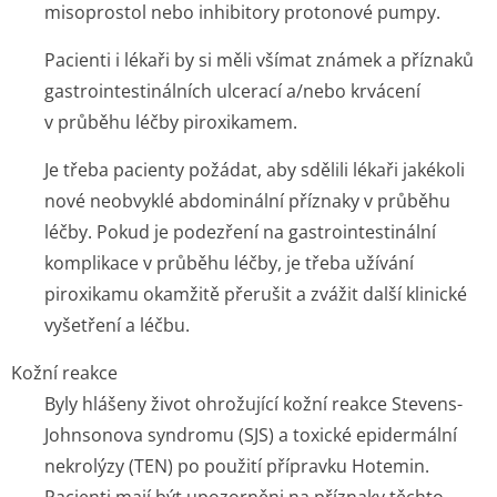
misoprostol nebo inhibitory protonové pumpy.
Pacienti i lékaři by si měli všímat známek a příznaků
gastrointesti­nálních ulcerací a/nebo krvácení
v průběhu léčby piroxikamem.
Je třeba pacienty požádat, aby sdělili lékaři jakékoli
nové neobvyklé abdominální příznaky v průběhu
léčby. Pokud je podezření na gastrointestinální
komplikace v průběhu léčby, je třeba užívání
piroxikamu okamžitě přerušit a zvážit další klinické
vyšetření a léčbu.
Kožní reakce
Byly hlášeny život ohrožující kožní reakce Stevens-
Johnsonova syndromu (SJS) a toxické epidermální
nekrolýzy (TEN) po použití přípravku Hotemin.