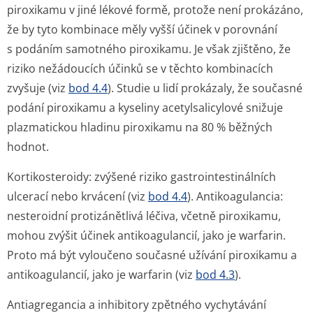
piroxikamu v jiné lékové formě, protože není prokázáno,
že by tyto kombinace měly vyšší účinek v porovnání
s podáním samotného piroxikamu. Je však zjištěno, že
riziko nežádoucích účinků se v těchto kombinacích
zvyšuje (viz
bod 4.4
). Studie u lidí prokázaly, že současné
podání piroxikamu a kyseliny acetylsalicylové snižuje
plazmatickou hladinu piroxikamu na 80 % běžných
hodnot.
Kortikosteroidy: zvýšené riziko gastrointesti­nálních
ulcerací nebo krvácení (viz
bod 4.4
). Antikoagulancia:
nesteroidní protizánětlivá léčiva, včetně piroxikamu,
mohou zvýšit účinek antikoagulancií, jako je warfarin.
Proto má být vyloučeno současné užívání piroxikamu a
antikoagulancií, jako je warfarin (viz
bod 4.3
).
Antiagregancia a inhibitory zpětného vychytávání