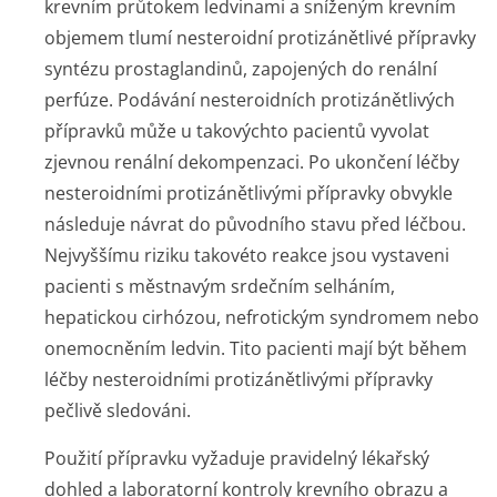
krevním průtokem ledvinami a sníženým krevním
objemem tlumí nesteroidní protizánětlivé přípravky
syntézu prostaglandinů, zapojených do renální
perfúze. Podávání nesteroidních protizánětlivých
přípravků může u takovýchto pacientů vyvolat
zjevnou renální dekompenzaci. Po ukončení léčby
nesteroidními protizánětlivými přípravky obvykle
následuje návrat do původního stavu před léčbou.
Nejvyššímu riziku takovéto reakce jsou vystaveni
pacienti s městnavým srdečním selháním,
hepatickou cirhózou, nefrotickým syndromem nebo
onemocněním ledvin. Tito pacienti mají být během
léčby nesteroidními protizánětlivými přípravky
pečlivě sledováni.
Použití přípravku vyžaduje pravidelný lékařský
dohled a laboratorní kontroly krevního obrazu a