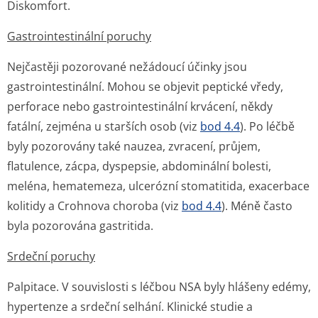
některých NSA (obzvláště ve vysokých dávkách a po
dlouhou dobu) může souviset s mírným zvýšením rizika
arteriálních trombotických příhod (např. IM nebo iktů),
(viz
bod 4.4
).
Poruchy krve a lymfatického systému
Snížené hodnoty hemoglobinu a hematokritu, snížená
agregace trombocytů, anemie, trombocytopenie,
Henoch-Schonleinova purpura, leukopenie, eozinofilie.
Vzácně se může vyskytnout aplastická nebo hemolytická
anemie nebo epistaxe.
Poruchy nervového sytému
Závratě, bolesti hlavy, somnolence, insomnie, deprese,
poruchy nálady, nervozita, halucinace, bizarní sny,