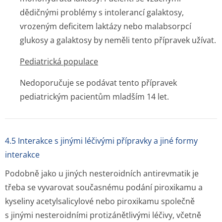
dědičnými problémy s intolerancí galaktosy,
vrozeným deficitem laktázy nebo malabsorpcí
glukosy a galaktosy by neměli tento přípravek užívat.
Pediatrická populace
Nedoporučuje se podávat tento přípravek
pediatrickým pacientům mladším 14 let.
4.5 Interakce s jinými léčivými přípravky a jiné formy
interakce
Podobně jako u jiných nesteroidních antirevmatik je
třeba se vyvarovat současnému podání piroxikamu a
kyseliny acetylsalicylové nebo piroxikamu společně
s jinými nesteroidními protizánětlivými léčivy, včetně