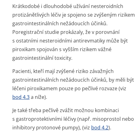
Krátkodobé i dlouhodobé užívání nesteroidních
protizánětlivých léčiv je spojeno se zvýšeným rizikem
gastrointesti­nálních nežádoucích účinků.
Poregistrační studie prokázaly, že v porovnání
s ostatními nesteroidními antirevmatiky může být
piroxikam spojován s vyšším rizikem vážné
gastrointestinální toxicity.
Pacienti, kteří mají zvýšené riziko závažných
gastrointesti­nálních nežádoucích účinků, by měli být
léčeni piroxikamem pouze po pečlivé rozvaze (viz
bod 4.3
a níže).
Je také třeba pečlivě zvážit možnou kombinaci
s gastroprotek­tivními léčivy (např. misoprostol nebo
inhibitory protonové pumpy), (viz
bod 4.2
).