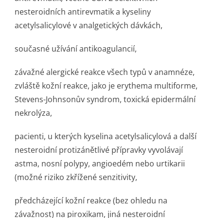
nesteroidních antirevmatik a kyseliny
acetylsalicylové v analgetických dávkách,
současné užívání antikoagulancií,
závažné alergické reakce všech typů v anamnéze,
zvláště kožní reakce, jako je erythema multiforme,
Stevens-Johnsonův syndrom, toxická epidermální
nekrolýza,
pacienti, u kterých kyselina acetylsalicylová a další
nesteroidní protizánětlivé přípravky vyvolávají
astma, nosní polypy, angioedém nebo urtikarii
(možné riziko zkřížené senzitivity,
předcházející kožní reakce (bez ohledu na
závažnost) na piroxikam, jiná nesteroidní