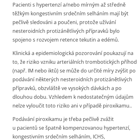
Pacienti s hypertenzí a/nebo mírným až středně
těžkým kongestivním srdečním selháním mají být
pečlivě sledováni a poučeni, protože užívání
nesteroidních protizánětlivých přípravků bylo
spojeno s rozvojem retence tekutin a edémů.
Klinická a epidemiologická pozorování poukazují na
to, že riziko vzniku arteriálních trombotických příhod
(např. IM nebo iktů) se může do určité míry zvýšit po
podávání některých nesteroidních protizánětlivých
přípravků, obzvláště ve vysokých dávkách a po
dlouhou dobu. Vzhledem k nedostatečným údajům
nelze vyloučit toto riziko ani v případě piroxikamu..
Podávání piroxikamu je třeba pečlivě zvážit
u pacientů se špatně kompenzovanou hypertenzí,
kongestivním srdečním selháním, ICHS,