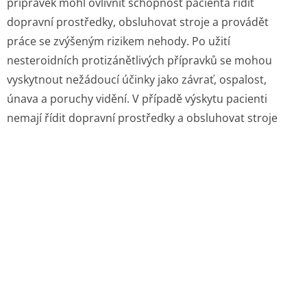
přípravek mohl ovlivnit schopnost pacienta řídit
dopravní prostředky, obsluhovat stroje a provádět
práce se zvýšeným rizikem nehody. Po užití
nesteroidních protizánětlivých přípravků se mohou
vyskytnout nežádoucí účinky jako závrať, ospalost,
únava a poruchy vidění. V případě výskytu pacienti
nemají řídit dopravní prostředky a obsluhovat stroje
4.8 Nežádoucí účinky
Není k dispozici moderní klinická dokumentace, která by
umožnila klasifikaci nežádoucích účinků podle četnosti
výskytu.
Celkové poruchy a a reakce v místě aplikace
Diskomfort.