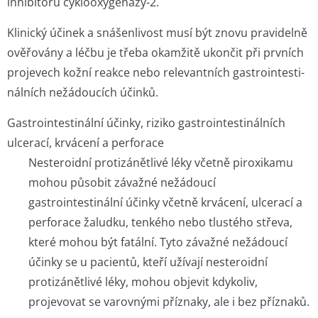
inhibitorů cyklooxygenázy-2.
Klinický účinek a snášenlivost musí být znovu pravidelně
ověřovány a léčbu je třeba okamžitě ukončit při prvních
projevech kožní reakce nebo relevantních gastrointesti­
nálních nežádoucích účinků.
Gastrointestinální účinky, riziko gastrointestinálních
ulcerací, krvácení a perforace
Nesteroidní protizánětlivé léky včetně piroxikamu
mohou působit závažné nežádoucí
gastrointestinální účinky včetně krvácení, ulcerací a
perforace žaludku, tenkého nebo tlustého střeva,
které mohou být fatální. Tyto závažné nežádoucí
účinky se u pacientů, kteří užívají nesteroidní
protizánětlivé léky, mohou objevit kdykoliv,
projevovat se varovnými příznaky, ale i bez příznaků.