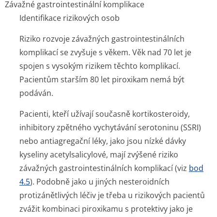
Závažné gastrointestinální komplikace
Identifikace rizikových osob
Riziko rozvoje závažných gastrointesti­nálních
komplikací se zvyšuje s věkem. Věk nad 70 let je
spojen s vysokým rizikem těchto komplikací.
Pacientům starším 80 let piroxikam nemá být
podáván.
Pacienti, kteří užívají současně kortikosteroidy,
inhibitory zpětného vychytávání serotoninu (SSRI)
nebo antiagregační léky, jako jsou nízké dávky
kyseliny acetylsalicylové, mají zvýšené riziko
závažných gastrointesti­nálních komplikací (viz
bod
4.5
). Podobně jako u jiných nesteroidních
protizánětlivých léčiv je třeba u rizikových pacientů
zvážit kombinaci piroxikamu s protektivy jako je