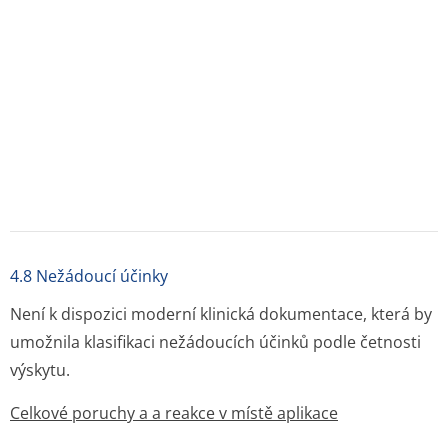
Gastrointestinální poruchy
Nejčastěji pozorované nežádoucí účinky jsou
gastrointestinální. Mohou se objevit peptické vředy,
perforace nebo gastrointestinální krvácení, někdy
fatální, zejména u starších osob (viz
bod 4.4
). Po léčbě
byly pozorovány také nauzea, zvracení, průjem,
flatulence, zácpa, dyspepsie, abdominální bolesti,
meléna, hematemeza, ulcerózní stomatitida, exacerbace
kolitidy a Crohnova choroba (viz
bod 4.4
). Méně často
byla pozorována gastritida.
Srdeční poruchy
Palpitace. V souvislosti s léčbou NSA byly hlášeny edémy,
hypertenze a srdeční selhání. Klinické studie a
epidemiologické údaje poukazují na to, že podávání