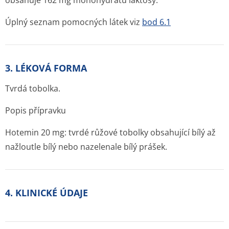
obsahuje 162 mg monohydrátu laktosy.
Úplný seznam pomocných látek viz
bod 6.1
3. LÉKOVÁ FORMA
Tvrdá tobolka.
Popis přípravku
Hotemin 20 mg: tvrdé růžové tobolky obsahující bílý až
nažloutle bílý nebo nazelenale bílý prášek.
4. KLINICKÉ ÚDAJE