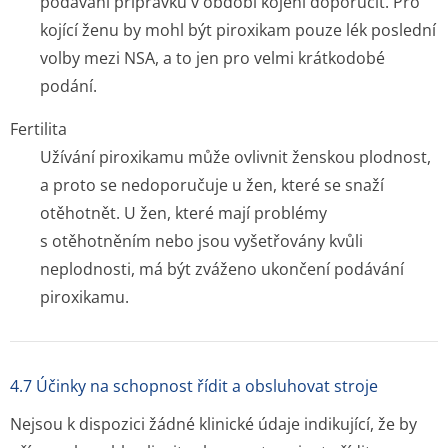
podávání přípravku v období kojení doporučit. Pro
kojící ženu by mohl být piroxikam pouze lék poslední
volby mezi NSA, a to jen pro velmi krátkodobé
podání.
Fertilita
Užívání piroxikamu může ovlivnit ženskou plodnost,
a proto se nedoporučuje u žen, které se snaží
otěhotnět. U žen, které mají problémy
s otěhotněním nebo jsou vyšetřovány kvůli
neplodnosti, má být zváženo ukončení podávání
piroxikamu.
4.7 Účinky na schopnost řídit a obsluhovat stroje
Nejsou k dispozici žádné klinické údaje indikující, že by