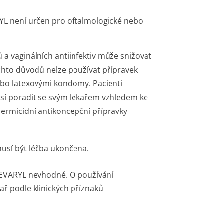
RYL není určen pro oftalmologické nebo
 vaginálních antiinfektiv může snižovat
chto důvodů nelze používat přípravek
bo latexovými kondomy. Pacienti
usí poradit se svým lékařem vzhledem ke
spermicidní antikoncepční přípravky
musí být léčba ukončena.
PEVARYL nevhodné. O používání
 podle klinických příznaků