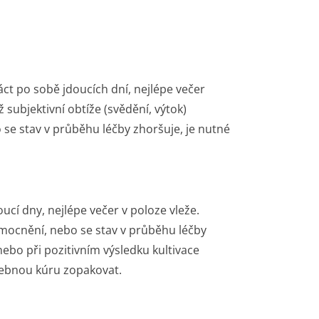
t po sobě jdoucích dní, nejlépe večer
 subjektivní obtíže (svědění, výtok)
 se stav v průběhu léčby zhoršuje, je nutné
ucí dny, nejlépe večer v poloze vleže.
emocnění, nebo se stav v průběhu léčby
nebo při pozitivním výsledku kultivace
čebnou kúru zopakovat.