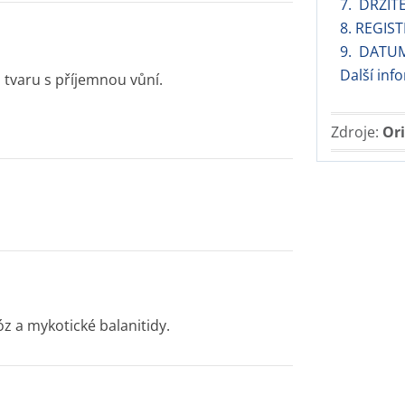
7. DRŽIT
8. REGIS
9. DATU
Další in
o tvaru s příjemnou vůní.
Zdroje:
Ori
z a mykotické balanitidy.