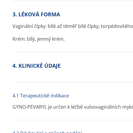
3. LÉKOVÁ FORMA
Vaginální čípky: bílé až téměř bílé čípky, torpédovitéh
Krém: bílý, jemný krém.
4. KLINICKÉ ÚDAJE
4.1 Terapeutické indikace
GYNO-PEVARYL je určen k léčbě vulvovaginálních mykó