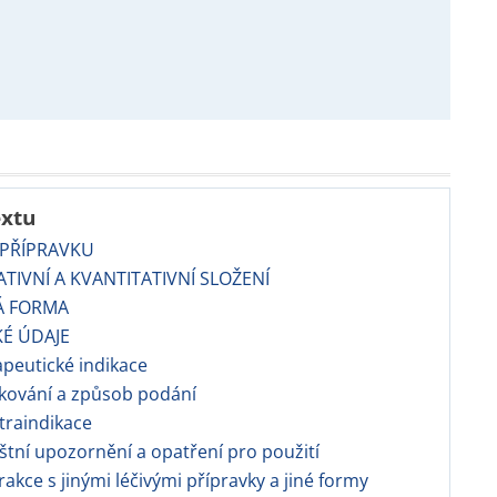
extu
 PŘÍPRAVKU
TATIVNÍ A KVANTITATIVNÍ SLOŽENÍ
Á FORMA
KÉ ÚDAJE
apeutické indikace
kování a způsob podání
traindikace
áštní upozornění a opatření pro použití
erakce s jinými léčivými přípravky a jiné formy