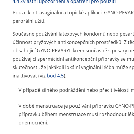
4.4 Zvláštní upozornění a opatření pro použití
Pouze k intravaginální a topické aplikaci. GYNO-PEVA
perorální užití.
Současné používání latexových kondomů nebo pesarů a
účinnost pryžových antikoncepčních prostředků. Z tě
obsahující GYNO-PEVARYL krém současně s pesary ne
používající spermicidní antikoncepční přípravky se m
skutečnosti, že jakákoli lokální vaginální léčba může 
inaktivovat (viz
bod 4.5
).
V případě silného podráždění nebo přecitlivělosti 
V době menstruace je používání přípravku GYNO-
přípravku během menstruace musí rozhodnout lékař
onemocnění.