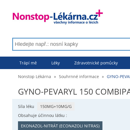
Trápí mě
Léky
Zdravotnické pomůcky
Nonstop Lékárna
»
Souhrnné informace
»
GYNO-PEVAR
GYNO-PEVARYL 150 COMBIPAC
Síla léku
150MG+10MG/G
Obsahuje účinnou látku :
EKONAZOL-NITRÁT (ECONAZOLI NITRAS)