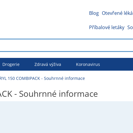
Blog
Otevřené léká
Příbalové letáky
So
Drogerie
Zdravá výživa
Koronavirus
YL 150 COMBIPACK - Souhrnné informace
K - Souhrnné informace