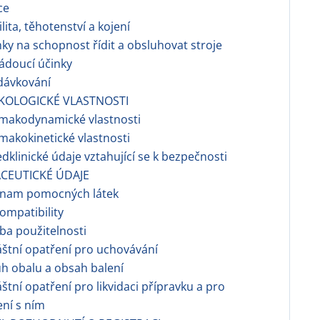
ce
ilita, těhotenství a kojení
nky na schopnost řídit a obsluhovat stroje
ádoucí účinky
dávkování
KOLOGICKÉ VLASTNOSTI
rmakodynamické vlastnosti
makokinetické vlastnosti
dklinické údaje vztahující se k bezpečnosti
CEUTICKÉ ÚDAJE
znam pomocných látek
ompatibility
a použitelnosti
áštní opatření pro uchovávání
h obalu a obsah balení
áštní opatření pro likvidaci přípravku a pro
ní s ním