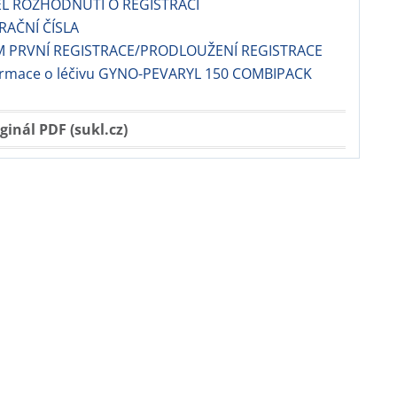
EL ROZHODNUTÍ O REGISTRACI
TRAČNÍ ČÍSLA
M PRVNÍ REGISTRACE/PRODLOUŽENÍ REGISTRACE
formace o léčivu GYNO-PEVARYL 150 COMBIPACK
ginál PDF (sukl.cz)