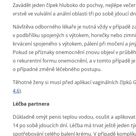
Zavádět jeden čípek hluboko do pochvy, nejlépe večer 
vrstvě ve vulvální a anální oblasti tři po sobě jdoucí dn
Návštěva odborného lékaře je nutná vždy v případě za
v podbřišku spojených s výtokem, horečky nebo zimn
krvácení spojeného s výtokem, pálení při močení a ji
Pokud se příznaky onemocnění znovu objeví v průběh
o rekurentní formu onemocnění, a v tomto případě je
o případné změně léčebného postupu.
Těhotné ženy si musí před aplikací vaginálních čípk
4.6
).
Léčba partnera
Důkladně omýt penis teplou vodou, osušit a aplikova
14 po sobě jdoucích dní. Léčba má trvat ještě jeden 
spotřebování celého balení krému. V případě komplikac