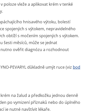
v poloze vleže a aplikovat krém v tenké
y.
páchajícího hnisavého výtoku, bolestí
ice spojených s výtokem, nepravidelného
ných obtíží s močením spojených s výtokem.
u šesti měsíců, může se jednat
 nutno ověřit diagnózu a rozhodnout
ů GYNO-PEVARYL důkladně umýt ruce (viz
bod
t krém na žalud a předkožku jednou denně
týden po vymizení příznaků nebo do úplného
í je nutné navštívit lékaře.