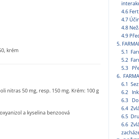
interak
4.6 Fert
4.7 Úči
4.8 Než
4.9 Pře
5. FARMA
50, krém
5.1 Fa
5.2 Far
5.3 Pře
6. FARMA
6.1 Se
oli nitras 50 mg, resp. 150 mg. Krém: 100 g
6.2 Ink
6.3 Dob
6.4 Zvl
xyanizol a kyselina benzoová
6.5 Dru
6.6 Zvl
zacháze