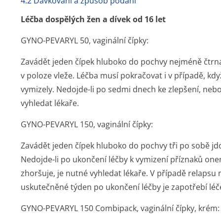
4.2 Dávkování a způsob podání
Léčba dospělých žen a dívek od 16 let
GYNO-PEVARYL 50, vaginální čípky:
Zavádět jeden čípek hluboko do pochvy nejméně čtrnác
v poloze vleže. Léčba musí pokračovat i v případě, když
vymizely. Nedojde-li po sedmi dnech ke zlepšení, nebo
vyhledat lékaře.
GYNO-PEVARYL 150, vaginální čípky:
Zavádět jeden čípek hluboko do pochvy tři po sobě jdo
Nedojde-li po ukončení léčby k vymizení příznaků on
zhoršuje, je nutné vyhledat lékaře. V případě relapsu 
uskutečněné týden po ukončení léčby je zapotřebí lé
GYNO-PEVARYL 150 Combipack, vaginální čípky, krém: