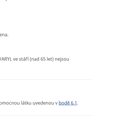
ena.
VARYL ve stáří (nad 65 let) nejsou
i pomocnou látku uvedenou v
bodě 6.1
.