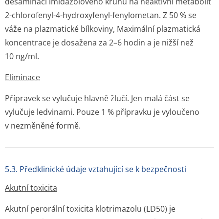
desaminací imidazolového kruhu na neaktivní metabolit
2-chlorofenyl-4-hydroxyfenyl-fenylometan. Z 50 % se
váže na plazmatické bílkoviny, Maximální plazmatická
koncentrace je dosažena za 2–6 hodin a je nižší než
10 ng/ml.
Eliminace
Přípravek se vylučuje hlavně žlučí. Jen malá část se
vylučuje ledvinami. Pouze 1 % přípravku je vyloučeno
v nezměněné formě.
5.3. Předklinické údaje vztahující se k bezpečnosti
Akutní toxicita
Akutní perorální toxicita klotrimazolu (LD50) je