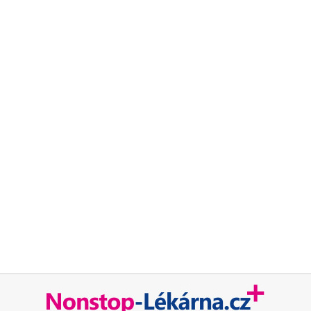
Chcete být mezi prvními kdo ušetří za léky ?
Ozveme se hned jak porovnáme ceny léků.
Blog
Otevřené lékárny
Značky
Příbalové letáky
Souhrnné informace o lécích
Účinné látky
ATC skupiny
Pravidla a podmínky používání
Zásady ochrany osobních údajů