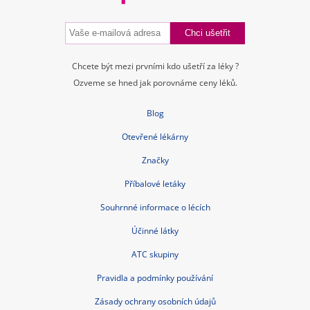
Kontakt
Blog
Tuková bulka pod kůží
Příčiny a léčba průjmu
Nitroděložní tělísko – cena, spolehlivost, rizika, hormony
Jarní detox těla i mysli
Bolest břicha
Czech Republic nonstop-lekarna.cz