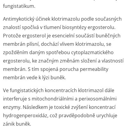
fungistatikum.
Antimykotický účinek klotrimazolu podle současných
znalostí spočívá v tlumení biosyntézy ergosterolu.
Protože ergosterol je esencielní součástí buněčných
membrán plísní, dochází vlivem klotrimazolu, se
zpožděním daným spotřebou cytoplazmatického
ergosterolu, ke značným změnám složení a vlastností
membrán. S tím spojená porucha permeability
membrán vede k lýzi buněk.
Ve fungistatických koncentracích klotrimazol dále
interferuje s mitochondriálními a perixosomálními
enzymy. Následkem je toxické zvýšení koncentrací
hydrogenperoxidáz, což pravděpodobně urychluje
zánik buněk.