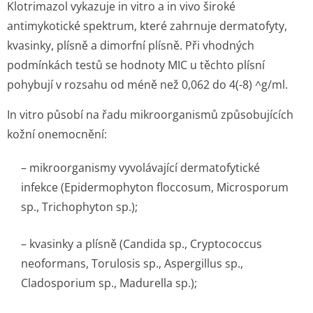
Klotrimazol vykazuje in vitro a in vivo široké
antimykotické spektrum, které zahrnuje dermatofyty,
kvasinky, plísně a dimorfní plísně. Při vhodných
podmínkách testů se hodnoty MIC u těchto plísní
pohybují v rozsahu od méně než 0,062 do 4(-8) ^g/ml.
In vitro působí na řadu mikroorganismů způsobujících
kožní onemocnění:
– mikroorganismy vyvolávající dermatofytické
infekce (Epidermophyton floccosum, Microsporum
sp., Trichophyton sp.);
– kvasinky a plísně (Candida sp., Cryptococcus
neoformans, Torulosis sp., Aspergillus sp.,
Cladosporium sp., Madurella sp.);