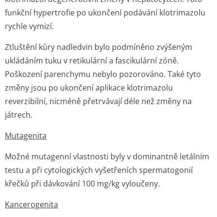
funkční hypertrofie po ukončení podávání klotrimazolu
rychle vymizí.
Ztluštění kůry nadledvin bylo podmíněno zvýšeným
ukládáním tuku v retikulární a fascikulární zóně.
Poškození parenchymu nebylo pozorováno. Také tyto
změny jsou po ukončení aplikace klotrimazolu
reverzibilní, nicméně přetrvávají déle než změny na
játrech.
Mutagenita
Možné mutagenní vlastnosti byly v dominantně letálním
testu a při cytologických vyšetřeních spermatogonií
křečků při dávkování 100 mg/kg vyloučeny.
Kancerogenita