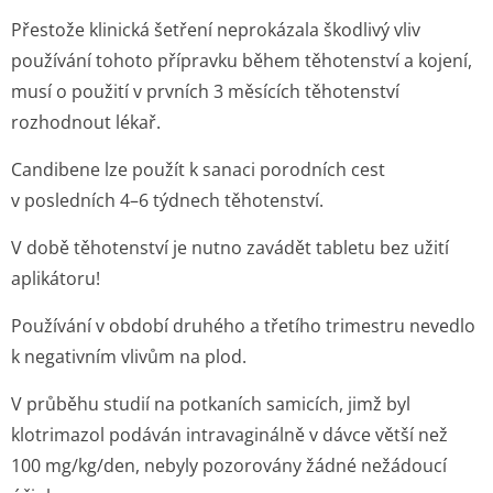
Přestože klinická šetření neprokázala škodlivý vliv
používání tohoto přípravku během těhotenství a kojení,
musí o použití v prvních 3 měsících těhotenství
rozhodnout lékař.
Candibene lze použít k sanaci porodních cest
v posledních 4–6 týdnech těhotenství.
V době těhotenství je nutno zavádět tabletu bez užití
aplikátoru!
Používání v období druhého a třetího trimestru nevedlo
k negativním vlivům na plod.
V průběhu studií na potkaních samicích, jimž byl
klotrimazol podáván intravaginálně v dávce větší než
100 mg/kg/den, nebyly pozorovány žádné nežádoucí