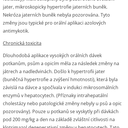
jater, mikroskopicky hypertrofie jaterních buněk.
Nekróza jaterních buněk nebyla pozorována. Tyto
změny jsou typické pro orální aplikaci azolových
antimykotik.
Chronická toxicita
Dlouhodobá aplikace vysokých orálních dávek
potkanům, psům a opicím měla za následek změny na
játrech a nadledvinách. Došlo k hypertrofii jater
(buněčná hypertrofie a zvýšení hmotnosti), která byla
závislá na dávce a spočívala v indukci mikrosomálních
enzymů v hepatocytech. (Příznaky intrahepatální
cholestázy nebo patologické změny nebyly u psů a opic
pozorovány). Pouze u potkanů se vyskytly při dávkách
pod 200 mg/kg a den na základě zvláštní citlivosti na
klotrimazol degenerativní změny v hepatocytech. Tato