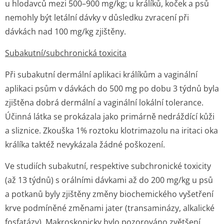
u hlodavců mezi 500–900 mg/kg; u králíků, koček a psů
nemohly být letální dávky v důsledku zvracení při
dávkách nad 100 mg/kg zjištěny.
Subakutní/sub­chronická toxicita
Při subakutní dermální aplikaci králíkům a vaginální
aplikaci psům v dávkách do 500 mg po dobu 3 týdnů byla
zjištěna dobrá dermální a vaginální lokální tolerance.
Účinná látka se prokázala jako primárně nedráždící kůži
a sliznice. Zkouška 1% roztoku klotrimazolu na iritaci oka
králíka taktéž nevykázala žádné poškození.
Ve studiích subakutní, respektive subchronické toxicity
(až 13 týdnů) s orálními dávkami až do 200 mg/kg u psů
a potkanů byly zjištěny změny biochemického vyšetření
krve podmíněné změnami jater (transaminázy, alkalické
fosfatázy). Makroskopicky bylo pozorováno zvětšení