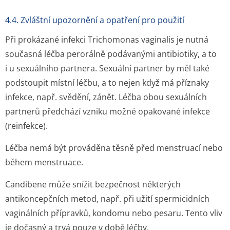
4.4. Zvláštní upozornění a opatření pro použití
Při prokázané infekci Trichomonas vaginalis je nutná
současná léčba perorálně podávanými antibiotiky, a to
i u sexuálního partnera. Sexuální partner by měl také
podstoupit místní léčbu, a to nejen když má příznaky
infekce, např. svědění, zánět. Léčba obou sexuálních
partnerů předchází vzniku možné opakované infekce
(reinfekce).
Léčba nemá být prováděna těsně před menstruací nebo
během menstruace.
Candibene může snížit bezpečnost některých
antikoncepčních metod, např. při užití spermicidních
vaginálních přípravků, kondomu nebo pesaru. Tento vliv
je dočasný a trvá pouze v době léčby.