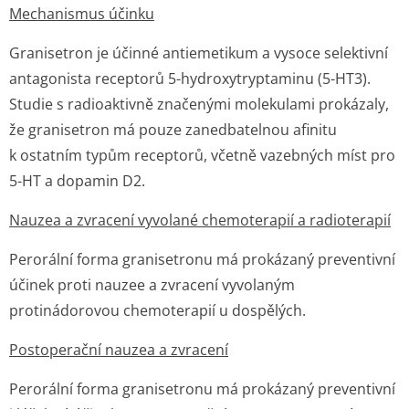
Mechanismus účinku
Granisetron je účinné antiemetikum a vysoce selektivní
antagonista receptorů 5-hydroxytryptaminu (5-HT3).
Studie s radioaktivně značenými molekulami prokázaly,
že granisetron má pouze zanedbatelnou afinitu
k ostatním typům receptorů, včetně vazebných míst pro
5-HT a dopamin D2.
Nauzea a zvracení vyvolané chemoterapií a radioterapií
Perorální forma granisetronu má prokázaný preventivní
účinek proti nauzee a zvracení vyvolaným
protinádorovou chemoterapií u dospělých.
Postoperační nauzea a zvracení
Perorální forma granisetronu má prokázaný preventivní