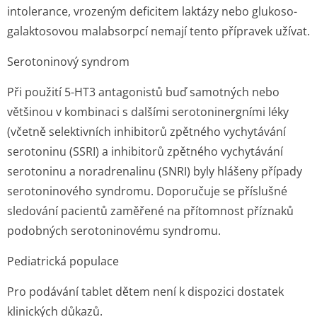
intolerance, vrozeným deficitem laktázy nebo glukoso-
galaktosovou malabsorpcí nemají tento přípravek užívat.
Serotoninový syndrom
Při použití 5-HT3 antagonistů buď samotných nebo
většinou v kombinaci s dalšími serotoninergními léky
(včetně selektivních inhibitorů zpětného vychytávání
serotoninu (SSRI) a inhibitorů zpětného vychytávání
serotoninu a noradrenalinu (SNRI) byly hlášeny případy
serotoninového syndromu. Doporučuje se příslušné
sledování pacientů zaměřené na přítomnost příznaků
podobných serotoninovému syndromu.
Pediatrická populace
Pro podávání tablet dětem není k dispozici dostatek
klinických důkazů.