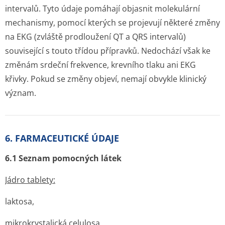
intervalů. Tyto údaje pomáhají objasnit molekulární
mechanismy, pomocí kterých se projevují některé změny
na EKG (zvláště prodloužení QT a QRS intervalů)
související s touto třídou přípravků. Nedochází však ke
změnám srdeční frekvence, krevního tlaku ani EKG
křivky. Pokud se změny objeví, nemají obvykle klinický
význam.
6. FARMACEUTICKÉ ÚDAJE
6.1 Seznam pomocných látek
Jádro tablety:
laktosa,
mikrokrystalická celulosa,