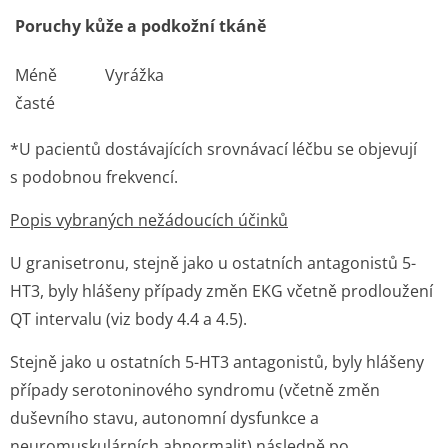
Poruchy kůže a podkožní tkáně
Méně
Vyrážka
časté
*U pacientů dostávajících srovnávací léčbu se objevují
s podobnou frekvencí.
Popis vybraných nežádoucích účinků
U granisetronu, stejně jako u ostatních antagonistů 5-
HT3, byly hlášeny případy změn EKG včetně prodloužení
QT intervalu (viz body 4.4 a 4.5).
Stejně jako u ostatních 5-HT3 antagonistů, byly hlášeny
případy serotoninového syndromu (včetně změn
duševního stavu, autonomní dysfunkce a
neuromuskulárních abnormalit) následně po