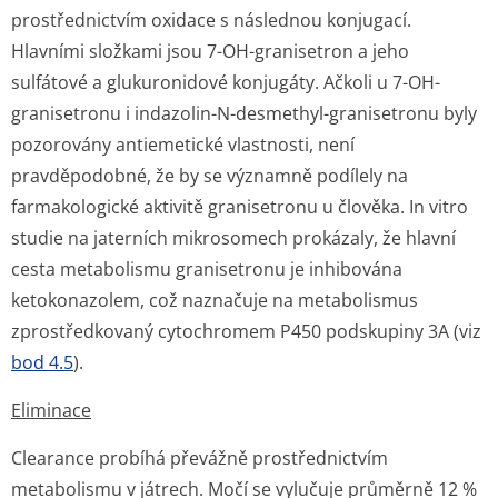
prostřednictvím oxidace s následnou konjugací.
Hlavními složkami jsou 7-OH-granisetron a jeho
sulfátové a glukuronidové konjugáty. Ačkoli u 7-OH-
granisetronu i indazolin-N-desmethyl-granisetronu byly
pozorovány antiemetické vlastnosti, není
pravděpodobné, že by se významně podílely na
farmakologické aktivitě granisetronu u člověka.
In vitro
studie na jaterních mikrosomech prokázaly, že hlavní
cesta metabolismu granisetronu je inhibována
ketokonazolem, což naznačuje na metabolismus
zprostředkovaný cytochromem P450 podskupiny 3A (viz
bod 4.5
).
Eliminace
Clearance probíhá převážně prostřednictvím
metabolismu v játrech. Močí se vylučuje průměrně 12 %