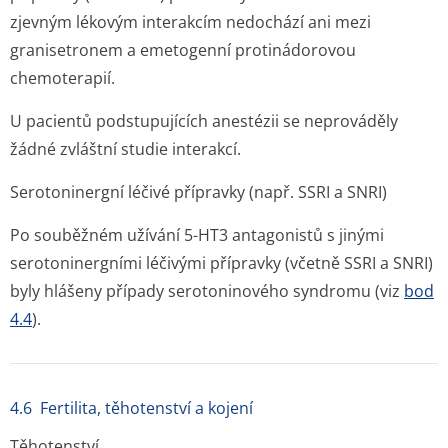
zjevným lékovým interakcím nedochází ani mezi
granisetronem a emetogenní protinádorovou
chemoterapií.
U pacientů podstupujících anestézii se neprováděly
žádné zvláštní studie interakcí.
Serotoninergní léčivé přípravky (např. SSRI a SNRI)
Po souběžném užívání 5-HT3 antagonistů s jinými
serotoninergními léčivými přípravky (včetně SSRI a SNRI)
byly hlášeny případy serotoninového syndromu (viz
bod
4.4
).
4.6 Fertilita, těhotenství a kojení
Těhotenství