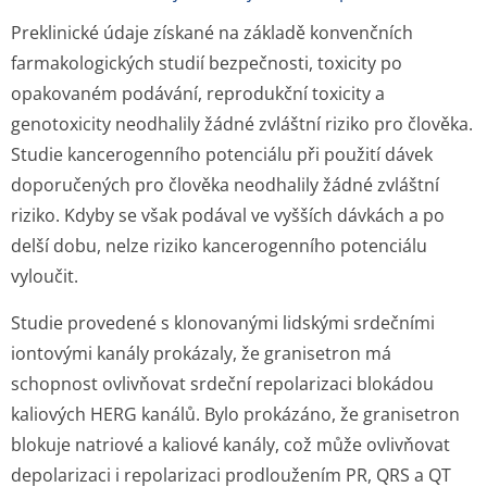
Preklinické údaje získané na základě konvenčních
farmakologických studií bezpečnosti, toxicity po
opakovaném podávání, reprodukční toxicity a
genotoxicity neodhalily žádné zvláštní riziko pro člověka.
Studie kancerogenního potenciálu při použití dávek
doporučených pro člověka neodhalily žádné zvláštní
riziko. Kdyby se však podával ve vyšších dávkách a po
delší dobu, nelze riziko kancerogenního potenciálu
vyloučit.
Studie provedené s klonovanými lidskými srdečními
iontovými kanály prokázaly, že granisetron má
schopnost ovlivňovat srdeční repolarizaci blokádou
kaliových HERG kanálů. Bylo prokázáno, že granisetron
blokuje natriové a kaliové kanály, což může ovlivňovat
depolarizaci i repolarizaci prodloužením PR, QRS a QT