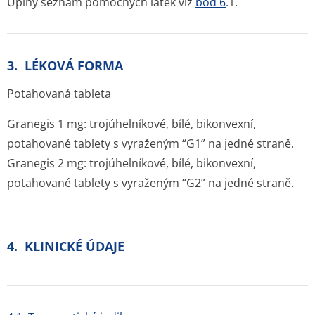
Úplný seznam pomocných látek viz
bod 6
.1.
3. LÉKOVÁ FORMA
Potahovaná tableta
Granegis 1 mg:
trojúhelníkové, bílé, bikonvexní,
potahované tablety s vyraženým “G1” na jedné straně.
Granegis 2 mg:
trojúhelníkové, bílé, bikonvexní,
potahované tablety s vyraženým “G2” na jedné straně.
4. KLINICKÉ ÚDAJE