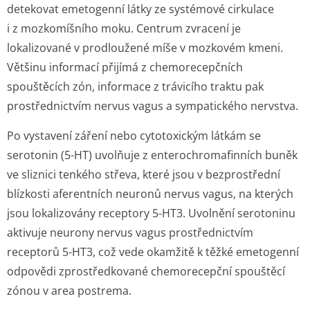
detekovat emetogenní látky ze systémové cirkulace
i z mozkomíšního moku. Centrum zvracení je
lokalizované v prodloužené míše v mozkovém kmeni.
Většinu informací přijímá z chemorecepčních
spouštěcích zón, informace z trávicího traktu pak
prostřednictvím nervus vagus a sympatického nervstva.
Po vystavení záření nebo cytotoxickým látkám se
serotonin (5-HT) uvolňuje z enterochroma­finních buněk
ve sliznici tenkého střeva, které jsou v bezprostřední
blízkosti aferentních neuronů nervus vagus, na kterých
jsou lokalizovány receptory 5-HT3. Uvolnění serotoninu
aktivuje neurony nervus vagus prostřednictvím
receptorů 5-HT3, což vede okamžitě k těžké emetogenní
odpovědi zprostředkované chemorecepční spouštěcí
zónou v
area postrema.