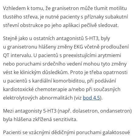
Vzhledem k tomu, že granisetron může tlumit motilitu
tlustého střeva, je nutné pacienty s příznaky subakutní
střevní obstrukce po jeho aplikaci pečlivě sledovat.
Stejně jako u ostatních antagonistů 5-HT3, byly
u granisetronu hlášeny změny EKG včetně prodloužení
QT intervalu. U pacientů s preexistujícími arytmiemi
nebo poruchami srdečního vedení mohou tyto změny
vést ke klinickým důsledkům. Proto je třeba opatrnosti
u pacientů s kardiální komorbiditou, při podávání
kardiotoxické chemoterapie a/nebo při současných
elektrolytových abnormalitách (viz
bod 4.5
).
Mezi antagonisty 5-HT3 (např. dolasetron, ondansetron)
byla hlášena zkřížená senzitivita.
Pacienti se vzácnými dědičnými poruchami galaktosové