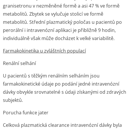
granisetronu v nezměněné formě a asi 47 % ve formě
metabolitů. Zbytek se vylučuje stolicí ve formě
metabolitů. Střední plazmatický poločas u pacientů po
perorální i intravenózní aplikaci je přibližně 9 hodin,
individuálně však může docházet k velké variabilitě.
Farmakokinetika u zvláštních populací
Renální selhání
U pacientů s těžkým renálním selháním jsou
farmakokinetické údaje po podání jedné intravenózní
dávky obvykle srovnatelné s údaji získanými od zdravých
subjektů.
Porucha funkce jater
Celková plazmatická clearance intravenózní dávky byla