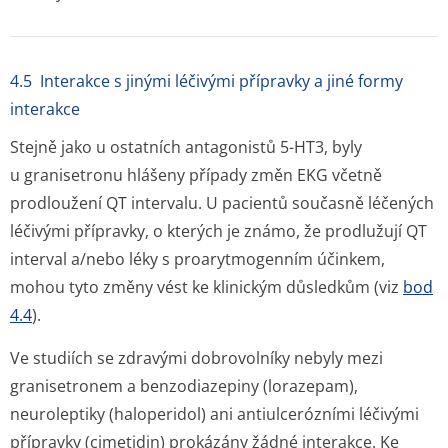
4.5 Interakce s jinými léčivými přípravky a jiné formy
interakce
Stejně jako u ostatních antagonistů 5-HT3, byly
u granisetronu hlášeny případy změn EKG včetně
prodloužení QT intervalu. U pacientů současně léčených
léčivými přípravky, o kterých je známo, že prodlužují QT
interval a/nebo léky s proarytmogenním účinkem,
mohou tyto změny vést ke klinickým důsledkům (viz
bod
4.4
).
Ve studiích se zdravými dobrovolníky nebyly mezi
granisetronem a benzodiazepiny (lorazepam),
neuroleptiky (haloperidol) ani antiulcerózními léčivými
přípravky (cimetidin) prokázány žádné interakce. Ke