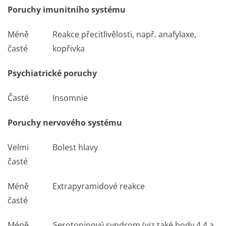
Poruchy imunitního systému
Méně
Reakce přecitlivělosti, např. anafylaxe,
časté
kopřivka
Psychiatrické poruchy
Časté
Insomnie
Poruchy nervového systému
Velmi
Bolest hlavy
časté
Méně
Extrapyramidové reakce
časté
Méně
Serotoninový syndrom (viz také body 4.4 a