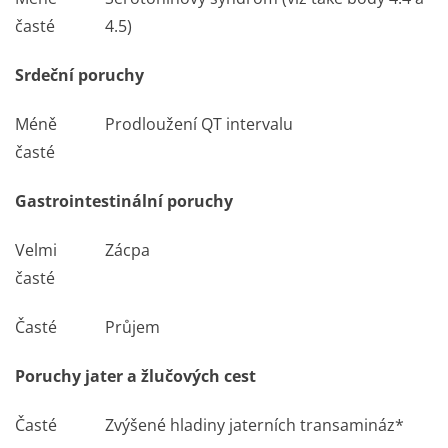
časté
4.5)
Srdeční poruchy
Méně
Prodloužení QT intervalu
časté
Gastrointestinální poruchy
Velmi
Zácpa
časté
Časté
Průjem
Poruchy jater a žlučových cest
Časté
Zvýšené hladiny jaterních transamináz*