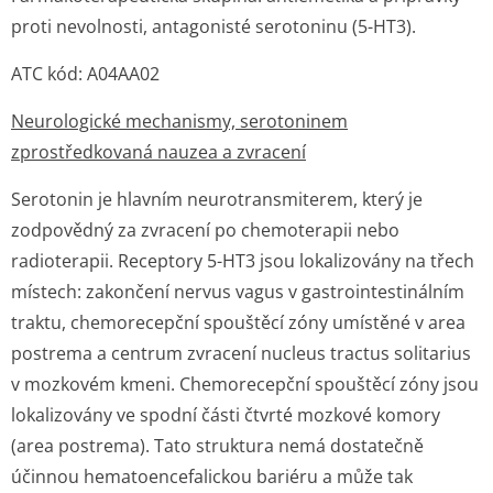
proti nevolnosti, antagonisté serotoninu (5-HT3).
ATC kód: A04AA02
Neurologické mechanismy, serotoninem
zprostředkovaná nauzea a zvracení
Serotonin je hlavním neurotransmiterem, který je
zodpovědný za zvracení po chemoterapii nebo
radioterapii. Receptory 5-HT3 jsou lokalizovány na třech
místech: zakončení nervus vagus v gastrointes­tinálním
traktu, chemorecepční spouštěcí zóny umístěné v
area
postrema
a centrum zvracení
nucleus tractus solitarius
v mozkovém kmeni. Chemorecepční spouštěcí zóny jsou
lokalizovány ve spodní části čtvrté mozkové komory
(
area postrema).
Tato struktura nemá dostatečně
účinnou hematoencefalickou bariéru a může tak