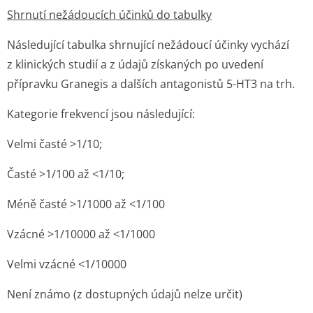
Shrnutí nežádoucích účinků do tabulky
Následující tabulka shrnující nežádoucí účinky vychází
z klinických studií a z údajů získaných po uvedení
přípravku Granegis a dalších antagonistů 5-HT3 na trh.
Kategorie frekvencí jsou následující:
Velmi časté >1/10;
Časté >1/100 až <1/10;
Méně časté >1/1000 až <1/100
Vzácné >1/10000 až <1/1000
Velmi vzácné <1/10000
Není známo (z dostupných údajů nelze určit)