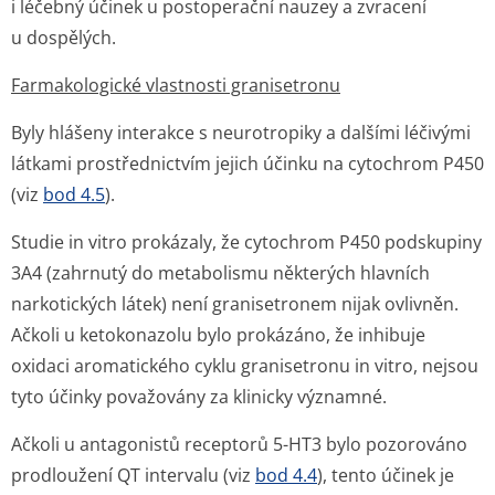
i léčebný účinek u postoperační nauzey a zvracení
u dospělých.
Farmakologické vlastnosti granisetronu
Byly hlášeny interakce s neurotropiky a dalšími léčivými
látkami prostřednictvím jejich účinku na cytochrom P450
(viz
bod 4.5
).
Studie
in vitro
prokázaly, že cytochrom P450 podskupiny
3A4 (zahrnutý do metabolismu některých hlavních
narkotických látek) není granisetronem nijak ovlivněn.
Ačkoli u ketokonazolu bylo prokázáno, že inhibuje
oxidaci aromatického cyklu granisetronu
in vitro,
nejsou
tyto účinky považovány za klinicky významné.
Ačkoli u antagonistů receptorů 5-HT3 bylo pozorováno
prodloužení QT intervalu (viz
bod 4.4
), tento účinek je