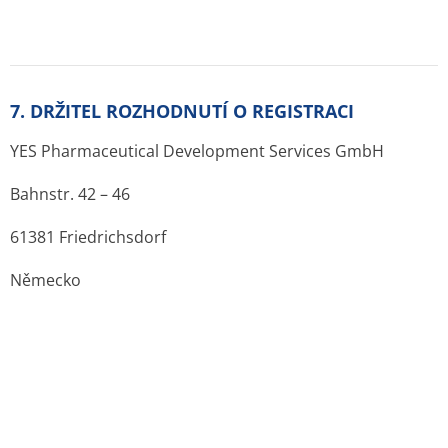
9. DATUM PRVNÍ REGISTRACE/PRODLOUŽENÍ
REGISTRACE
Datum první registrace: 17. 1. 2018
Datum posledního prodloužení registrace:
Další informace o léčivu GINKGO YES PDS
Jak se GINKGO YES PDS podává:
perorální podání -
potahovaná tableta
Výdej léku:
na lékařský předpis
Balení:
Blistr
Velikost balení:
30