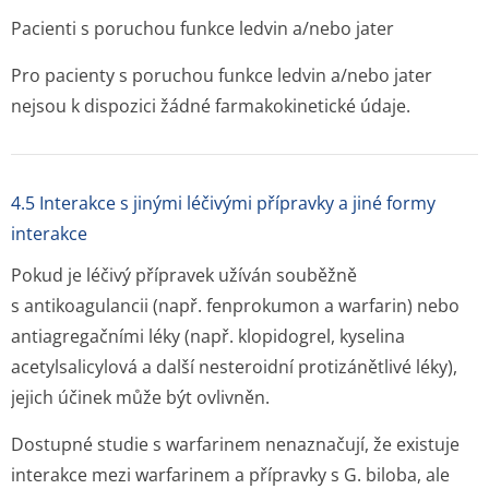
Pacienti s poruchou funkce ledvin a/nebo jater
Pro pacienty s poruchou funkce ledvin a/nebo jater
nejsou k dispozici žádné farmakokinetic­ké údaje.
4.5 Interakce s jinými léčivými přípravky a jiné formy
interakce
Pokud je léčivý přípravek užíván souběžně
s antikoagulancii (např. fenprokumon a warfarin) nebo
antiagregačními léky (např. klopidogrel, kyselina
acetylsalicylová a další nesteroidní protizánětlivé léky),
jejich účinek může být ovlivněn.
Dostupné studie s warfarinem nenaznačují, že existuje
interakce mezi warfarinem a přípravky s G. biloba, ale