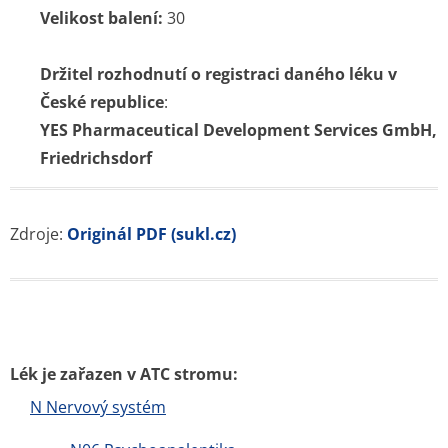
Pravidla a podmínky používání
Zásady ochrany osobních údajů
Kontakt
Blog
Tuková bulka pod kůží
Příčiny a léčba průjmu
Nitroděložní tělísko – cena, spolehlivost, rizika, hormony
Jarní detox těla i mysli
Bolest břicha
Czech Republic nonstop-lekarna.cz