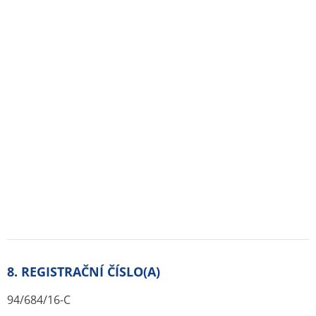
Držitel rozhodnutí o registraci daného léku v
České republice
:
YES Pharmaceutical Development Services GmbH,
Friedrichsdorf
Zdroje:
Originál PDF (sukl.cz)
Lék je zařazen v ATC stromu:
N Nervový systém
N06 Psychoanaleptika