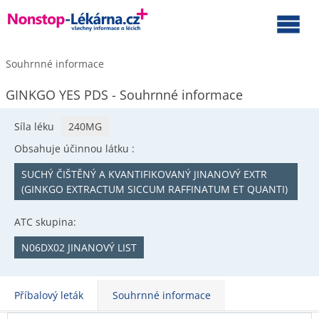
Souhrnné informace
GINKGO YES PDS - Souhrnné informace
Síla léku
240MG
Obsahuje účinnou látku :
SUCHÝ ČIŠTĚNÝ A KVANTIFIKOVANÝ JINANOVÝ EXTR
(GINKGO EXTRACTUM SICCUM RAFFINATUM ET QUANTI)
ATC skupina:
N06DX02 JINANOVÝ LIST
Příbalový leták
Souhrnné informace