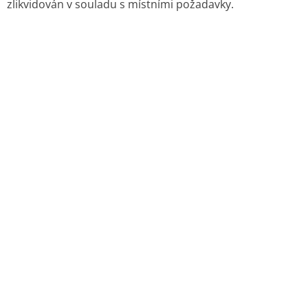
zlikvidován v souladu s místními požadavky.
7. DRŽITEL ROZHODNUTÍ O REGISTRACI
YES Pharmaceutical Development Services GmbH
Bahnstr. 42 – 46
61381 Friedrichsdorf
Německo
8. REGISTRAČNÍ ČÍSLO(A)
94/684/16-C