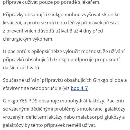
přípravek užívat pouze po poradě s lékařem.
Přípravky obsahující Ginkgo mohou zvyšovat sklon ke
krvácení, a proto se má tento léčivý přípravek přestat
z preventivních důvodů užívat 3 až 4 dny před
chirurgickým výkonem.
U pacientů s epilepsií nelze vyloučit možnost, že užívání
přípravků obsahujících Ginkgo podporuje propuknutí
dalších záchvatů.
Současné užívání přípravků obsahujících Ginkgo biloba a
efavirenz se neodporučuje (viz
bod 4.5
).
Ginkgo YES PDS obsahuje monohydrát laktózy. Pacienti
se vzácnými dědičnými problémy s intolerancí galaktózy,
vrozeným deficitem laktázy nebo malabsorpcí glukózy a
galaktózy by tento přípravek neměli užívat.