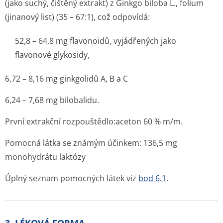
(jako suchý, čištěný extrakt) z
Ginkgo biloba
L., folium
(jinanový list) (35 – 67:1), což odpovídá:
52,8 – 64,8 mg flavonoidů, vyjádřených jako
flavonové glykosidy,
6,72 – 8,16 mg ginkgolidů A, B a C
6,24 – 7,68 mg bilobalidu.
První extrakční rozpouštědlo:aceton 60 % m/m.
Pomocná látka se známým účinkem: 136,5 mg
monohydrátu laktózy
Úplný seznam pomocných látek viz
bod 6.1
.