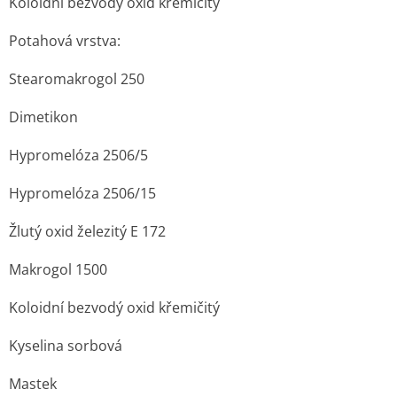
Koloidní bezvodý oxid křemičitý
Potahová vrstva:
Stearomakrogol 250
Dimetikon
Hypromelóza 2506/5
Hypromelóza 2506/15
Žlutý oxid železitý E 172
Makrogol 1500
Koloidní bezvodý oxid křemičitý
Kyselina sorbová
Mastek