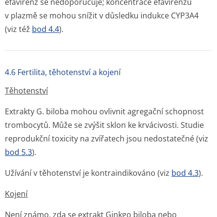
efavirenz se nedoporučuje; koncentrace efavirenzu
v plazmě se mohou snížit v důsledku indukce CYP3A4
(viz též
bod 4.4
).
4.6 Fertilita, těhotenství a kojení
Těhotenství
Extrakty G. biloba mohou ovlivnit agregační schopnost
trombocytů. Může se zvýšit sklon ke krvácivosti. Studie
reprodukční toxicity na zvířatech jsou nedostatečné (viz
bod 5.3
).
Užívání v těhotenství je kontraindikováno (viz
bod 4.3
).
Kojení
Není známo, zda se extrakt Ginkgo biloba nebo