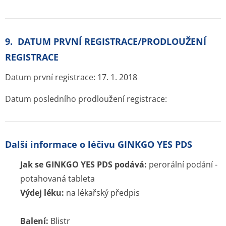
Chcete být mezi prvními kdo ušetří za léky ?
Ozveme se hned jak porovnáme ceny léků.
Blog
Otevřené lékárny
Značky
Příbalové letáky
Souhrnné informace o lécích
Účinné látky
ATC skupiny