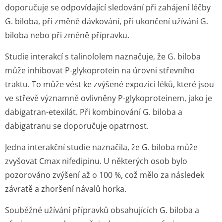
doporučuje se odpovídající sledování při zahájení léčby
G. biloba, při změně dávkování, při ukončení užívání G.
biloba nebo při změně přípravku.
Studie interakcí s talinololem naznačuje, že G. biloba
může inhibovat P-glykoprotein na úrovni střevního
traktu. To může vést ke zvýšené expozici léků, které jsou
ve střevě významně ovlivněny P-glykoproteinem, jako je
dabigatran-etexilát. Při kombinování G. biloba a
dabigatranu se doporučuje opatrnost.
Jedna interakční studie naznačila, že G. biloba může
zvyšovat Cmax nifedipinu. U některých osob bylo
pozorováno zvýšení až o 100 %, což mělo za následek
závratě a zhoršení návalů horka.
Souběžné užívání přípravků obsahujících G. biloba a