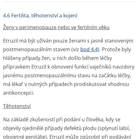
4.6 Fertilita, těhotenství a kojení
Ženy v perimenopauze nebo ve fertilním věku
Etruzil má být užíván pouze ženami s jasně stanoveným
postmenopauzálním stavem (viz
bod 4.4
). Protože byly
hlášeny případy žen, u nich došlo během léčby
přípravkem Etruzil k obnovení funkcí vaječníků navzdory
jasnému postmenopauzálnímu stavu na začátku léčby,
má lékař v nutných případech prodiskutovat vhodnou
antikoncepci.
Těhotenství
Na základě zkušeností při podání u člověka, kdy se
objevily ojedinělé případy defektů plodu (splynutí labií,
obojetné genitálie), Etruzil může způsobit při podávání