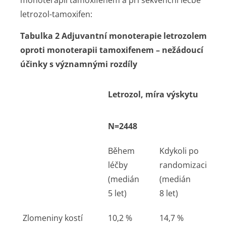
monoterapii tamoxifenem a při sekvenční léčbě
letrozol-tamoxifen:
Tabulka 2 Adjuvantní monoterapie letrozolem
oproti monoterapii tamoxifenem – nežádoucí
účinky s významnými rozdíly
Letrozol, míra výskytu
N=2448
Během
Kdykoli po
léčby
randomizaci
(medián
(medián
5 let)
8 let)
Zlomeniny kostí
10,2 %
14,7 %