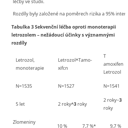
léčby ve studii.
Rozdíly byly založené na poměrech rizika a 95% interv
Tabulka 3 Sekvenční léčba oproti monoterapii
letrozolem – nežádoucí účinky s významnými
rozdíly
T
Letrozol,
Letrozol
^
Tamo­
amoxifen
monoterapie
xifcn
Letrozol
N=1535
N=1527
N=1541
2 roky
−
3
5 let
2 roky
^3
roky
roky
Zlomeniny
10 %
7,7 %*
9,7 %