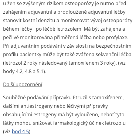
u žen se zvýšeným rizikem osteoporózy je nutno před
zahájením adjuvantní a prodloužené adjuvantní léčby
stanovit kostní denzitu a monitorovat vývoj osteoporózy
během léčby i po léčbě letrozolem. Má být zahájena a
pečlivě monitorována přiměřená léčba nebo profylaxe.
Při adjuvantním podávání v závislosti na bezpečnostním
profilu pacientky může být také zvážena sekvenční léčba
(letrozol 2 roky následovaný tamoxifenem 3 roky), (viz
body 4.2, 4.8 a 5.1).
Další upozornění
Souběžné podávání přípravku Etruzil s tamoxifenem,
dalšími antiestrogeny nebo léčivými přípravky
obsahujícími estrogeny má být vyloučeno, neboť tyto
látky mohou snižovat farmakologický účinek letrozolu
(viz
bod 4.5
).