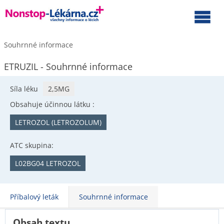
Souhrnné informace
ETRUZIL - Souhrnné informace
Síla léku
2,5MG
Obsahuje účinnou látku :
LETROZOL (LETROZOLUM)
ATC skupina:
L02BG04 LETROZOL
Příbalový leták
Souhrnné informace
Obsah textu