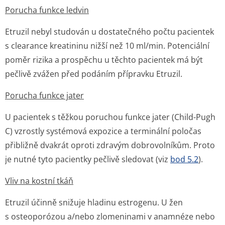
Porucha funkce ledvin
Etruzil nebyl studován u dostatečného počtu pacientek
s clearance kreatininu nižší než 10 ml/min. Potenciální
poměr rizika a prospěchu u těchto pacientek má být
pečlivě zvážen před podáním přípravku Etruzil.
Porucha funkce jater
U pacientek s těžkou poruchou funkce jater (Child-Pugh
C) vzrostly systémová expozice a terminální poločas
přibližně dvakrát oproti zdravým dobrovolníkům. Proto
je nutné tyto pacientky pečlivě sledovat (viz
bod 5.2
).
Vliv na kostní tkáň
Etruzil účinně snižuje hladinu estrogenu. U žen
s osteoporózou a/nebo zlomeninami v anamnéze nebo