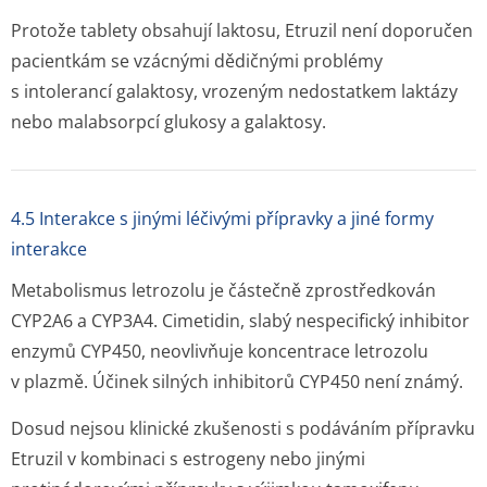
Protože tablety obsahují laktosu, Etruzil není doporučen
pacientkám se vzácnými dědičnými problémy
s intolerancí galaktosy, vrozeným nedostatkem laktázy
nebo malabsorpcí glukosy a galaktosy.
4.5 Interakce s jinými léčivými přípravky a jiné formy
interakce
Metabolismus letrozolu je částečně zprostředkován
CYP2A6 a CYP3A4. Cimetidin, slabý nespecifický inhibitor
enzymů CYP450, neovlivňuje koncentrace letrozolu
v plazmě. Účinek silných inhibitorů CYP450 není známý.
Dosud nejsou klinické zkušenosti s podáváním přípravku
Etruzil v kombinaci s estrogeny nebo jinými