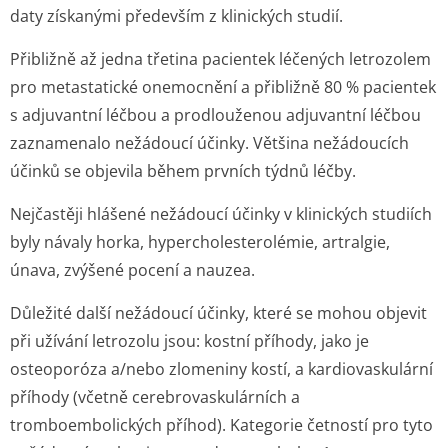
daty získanými především z klinických studií.
Přibližně až jedna třetina pacientek léčených letrozolem
pro metastatické onemocnění a přibližně 80 % pacientek
s adjuvantní léčbou a prodlouženou adjuvantní léčbou
zaznamenalo nežádoucí účinky. Většina nežádoucích
účinků se objevila během prvních týdnů léčby.
Nejčastěji hlášené nežádoucí účinky v klinických studiích
byly návaly horka, hypercholeste­rolémie, artralgie,
únava, zvýšené pocení a nauzea.
Důležité další nežádoucí účinky, které se mohou objevit
při užívání letrozolu jsou: kostní příhody, jako je
osteoporóza a/nebo zlomeniny kostí, a kardiovaskulární
příhody (včetně cerebrovaskulárních a
tromboembolických příhod). Kategorie četností pro tyto