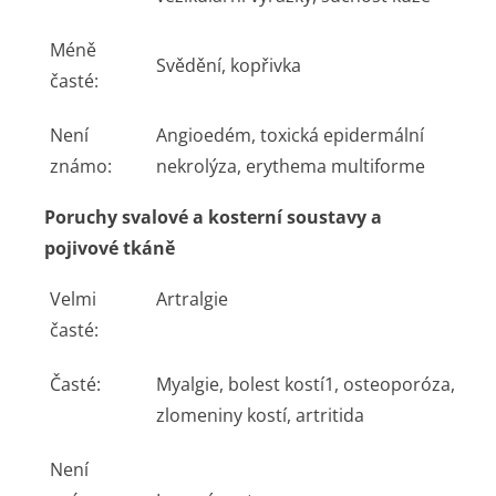
Méně
Svědění, kopřivka
časté:
Není
Angioedém, toxická epidermální
známo:
nekrolýza, erythema multiforme
Poruchy svalové a kosterní soustavy a
pojivové tkáně
Velmi
Artralgie
časté:
Časté:
Myalgie, bolest kostí
1
, osteoporóza,
zlomeniny kostí, artritida
Není