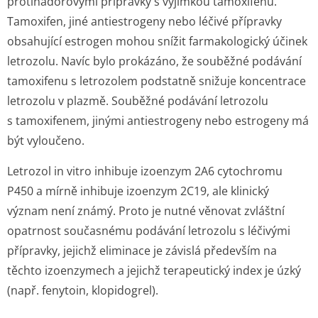
protinádorovými přípravky s výjimkou tamoxifenu.
Tamoxifen, jiné antiestrogeny nebo léčivé přípravky
obsahující estrogen mohou snížit farmakologický účinek
letrozolu. Navíc bylo prokázáno, že souběžné podávání
tamoxifenu s letrozolem podstatně snižuje koncentrace
letrozolu v plazmě. Souběžné podávání letrozolu
s tamoxifenem, jinými antiestrogeny nebo estrogeny má
být vyloučeno.
Letrozol
in vitro
inhibuje izoenzym 2A6 cytochromu
P450 a mírně inhibuje izoenzym 2C19, ale klinický
význam není známý. Proto je nutné věnovat zvláštní
opatrnost současnému podávání letrozolu s léčivými
přípravky, jejichž eliminace je závislá především na
těchto izoenzymech a jejichž terapeutický index je úzký
(např. fenytoin, klopidogrel).