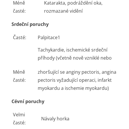
Méně
Katarakta, podráždění oka,
časté:
rozmazané vidění
Srdeční poruchy
Časté:
Palpitace
1
Tachykardie, ischemické srdeční
příhody (včetně nově vzniklé nebo
Méně
zhoršující se anginy pectoris, angina
časté:
pectoris vyžadující operaci, infarkt
myokardu a ischemie myokardu)
Cévní poruchy
Velmi
Návaly horka
časté: