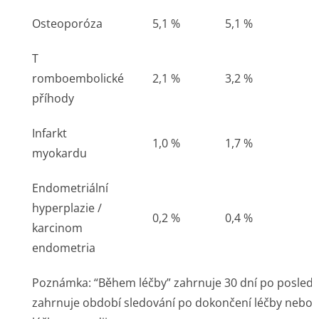
Osteoporóza
5,1 %
5,1 %
T
romboembolické
2,1 %
3,2 %
příhody
Infarkt
1,0 %
1,7 %
myokardu
Endometriální
hyperplazie /
0,2 %
0,4 %
karcinom
endometria
Poznámka: “Během léčby” zahrnuje 30 dní po poslední
zahrnuje období sledování po dokončení léčby nebo