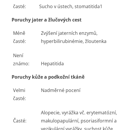
časté:
Sucho v ústech, stomatitida
1
Poruchy jater a žlučových cest
Méně
Zvýšení jaterních enzymů,
časté:
hyperbilirubinémie, žloutenka
Není
známo:
Hepatitida
Poruchy kůže a podkožní tkáně
Velmi
Nadměrné pocení
časté:
Alopecie, vyrážka vč. erytematózní,
Časté:
makulopapulární, psoriasiformní a
vezikulární vyrážky, suchost kůže