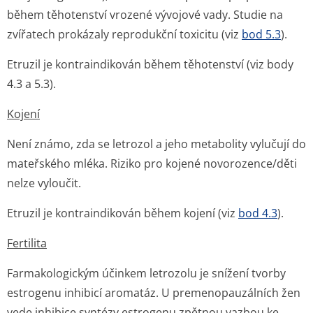
během těhotenství vrozené vývojové vady. Studie na
zvířatech prokázaly reprodukční toxicitu (viz
bod 5.3
).
Etruzil je kontraindikován během těhotenství (viz body
4.3 a 5.3).
Kojení
Není známo, zda se letrozol a jeho metabolity vylučují do
mateřského mléka. Riziko pro kojené novorozence/děti
nelze vyloučit.
Etruzil je kontraindikován během kojení (viz
bod 4.3
).
Fertilita
Farmakologickým účinkem letrozolu je snížení tvorby
estrogenu inhibicí aromatáz. U premenopauzálních žen
vede inhibice syntézy estrogenu zpětnou vazbou ke