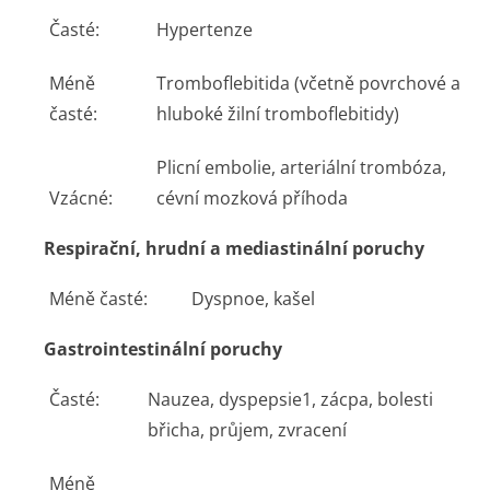
Časté:
Hypertenze
Méně
Tromboflebitida (včetně povrchové a
časté:
hluboké žilní tromboflebitidy)
Plicní embolie, arteriální trombóza,
Vzácné:
cévní mozková příhoda
Respirační, hrudní a mediastinální poruchy
Méně časté:
Dyspnoe, kašel
Gastrointestinální poruchy
Časté:
Nauzea, dyspepsie
1
, zácpa, bolesti
břicha, průjem, zvracení
Méně