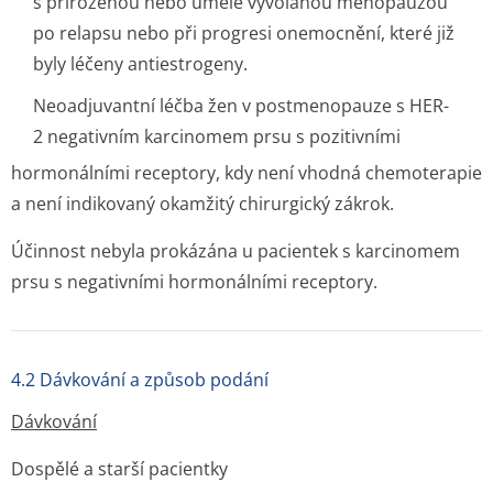
s přirozenou nebo uměle vyvolanou menopauzou
po relapsu nebo při progresi onemocnění, které již
byly léčeny antiestrogeny.
Neoadjuvantní léčba žen v postmenopauze s HER-
2 negativním karcinomem prsu s pozitivními
hormonálními receptory, kdy není vhodná chemoterapie
a není indikovaný okamžitý chirurgický zákrok.
Účinnost nebyla prokázána u pacientek s karcinomem
prsu s negativními hormonálními receptory.
4.2 Dávkování a způsob podání
Dávkování
Dospělé a starší pacientky