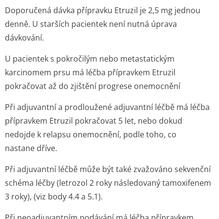
Doporučená dávka přípravku Etruzil je 2,5 mg jednou
denně. U starších pacientek není nutná úprava
dávkování.
U pacientek s pokročilým nebo metastatickým
karcinomem prsu má léčba přípravkem Etruzil
pokračovat až do zjištění progrese onemocnění
Při adjuvantní a prodloužené adjuvantní léčbě má léčba
přípravkem Etruzil pokračovat 5 let, nebo dokud
nedojde k relapsu onemocnění, podle toho, co
nastane dříve.
Při adjuvantní léčbě může být také zvažováno sekvenční
schéma léčby (letrozol 2 roky následovaný tamoxifenem
3 roky), (viz body 4.4 a 5.1).
Při neoadjuvantním podávání má léčba přípravkem