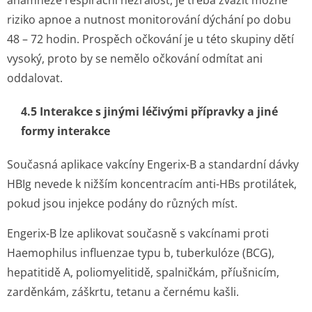
anamnéze respirační nezralost, je třeba zvážit možné
riziko apnoe a nutnost monitorování dýchání po dobu
48 – 72 hodin. Prospěch očkování je u této skupiny dětí
vysoký, proto by se nemělo očkování odmítat ani
oddalovat.
4.5 Interakce s jinými léčivými přípravky a jiné
formy interakce
Současná aplikace vakcíny Engerix-B a standardní dávky
HBIg nevede k nižším koncentracím anti-HBs protilátek,
pokud jsou injekce podány do různých míst.
Engerix-B lze aplikovat současně s vakcínami proti
Haemophilus influenzae
typu b, tuberkulóze (BCG),
hepatitidě A, poliomyelitidě, spalničkám, příušnicím,
zarděnkám, záškrtu, tetanu a černému kašli.