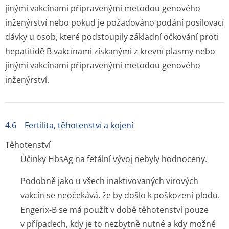
jinými vakcínami připravenými metodou genového
inženýrství nebo pokud je požadováno podání posilovací
dávky u osob, které podstoupily základní očkování proti
hepatitidě B vakcínami získanými z krevní plasmy nebo
jinými vakcínami připravenými metodou genového
inženýrství.
4.6 Fertilita, těhotenství a kojení
Těhotenství
Účinky HbsAg na fetální vývoj nebyly hodnoceny.
Podobně jako u všech inaktivovaných virových
vakcín se neočekává, že by došlo k poškození plodu.
Engerix-B se má použít v době těhotenství pouze
v případech, kdy je to nezbytně nutné a kdy možné