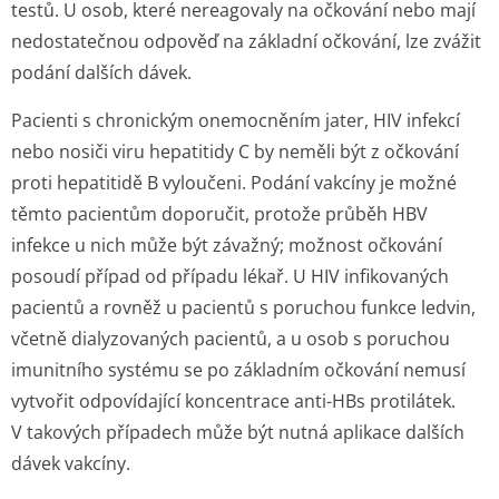
testů. U osob, které nereagovaly na očkování nebo mají
nedostatečnou odpověď na základní očkování, lze zvážit
podání dalších dávek.
Pacienti s chronickým onemocněním jater, HIV infekcí
nebo nosiči viru hepatitidy C by neměli být z očkování
proti hepatitidě B vyloučeni. Podání vakcíny je možné
těmto pacientům doporučit, protože průběh HBV
infekce u nich může být závažný; možnost očkování
posoudí případ od případu lékař. U HIV infikovaných
pacientů a rovněž u pacientů s poruchou funkce ledvin,
včetně dialyzovaných pacientů, a u osob s poruchou
imunitního systému se po základním očkování nemusí
vytvořit odpovídající koncentrace anti-HBs protilátek.
V takových případech může být nutná aplikace dalších
dávek vakcíny.