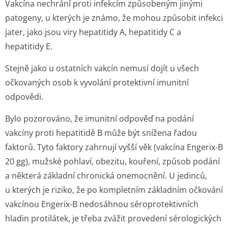
Vakcína nechrání proti infekcím způsobeným jinými
patogeny, u kterých je známo, že mohou způsobit infekci
jater, jako jsou viry hepatitidy A, hepatitidy C a
hepatitidy E.
Stejně jako u ostatních vakcín nemusí dojít u všech
očkovaných osob k vyvolání protektivní imunitní
odpovědi.
Bylo pozorováno, že imunitní odpověď na podání
vakcíny proti hepatitidě B může být snížena řadou
faktorů. Tyto faktory zahrnují vyšší věk (vakcína Engerix-B
20 gg), mužské pohlaví, obezitu, kouření, způsob podání
a některá základní chronická onemocnění. U jedinců,
u kterých je riziko, že po kompletním základním očkování
vakcínou Engerix-B nedosáhnou séroprotektivních
hladin protilátek, je třeba zvážit provedení sérologických