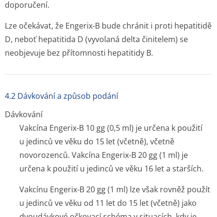
doporučení.
Lze očekávat, že Engerix-B bude chránit i proti hepatitidě
D, neboť hepatitida D (vyvolaná delta činitelem) se
neobjevuje bez přítomnosti hepatitidy B.
4.2 Dávkování a způsob podání
Dávkování
Vakcína Engerix-B 10 gg (0,5 ml) je určena k použití
u jedinců ve věku do 15 let (včetně), včetně
novorozenců. Vakcína Engerix-B 20 gg (1 ml) je
určena k použití u jedinců ve věku 16 let a starších.
Vakcínu Engerix-B 20 gg (1 ml) lze však rovněž použít
u jedinců ve věku od 11 let do 15 let (včetně) jako
dvoudávkové očkovací schéma v situacích, kdy je