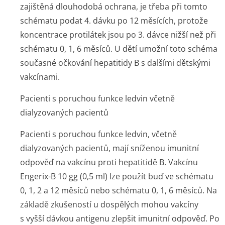
zajištěná dlouhodobá ochrana, je třeba při tomto
schématu podat 4. dávku po 12 měsících, protože
koncentrace protilátek jsou po 3. dávce nižší než při
schématu 0, 1, 6 měsíců. U dětí umožní toto schéma
současné očkování hepatitidy B s dalšími dětskými
vakcínami.
Pacienti s poruchou funkce ledvin včetně
dialyzovaných pacientů
Pacienti s poruchou funkce ledvin, včetně
dialyzovaných pacientů, mají sníženou imunitní
odpověď na vakcínu proti hepatitidě B. Vakcínu
Engerix-B 10 gg (0,5 ml) lze použít buď ve schématu
0, 1, 2 a 12 měsíců nebo schématu 0, 1, 6 měsíců. Na
základě zkušeností u dospělých mohou vakcíny
s vyšší dávkou antigenu zlepšit imunitní odpověď. Po