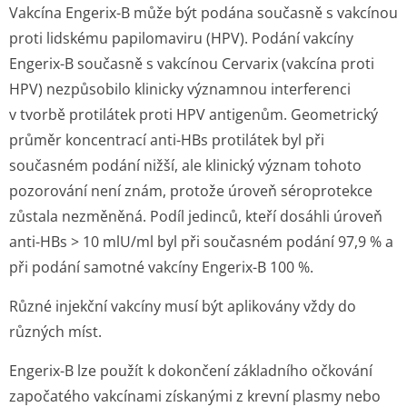
Vakcína Engerix-B může být podána současně s vakcínou
proti lidskému papilomaviru (HPV). Podání vakcíny
Engerix-B současně s vakcínou Cervarix (vakcína proti
HPV) nezpůsobilo klinicky významnou interferenci
v tvorbě protilátek proti HPV antigenům. Geometrický
průměr koncentrací anti-HBs protilátek byl při
současném podání nižší, ale klinický význam tohoto
pozorování není znám, protože úroveň séroprotekce
zůstala nezměněná. Podíl jedinců, kteří dosáhli úroveň
anti-HBs > 10 mlU/ml byl při současném podání 97,9 % a
při podání samotné vakcíny Engerix-B 100 %.
Různé injekční vakcíny musí být aplikovány vždy do
různých míst.
Engerix-B lze použít k dokončení základního očkování
započatého vakcínami získanými z krevní plasmy nebo