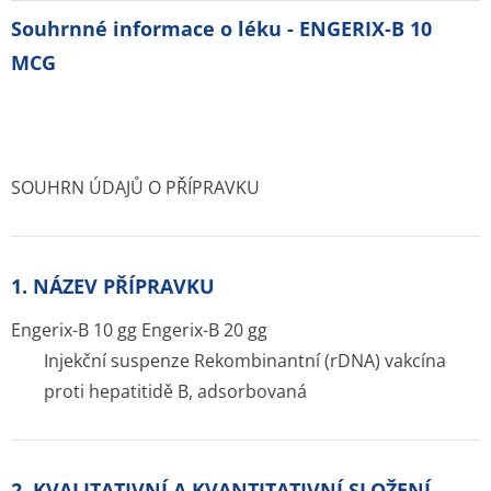
Souhrnné informace o léku - ENGERIX-B 10
MCG
SOUHRN ÚDAJŮ O PŘÍPRAVKU
1. NÁZEV PŘÍPRAVKU
Engerix-B 10 gg Engerix-B 20 gg
Injekční suspenze Rekombinantní (rDNA) vakcína
proti hepatitidě B, adsorbovaná
2. KVALITATIVNÍ A KVANTITATIVNÍ SLOŽENÍ