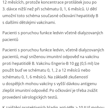
12 měsících, protože koncentrace protilátek jsou po
3. dávce nižší než při schématu 0, 1, 6 měsíců. U dětí
umožní toto schéma současné očkování hepatitidy B
s dalšími dětskými vakcínami.
Pacienti s poruchou funkce ledvin včetně dialyzovaných
pacientů
Pacienti s poruchou funkce ledvin, včetně dialyzovaných
pacientů, mají sníženou imunitní odpověď na vakcínu
proti hepatitidě B. Vakcínu Engerix-B 10 gg (0,5 ml) lze
použít buď ve schématu 0, 1, 2 a 12 měsíců nebo
schématu 0, 1, 6 měsíců. Na základě zkušeností
u dospělých mohou vakcíny s vyšší dávkou antigenu
zlepšit imunitní odpověď. Po očkování je třeba zvážit
provedení sérologických tes­tů.
K zajištění protektivních hladin anti-HBs > 10 IU/l mohou