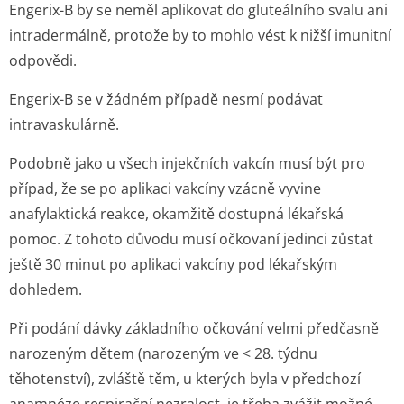
Engerix-B by se neměl aplikovat do gluteálního svalu ani
intradermálně, protože by to mohlo vést k nižší imunitní
odpovědi.
Engerix-B se v žádném případě nesmí podávat
intravaskulárně.
Podobně jako u všech injekčních vakcín musí být pro
případ, že se po aplikaci vakcíny vzácně vyvine
anafylaktická reakce, okamžitě dostupná lékařská
pomoc. Z tohoto důvodu musí očkovaní jedinci zůstat
ještě 30 minut po aplikaci vakcíny pod lékařským
dohledem.
Při podání dávky základního očkování velmi předčasně
narozeným dětem (narozeným ve < 28. týdnu
těhotenství), zvláště těm, u kterých byla v předchozí