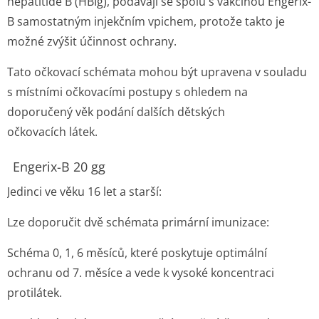
hepatitidě B (HBIg), podávají se spolu s vakcínou Engerix-
B samostatným injekčním vpichem, protože takto je
možné zvýšit účinnost ochrany.
Tato očkovací schémata mohou být upravena v souladu
s místními očkovacími postupy s ohledem na
doporučený věk podání dalších dětských
očkovacích látek.
Engerix-B 20 gg
Jedinci ve věku 16 let a starší:
Lze doporučit dvě schémata primární imunizace:
Schéma 0, 1, 6 měsíců, které poskytuje optimální
ochranu od 7. měsíce a vede k vysoké koncentraci
protilátek.