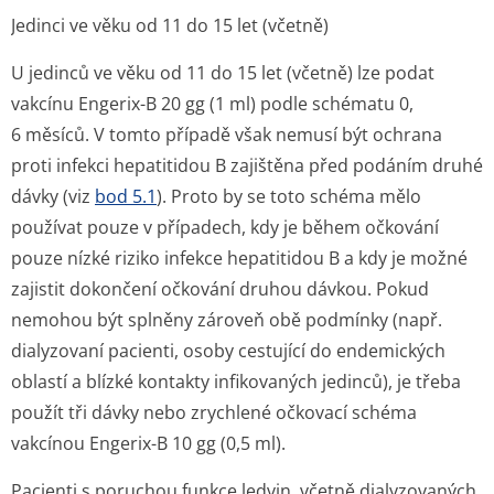
Jedinci ve věku od 11 do 15 let (včetně)
U jedinců ve věku od 11 do 15 let (včetně) lze podat
vakcínu Engerix-B 20 gg (1 ml) podle schématu 0,
6 měsíců. V tomto případě však nemusí být ochrana
proti infekci hepatitidou B zajištěna před podáním druhé
dávky (viz
bod 5.1
). Proto by se toto schéma mělo
používat pouze v případech, kdy je během očkování
pouze nízké riziko infekce hepatitidou B a kdy je možné
zajistit dokončení očkování druhou dávkou. Pokud
nemohou být splněny zároveň obě podmínky (např.
dialyzovaní pacienti, osoby cestující do endemických
oblastí a blízké kontakty infikovaných jedinců), je třeba
použít tři dávky nebo zrychlené očkovací schéma
vakcínou Engerix-B 10 gg (0,5 ml).
Pacienti s poruchou funkce ledvin, včetně dialyzovaných