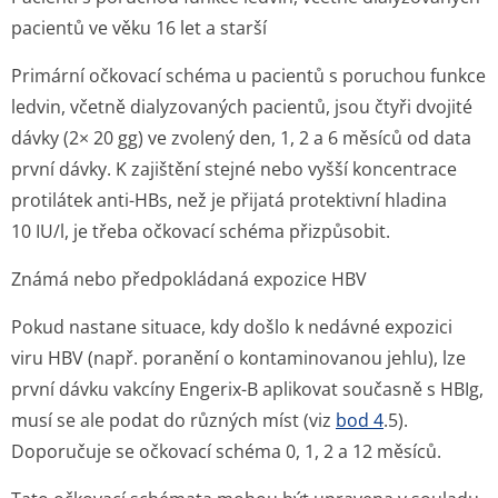
pacientů ve věku 16 let a starší
Primární očkovací schéma u pacientů s poruchou funkce
ledvin, včetně dialyzovaných pacientů, jsou čtyři dvojité
dávky (2× 20 gg) ve zvolený den, 1, 2 a 6 měsíců od data
první dávky. K zajištění stejné nebo vyšší koncentrace
protilátek anti-HBs, než je přijatá protektivní hladina
10 IU/l, je třeba očkovací schéma přizpůsobit.
Známá nebo předpokládaná expozice HBV
Pokud nastane situace, kdy došlo k nedávné expozici
viru HBV (např. poranění o kontaminovanou jehlu), lze
první dávku vakcíny Engerix-B aplikovat současně s HBIg,
musí se ale podat do různých míst (viz
bod 4
.5).
Doporučuje se očkovací schéma 0, 1, 2 a 12 měsíců.