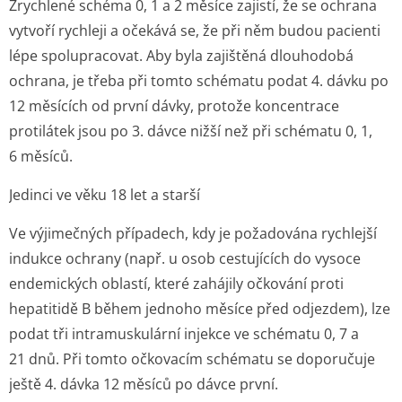
Zrychlené schéma 0, 1 a 2 měsíce zajistí, že se ochrana
vytvoří rychleji a očekává se, že při něm budou pacienti
lépe spolupracovat. Aby byla zajištěná dlouhodobá
ochrana, je třeba při tomto schématu podat 4. dávku po
12 měsících od první dávky, protože koncentrace
protilátek jsou po 3. dávce nižší než při schématu 0, 1,
6 měsíců.
Jedinci ve věku 18 let a starší
Ve výjimečných případech, kdy je požadována rychlejší
indukce ochrany (např. u osob cestujících do vysoce
endemických oblastí, které zahájily očkování proti
hepatitidě B během jednoho měsíce před odjezdem), lze
podat tři intramuskulární injekce ve schématu 0, 7 a
21 dnů. Při tomto očkovacím schématu se doporučuje
ještě 4. dávka 12 měsíců po dávce první.