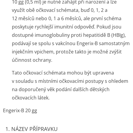
10 gg (0,5 ml) je nutné zahájit při narození a lze
využít obě očkovací schémata, buď 0, 1, 2 a
12 měsíců nebo 0, 1 a 6 měsíců, ale první schéma
poskytuje rychlejší imunitní odpověď. Pokud jsou
dostupné imunoglobuliny proti hepatitidě B (HBIg),
podávají se spolu s vakcínou Engerix-B samostatným
injekčním vpichem, protože takto je možné zvýšit
účinnost ochrany.
Tato očkovací schémata mohou být upravena
v souladu s místními očkovacími postupy s ohledem
na doporučený věk podání dalších dětských
očkovacích látek.
Engerix-B 20 gg
1. NÁZEV PŘÍPRAVKU