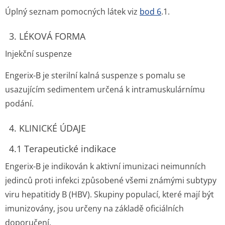
Úplný seznam pomocných látek viz
bod 6
.1.
3. LÉKOVÁ FORMA
Injekční suspenze
Engerix-B je sterilní kalná suspenze s pomalu se
usazujícím sedimentem určená k intramuskulárnímu
podání.
4. KLINICKÉ ÚDAJE
4.1 Terapeutické indikace
Engerix-B je indikován k aktivní imunizaci neimunních
jedinců proti infekci způsobené všemi známými subtypy
viru hepatitidy B (HBV). Skupiny populací, které mají být
imunizovány, jsou určeny na základě oficiálních
doporučení.