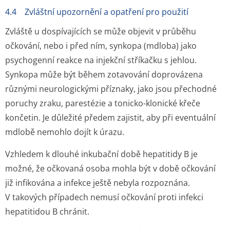
4.4 Zvláštní upozornění a opatření pro použití
Zvláště u dospívajících se může objevit v průběhu
očkování, nebo i před ním, synkopa (mdloba) jako
psychogenní reakce na injekční stříkačku s jehlou.
Synkopa může být během zotavování doprovázena
různými neurologickými příznaky, jako jsou přechodné
poruchy zraku, parestézie a tonicko-klonické křeče
končetin. Je důležité předem zajistit, aby při eventuální
mdlobě nemohlo dojít k úrazu.
Vzhledem k dlouhé inkubační době hepatitidy B je
možné, že očkovaná osoba mohla být v době očkování
již infikována a infekce ještě nebyla rozpoznána.
V takových případech nemusí očkování proti infekci
hepatitidou B chránit.