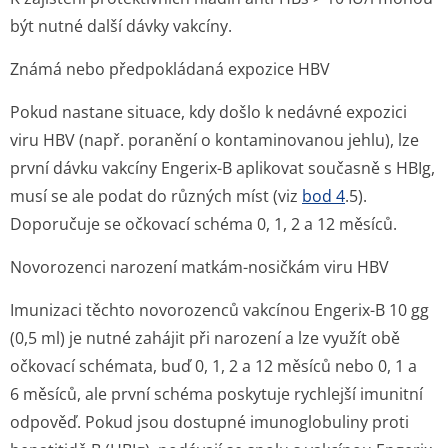
být nutné další dávky vakcíny.
Známá nebo předpokládaná expozice HBV
Pokud nastane situace, kdy došlo k nedávné expozici
viru HBV (např. poranění o kontaminovanou jehlu), lze
první dávku vakcíny Engerix-B aplikovat současně s HBIg,
musí se ale podat do různých míst (viz
bod 4
.5).
Doporučuje se očkovací schéma 0, 1, 2 a 12 měsíců.
Novorozenci narození matkám-nosičkám viru HBV
Imunizaci těchto novorozenců vakcínou Engerix-B 10 gg
(0,5 ml) je nutné zahájit při narození a lze využít obě
očkovací schémata, buď 0, 1, 2 a 12 měsíců nebo 0, 1 a
6 měsíců, ale první schéma poskytuje rychlejší imunitní
odpověď. Pokud jsou dostupné imunoglobuliny proti