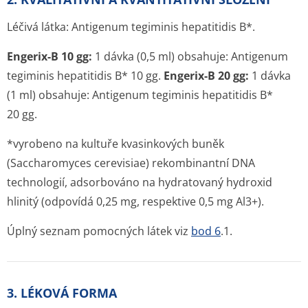
Léčivá látka: Antigenum tegiminis hepatitidis B*.
Engerix-B 10 gg:
1 dávka (0,5 ml) obsahuje: Antigenum
tegiminis hepatitidis B* 10 gg.
Engerix-B 20 gg:
1 dávka
(1 ml) obsahuje: Antigenum tegiminis hepatitidis B*
20 gg.
*vyrobeno na kultuře kvasinkových buněk
(Saccharomyces cerevisiae) rekombinantní DNA
technologií, adsorbováno na hydratovaný hydroxid
hlinitý (odpovídá 0,25 mg, respektive 0,5 mg Al
3+
).
Úplný seznam pomocných látek viz
bod 6
.1.
3. LÉKOVÁ FORMA