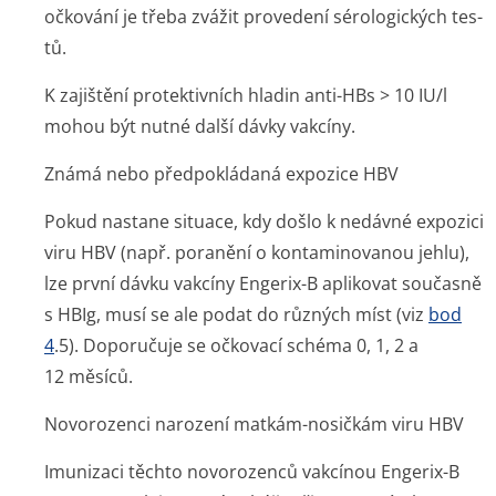
očkování je třeba zvážit provedení sérologických tes­
tů.
K zajištění protektivních hladin anti-HBs > 10 IU/l
mohou být nutné další dávky vakcíny.
Známá nebo předpokládaná expozice HBV
Pokud nastane situace, kdy došlo k nedávné expozici
viru HBV (např. poranění o kontaminovanou jehlu),
lze první dávku vakcíny Engerix-B aplikovat současně
s HBIg, musí se ale podat do různých míst (viz
bod
4
.5). Doporučuje se očkovací schéma 0, 1, 2 a
12 měsíců.
Novorozenci narození matkám-nosičkám viru HBV
Imunizaci těchto novorozenců vakcínou Engerix-B