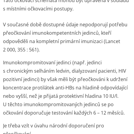
Tato očkovací schémata mohou být upravena v souladu
s místními očkovacími postupy.
V současné době dostupné údaje nepodporují potřebu
přeočkování imunokompetentních jedinců, kteří
odpověděli na kompletní primární imunizaci (Lancet
2 000, 355 : 561).
Imunokompromitovaní jedinci (např. jedinci
s chronickým selháním ledvin, dialyzovaní pacienti, HIV
pozitivní jedinci) by však měli být přeočkováni k udržení
koncentrace protilátek anti-HBs na hladině odpovídající
nebo vyšší, než je přijatá protektivní hladina 10 IU/l.
U těchto imunokompromi­tovaných jedinců se po
očkování doporučuje testování každých 6 – 12 měsíců.
Je třeba vzít v úvahu národní doporučení pro