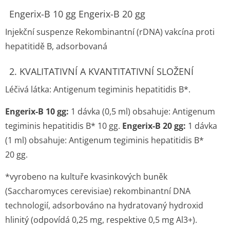
Engerix-B 10 gg Engerix-B 20 gg
Injekční suspenze Rekombinantní (rDNA) vakcína proti
hepatitidě B, adsorbovaná
2. KVALITATIVNÍ A KVANTITATIVNÍ SLOŽENÍ
Léčivá látka: Antigenum tegiminis hepatitidis B*.
Engerix-B 10 gg:
1 dávka (0,5 ml) obsahuje: Antigenum
tegiminis hepatitidis B* 10 gg.
Engerix-B 20 gg:
1 dávka
(1 ml) obsahuje: Antigenum tegiminis hepatitidis B*
20 gg.
*vyrobeno na kultuře kvasinkových buněk
(Saccharomyces cerevisiae) rekombinantní DNA
technologií, adsorbováno na hydratovaný hydroxid
hlinitý (odpovídá 0,25 mg, respektive 0,5 mg Al
3+
).