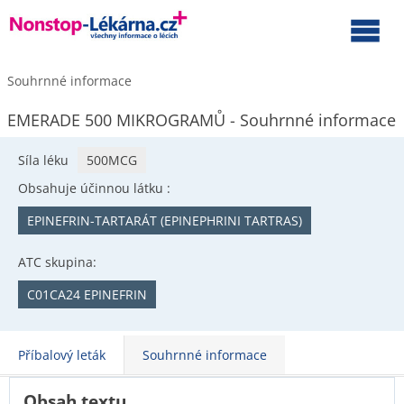
Souhrnné informace
EMERADE 500 MIKROGRAMŮ - Souhrnné informace
Síla léku
500MCG
Obsahuje účinnou látku :
EPINEFRIN-TARTARÁT (EPINEPHRINI TARTRAS)
ATC skupina:
C01CA24 EPINEFRIN
Příbalový leták
Souhrnné informace
Obsah textu