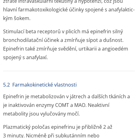
ztrátě intravaskulární tekutiny a hypotenzi, což jsou
hlavní farmakotoxiko­logické účinky spojené s anafylaktic­
kým šokem.
Stimulací beta receptorů v plicích má epinefrin silný
bronchodilatační účinek a zmírňuje sípot a dušnost.
Epinefrin také zmírňuje svědění, urtikarii a angioedém
spojený s anafylaxí.
5.2 Farmakokinetické vlastnosti
Epinefrin je metabolizován v játrech a dalších tkáních a
je inaktivován enzymy COMT a MAO. Neaktivní
metabolity jsou vylučovány močí.
Plazmatický poločas epinefrinu je přibližně 2 až
3 minuty. Nicméně při subkutánním nebo