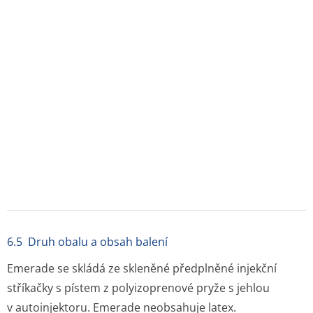
dá otevřít pouze na straně konce jehly, z opačné strany
nelze otevřít.