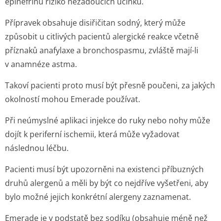
epinefrinu riziko nežádoucích účinků.
Přípravek obsahuje disiřičitan sodný, který může
způsobit u citlivých pacientů alergické reakce včetně
příznaků anafylaxe a bronchospasmu, zvláště mají-li
v anamnéze astma.
Takoví pacienti proto musí být přesně poučeni, za jakých
okolností mohou Emerade používat.
Při neúmyslné aplikaci injekce do ruky nebo nohy může
dojít k periferní ischemii, která může vyžadovat
následnou léčbu.
Pacienti musí být upozorněni na existenci příbuzných
druhů alergenů a měli by být co nejdříve vyšetřeni, aby
bylo možné jejich konkrétní alergeny zaznamenat.
Emerade je v podstatě bez sodíku (obsahuje méně než