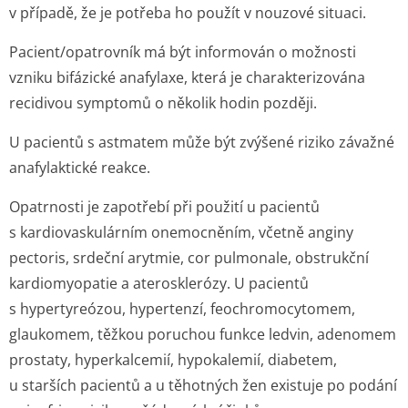
v případě, že je potřeba ho použít v nouzové situaci.
Pacient/opatrovník má být informován o možnosti
vzniku bifázické anafylaxe, která je charakterizována
recidivou symptomů o několik hodin později.
U pacientů s astmatem může být zvýšené riziko závažné
anafylaktické reakce.
Opatrnosti je zapotřebí při použití u pacientů
s kardiovaskulárním onemocněním, včetně anginy
pectoris, srdeční arytmie,
cor pulmonale
, obstrukční
kardiomyopatie a aterosklerózy. U pacientů
s hypertyreózou, hypertenzí, feochromocytomem,
glaukomem, těžkou poruchou funkce ledvin, adenomem
prostaty, hyperkalcemií, hypokalemií, diabetem,
u starších pacientů a u těhotných žen existuje po podání