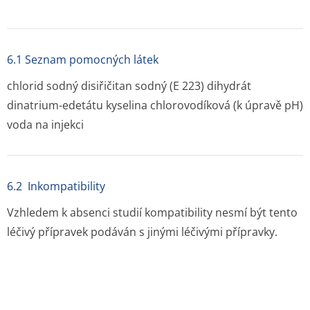
6.1 Seznam pomocných látek
chlorid sodný disiřičitan sodný (E 223) dihydrát
dinatrium-edetátu kyselina chlorovodíková (k úpravě pH)
voda na injekci
6.2 Inkompatibility
Vzhledem k absenci studií kompatibility nesmí být tento
léčivý přípravek podáván s jinými léčivými přípravky.
6.3 Doba použitelnosti