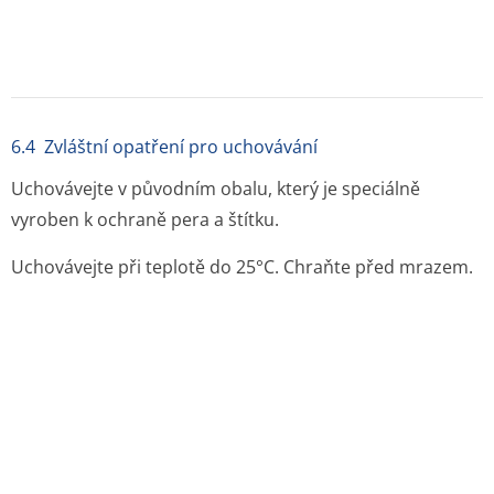
používá.
Pouze k jednorázovému použití.
Doba použitelnosti je uvedena na obalu, nepoužívejte
Emerade po uplynutí doby použitelnosti. Zlikvidujte a
vyměňte autoinjektor po uplynutí doby použitelnosti.
pravidelně kontrolujte roztok přes kontrolní okénko
zvednutím štítku, abyste se přesvědčili, že je čirý a
bezbarvý. Pokud je roztok zabarvený nebo obsahuje
částice, zlikvidujte a vyměňte Emerade. Emerade
použijte vždy, pokud hrozí riziko anafylaxe.
Emerade je navrženo pro snadné používání jako první
pomoc. Emerade se aplikuje pouze do vnější strany
stehna. K uvolnění dávky dochází okamžitě po zatlačení
pera do kůže. Je možné jej použít přes oděv. Emerade se