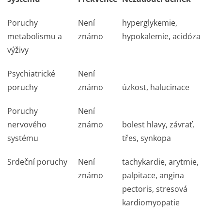
Poruchy
Není
hyperglykemie,
metabolismu a
známo
hypokalemie, acidóza
výživy
Psychiatrické
Není
poruchy
známo
úzkost, halucinace
Poruchy
Není
nervového
známo
bolest hlavy, závrať,
systému
třes, synkopa
Srdeční poruchy
Není
tachykardie, arytmie,
známo
palpitace, angina
pectoris, stresová
kardiomyopatie