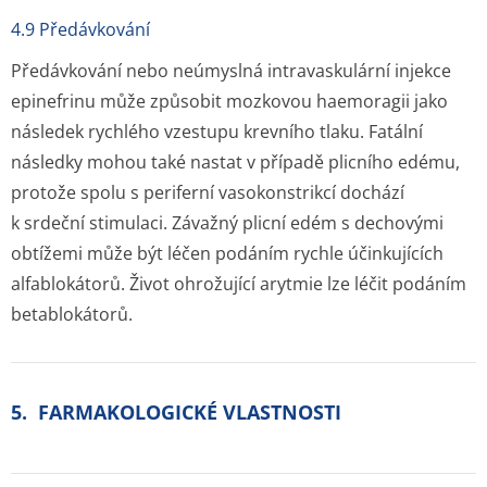
4.9 Předávkování
Předávkování nebo neúmyslná intravaskulární injekce
epinefrinu může způsobit mozkovou haemoragii jako
následek rychlého vzestupu krevního tlaku. Fatální
následky mohou také nastat v případě plicního edému,
protože spolu s periferní vasokonstrikcí dochází
k srdeční stimulaci. Závažný plicní edém s dechovými
obtížemi může být léčen podáním rychle účinkujících
alfablokátorů. Život ohrožující arytmie lze léčit podáním
betablokátorů.
5. FARMAKOLOGICKÉ VLASTNOSTI