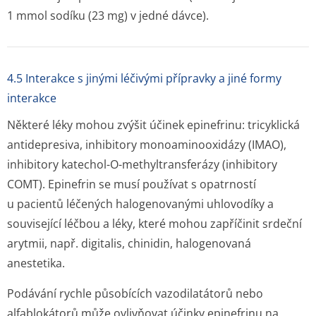
1 mmol sodíku (23 mg) v jedné dávce).
4.5 Interakce s jinými léčivými přípravky a jiné formy
interakce
Některé léky mohou zvýšit účinek epinefrinu: tricyklická
antidepresiva, inhibitory monoaminooxidázy (IMAO),
inhibitory katechol-O-methyltransferázy (inhibitory
COMT). Epinefrin se musí používat s opatrností
u pacientů léčených halogenovanými uhlovodíky a
související léčbou a léky, které mohou zapříčinit srdeční
arytmii, např. digitalis, chinidin, halogenovaná
anestetika.
Podávání rychle působících vazodilatátorů nebo
alfablokátorů může ovlivňovat účinky epinefrinu na