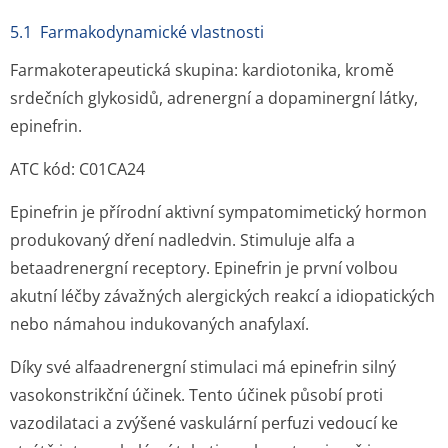
5.1 Farmakodynamické vlastnosti
Farmakoterapeutická skupina: kardiotonika, kromě
srdečních glykosidů, adrenergní a dopaminergní látky,
epinefrin.
ATC kód: C01CA24
Epinefrin je přírodní aktivní sympatomimetický hormon
produkovaný dření nadledvin. Stimuluje alfa a
betaadrenergní receptory. Epinefrin je první volbou
akutní léčby závažných alergických reakcí a idiopatických
nebo námahou indukovaných anafylaxí.
Díky své alfaadrenergní stimulaci má epinefrin silný
vasokonstrikční účinek. Tento účinek působí proti
vazodilataci a zvýšené vaskulární perfuzi vedoucí ke