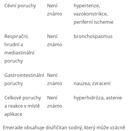
Cévní poruchy
Není
hypertenze,
známo
vazokonstrikce,
periferní ischemie
Respirační,
Není
bronchospasmus
hrudní a
známo
mediastinální
poruchy
Gastrointestinální
Není
poruchy
známo
nauzea, zvracení
Celkové poruchy
Není
hyperhidróza, astenie
a reakce v místě
známo
aplikace
Emerade obsahuje disiřičitan sodný, který může vzácně