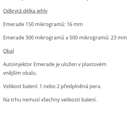
Způsob podání
Pokyny pro používání musí být dodržovány přesně,
aby se zabránilo náhodné injekci. Doporučuje se,
aby také Vaši rodinní příslušníci, pečovatelé nebo
učitelé byli poučeni jak správně používat Emerade.
Emerade se aplikuje pouze do vnější strany stehna.
K uvolnění dávky dochází okamžitě při zatlačení pera
do kůže stehna. Je možné jej použít přes oděv.
1. Odstraňte kryt j ehly.