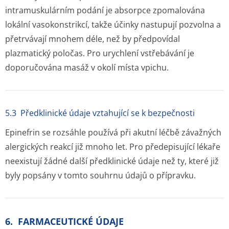
intramuskulárním podání je absorpce zpomalována
lokální vasokonstrikcí, takže účinky nastupují pozvolna a
přetrvávají mnohem déle, než by předpovídal
plazmatický poločas. Pro urychlení vstřebávání je
doporučována masáž v okolí místa vpichu.
5.3 Předklinické údaje vztahující se k bezpečnosti
Epinefrin se rozsáhle používá při akutní léčbě závažných
alergických reakcí již mnoho let. Pro předepisující lékaře
neexistují žádné další předklinické údaje než ty, které již
byly popsány v tomto souhrnu údajů o přípravku.
6. FARMACEUTICKÉ ÚDAJE