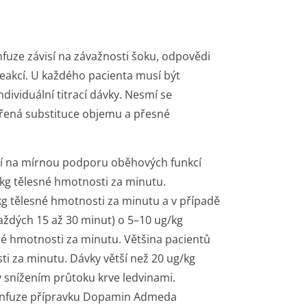
nfuze závisí na závažnosti šoku, odpovědi
eakcí. U každého pacienta musí být
iduální titrací dávky. Nesmí se
ěřená substituce objemu a přesné
ají na mírnou podporu oběhových funkcí
kg tělesné hmotnosti za minutu.
kg tělesné hmotnosti za minutu a v případě
ždých 15 až 30 minut) o 5–10 ug/kg
né hmotnosti za minutu. Většina pacientů
ti za minutu. Dávky větší než 20 ug/kg
snížením průtoku krve ledvinami.
 infuze přípravku Dopamin Admeda