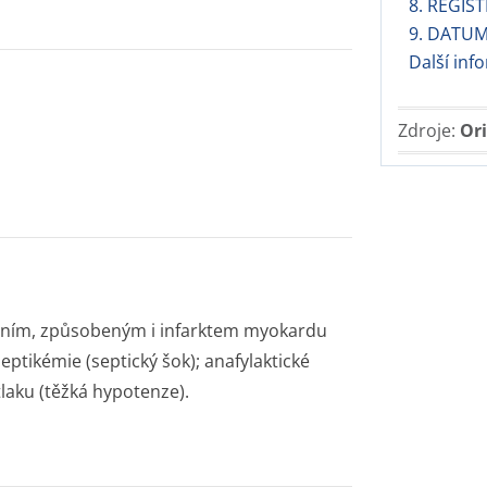
8. REGIS
9. DATUM
Další in
Zdroje:
Ori
háním, způsobeným i infarktem myokardu
ptikémie (septický šok); anafylaktické
tlaku (těžká hypotenze).