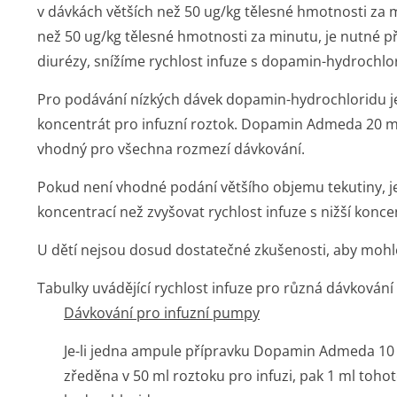
v dávkách větších než 50 ug/kg tělesné hmotnosti za 
než 50 ug/kg tělesné hmotnosti za minutu, je nutné př
diurézy, snížíme rychlost infuze s dopamin-hydrochlo
Pro podávání nízkých dávek dopamin-hydrochloridu
koncentrát pro infuzní roztok. Dopamin Admeda 20 mg
vhodný pro všechna rozmezí dávkování.
Pokud není vhodné podání většího objemu tekutiny, 
koncentrací než zvyšovat rychlost infuze s nižší koncen
U dětí nejsou dosud dostatečné zkušenosti, aby mohl
Tabulky uvádějící rychlost infuze pro různá dávkování
Dávkování pro infuzní pumpy
Je-li jedna ampule přípravku
Dopamin Admeda 10 m
zředěna v 50 ml roztoku pro infuzi, pak 1 ml toh