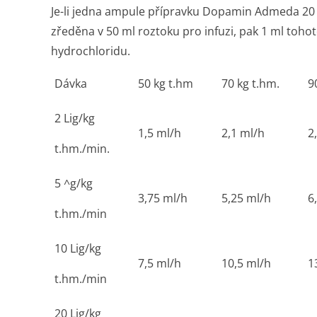
Je-li jedna ampule přípravku
Dopamin Admeda 20 m
zředěna v 50 ml roztoku pro infuzi, pak 1 ml toh
hydrochloridu.
Dávka
50 kg t.hm
70 kg t.hm.
9
2 Lig/kg
1,5 ml/h
2,1 ml/h
2
t.hm./min.
5 ^g/kg
3,75 ml/h
5,25 ml/h
6
t.hm./min
10 Lig/kg
7,5 ml/h
10,5 ml/h
1
t.hm./min
20 Lig/kg