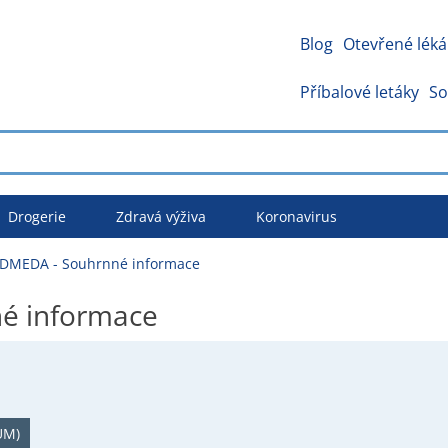
Blog
Otevřené léká
Příbalové letáky
So
Drogerie
Zdravá výživa
Koronavirus
MEDA - Souhrnné informace
é informace
UM)