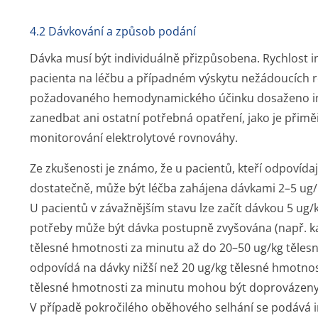
4.2 Dávkování a způsob podání
Dávka musí být individuálně přizpůsobena. Rychlost i
pacienta na léčbu a případném výskytu nežádoucích r
požadovaného hemodynamického účinku dosaženo indiv
zanedbat ani ostatní potřebná opatření, jako je přim
monitorování elektrolytové rovnováhy.
Ze zkušenosti je známo, že u pacientů, kteří odpovíd
dostatečně, může být léčba zahájena dávkami 2–5 ug/
U pacientů v závažnějším stavu lze začít dávkou 5 ug/
potřeby může být dávka postupně zvyšována (např. ka
tělesné hmotnosti za minutu až do 20–50 ug/kg těles
odpovídá na dávky nižší než 20 ug/kg tělesné hmotnos
tělesné hmotnosti za minutu mohou být doprovázeny 
V případě pokročilého oběhového selhání se podává