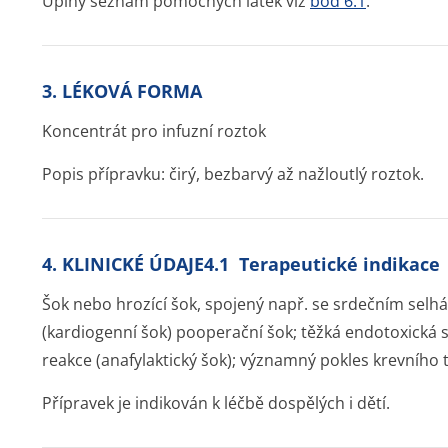
Úplný seznam pomocných látek viz
bod 6.1
.
3. LÉKOVÁ FORMA
Koncentrát pro infuzní roztok
Popis přípravku: čirý, bezbarvý až nažloutlý roztok.
4. KLINICKÉ ÚDAJE4.1 Terapeutické indikace
Šok nebo hrozící šok, spojený např. se srdečním sel
(kardiogenní šok) pooperační šok; těžká endotoxická se
reakce (anafylaktický šok); významný pokles krevního 
Přípravek je indikován k léčbě dospělých i dětí.