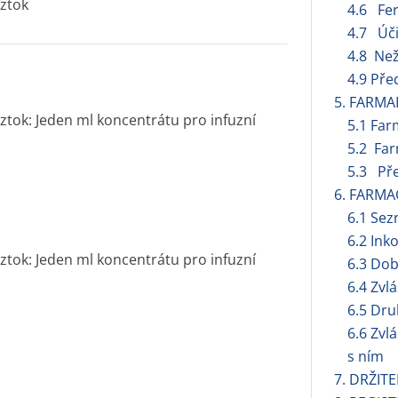
ztok
4.6 Fert
4.7 Úči
4.8 Než
4.9 Pře
5. FARMA
tok: Jeden ml koncentrátu pro infuzní
5.1 Far
5.2 Far
5.3 Pře
6. FARMA
6.1 Se
6.2 Ink
tok: Jeden ml koncentrátu pro infuzní
6.3 Dob
6.4 Zvl
6.5 Dru
6.6 Zvl
s ním
7. DRŽIT