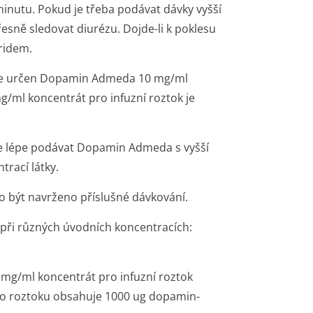
minutu. Pokud je třeba podávat dávky vyšší
esně sledovat diurézu. Dojde-li k poklesu
ridem.
 je určen Dopamin Admeda 10 mg/ml
/ml koncentrát pro infuzní roztok je
je lépe podávat Dopamin Admeda s vyšší
trací látky.
o být navrženo příslušné dávkování.
 při různých úvodních koncentracích:
g/ml koncentrát pro infuzní roztok
oto roztoku obsahuje 1000 ug dopamin-