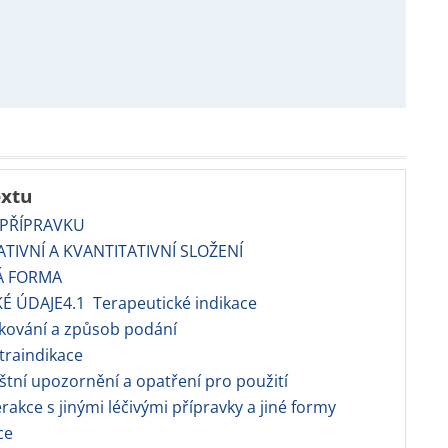
extu
 PŘÍPRAVKU
TATIVNÍ A KVANTITATIVNÍ SLOŽENÍ
Á FORMA
KÉ ÚDAJE4.1 Terapeutické indikace
kování a způsob podání
traindikace
áštní upozornění a opatření pro použití
erakce s jinými léčivými přípravky a jiné formy
ce