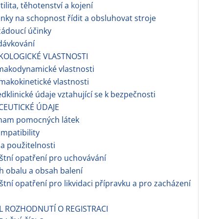
ilita, těhotenství a kojení
nky na schopnost řídit a obsluhovat stroje
ádoucí účinky
dávkování
KOLOGICKÉ VLASTNOSTI
makodynamické vlastnosti
makokinetické vlastnosti
dklinické údaje vztahující se k bezpečnosti
CEUTICKÉ ÚDAJE
znam pomocných látek
ompatibility
a použitelnosti
áštní opatření pro uchovávání
h obalu a obsah balení
áštní opatření pro likvidaci přípravku a pro zacházení
EL ROZHODNUTÍ O REGISTRACI