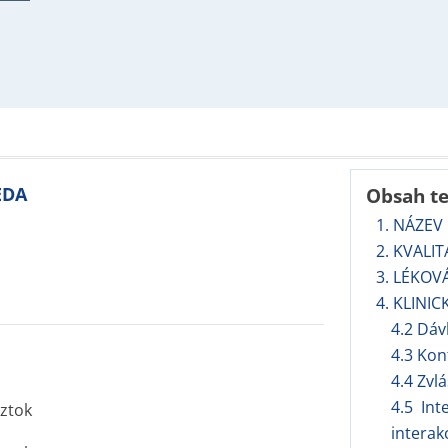
EDA
Obsah t
1. NÁZEV
2. KVALI
3. LÉKOV
4. KLINIC
4.2 Dáv
4.3 Kon
4.4 Zvl
4.5 Int
ztok
interak