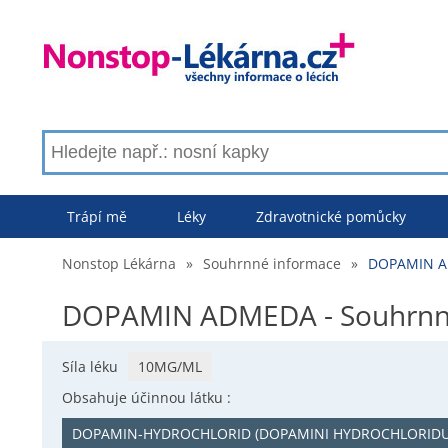
Trápí mě
Léky
Zdravotnické pomůcky
Nonstop Lékárna
»
Souhrnné informace
»
DOPAMIN AD
DOPAMIN ADMEDA - Souhrnn
Síla léku
10MG/ML
Obsahuje účinnou látku :
DOPAMIN-HYDROCHLORID (DOPAMINI HYDROCHLORID