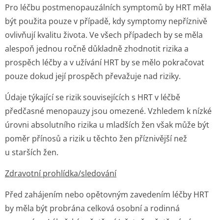
Pro léčbu postmenopauzálních symptomů by HRT měla
být použita pouze v případě, kdy symptomy nepříznivě
ovlivňují kvalitu života. Ve všech případech by se měla
alespoň jednou ročně důkladně zhodnotit rizika a
prospěch léčby a v užívání HRT by se mělo pokračovat
pouze dokud její prospěch převažuje nad riziky.
Údaje týkající se rizik souvisejících s HRT v léčbě
předčasné menopauzy jsou omezené. Vzhledem k nízké
úrovni absolutního rizika u mladších žen však může být
poměr přínosů a rizik u těchto žen příznivější než
u starších žen.
Zdravotní prohlídka/sle­dování
Před zahájením nebo opětovným zavedením léčby HRT
by měla být probrána celková osobní a rodinná