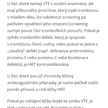
U žen, které nemají VTE v osobní anamnéze, ale
mají příbuzného první linie, který trpěl trombózou
v mladém věku, lze nabídnout screening po
pečlivém vysvětlení jeho omezení (screening
zachytí pouze část trombofilních poruch). Pokud je
zjištěn trombofilní defekt, který je spojován
s trombózou členů rodiny, nebo pokud se jedná o
„závažný“ defekt (např. deficience antitrombinu,
proteinu S nebo proteinu C nebo kombinace
defektů), je HRT kontraindikována.
U žen, které jsou již chronicky léčeny
antikoagulačními přípravky, je nutno pečlivě zvážit
poměr přínosů a rizik léčby HRT.
Pokud po zahájení léčby dojde ke vzniku VTE, je
třeba přípravek vysadit. Pacientky je třeba