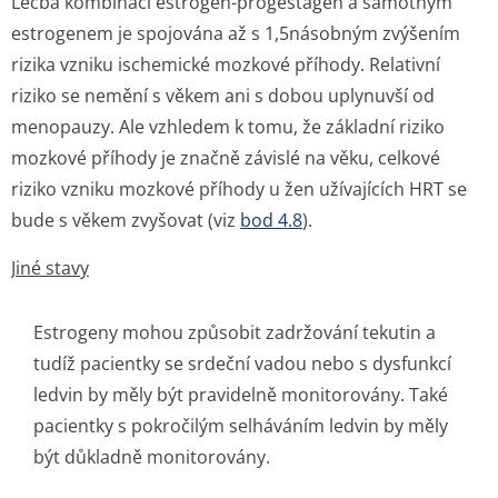
Léčba kombinací estrogen-progestagen a samotným
estrogenem je spojována až s 1,5násobným zvýšením
rizika vzniku ischemické mozkové příhody. Relativní
riziko se nemění s věkem ani s dobou uplynuvší od
menopauzy. Ale vzhledem k tomu, že základní riziko
mozkové příhody je značně závislé na věku, celkové
riziko vzniku mozkové příhody u žen užívajících HRT se
bude s věkem zvyšovat (viz
bod 4.8
).
Jiné stavy
Estrogeny mohou způsobit zadržování tekutin a
tudíž pacientky se srdeční vadou nebo s dysfunkcí
ledvin by měly být pravidelně monitorovány. Také
pacientky s pokročilým selháváním ledvin by měly
být důkladně monitorovány.