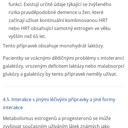
funkcí. Existují určité údaje týkající se zvýšeného
rizika pravděpodobné demence u žen, které
začínají užívat kontinuální kombinovanou HRT
nebo HRT obsahující samotný estrogen ve věku
vyšším než 65 let.
Tento přípravek obsahuje monohydrát laktózy.
Pacientky se vzácnými dědičnými problémy s intolerancí
galaktózy, vrozeným deficitem laktázy nebo malabsorpcí
glukózy a galaktózy by tento přípravek neměly užívat.
4.5. Interakce s jinými léčivými přípravky a jiné formy
interakce
Metabolismus estrogenů a progesteronů se může
zvyšovat současným užíváním látek známých jako