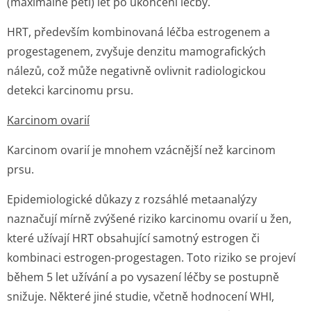
(maximálně pěti) let po ukončení léčby.
HRT, především kombinovaná léčba estrogenem a
progestagenem, zvyšuje denzitu mamografických
nálezů, což může negativně ovlivnit radiologickou
detekci karcinomu prsu.
Karcinom ovarií
Karcinom ovarií je mnohem vzácnější než karcinom
prsu.
Epidemiologické důkazy z rozsáhlé metaanalýzy
naznačují mírně zvýšené riziko karcinomu ovarií u žen,
které užívají HRT obsahující samotný estrogen či
kombinaci estrogen-progestagen. Toto riziko se projeví
během 5 let užívání a po vysazení léčby se postupně
snižuje. Některé jiné studie, včetně hodnocení WHI,