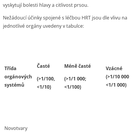
vyskytují bolesti hlavy a citlivost prsou.
Nežádoucí účinky spojené s léčbou HRT jsou dle vlivu na
jednotlivé orgány uvedeny v tabulce:
Časté
Méně časté
Třída
Vzácné
orgánových
(>1/10 000;
(>1/100,
(>1/1 000;
systémů
<1/1 000)
<1/10)
<1/100)
Novotvary