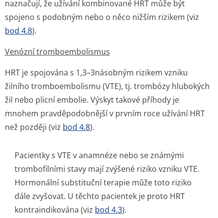
naznačují, že užívání kombinované HRT může být
spojeno s podobným nebo o něco nižším rizikem (viz
bod 4.8
).
Venózní tromboembolismus
HRT je spojována s 1,3–3násobným rizikem vzniku
žilního tromboembolismu (VTE), tj. trombózy hlubokých
žil nebo plicní embolie. Výskyt takové příhody je
mnohem pravděpodobnější v prvním roce užívání HRT
než později (viz
bod 4.8
).
Pacientky s VTE v anamnéze nebo se známými
trombofilními stavy mají zvýšené riziko vzniku VTE.
Hormonální substituční terapie může toto riziko
dále zvyšovat. U těchto pacientek je proto HRT
kontraindikována (viz
bod 4.3
).