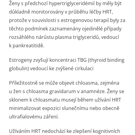
Ženy s předchozí hypertriglyce­ridémií by měly být
důkladně monitorovány v průběhu léčby HRT,
protože v souvislosti s estrogenovou terapií byly za
těchto podmínek zaznamenány ojedinělé případy
rozsáhlého nárůstu plasma triglyceridů, vedoucí
k pankreatitidě.
Estrogeny zvyšují koncentraci TBG (thyroid binding
globulin) vedoucí ke zvýšené cirkulaci
Příležitostně se může objevit chloasma, zejména
u žen s chloasma gravidarum v anamnéze. Ženy se
sklonem k chloasmatu musejí během užívání HRT
minimalizovat expozici slunečnímu nebo obecně
ultrafialovému záření.
Užíváním HRT nedochází ke zlepšení kognitivních