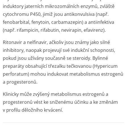
induktory jaterních mikrozomálních enzymů, zvláště
cytochromu P450, jimiž jsou antikonvulsiva (např.
fenobarbital, fenytoin, carbamazepin) a antiinfektiva
(např. rifampicin, rifabutin, nevirapin, efavirenz).
Ritonavir a nelfinavir, ačkoliv jsou známy jako silné
inhibitory, naopak projevují své indukční schopnosti,
pokud jsou užívány současně se steroidy. Bylinné
preparáty obsahující třezalku tečkovanou (Hypericum
perforatum) mohou indukovat metabolismus estrogenů
a progesteronů.
Klinicky může zvýšený metabolismus estrogenů a
progesteronů vést ke sníženému účinku a ke změnám
v profilu děložního krvácení.