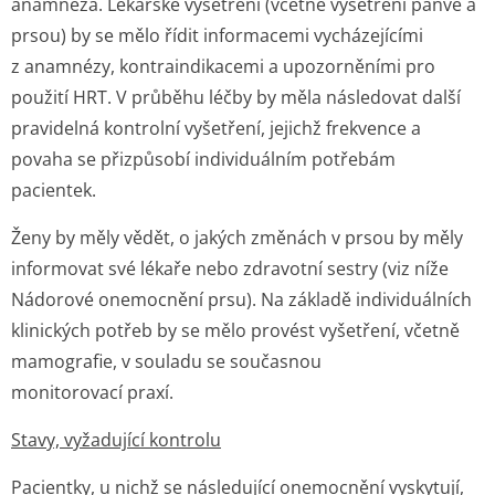
anamnéza. Lékařské vyšetření (včetně vyšetření pánve a
prsou) by se mělo řídit informacemi vycházejícími
z anamnézy, kontraindikacemi a upozorněními pro
použití HRT. V průběhu léčby by měla následovat další
pravidelná kontrolní vyšetření, jejichž frekvence a
povaha se přizpůsobí individuálním potřebám
pacientek.
Ženy by měly vědět, o jakých změnách v prsou by měly
informovat své lékaře nebo zdravotní sestry (viz níže
Nádorové onemocnění prsu). Na základě individuálních
klinických potřeb by se mělo provést vyšetření, včetně
mamografie, v souladu se současnou
monitorovací praxí.
Stavy, vyžadující kontrolu
Pacientky, u nichž se následující onemocnění vyskytují,