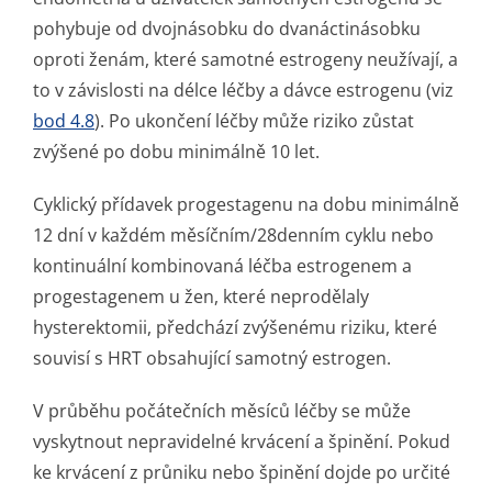
pohybuje od dvojnásobku do dvanáctinásobku
oproti ženám, které samotné estrogeny neužívají, a
to v závislosti na délce léčby a dávce estrogenu (viz
bod 4.8
). Po ukončení léčby může riziko zůstat
zvýšené po dobu minimálně 10 let.
Cyklický přídavek progestagenu na dobu minimálně
12 dní v každém měsíčním/28denním cyklu nebo
kontinuální kombinovaná léčba estrogenem a
progestagenem u žen, které neprodělaly
hysterektomii, předchází zvýšenému riziku, které
souvisí s HRT obsahující samotný estrogen.
V průběhu počátečních měsíců léčby se může
vyskytnout nepravidelné krvácení a špinění. Pokud
ke krvácení z průniku nebo špinění dojde po určité