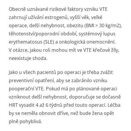
Obecně uznávané rizikové faktory vzniku VTE
zahrnují užívání estrogenů, vyšší věk, velké
operace, delší nehybnost, obezitu (BMI > 30 kg/m2),
těhotenství/po­porodní období, systémový lupus
erythematosus (SLE) a onkologická onemocnění.
V otázce, jakou roli mohou mít ve VTE křečové žíly,
neexistuje shoda.
Jako u všech pacientů po operaci je třeba zvážit
preventivní opatření, aby se zabránilo vzniku
pooperační VTE. Pokud má po plánované operaci
vzniknout delší nehybnost, doporučuje se dočasně
HRT vysadit 4 až 6 týdnů před touto operací. Léčba
by se neměla obnovit dříve, než bude žena opět
plně pohyblivá.