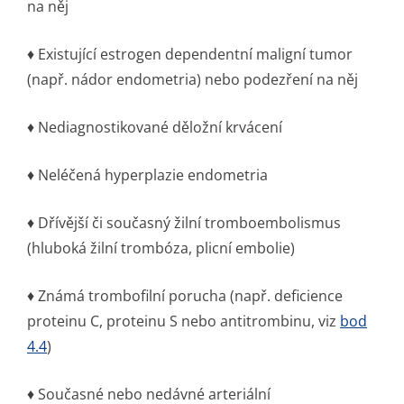
na něj
♦ Existující estrogen dependentní maligní tumor
(např. nádor endometria) nebo podezření na něj
♦ Nediagnostikované děložní krvácení
♦ Neléčená hyperplazie endometria
♦ Dřívější či současný žilní tromboembolismus
(hluboká žilní trombóza, plicní embolie)
♦ Známá trombofilní porucha (např. deficience
proteinu C, proteinu S nebo antitrombinu, viz
bod
4.4
)
♦ Současné nebo nedávné arteriální