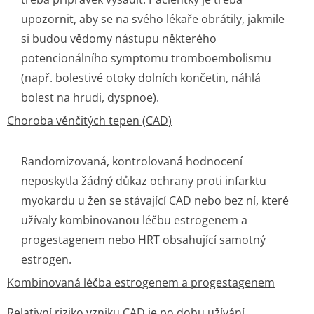
upozornit, aby se na svého lékaře obrátily, jakmile
si budou vědomy nástupu některého
potencionálního symptomu tromboembolismu
(např. bolestivé otoky dolních končetin, náhlá
bolest na hrudi, dyspnoe).
Choroba věnčitých tepen (CAD)
Randomizovaná, kontrolovaná hodnocení
neposkytla žádný důkaz ochrany proti infarktu
myokardu u žen se stávající CAD nebo bez ní, které
užívaly kombinovanou léčbu estrogenem a
progestagenem nebo HRT obsahující samotný
estrogen.
Kombinovaná léčba estrogenem a progestagenem
Relativní riziko vzniku CAD je po dobu užívání