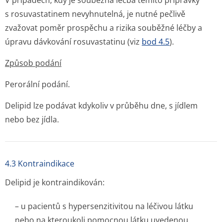
V případech, kdy je souběžná léčba těmito přípravky
s rosuvastatinem nevyhnutelná, je nutné pečlivě
zvažovat poměr prospěchu a rizika souběžné léčby a
úpravu dávkování rosuvastatinu (viz
bod 4.5
).
Způsob podání
Perorální podání.
Delipid lze podávat kdykoliv v průběhu dne, s jídlem
nebo bez jídla.
4.3 Kontraindikace
Delipid je kontraindikován:
– u pacientů s hypersenzitivitou na léčivou látku
nebo na kteroukoli pomocnou látku uvedenou