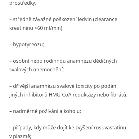
prostředky.
– středně závažné poškození ledvin (clearance
kreatininu <60 ml/min);
– hypotyreózu;
– osobní nebo rodinnou anamnézu dědičných
svalových onemocnění;
– dřívější anamnézu svalové toxicity po podání
jiných inhibitorů HMG-CoA reduktázy nebo fibrátů;
– nadměrné požívání alkoholu;
– případy, kdy může dojít ke zvýšení rosuvastatinu
v plazmě;