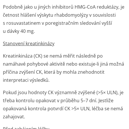
Podobně jako u jiných inhibitorů HMG-CoA reduktázy, je
četnost hlášení výskytu rhabdomyolýzy v souvislosti
s rosuvastatinem v poregistračním sledování vyšší
u dávky 40 mg.
Stanovení kreatinkinázy
Kreatinkináza (CK) se nemá měřit následně po
namáhavé pohybové aktivitě nebo existuje-li jiná možná
příčina zvýšení CK, která by mohla znehodnotit
interpretaci výsledků.
Pokud jsou hodnoty CK významně zvýšené (>5× ULN), je
třeba kontrolu opakovat v průběhu 5–7 dní. Jestliže
opakovaná kontrola potvrdí CK >5× ULN, léčba se nemá
zahajovat.