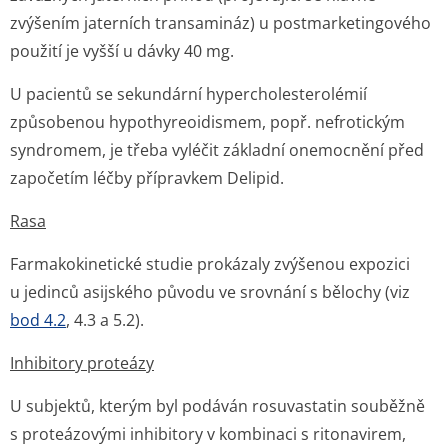
zvýšením jaterních transamináz) u postmarketin­gového
použití je vyšší u dávky 40 mg.
U pacientů se sekundární hypercholeste­rolémií
způsobenou hypothyreoidismem, popř. nefrotickým
syndromem, je třeba vyléčit základní onemocnění před
započetím léčby přípravkem Delipid.
Rasa
Farmakokinetické studie prokázaly zvýšenou expozici
u jedinců asijského původu ve srovnání s bělochy (viz
bod 4.2
, 4.3 a 5.2).
Inhibitory proteázy
U subjektů, kterým byl podáván rosuvastatin souběžně
s proteázovými inhibitory v kombinaci s ritonavirem,