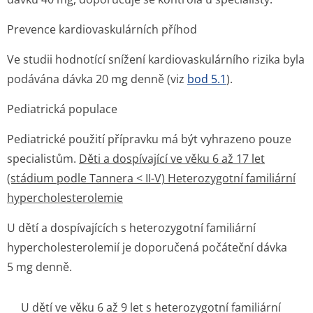
Prevence kardiovaskulárních příhod
Ve studii hodnotící snížení kardiovaskulárního rizika byla
podávána dávka 20 mg denně (viz
bod 5.1
).
Pediatrická populace
Pediatrické použití přípravku má být vyhrazeno pouze
specialistům.
Děti a dospívající ve věku 6 až 17 let
(stádium podle Tannera < II-V) Heterozygotní familiární
hypercholeste­rolemie
U dětí a dospívajících s heterozygotní familiární
hypercholeste­rolemií je doporučená počáteční dávka
5 mg denně.
U dětí ve věku 6 až 9 let s heterozygotní familiární