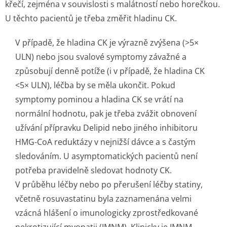
křečí, zejména v souvislosti s malátností nebo horečkou.
U těchto pacientů je třeba změřit hladinu CK.
V případě, že hladina CK je výrazně zvýšena (>5×
ULN) nebo jsou svalové symptomy závažné a
způsobují denně potíže (i v případě, že hladina CK
<5× ULN), léčba by se měla ukončit. Pokud
symptomy pominou a hladina CK se vrátí na
normální hodnotu, pak je třeba zvážit obnovení
užívání přípravku Delipid nebo jiného inhibitoru
HMG-CoA reduktázy v nejnižší dávce a s častým
sledováním. U asymptomatických pacientů není
potřeba pravidelně sledovat hodnoty CK.
V průběhu léčby nebo po přerušení léčby statiny,
včetně rosuvastatinu byla zaznamenána velmi
vzácná hlášení o imunologicky zprostředkované