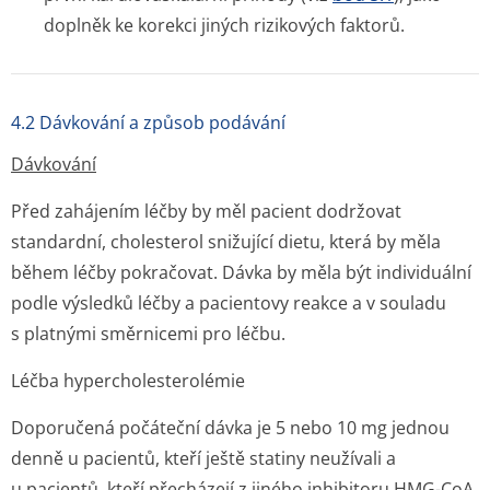
doplněk ke korekci jiných rizikových faktorů.
4.2 Dávkování a způsob podávání
Dávkování
Před zahájením léčby by měl pacient dodržovat
standardní, cholesterol snižující dietu, která by měla
během léčby pokračovat. Dávka by měla být individuální
podle výsledků léčby a pacientovy reakce a v souladu
s platnými směrnicemi pro léčbu.
Léčba hypercholeste­rolémie
Doporučená počáteční dávka je 5 nebo 10 mg jednou
denně u pacientů, kteří ještě statiny neužívali a
u pacientů, kteří přecházejí z jiného inhibitoru HMG-CoA