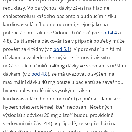
reduktázy. Volba výchozí dávky závisí na hladině
cholesterolu u každého pacienta a budoucím riziku
kardiovaskulárního onemocnění, stejně jako na
potenciálním riziku nežádoucích účinků (viz
bod 4.4
a
4.8). Další změna dávkování se v případě potřeby může
provést za 4 týdny (viz
bod 5.1
). V porovnání s nižšími
dávkami a vzhledem ke zvýšené četnosti výskytu
nežádoucích účinků u 40mg dávky ve srovnání s nižšími
dávkami (viz
bod 4.8
), se má uvažovat o zvýšení na
maximální dávku 40 mg pouze u pacientů se závažnou
hypercholeste­rolémií s vysokým rizikem
kardiovaskulárního onemocnění (zejména u familiární
hypercholeste­rolémie), kteří nedosáhli léčebných
výsledků s dávkou 20 mg a kteří budou pravidelně
sledováni (viz část 4.4). V případě, že se přechází na
dávku 40 mg, doporučuje se kontrola u specialisty.