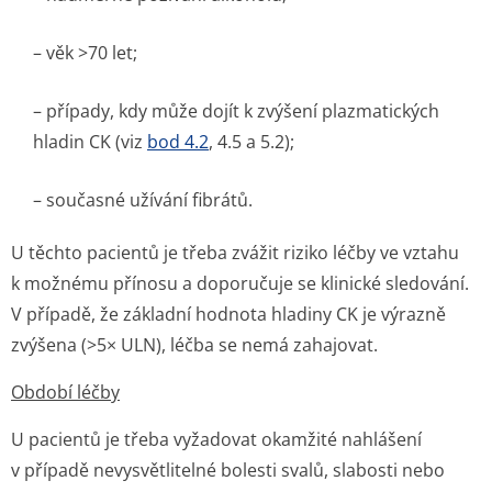
– věk >70 let;
– případy, kdy může dojít k zvýšení plazmatických
hladin CK (viz
bod 4.2
, 4.5 a 5.2);
– současné užívání fibrátů.
U těchto pacientů je třeba zvážit riziko léčby ve vztahu
k možnému přínosu a doporučuje se klinické sledování.
V případě, že základní hodnota hladiny CK je výrazně
zvýšena (>5× ULN), léčba se nemá zahajovat.
Období léčby
U pacientů je třeba vyžadovat okamžité nahlášení
v případě nevysvětlitelné bolesti svalů, slabosti nebo