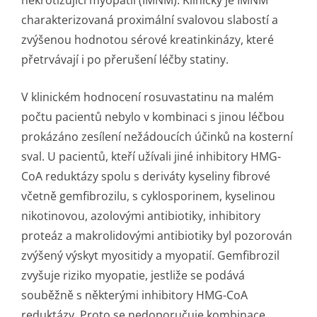
nekrotizující myopatii (IMNM). Klinicky je IMNM
charakterizovaná proximální svalovou slabostí a
zvýšenou hodnotou sérové kreatinkinázy, které
přetrvávají i po přerušení léčby statiny.
V klinickém hodnocení rosuvastatinu na malém
počtu pacientů nebylo v kombinaci s jinou léčbou
prokázáno zesílení nežádoucích účinků na kosterní
sval. U pacientů, kteří užívali jiné inhibitory HMG-
CoA reduktázy spolu s deriváty kyseliny fibrové
včetně gemfibrozilu, s cyklosporinem, kyselinou
nikotinovou, azolovými antibiotiky, inhibitory
proteáz a makrolidovými antibiotiky byl pozorován
zvýšený výskyt myositidy a myopatií. Gemfibrozil
zvyšuje riziko myopatie, jestliže se podává
souběžně s některými inhibitory HMG-CoA
reduktázy. Proto se nedoporučuje kombinace