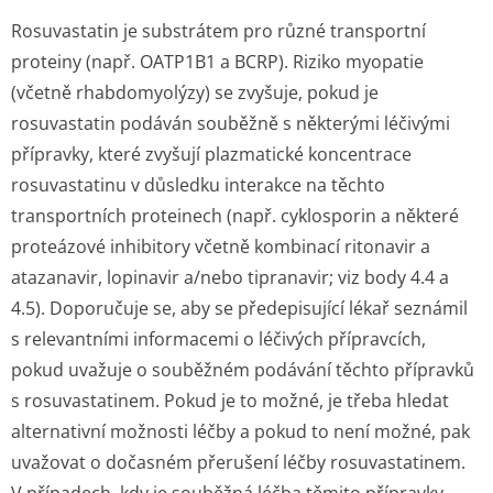
Rosuvastatin je substrátem pro různé transportní
proteiny (např. OATP1B1 a BCRP). Riziko myopatie
(včetně rhabdomyolýzy) se zvyšuje, pokud je
rosuvastatin podáván souběžně s některými léčivými
přípravky, které zvyšují plazmatické koncentrace
rosuvastatinu v důsledku interakce na těchto
transportních proteinech (např. cyklosporin a některé
proteázové inhibitory včetně kombinací ritonavir a
atazanavir, lopinavir a/nebo tipranavir; viz body 4.4 a
4.5). Doporučuje se, aby se předepisující lékař seznámil
s relevantními informacemi o léčivých přípravcích,
pokud uvažuje o souběžném podávání těchto přípravků
s rosuvastatinem. Pokud je to možné, je třeba hledat
alternativní možnosti léčby a pokud to není možné, pak
uvažovat o dočasném přerušení léčby rosuvastatinem.