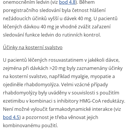
onemocněním ledvin (viz
bod 4.8
). Během
poregistračního sledování byla četnost hlášení
nežádoucích účinků vyšší u dávek 40 mg. U pacientů
léčených dávkou 40 mg je vhodné zvážit zařazení
sledování funkce ledvin do rutinních kontrol.
Účinky na kosterní svalstvo
U pacientů léčených rosuvastatinem v jakékoli dávce,
zejména při dávkách >20 mg byly zaznamenány účinky
na kosterní svalstvo, například myalgie, myopatie a
ojediněle rhabdomyolýza. Velmi vzácné případy
rhabdomyolýzy byly uváděny v souvislosti s použitím
ezetimibu v kombinaci s inhibitory HMG-CoA reduktázy.
Není možné vyloučit farmakodynamické interakce (viz
bod 4.5
) a pozornost je třeba věnovat jejich
kombinovanému použití.