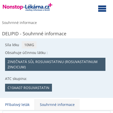
Souhrnné informace
DELIPID - Souhrnné informace
Síla léku
10MG
Obsahuje účinnou látku :
ZINEČNATÁ SŮL ROSUVASTATINU (ROSUVASTATINUM
ZINCICUM)
ATC skupina:
C10AA07 ROSUVASTATIN
Příbalový leták
Souhrnné informace