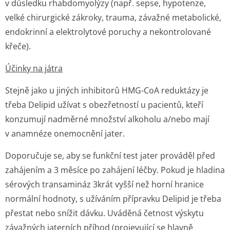
v důsledku rhabdomyolýzy (např. sepse, hypotenze,
velké chirurgické zákroky, trauma, závažné metabolické,
endokrinní a elektrolytové poruchy a nekontrolované
křeče).
Účinky na játra
Stejně jako u jiných inhibitorů HMG-CoA reduktázy je
třeba Delipid užívat s obezřetností u pacientů, kteří
konzumují nadměrné množství alkoholu a/nebo mají
v anamnéze onemocnění jater.
Doporučuje se, aby se funkční test jater prováděl před
zahájením a 3 měsíce po zahájení léčby. Pokud je hladina
sérových transamináz 3krát vyšší než horní hranice
normální hodnoty, s užíváním přípravku Delipid je třeba
přestat nebo snížit dávku. Uváděná četnost výskytu
závažných jaterních příhod (projevující se hlavně