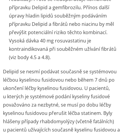
přípravku Delipid a gemfibrozilu. Přínos další
úpravy hladin lipidů souběžným podáváním
přípravku Delipid a fibrátů nebo niacinu by měl
převýšit potenciální riziko těchto kombinací.
Vysoká dávka 40 mg rosuvastatinu je
kontraindikovaná při souběžném užívání fibrátů
(viz body 4.5 a 4.8).
Delipid se nesmí podávat současně se systémovou
léčbou kyselinou fusidovou nebo během 7 dnů po
ukončení léčby kyselinou fusidovou. U pacientů,
u kterých je systémové podání kyseliny fusidové
považováno za nezbytné, se musí po dobu léčby
kyselinou fusidovou přerušit léčba statinem. Byly
hlášeny případy rhabdomyolýzy (včetně fatálních)
u pacientů užívajících současně kyselinu fusidovou a