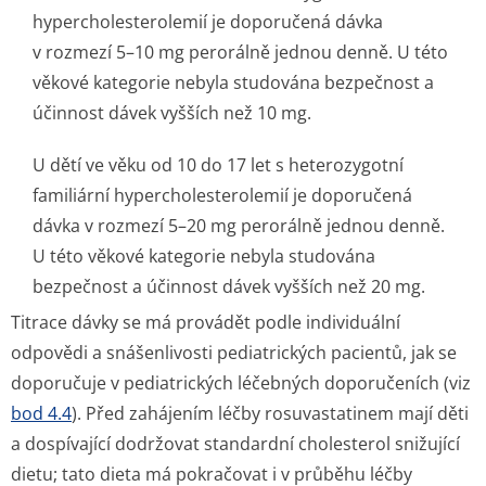
hypercholeste­rolemií je doporučená dávka
v rozmezí 5–10 mg perorálně jednou denně. U této
věkové kategorie nebyla studována bezpečnost a
účinnost dávek vyšších než 10 mg.
U dětí ve věku od 10 do 17 let s heterozygotní
familiární hypercholeste­rolemií je doporučená
dávka v rozmezí 5–20 mg perorálně jednou denně.
U této věkové kategorie nebyla studována
bezpečnost a účinnost dávek vyšších než 20 mg.
Titrace dávky se má provádět podle individuální
odpovědi a snášenlivosti pediatrických pacientů, jak se
doporučuje v pediatrických léčebných doporučeních (viz
bod 4.4
). Před zahájením léčby rosuvastatinem mají děti
a dospívající dodržovat standardní cholesterol snižující
dietu; tato dieta má pokračovat i v průběhu léčby