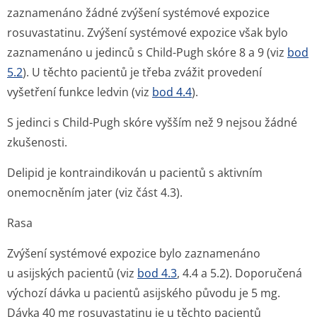
zaznamenáno žádné zvýšení systémové expozice
rosuvastatinu. Zvýšení systémové expozice však bylo
zaznamenáno u jedinců s Child-Pugh skóre 8 a 9 (viz
bod
5.2
). U těchto pacientů je třeba zvážit provedení
vyšetření funkce ledvin (viz
bod 4.4
).
S jedinci s Child-Pugh skóre vyšším než 9 nejsou žádné
zkušenosti.
Delipid je kontraindikován u pacientů s aktivním
onemocněním jater (viz část 4.3).
Rasa
Zvýšení systémové expozice bylo zaznamenáno
u asijských pacientů (viz
bod 4.3
, 4.4 a 5.2). Doporučená
výchozí dávka u pacientů asijského původu je 5 mg.
Dávka 40 mg rosuvastatinu je u těchto pacientů