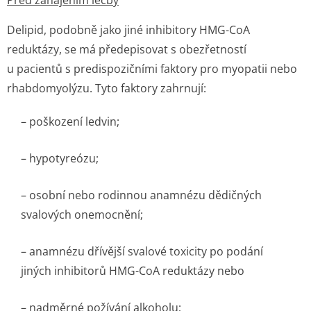
Před zahájením léčby
Delipid, podobně jako jiné inhibitory HMG-CoA
reduktázy, se má předepisovat s obezřetností
u pacientů s predispozičními faktory pro myopatii nebo
rhabdomyolýzu. Tyto faktory zahrnují:
– poškození ledvin;
– hypotyreózu;
– osobní nebo rodinnou anamnézu dědičných
svalových onemocnění;
– anamnézu dřívější svalové toxicity po podání
jiných inhibitorů HMG-CoA reduktázy nebo
– nadměrné požívání alkoholu;