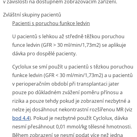
v závislosti na dostupném zobrazovacím zařízení.
Zvláštní skupiny pacientů
Pacienti s poruchou funkce ledvin
U pacientů s lehkou až středně těžkou poruchou
funce ledvin (GFR > 30 ml/min/1,73m
2
) se aplikuje
dávka pro dospělé pacienty.
Cyclolux se smí použít u pacientů s tězkou poruchou
funkce ledvin (GFR < 30 ml/min/1,73m
2
) a u pacientů
v perioperačním období při transplantaci jater
pouze po důkladném zvážení poměru přínosu a
rizika a pouze tehdy pokud je zobrazení nezbytné a
nelze jej dosáhnout nekontrastní rozšířenou MR (viz
bod 4.4
). Pokud je nezbytné použít Cyclolux, dávka
nesmí přesáhnout 0,01 mmol/kg tělesné hmotnosti.
Během zobrazení se nesmí podat více než jedna