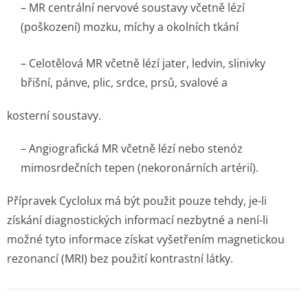
– MR centrální nervové soustavy včetně lézí
(poškození) mozku, míchy a okolních tkání
– Celotělová MR včetně lézí jater, ledvin, slinivky
břišní, pánve, plic, srdce, prsů, svalové a
kosterní soustavy.
– Angiografická MR včetně lézí nebo stenóz
mimosrdečních tepen (nekoronárních artérií).
Přípravek Cyclolux má být použit pouze tehdy, je-li
získání diagnostických informací nezbytné a není-li
možné tyto informace získat vyšetřením magnetickou
rezonancí (MRI) bez použití kontrastní látky.