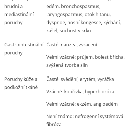
hrudní a
edém, bronchospasmus,
mediastinální
laryngospazmus, otok hltanu,
poruchy
dyspnoe, nosní kongesce, kýchání,
kašel, suchost v krku
Gastrointestinální
Časté: nauzea, zvracení
poruchy
Velmi vzácné: průjem, bolest břicha,
zvýšená tvorba slin
Poruchy kůže a
Časté: svědění, erytém, vyrážka
podkožní tkáně
Vzácné: kopřivka, hyperhidróza
Velmi vzácné: ekzém, angioedém
Není známo: nefrogenní systémová
fibróza