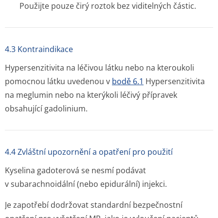
Použijte pouze čirý roztok bez viditelných částic.
4.3 Kontraindikace
Hypersenzitivita na léčivou látku nebo na kteroukoli
pomocnou látku uvedenou v
bodě 6.1
Hypersenzi­tivita
na meglumin nebo na kterýkoli léčivý přípravek
obsahující gadolinium.
4.4 Zvláštní upozornění a opatření pro použití
Kyselina gadoterová se nesmí podávat
v subarachnoidální (nebo epidurální) injekci.
Je zapotřebí dodržovat standardní bezpečnostní