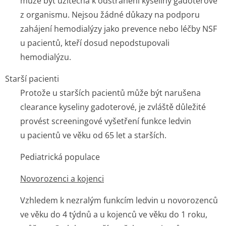
může být užitečná k odstranění kyseliny gadoterové
z organismu. Nejsou žádné důkazy na podporu
zahájení hemodialýzy jako prevence nebo léčby NSF
u pacientů, kteří dosud nepodstupovali
hemodialýzu.
Starší pacienti
Protože u starších pacientů může být narušena
clearance kyseliny gadoterové, je zvláště důležité
provést screeningové vyšetření funkce ledvin
u pacientů ve věku od 65 let a starších.
Pediatrická populace
Novorozenci a kojenci
Vzhledem k nezralým funkcím ledvin u novorozenců
ve věku do 4 týdnů a u kojenců ve věku do 1 roku,