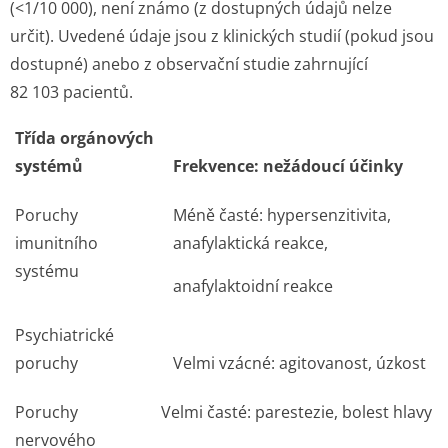
(<1/10 000), není známo (z dostupných údajů nelze
určit). Uvedené údaje jsou z klinických studií (pokud jsou
dostupné) anebo z observační studie zahrnující
82 103 pacientů.
Třída orgánových
systémů
Frekvence: nežádoucí účinky
Poruchy
Méně časté: hypersenzitivita,
imunitního
anafylaktická reakce,
systému
anafylaktoidní reakce
Psychiatrické
poruchy
Velmi vzácné: agitovanost, úzkost
Poruchy
Velmi časté: parestezie, bolest hlavy
nervového