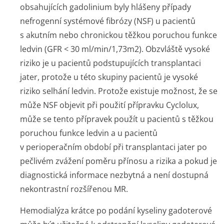
obsahujících gadolinium byly hlášeny případy
nefrogenní systémové fibrózy (NSF) u pacientů
s akutním nebo chronickou těžkou poruchou funkce
ledvin (GFR < 30 ml/min/1,7­3m
2
). Obzvláště vysoké
riziko je u pacientů podstupujících transplantaci
jater, protože u této skupiny pacientů je vysoké
riziko selhání ledvin. Protože existuje možnost, že se
může NSF objevit při použití přípravku Cyclolux,
může se tento přípravek použít u pacientů s těžkou
poruchou funkce ledvin a u pacientů
v perioperačním období při transplantaci jater po
pečlivém zvážení poměru přínosu a rizika a pokud je
diagnostická informace nezbytná a není dostupná
nekontrastní rozšířenou MR.
Hemodialýza krátce po podání kyseliny gadoterové