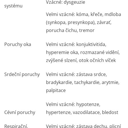
Vzácné: dysgeuzie
systému
Velmi vzácné: kóma, křeče, mdloba
(synkopa, presynkopa), závrať,
porucha čichu, tremor
Poruchy oka
Velmi vzácné: konjuktivitida,
hyperemie oka, rozmazané vidění,
zvýšené slzení, otok očních víček
Srdeční poruchy
Velmi vzácné: zástava srdce,
bradykardie, tachykardie, arytmie,
palpitace
Velmi vzácné: hypotenze,
Cévní poruchy
hypertenze, vazodilatace, bledost
Respirační,
Velmi vzácné: zástava dechu, plicní