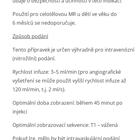
údaje o bezpečnosti a účinnosti v této indikaci.
Použití pro celotělovou MR u dětí ve věku do
6 měsíců se nedoporučuje.
Způsob podání
Tento přípravek je určen výhradně pro intravenózní
(nitrožilní) podání.
Rychlost infuze: 3–5 ml/min (pro angiografické
vyšetření se může použít vyšší rychlost infuze až
120 ml/min, t.j. 2 ml/s).
Optimální doba zobrazení: během 45 minut po
injekci
Optimální zobrazovací sekvence: T1 – vážená
Pokud lze, mělo by být intravaskulární podání