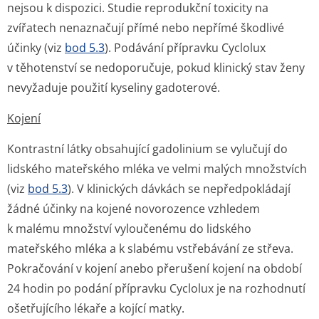
nejsou k dispozici. Studie reprodukční toxicity na
zvířatech nenaznačují přímé nebo nepřímé škodlivé
účinky (viz
bod 5.3
). Podávání přípravku Cyclolux
v těhotenství se nedoporučuje, pokud klinický stav ženy
nevyžaduje použití kyseliny gadoterové.
Kojení
Kontrastní látky obsahující gadolinium se vylučují do
lidského mateřského mléka ve velmi malých množstvích
(viz
bod 5.3
). V klinických dávkách se nepředpokládají
žádné účinky na kojené novorozence vzhledem
k malému množství vyloučenému do lidského
mateřského mléka a k slabému vstřebávání ze střeva.
Pokračování v kojení anebo přerušení kojení na období
24 hodin po podání přípravku Cyclolux je na rozhodnutí
ošetřujícího lékaře a kojící matky.