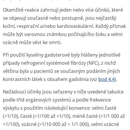
Okamžité reakce zahrnují jeden nebo více účinků, které
se objevují současně nebo postupně, jsou nejčastěji
kožní, respirační a/nebo kardiovaskulární. Každý příznak
může být varovnou známkou počínajícího šoku a velmi
vzácně může vést ke smrti.
Při použití kyseliny gadoterové byly hlášeny jednotlivé
případy nefrogenní systémové fibrózy (NFC), z nichž
většina byla u pacientů se současným podáním jiných
kontrastních látek s obsahem gadolinia (viz
bod 4.4
).
Nežádoucí účinky jsou seřazeny v níže uvedené tabulce
podle tříd orgánových systémů a podle frekvence
výskytu s použitím následující konvence: velmi časté
(>1/10), časté (>1/100 až <1/10), méně časté (>1/1 000 až
<1/100), vzácné (>1/10 000 až < 1/1 000), velmi vzácné