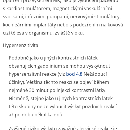
opatření pro vyšetření MR, jako je vyloučení pacientů
s kardiostimu­látorem, magnetickými vaskulárními
svorkami, infuzními pumpami, nervovými stimulátory,
kochleárními implantáty nebo s podezřením na kovová
cizí tělesa v organismu, zvláště v oku.
Hypersenzitivita
Podobně jako u jiných kontrastních látek
obsahujících gadolinium se mohou vyskytnout
hypersenzitvní reakce (viz
bod 4.8
Nežádoucí
účinky). Většina těchto reakcí se objeví během
nejméně 30 minut po injekci kontrastní látky.
Nicméně, stejně jako u jiných kontrastních látek
této skupiny nelze vyloučit výskyt pozdních reakcí
až po dobu několika dnů.
Zvýšené riziko výskytu závažné alergické reakce je