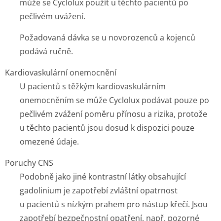
může se Cyclolux použít u těchto pacientů po
pečlivém uvážení.
Požadovaná dávka se u novorozenců a kojenců
podává ručně.
Kardiovaskulární onemocnění
U pacientů s těžkým kardiovaskulárním
onemocněním se může Cyclolux podávat pouze po
pečlivém zvážení poměru přínosu a rizika, protože
u těchto pacientů jsou dosud k dispozici pouze
omezené údaje.
Poruchy CNS
Podobně jako jiné kontrastní látky obsahující
gadolinium je zapotřebí zvláštní opatrnost
u pacientů s nízkým prahem pro nástup křečí. Jsou
zapotřebí bezpečnostní opatření, např. pozorné