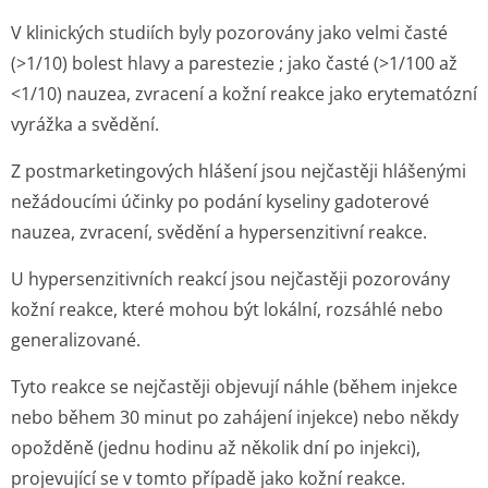
V klinických studiích byly pozorovány jako velmi časté
(>1/10) bolest hlavy a parestezie ; jako časté (>1/100 až
<1/10) nauzea, zvracení a kožní reakce jako erytematózní
vyrážka a svědění.
Z postmarketin­gových hlášení jsou nejčastěji hlášenými
nežádoucími účinky po podání kyseliny gadoterové
nauzea, zvracení, svědění a hypersenzitivní reakce.
U hypersenzitivních reakcí jsou nejčastěji pozorovány
kožní reakce, které mohou být lokální, rozsáhlé nebo
generalizované.
Tyto reakce se nejčastěji objevují náhle (během injekce
nebo během 30 minut po zahájení injekce) nebo někdy
opožděně (jednu hodinu až několik dní po injekci),
projevující se v tomto případě jako kožní reakce.