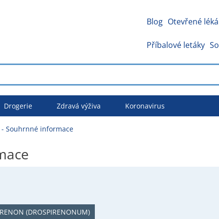
Blog
Otevřené léká
Příbalové letáky
So
Drogerie
Zdravá výživa
Koronavirus
- Souhrnné informace
mace
IRENON (DROSPIRENONUM)