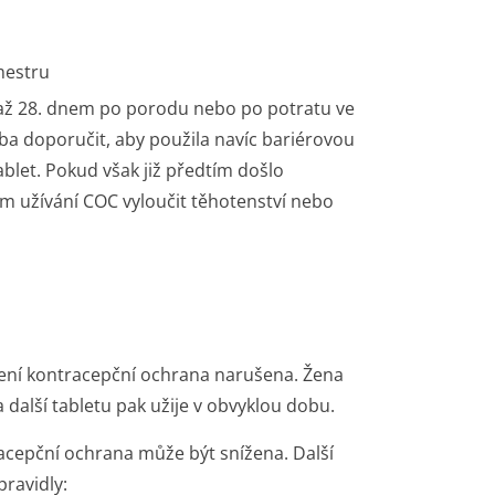
mestru
. až 28. dnem po porodu nebo po potratu ve
eba doporučit, aby použila navíc bariérovou
let. Pokud však již předtím došlo
m užívání COC vyloučit těhotenství nebo
není kontracepční ochrana narušena. Žena
 další tabletu pak užije v obvyklou dobu.
racepční ochrana může být snížena. Další
pravidly: