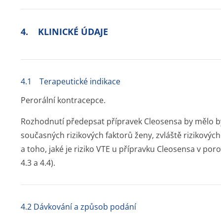
4. KLINICKÉ ÚDAJE
4.1 Terapeutické indikace
Perorální kontracepce.
Rozhodnutí předepsat přípravek Cleosensa by mělo b
současných rizikových faktorů ženy, zvláště rizikovýc
a toho, jaké je riziko VTE u přípravku Cleosensa v por
4.3 a 4.4).
4.2 Dávkování a způsob podání