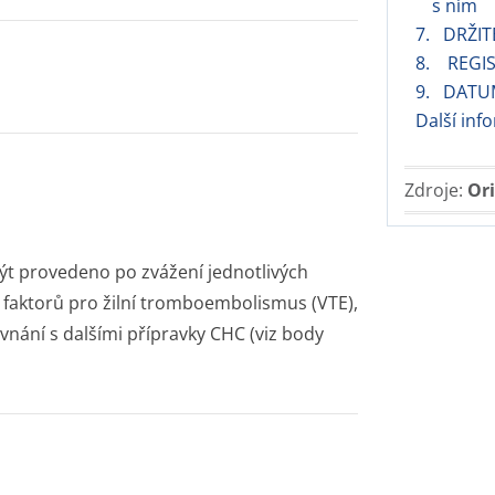
s ním
7. DRŽIT
8. REGIS
9. DATU
Další inf
Zdroje:
Ori
ýt provedeno po zvážení jednotlivých
h faktorů pro žilní tromboembolismus (VTE),
ovnání s dalšími přípravky CHC (viz body