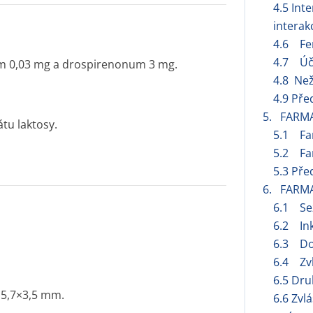
4.5 Int
interak
4.6 Fer
4.7 Úči
um 0,03 mg a drospirenonum 3 mg.
4.8 Než
4.9 Pře
5. FARM
tu laktosy.
5.1 Fa
5.2 Far
5.3 Pře
6. FARM
6.1 Se
6.2 Ink
6.3 Do
6.4 Zvl
6.5 Dru
 5,7×3,5 mm.
6.6 Zvl