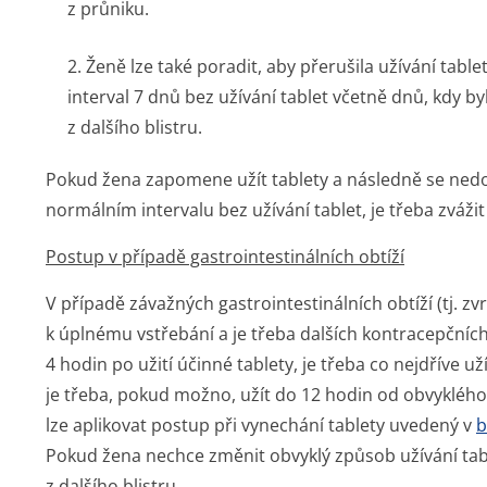
z průniku.
2. Ženě lze také poradit, aby přerušila užívání tablet
interval 7 dnů bez užívání tablet včetně dnů, kdy by
z dalšího blistru.
Pokud žena zapomene užít tablety a následně se nedos
normálním intervalu bez užívání tablet, je třeba zváži
Postup v případě gastrointesti­nálních obtíží
V případě závažných gastrointesti­nálních obtíží (tj. 
k úplnému vstřebání a je třeba dalších kontracepčních
4 hodin po užití účinné tablety, je třeba co nejdříve u
je třeba, pokud možno, užít do 12 hodin od obvyklého
lze aplikovat postup při vynechání tablety uvedený v
b
Pokud žena nechce změnit obvyklý způsob užívání table
z dalšího blistru.