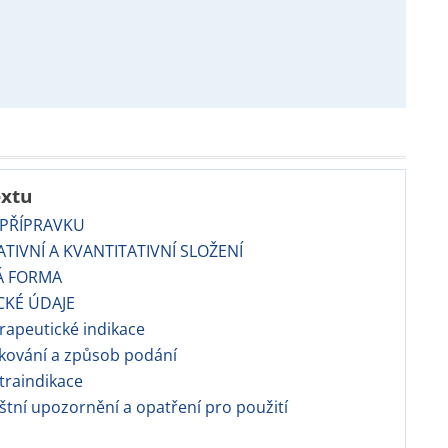
extu
 PŘÍPRAVKU
TATIVNÍ A KVANTITATIVNÍ SLOŽENÍ
Á FORMA
CKÉ ÚDAJE
apeutické indikace
kování a způsob podání
traindikace
áštní upozornění a opatření pro použití