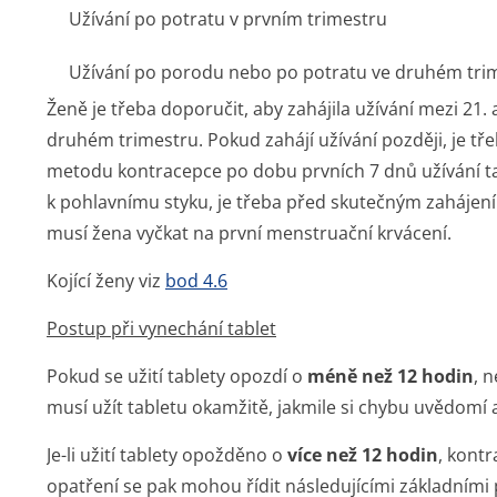
Užívání po potratu v prvním trimestru
Užívání po porodu nebo po potratu ve druhém tri
Ženě je třeba doporučit, aby zahájila užívání mezi 21
druhém trimestru. Pokud zahájí užívání později, je tř
metodu kontracepce po dobu prvních 7 dnů užívání tab
k pohlavnímu styku, je třeba před skutečným zahájení
musí žena vyčkat na první menstruační krvácení.
Kojící ženy viz
bod 4.6
Postup při vynechání tablet
Pokud se užití tablety opozdí o
méně než 12 hodin
, 
musí užít tabletu okamžitě, jakmile si chybu uvědomí a
Je-li užití tablety opožděno o
více než 12 hodin
, kont
opatření se pak mohou řídit následujícími základními 