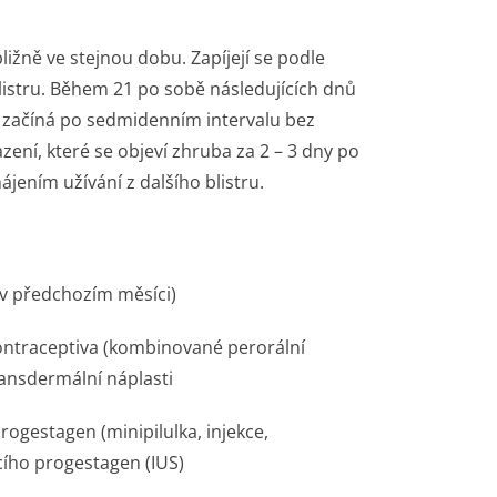
ižně ve stejnou dobu. Zapíjejí se podle
listru. Během 21 po sobě následujících dnů
ru začíná po sedmidenním intervalu bez
zení, které se objeví zhruba za 2 – 3 dny po
jením užívání z dalšího blistru.
(v předchozím měsíci)
ntraceptiva (kombinované perorální
ansdermální náplasti
ogestagen (minipilulka, injekce,
cího progestagen (IUS)