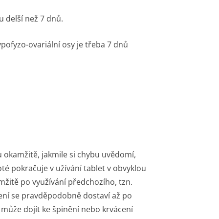
u delší než 7 dnů.
ofyzo-ovariální osy je třeba 7 dnů
u okamžitě, jakmile si chybu uvědomí,
té pokračuje v užívání tablet v obvyklou
amžitě po využívání předchozího, tzn.
zení se pravděpodobně dostaví až po
 může dojít ke špinění nebo krvácení