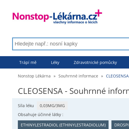
Trápí mě
Léky
Zdravotnické pomůcky
Nonstop Lékárna
»
Souhrnné informace
»
CLEOSENSA 
CLEOSENSA - Souhrnné infor
Síla léku
0,03MG/3MG
Obsahuje účinné látky :
ETHINYLESTRADIOL (ETHINYLESTRADIOLUM)
DROSP