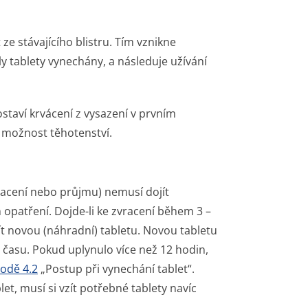
 ze stávajícího blistru. Tím vznikne
ly tablety vynechány, a následuje užívání
taví krvácení z vysazení v prvním
t možnost těhotenství.
zvracení nebo průjmu) nemusí dojít
 opatření. Dojde-li ke zvracení během 3 –
žít novou (náhradní) tabletu. Novou tabletu
 času. Pokud uplynulo více než 12 hodin,
odě 4.2
„Postup při vynechání tablet“.
t, musí si vzít potřebné tablety navíc