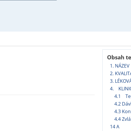
Obsah t
1. NÁZEV
2. KVALI
3. LÉKOV
4. KLINI
4.1 Ter
4.2 Dáv
4.3 Kon
4.4 Zvl
14 A