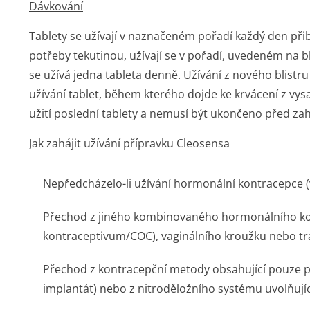
Dávkování
Tablety se užívají v naznačeném pořadí každý den přibl
potřeby tekutinou, užívají se v pořadí, uvedeném na b
se užívá jedna tableta denně. Užívání z nového blist
užívání tablet, během kterého dojde ke krvácení z vysa
užití poslední tablety a nemusí být ukončeno před zahá
Jak zahájit užívání přípravku Cleosensa
Nepředcházelo-li užívání hormonální kontracepce 
Přechod z jiného kombinovaného hormonálního ko
kontraceptivum/COC), vaginálního kroužku nebo tr
Přechod z kontracepční metody obsahující pouze pr
implantát) nebo z nitroděložního systému uvolňují