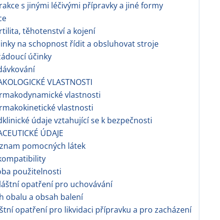
erakce s jinými léčivými přípravky a jiné formy
ce
tilita, těhotenství a kojení
nky na schopnost řídit a obsluhovat stroje
ádoucí účinky
dávkování
AKOLOGICKÉ VLASTNOSTI
rmakodynamické vlastnosti
makokinetické vlastnosti
dklinické údaje vztahující se k bezpečnosti
ACEUTICKÉ ÚDAJE
znam pomocných látek
ompatibility
ba použitelnosti
áštní opatření pro uchovávání
h obalu a obsah balení
áštní opatření pro likvidaci přípravku a pro zacházení