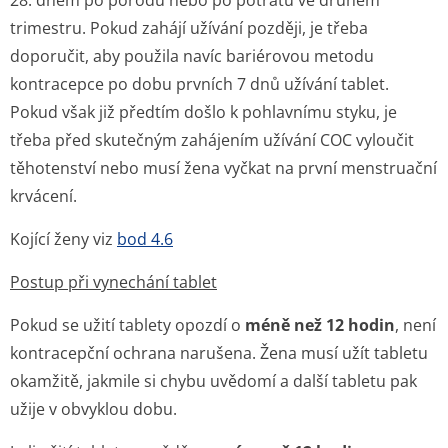
28. dnem po porodu nebo po potratu ve druhém
trimestru. Pokud zahájí užívání později, je třeba
doporučit, aby použila navíc bariérovou metodu
kontracepce po dobu prvních 7 dnů užívání tablet.
Pokud však již předtím došlo k pohlavnímu styku, je
třeba před skutečným zahájením užívání COC vyloučit
těhotenství nebo musí žena vyčkat na první menstruační
krvácení.
Kojící ženy viz
bod 4.6
Postup při vynechání tablet
Pokud se užití tablety opozdí o
méně než 12 hodin
, není
kontracepční ochrana narušena. Žena musí užít tabletu
okamžitě, jakmile si chybu uvědomí a další tabletu pak
užije v obvyklou dobu.