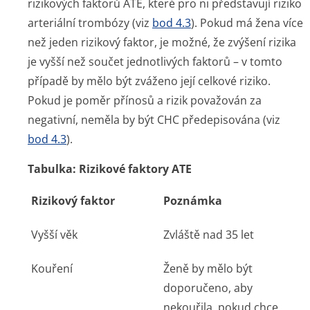
rizikových faktorů ATE, které pro ni představují riziko
arteriální trombózy (viz
bod 4.3
). Pokud má žena více
než jeden rizikový faktor, je možné, že zvýšení rizika
je vyšší než součet jednotlivých faktorů – v tomto
případě by mělo být zváženo její celkové riziko.
Pokud je poměr přínosů a rizik považován za
negativní, neměla by být CHC předepisována (viz
bod 4.3
).
Tabulka: Rizikové faktory ATE
Rizikový faktor
Poznámka
Vyšší věk
Zvláště nad 35 let
Kouření
Ženě by mělo být
doporučeno, aby
nekouřila, pokud chce