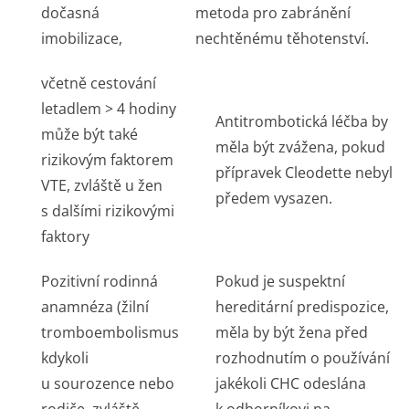
dočasná
metoda pro zabránění
imobilizace,
nechtěnému těhotenství.
včetně cestování
letadlem > 4 hodiny
Antitrombotická léčba by
může být také
měla být zvážena, pokud
rizikovým faktorem
přípravek Cleodette nebyl
VTE, zvláště u žen
předem vysazen.
s dalšími rizikovými
faktory
Pozitivní rodinná
Pokud je suspektní
anamnéza (žilní
hereditární predispozice,
tromboembolismus
měla by být žena před
kdykoli
rozhodnutím o používání
u sourozence nebo
jakékoli CHC odeslána