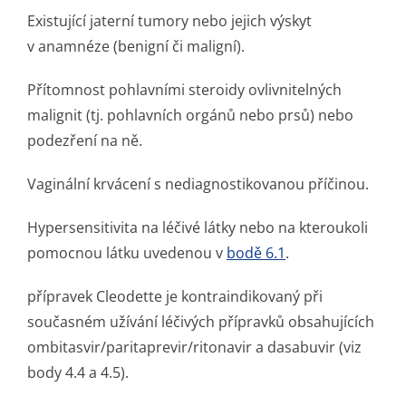
Existující jaterní tumory nebo jejich výskyt
v anamnéze (benigní či maligní).
Přítomnost pohlavními steroidy ovlivnitelných
malignit (tj. pohlavních orgánů nebo prsů) nebo
podezření na ně.
Vaginální krvácení s nediagnosti­kovanou příčinou.
Hypersensitivita na léčivé látky nebo na kteroukoli
pomocnou látku uvedenou v
bodě 6.1
.
přípravek Cleodette je kontraindikovaný při
současném užívání léčivých přípravků obsahujících
ombitasvir/pa­ritaprevir/ri­tonavir a dasabuvir (viz
body 4.4 a 4.5).