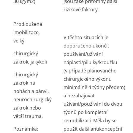
30 kg/m
2
)
jsou také přítomny další
rizikové faktory.
Prodloužená
imobilizace,
V těchto situacích je
velký
doporučeno ukončit
chirurgický
používání/užívání
zákrok, jakýkoli
náplasti/pilul­ky/kroužku
(v případě plánovaného
chirurgický
chirurgického výkonu
zákrok na
minimálně 4 týdny předem)
nohách a pánvi,
a nezahajovat
neurochirurgický
užívání/používání do dvou
zákrok nebo
týdnů po kompletní
větší trauma.
remobilizaci. Měla by se
Poznámka:
použít další antikoncepční