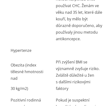
používat CHC. Ženám ve
věku nad 35 let, které dále
kouří, by mělo být
důrazně doporučeno, aby
používaly jinou metodu
antikoncepce.
Hypertenze
Při zvýšení BMI se
Obezita (index
významně zvyšuje riziko.
tělesné hmotnosti
Zvláště důležité u žen
nad
s dalšími rizikovými
30 kg/m
2
)
faktory
Pozitivní rodinná
Pokud je suspektní