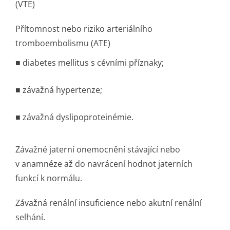
(VTE)
Přítomnost nebo riziko arteriálního
tromboembolis­mu (ATE)
■ diabetes mellitus s cévními příznaky;
■ závažná hypertenze;
■ závažná dyslipoproteinémie.
Závažné jaterní onemocnění stávající nebo
v anamnéze až do navrácení hodnot jaterních
funkcí k normálu.
Závažná renální insuficience nebo akutní renální
selhání.