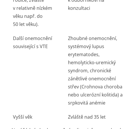
rodiče, zvláště
k odborníkovi na
v relativně nízkém
konzultaci
věku např. do
50 let věku).
Další onemocnění
Zhoubné onemocnění,
související s VTE
systémový lupus
erytematodes,
hemolyticko-uremický
syndrom, chronické
zánětlivé onemocnění
střev (Crohnova choroba
nebo ulcerózní kolitida) a
srpkovitá anémie
Vyšší věk
Zvláště nad 35 let