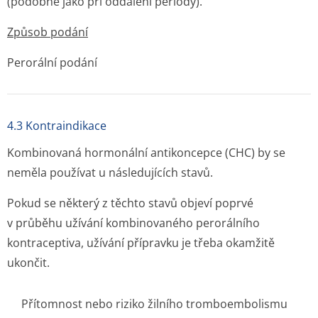
(podobně jako při oddálení periody).
Způsob podání
Perorální podání
4.3 Kontraindikace
Kombinovaná hormonální antikoncepce (CHC) by se
neměla používat u následujících sta­vů.
Pokud se některý z těchto stavů objeví poprvé
v průběhu užívání kombinovaného perorálního
kontraceptiva, užívání přípravku je třeba okamžitě
ukončit.
Přítomnost nebo riziko žilního tromboembolismu