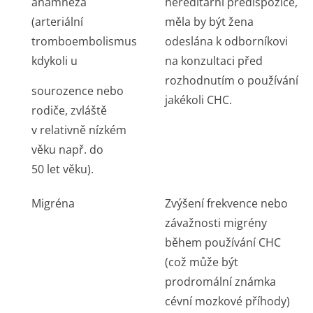
anamnéza
hereditární predispozice,
(arteriální
měla by být žena
tromboembolismus
odeslána k odborníkovi
kdykoli u
na konzultaci před
rozhodnutím o používání
sourozence nebo
jakékoli CHC.
rodiče, zvláště
v relativně nízkém
věku např. do
50 let věku).
Migréna
Zvýšení frekvence nebo
závažnosti migrény
během používání CHC
(což může být
prodromální známka
cévní mozkové příhody)