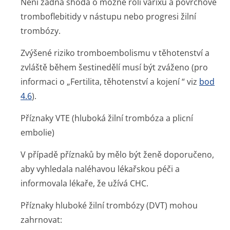
Není žádná shoda o možné roli varixů a povrchové
tromboflebitidy v nástupu nebo progresi žilní
trombózy.
Zvýšené riziko tromboembolismu v těhotenství a
zvláště během šestinedělí musí být zváženo (pro
informaci o „Fertilita, těhotenství a kojení “ viz
bod
4.6
).
Příznaky VTE (hluboká žilní trombóza a plicní
embolie)
V případě příznaků by mělo být ženě doporučeno,
aby vyhledala naléhavou lékařskou péči a
informovala lékaře, že užívá CHC.
Příznaky hluboké žilní trombózy (DVT) mohou
zahrnovat: