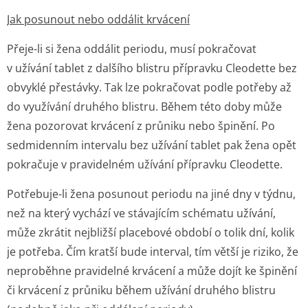
Jak posunout nebo oddálit krvácení
Přeje-li si žena oddálit periodu, musí pokračovat
v užívání tablet z dalšího blistru přípravku Cleodette bez
obvyklé přestávky. Tak lze pokračovat podle potřeby až
do využívání druhého blistru. Během této doby může
žena pozorovat krvácení z průniku nebo špinění. Po
sedmidenním intervalu bez užívání tablet pak žena opět
pokračuje v pravidelném užívání přípravku Cleodette.
Potřebuje-li žena posunout periodu na jiné dny v týdnu,
než na který vychází ve stávajícím schématu užívání,
může zkrátit nejbližší placebové období o tolik dní, kolik
je potřeba. Čím kratší bude interval, tím větší je riziko, že
neproběhne pravidelné krvácení a může dojít ke špinění
či krvácení z průniku během užívání druhého blistru