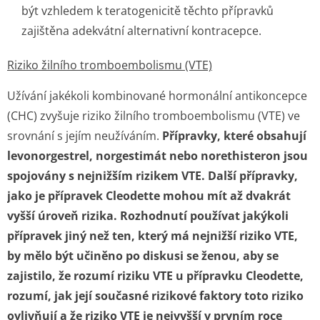
být vzhledem k teratogenicitě těchto přípravků
zajištěna adekvátní alternativní kontracepce.
Riziko žilního tromboembolismu (VTE)
Užívání jakékoli kombinované hormonální antikoncepce
(CHC) zvyšuje riziko žilního tromboembolismu (VTE) ve
srovnání s jejím neužíváním.
Přípravky, které obsahují
levonorgestrel, norgestimát nebo norethisteron jsou
spojovány s nejnižším rizikem VTE. Další přípravky,
jako je přípravek Cleodette mohou mít až dvakrát
vyšší úroveň rizika. Rozhodnutí používat jakýkoli
přípravek jiný než ten, který má nejnižší riziko VTE,
by mělo být učiněno po diskusi se ženou, aby se
zajistilo, že rozumí riziku VTE u přípravku Cleodette,
rozumí, jak její současné rizikové faktory toto riziko
ovlivňují a že riziko VTE je nejvyšší v prvním roce