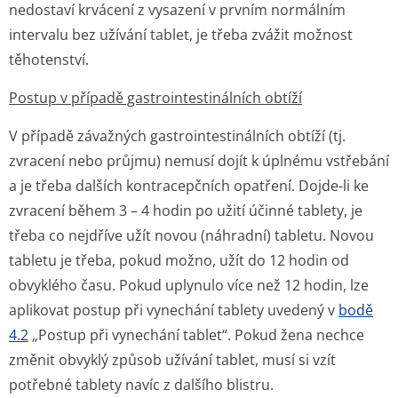
nedostaví krvácení z vysazení v prvním normálním
intervalu bez užívání tablet, je třeba zvážit možnost
těhotenství.
Postup v případě gastrointesti­nálních obtíží
V případě závažných gastrointesti­nálních obtíží (tj.
zvracení nebo průjmu) nemusí dojít k úplnému vstřebání
a je třeba dalších kontracepčních opatření. Dojde-li ke
zvracení během 3 – 4 hodin po užití účinné tablety, je
třeba co nejdříve užít novou (náhradní) tabletu. Novou
tabletu je třeba, pokud možno, užít do 12 hodin od
obvyklého času. Pokud uplynulo více než 12 hodin, lze
aplikovat postup při vynechání tablety uvedený v
bodě
4.2
„Postup při vynechání tablet“. Pokud žena nechce
změnit obvyklý způsob užívání tablet, musí si vzít
potřebné tablety navíc z dalšího blistru.