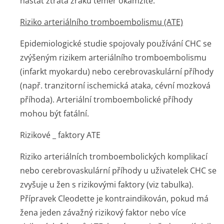
nastat ztráta zraku téměř okamžitě.
Riziko arteriálního tromboembolismu (ATE)
Epidemiologické studie spojovaly používání CHC se
zvýšeným rizikem arteriálního tromboembolismu
(infarkt myokardu) nebo cerebrovaskulární příhody
(např. tranzitorní ischemická ataka, cévní mozková
příhoda). Arteriální tromboembolické příhody
mohou být fatální.
Rizikové _ faktory ATE
Riziko arteriálních tromboembolických komplikací
nebo cerebrovaskulární příhody u uživatelek CHC se
zvyšuje u žen s rizikovými faktory (viz tabulka).
Přípravek Cleodette je kontraindikován, pokud má
žena jeden závažný rizikový faktor nebo více