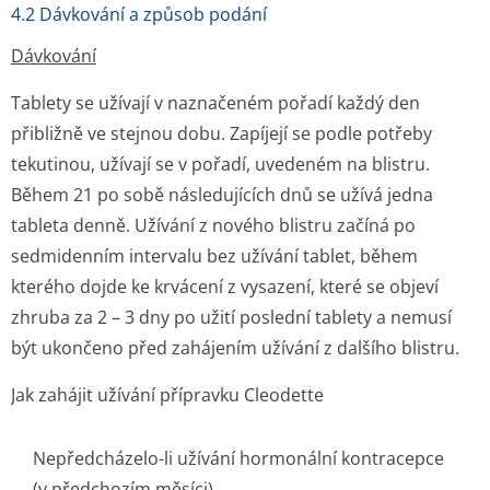
4.2 Dávkování a způsob podání
Dávkování
Tablety se užívají v naznačeném pořadí každý den
přibližně ve stejnou dobu. Zapíjejí se podle potřeby
tekutinou, užívají se v pořadí, uvedeném na blistru.
Během 21 po sobě následujících dnů se užívá jedna
tableta denně. Užívání z nového blistru začíná po
sedmidenním intervalu bez užívání tablet, během
kterého dojde ke krvácení z vysazení, které se objeví
zhruba za 2 – 3 dny po užití poslední tablety a nemusí
být ukončeno před zahájením užívání z dalšího blistru.
Jak zahájit užívání přípravku Cleodette
Nepředcházelo-li užívání hormonální kontracepce
(v předchozím měsíci)