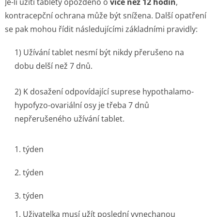
Je-li užití tablety opožděno o
více než 12 hodin
,
kontracepční ochrana může být snížena. Další opatření
se pak mohou řídit následujícími základními pravidly:
1) Užívání tablet nesmí být nikdy přerušeno na
dobu delší než 7 dnů.
2) K dosažení odpovídající suprese hypothalamo-
hypofyzo-ovariální osy je třeba 7 dnů
nepřerušeného užívání tablet.
1. týden
2. týden
3. týden
1. Uživatelka musí užít poslední vynechanou