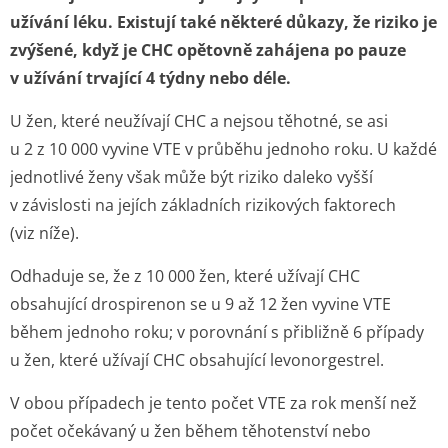
užívání léku. Existují také některé důkazy, že riziko je
zvýšené, když je CHC opětovně zahájena po pauze
v užívání trvající 4 týdny nebo déle.
U žen, které neužívají CHC a nejsou těhotné, se asi
u 2 z 10 000 vyvine VTE v průběhu jednoho roku. U každé
jednotlivé ženy však může být riziko daleko vyšší
v závislosti na jejích základních rizikových faktorech
(viz níže).
Odhaduje se
, že z 10 000 žen, které užívají CHC
obsahující drospirenon se u 9 až 12 žen vyvine VTE
během jednoho roku; v porovnání s přibližně 6
případy
u žen, které užívají CHC obsahující levonorgestrel.
V obou případech je tento počet VTE za rok menší než
počet očekávaný u žen během těhotenství nebo