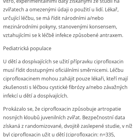
vitro,
experimentálními daty získanými ze studií na
zvířatech a omezenými údaji o použití u lidí. Lékař,
určující léčbu, se má řídit národními a/nebo
mezinárodními pokyny, stanovenými konsensem,
vztahujícími se k léčbě infekce způsobené antraxem.
Pediatrická populace
U dětí a dospívajících se užití přípravku ciprofloxacin
musí řídit dostupnými oficiálními směrnicemi. Léčbu
ciprofloxacinem mohou zahájit pouze lékaři, kteří mají
zkušenosti s léčbou cystické fibrózy a/nebo závažných
infekcí u dětí a dospívajících.
Prokázalo se, že ciprofloxacin způsobuje artropatie
nosných kloubů juvenilních zvířat. Bezpečnostní data
získaná z randomizované, dvojitě zaslepené studie, v níž
byl ciprofloxacin užit u dětí (ciprofloxacin: n=335,