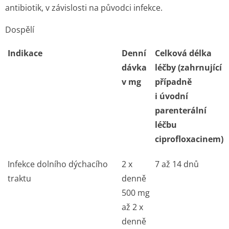
antibiotik, v závislosti na původci infekce.
Dospělí
Indikace
Denní
Celková délka
dávka
léčby (zahrnující
v mg
případně
i úvodní
parenterální
léčbu
ciprofloxacinem)
Infekce dolního dýchacího
2 x
7 až 14 dnů
traktu
denně
500 mg
až 2 x
denně