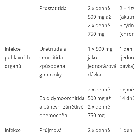
Prostatitida
2 x denně
2 – 4 t
500 mg až
(akutní)
2 x denně
6 týdnů
750 mg
(chroni
Infekce
Uretritida a
1 × 500 mg
1 den
pohlavních
cervicitida
jako
(jedno
orgánů
způsobená
jednorázová
dávka)
gonokoky
dávka
2 x denně
nejmén
Epididymoorchitida
500 mg až
14 dnů
a pánevní zánětlivé
2 x denně
onemocnění
750 mg
Infekce
Průjmová
2 x denně
1 den