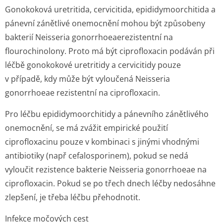
Gonokoková uretritida, cervicitida, epididymoorchitida a
pánevní zánětlivé onemocnění mohou být způsobeny
bakterií
Neisseria gonorrhoeae
re­zistentní na
flourochinolony. Proto má být ciprofloxacin podáván při
léčbě gonokokové uretritidy a cervicitidy pouze
v případě, kdy může být vyloučená
Neisseria
gonorrhoeae
rezistentní na ciprofloxacin.
Pro léčbu epididymoorchitidy a pánevního zánětlivého
onemocnění, se má zvážit empirické použití
ciprofloxacinu pouze v kombinaci s jinými vhodnými
antibiotiky (např cefalosporinem), pokud se nedá
vyloučit rezistence bakterie Neisseria gonorrhoeae na
ciprofloxacin. Pokud se po třech dnech léčby nedosáhne
zlepšení, je třeba léčbu přehodnotit.
Infekce močových cest