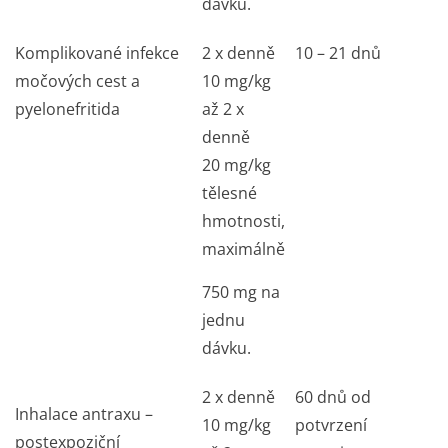
dávku.
Komplikované infekce
2 x denně
10 – 21 dnů
močových cest a
10 mg/kg
pyelonefritida
až 2 x
denně
20 mg/kg
tělesné
hmotnosti,
maximálně
750 mg na
jednu
dávku.
2 x denně
60 dnů od
Inhalace antraxu –
10 mg/kg
potvrzení
postexpoziční