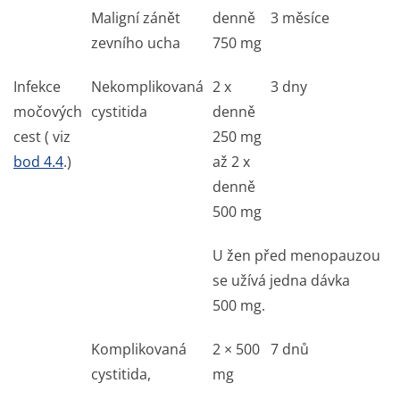
Maligní zánět
denně
3 měsíce
zevního ucha
750 mg
Infekce
Nekomplikovaná
2 x
3 dny
močových
cystitida
denně
cest ( viz
250 mg
bod 4.4
.)
až 2 x
denně
500 mg
U žen před menopauzou
se užívá jedna dávka
500 mg.
Komplikovaná
2 × 500
7 dnů
cystitida,
mg