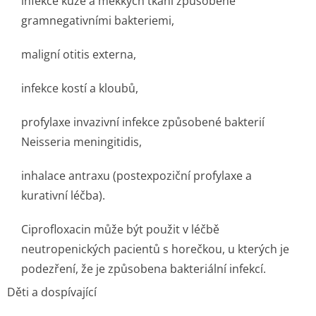
infekce kůže a měkkých tkání způsobené
gramnegativními bakteriemi,
maligní otitis externa,
infekce kostí a kloubů,
profylaxe invazivní infekce způsobené bakterií
Neisseria meningitidis,
inhalace antraxu (postexpoziční profylaxe a
kurativní léčba).
Ciprofloxacin může být použit v léčbě
neutropenických pacientů s horečkou, u kterých je
podezření, že je způsobena bakteriální infekcí.
Děti a dospívající