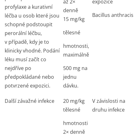
až 2×
expozice
profylaxe a kurativní
denně
Bacillus anthracis
léčba u osob které jsou
15 mg/kg
schopné podstoupit
tělesné
perorální léčbu,
v případě, kdy je to
hmotnosti,
klinicky vhodné. Podání
maximálně
léku musí začít co
nejdříve po
500 mg na
předpokládané nebo
jednu
potvrzené expozici.
dávku.
Další závažné infekce
20 mg/kg
V závislosti na
tělesné
druhu infekce
hmotnosti
2× denně