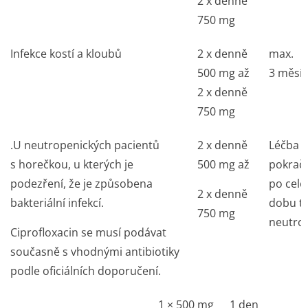
2 x denně
750 mg
Infekce kostí a kloubů
2 x denně
max.
500 mg až
3 měsí
2 x denně
750 mg
.U neutropenických pacientů
2 x denně
Léčba 
s horečkou, u kterých je
500 mg až
pokrač
podezření, že je způsobena
po celo
2 x denně
bakteriální infekcí.
dobu tr
750 mg
neutro
Ciprofloxacin se musí podávat
současně s vhodnými antibiotiky
podle oficiálních doporučení.
1 × 500 mg
1 den