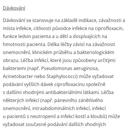
Dávkování
Dávkování se stanovuje na základě indikace, závažnosti a
místa infekce, citlivosti původce infekce na ciprofloxacin,
funkce ledvin pacienta a u dětí a dospívajících na
hmotnosti pacienta. Délka léčby závisí na závažnosti
onemocnění, klinickém průběhu a bakteriologickém
obrazu. Léčba infekcí, které jsou způsobeny určitými
bakteriemi (např.
Pseudomonas aeruginosa
,
Acinetobacter
nebo
Staphylococci)
může vyžadovat
podávání vyšších dávek ciprofloxacinu společně
s dalšími vhodnými antibakteriálními látkami. Léčba
některých infekcí (např. pánevního zánětlivého
onemocnění, intraabdominálních infekcí, infekcí
u pacientů s neutropenií a infekcí kostí a kloubů) může
vyžadovat současné podávání dalších vhodných