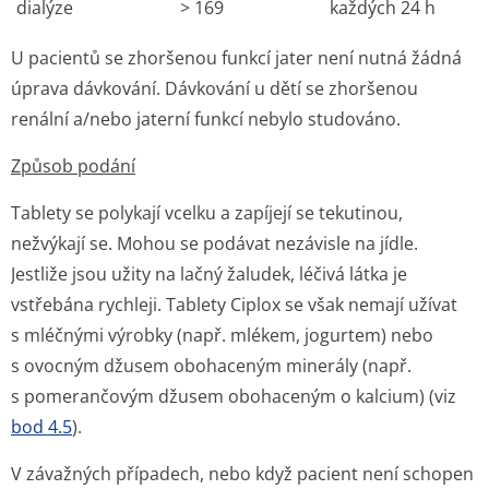
dialýze
> 169
každých 24 h
U pacientů se zhoršenou funkcí jater není nutná žádná
úprava dávkování. Dávkování u dětí se zhoršenou
renální a/nebo jaterní funkcí nebylo studováno.
Způsob podání
Tablety se polykají vcelku a zapíjejí se tekutinou,
nežvýkají se. Mohou se podávat nezávisle na jídle.
Jestliže jsou užity na lačný žaludek, léčivá látka je
vstřebána rychleji. Tablety Ciplox se však nemají užívat
s mléčnými výrobky (např. mlékem, jogurtem) nebo
s ovocným džusem obohaceným minerály (např.
s pomerančovým džusem obohaceným o kalcium) (viz
bod 4.5
).
V závažných případech, nebo když pacient není schopen