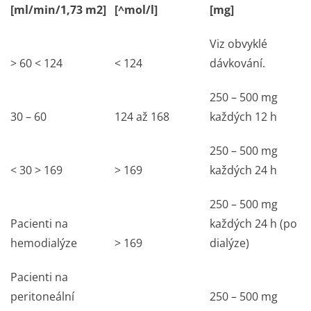
[ml/min/1,73 m2]
[^mol/l]
[mg]
Viz obvyklé
> 60 < 124
< 124
dávkování.
250 – 500 mg
30 – 60
124 až 168
každých 12 h
250 – 500 mg
< 30 > 169
> 169
každých 24 h
250 – 500 mg
Pacienti na
každých 24 h (po
hemodialýze
> 169
dialýze)
Pacienti na
peritoneální
250 – 500 mg