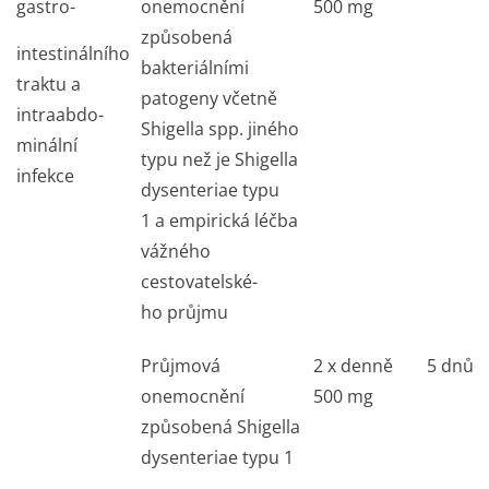
gastro-
onemocnění
500 mg
způsobená
intestinálního
bakteriálními
traktu a
patogeny včetně
intraabdo-
Shigella
spp. jiného
minální
typu než je
Shigella
infekce
dysenteriae
typu
1 a empirická léčba
vážného
cestovatelské­
ho průjmu
Průjmová
2 x denně
5 dnů
onemocnění
500 mg
způsobená
Shigella
dysenteriae
typu 1