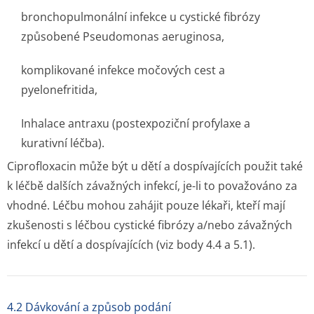
bronchopulmonální infekce u cystické fibrózy
způsobené Pseudomonas aeruginosa,
komplikované infekce močových cest a
pyelonefritida,
Inhalace antraxu (postexpoziční profylaxe a
kurativní léčba).
Ciprofloxacin může být u dětí a dospívajících použit také
k léčbě dalších závažných infekcí, je-li to považováno za
vhodné. Léčbu mohou zahájit pouze lékaři, kteří mají
zkušenosti s léčbou cystické fibrózy a/nebo závažných
infekcí u dětí a dospívajících (viz body 4.4 a 5.1).
4.2 Dávkování a způsob podání