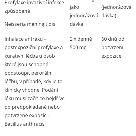
Profylaxe invazivní infekce
jako
(jednorázová
způsobené
jednorázová
dávka)
Neisseria meningjtidis
dávka
Inhalace antraxu –
2 x denně
60 dnů od
postexpoziční profylaxe a
500 mg
potvrzení
kurativní léčba u osob
expozice
které jsou schopné
podstoupit perorální
léčbu, v případě, kdy je to
klinicky vhodné. Podání
léku musí začít co nejdříve
po předpokládané nebo
potvrzené expozici.
Bacillus anthracis