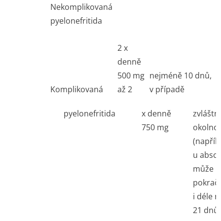
Nekomplikovaná
pyelonefritida
2 x
denně
500 mg
nejméně 10 dnů,
Komplikovaná
až 2
v případě
pyelonefritida
x denně
zvláštn
750 mg
okolnos
(napřík
u absce
může l
pokrač
i déle n
21 dnů