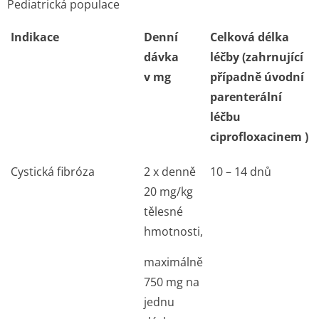
Pediatrická populace
Indikace
Denní
Celková délka
dávka
léčby (zahrnující
v mg
případně úvodní
parenterální
léčbu
ciprofloxacinem )
Cystická fibróza
2 x denně
10 – 14 dnů
20 mg/kg
tělesné
hmotnosti,
maximálně
750 mg na
jednu