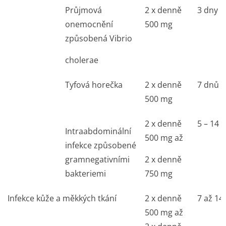
Průjmová
2 x denně
3 dny
onemocnění
500 mg
způsobená
Vibrio
cholerae
Tyfová horečka
2 x denně
7 dnů
500 mg
2 x denně
5 – 14 
Intraabdominální
500 mg až
infekce způsobené
gramnegativními
2 x denně
bakteriemi
750 mg
Infekce kůže a měkkých tkání
2 x denně
7 až 14
500 mg až