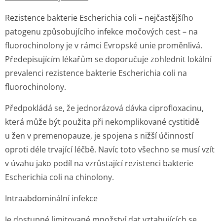
Rezistence bakterie Escherichia coli – nejčastějšího
patogenu způsobujícího infekce močových cest – na
fluorochinolony je v rámci Evropské unie proměnlivá.
Předepisujícím lékařům se doporučuje zohlednit lokální
prevalenci rezistence bakterie Escherichia coli na
fluorochinolony.
Předpokládá se, že jednorázová dávka ciprofloxacinu,
která může být použita při nekomplikované cystitidě
u žen v premenopauze, je spojena s nižší účinností
oproti déle trvající léčbě. Navíc toto všechno se musí vzít
v úvahu jako podíl na vzrůstající rezistenci bakterie
Escherichia coli na chinolony.
Intraabdominální infekce
Je dostupné limitované množství dat vztahujících se