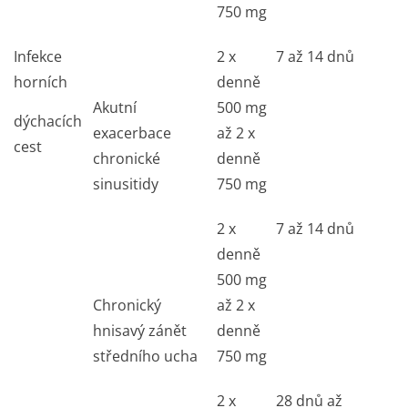
750 mg
Infekce
2 x
7 až 14 dnů
horních
denně
Akutní
500 mg
dýchacích
exacerbace
až 2 x
cest
chronické
denně
sinusitidy
750 mg
2 x
7 až 14 dnů
denně
500 mg
Chronický
až 2 x
hnisavý zánět
denně
středního ucha
750 mg
2 x
28 dnů až