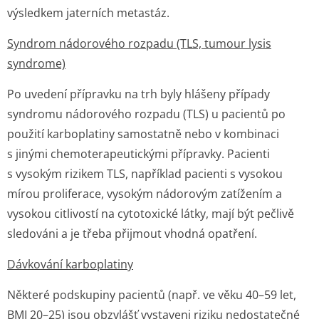
výsledkem jaterních metastáz.
Syndrom nádorového rozpadu (TLS, tumour lysis
syndrome)
Po uvedení přípravku na trh byly hlášeny případy
syndromu nádorového rozpadu (TLS) u pacientů po
použití karboplatiny samostatně nebo v kombinaci
s jinými chemoterapeutickými přípravky. Pacienti
s vysokým rizikem TLS, například pacienti s vysokou
mírou proliferace, vysokým nádorovým zatížením a
vysokou citlivostí na cytotoxické látky, mají být pečlivě
sledováni a je třeba přijmout vhodná opatření.
Dávkování karboplatiny
Některé podskupiny pacientů (např. ve věku 40–59 let,
BMI 20–25) jsou obzvlášť vystaveni riziku nedostatečné