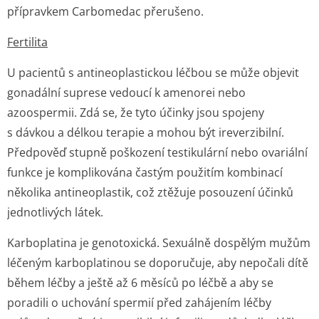
přípravkem Carbomedac přerušeno.
Fertilita
U pacientů s antineoplastickou léčbou se může objevit
gonadální suprese vedoucí k amenorei nebo
azoospermii. Zdá se, že tyto účinky jsou spojeny
s dávkou a délkou terapie a mohou být ireverzibilní.
Předpověď stupně poškození testikulární nebo ovariální
funkce je komplikována častým použitím kombinací
několika antineoplastik, což ztěžuje posouzení účinků
jednotlivých látek.
Karboplatina je genotoxická. Sexuálně dospělým mužům
léčeným karboplatinou se doporučuje, aby nepočali dítě
během léčby a ještě až 6 měsíců po léčbě a aby se
poradili o uchování spermií před zahájením léčby