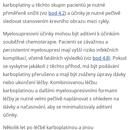
karboplatiny u těchto skupin pacientů je nutné
přiměřeně snížit (viz
bod 4.2
) a účinky je nutné pečlivě
sledovat stanovením krevního obrazu mezi cykly.
Myelosupresivní účinky mohou být aditivní k účinkům
souběžné chemoterapie. Pacienti se závažnou a
perzistentní myelosupresí mají vyšší riziko infekčních
komplikací, včetně fatálních výsledků (viz
bod 4.8
). Pokud
se vyskytne jakákoli z těchto příhod, má být podávání
karboplatiny přerušeno a mají být zváženy úpravy dávky
nebo ukončení léčby. Kombinovanou léčbu
karboplatinou a dalšími myelosupresivními formami
léčby je nutné velmi pečlivě naplánovat s ohledem na
dávky a načasování, aby se minimalizovaly aditivní
účinky.
Několik let po léčbě karboplatinou a jinou