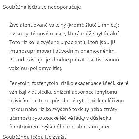
Souběžná léčba se nedoporučuje
Živé atenuované vakcíny (kromě žluté zimnice):
riziko systémové reakce, která může být fatální.
Toto riziko je zvýšené u pacientů, kteří jsou již
imunosuprimovaní původním onemocněním.
Pokud existuje, je vhodné použít inaktivovanou
vakcínu (poliomyelitis).
Fenytoin, fosfenytoin: riziko exacerbace křečí, které
vznikají v důsledku snížení absorpce fenytoinu
trávicím traktem způsobené cytotoxickou léčivou
látkou nebo riziko zvýšené toxicity nebo ztráty
účinnosti cytotoxické léčivé látky v důsledku
fenotoninem zvýšeného metabolismu jater.
Souběžnou léčbu lze zvážit