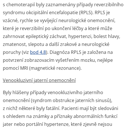
s chemoterapií byly zaznamenány případy reverzibilního
syndromu okcipitální encefalopatie (RPLS). RPLS je
vzácné, rychle se vyvíjející neurologické onemocnění,
které je reverzibilní po ukončení léčby a které může
zahrnovat epileptický záchvat, hypertenzi, bolest hlavy,
zmatenost, slepotu a další zrakové a neurologické
poruchy (viz
bod 4.8
). Diagnóza RPLS je založena na
potvrzení zobrazovacím vyšetřením mozku, nejlépe
pomocí MRI (magnetické rezonance).
Venookluzivní jaterní onemocnění
Byly hlášeny případy venookluzivního jaterního
onemocnění (syndrom obstrukce jaterních sinusů),
z nichž některé byly fatální. Pacienti mají být sledováni
s ohledem na známky a příznaky abnormálních funkcí
jater nebo portální hypertenze, které zjevně nejsou