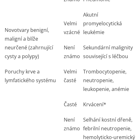
Akutní
Velmi
promyelocytická
Novotvary benigní,
vzácné
leukémie
maligní a blíže
neurčené (zahrnující
Není
Sekundární malignity
cysty a p
ol
ypy
)
známo
související s léčbou
Poruchy krve a
Velmi
Trombocytopenie,
lymfatického systému
časté
neutropenie,
leukopenie, anémie
Časté
Krvácení*
Není
Selhání kostní dřeně,
známo
febrilní neutropenie,
hemolyticko-uremický