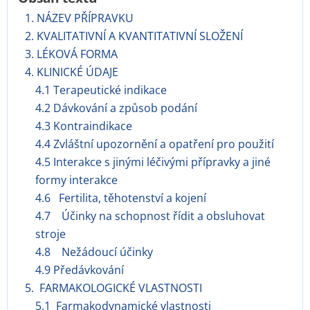
1. NÁZEV PŘÍPRAVKU
2. KVALITATIVNÍ A KVANTITATIVNÍ SLOŽENÍ
3. LÉKOVÁ FORMA
4. KLINICKÉ ÚDAJE
4.1 Terapeutické indikace
4.2 Dávkování a způsob podání
4.3 Kontraindikace
4.4 Zvláštní upozornění a opatření pro použití
4.5 Interakce s jinými léčivými přípravky a jiné
formy interakce
4.6 Fertilita, těhotenství a kojení
4.7 Účinky na schopnost řídit a obsluhovat
stroje
4.8 Nežádoucí účinky
4.9 Předávkování
5. FARMAKOLOGICKÉ VLASTNOSTI
5.1 Farmakodynamické vlastnosti