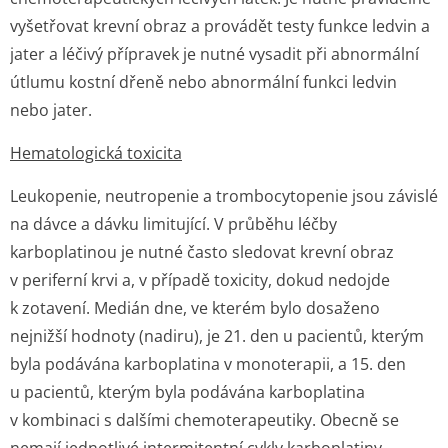
vyšetřovat krevní obraz a provádět testy funkce ledvin a
jater a léčivý přípravek je nutné vysadit při abnormální
útlumu kostní dřeně nebo abnormální funkci ledvin
nebo jater.
Hematologická toxicita
Leukopenie, neutropenie a trombocytopenie jsou závislé
na dávce a dávku limitující. V průběhu léčby
karboplatinou je nutné často sledovat krevní obraz
v periferní krvi a, v případě toxicity, dokud nedojde
k zotavení. Medián dne, ve kterém bylo dosaženo
nejnižší hodnoty (nadiru), je 21. den u pacientů, kterým
byla podávána karboplatina v monoterapii, a 15. den
u pacientů, kterým byla podávána karboplatina
v kombinaci s dalšími chemoterapeutiky. Obecně se