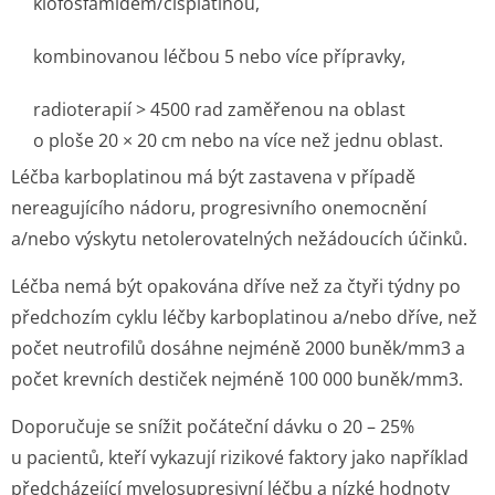
klofosfamidem/cis­platinou,
kombinovanou léčbou 5 nebo více přípravky,
radioterapií > 4500 rad zaměřenou na oblast
o ploše 20 × 20 cm nebo na více než jednu oblast.
Léčba karboplatinou má být zastavena v případě
nereagujícího nádoru, progresivního onemocnění
a/nebo výskytu netolerovatelných nežádoucích účinků.
Léčba nemá být opakována dříve než za čtyři týdny po
předchozím cyklu léčby karboplatinou a/nebo dříve, než
počet neutrofilů dosáhne nejméně 2000 buněk/mm
3
a
počet krevních destiček nejméně 100 000 buněk/mm
3
.
Doporučuje se snížit počáteční dávku o 20 – 25%
u pacientů, kteří vykazují rizikové faktory jako například
předcházející myelosupresivní léčbu a nízké hodnoty