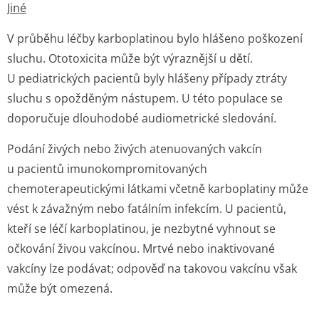
Jiné
V průběhu léčby karboplatinou bylo hlášeno poškození
sluchu. Ototoxicita může být výraznější u dětí.
U pediatrických pacientů byly hlášeny případy ztráty
sluchu s opožděným nástupem. U této populace se
doporučuje dlouhodobé audiometrické sledování.
Podání živých nebo živých atenuovaných vakcín
u pacientů imunokompromi­tovaných
chemoterapeutickými látkami včetně karboplatiny může
vést k závažným nebo fatálním infekcím. U pacientů,
kteří se léčí karboplatinou, je nezbytné vyhnout se
očkování živou vakcínou. Mrtvé nebo inaktivované
vakcíny lze podávat; odpověď na takovou vakcínu však
může být omezená.