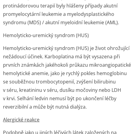
protinádorovou terapií byly hlášeny případy akutní
promyelocytární leukemie a myelodysplastického
syndromu (MDS) / akutní myeloidní leukemie (AML).
Hemolyticko-uremický syndrom (HUS)
Hemolyticko-uremický syndrom (HUS) je život ohrožující
nežádoucí účinek. Karboplatina má být vysazena při
prvních známkách jakéhokoli průkazu mikroangiopatické
hemolytické anemie, jako je rychlý pokles hemoglobinu
se souběžnou trombocytopenií, zvýšení bilirubinu
v séru, kreatininu v séru, dusíku močoviny nebo LDH
v krvi. Selhání ledvin nemusí být po ukončení léčby
reverzibilní a může být nutná dialýza.
Alergické reakce
Podobně jako u jiných léčivých látek založených na