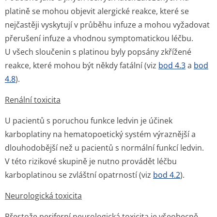
platině se mohou objevit alergické reakce, které se
nejčastěji vyskytují v průběhu infuze a mohou vyžadovat
přerušení infuze a vhodnou symptomatickou léčbu.
U všech sloučenin s platinou byly popsány zkřížené
reakce, které mohou být někdy fatální (viz
bod 4.3
a
bod
4.8
).
Renální toxicita
U pacientů s poruchou funkce ledvin je účinek
karboplatiny na hematopoetický systém výraznější a
dlouhodobější než u pacientů s normální funkcí ledvin.
V této rizikové skupině je nutno provádět léčbu
karboplatinou se zvláštní opatrností (viz
bod 4.2
).
Neurologická toxicita
Přestože periferní neurologická toxicita je všeobecně