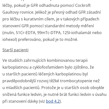
léčby, pokud je GFR odhadnuta pomocí Cockroft
Gaultovy rovnice. Jelikož je přesný odhad GFR zásadní
pro léčbu s kurativním cílem, je v takových případech
stanovení GFR pomocí standardní metody měření
(inulin,
51
Cr-EDTA,
99m
Tc-DTPA,
125
I-iothalamát nebo
iohexol) preferováno, pokud je to možné.
Starší pacienti
Ve studiích zahrnujících kombinovanou terapii
karboplatinou a cyklofosfamidem bylo zjištěno, že
u starších pacientů léčených karboplatinou byl
pravděpodobnější rozvoj těžké trombocytopenie než
u mladších pacientů. Protože je u starších osob obvykle
snížená funkce ledvin, je nutné brát funkci ledvin v úvahu
při stanovení dávky (viz
bod 4.2
).