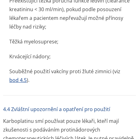
Preexistující těžká porucha funkce ledvin (clearance
kreatininu < 30 ml/min), pokud podle posouzení
lékařem a pacientem nepřevažují možné přínosy
léčby nad riziky;
Těžká myelosuprese;
Krvácející nádory;
Souběžné použití vakcíny proti žluté zimnici (viz
bod 4.5
).
4.4 Zvláštní upozornění a opatření pro použití
Karboplatinu smí používat pouze lékaři, kteří mají
zkušenosti s podáváním protinádorových
chemoterapeutických léčivých látek. Je nutné pravidelně