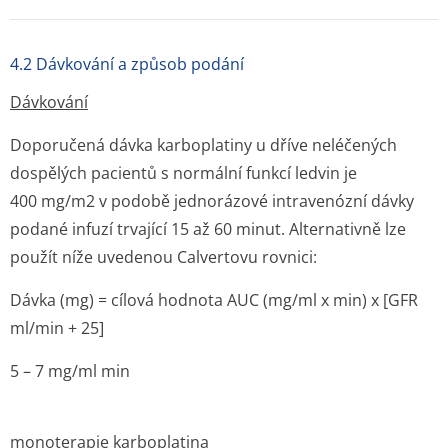
4.2 Dávkování a způsob podání
Dávkování
Doporučená dávka karboplatiny u dříve neléčených
dospělých pacientů s normální funkcí ledvin je
400 mg/m
2
v podobě jednorázové intravenózní dávky
podané infuzí trvající 15 až 60 minut. Alternativně lze
použít níže uvedenou Calvertovu rovnici:
Dávka (mg) = cílová hodnota AUC (mg/ml x min) x [GFR
ml/min + 25]
5 – 7 mg/ml min
monoterapie karboplatina