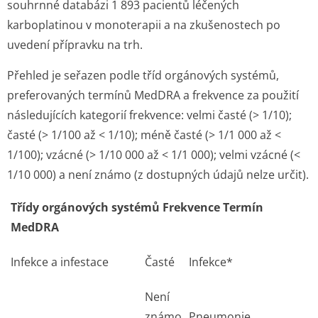
souhrnné databázi 1 893 pacientů léčených
karboplatinou v monoterapii a na zkušenostech po
uvedení přípravku na trh.
Přehled je seřazen podle tříd orgánových systémů,
preferovaných termínů MedDRA a frekvence za použití
následujících kategorií frekvence: velmi časté (> 1/10);
časté (> 1/100 až < 1/10); méně časté (> 1/1 000 až <
1/100); vzácné (> 1/10 000 až < 1/1 000); velmi vzácné (<
1/10 000) a není známo (z dostupných údajů nelze určit).
Třídy orgánových systémů Frekvence Termín
MedDRA
Infekce a infestace
Časté
Infekce*
Není
známo
Pneumonie