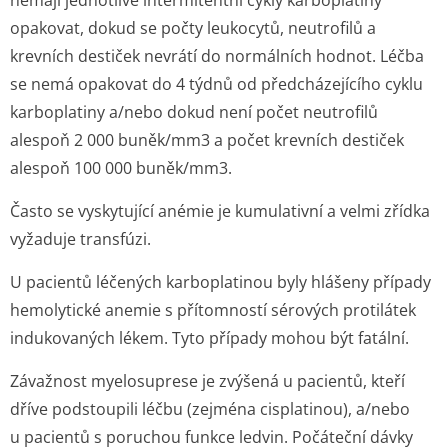
nemají jednotlivé intermitentní cykly karboplatiny
opakovat, dokud se počty leukocytů, neutrofilů a
krevních destiček nevrátí do normálních hodnot. Léčba
se nemá opakovat do 4 týdnů od předcházejícího cyklu
karboplatiny a/nebo dokud není počet neutrofilů
alespoň 2 000 buněk/mm3 a počet krevních destiček
alespoň 100 000 buněk/mm3.
Často se vyskytující anémie je kumulativní a velmi zřídka
vyžaduje transfúzi.
U pacientů léčených karboplatinou byly hlášeny případy
hemolytické anemie s přítomností sérových protilátek
indukovaných lékem. Tyto případy mohou být fatální.
Závažnost myelosuprese je zvýšená u pacientů, kteří
dříve podstoupili léčbu (zejména cisplatinou), a/nebo
u pacientů s poruchou funkce ledvin. Počáteční dávky