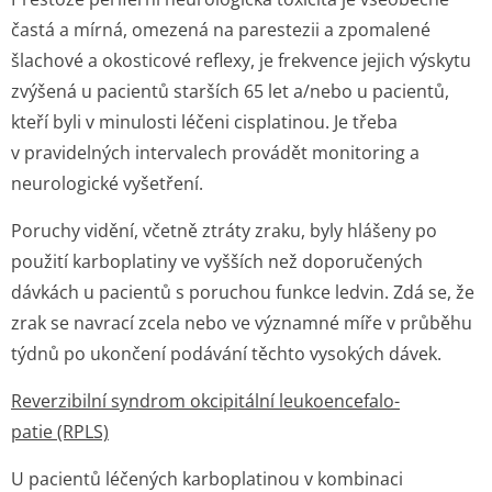
častá a mírná, omezená na parestezii a zpomalené
šlachové a okosticové reflexy, je frekvence jejich výskytu
zvýšená u pacientů starších 65 let a/nebo u pacientů,
kteří byli v minulosti léčeni cisplatinou. Je třeba
v pravidelných intervalech provádět monitoring a
neurologické vyšetření.
Poruchy vidění, včetně ztráty zraku, byly hlášeny po
použití karboplatiny ve vyšších než doporučených
dávkách u pacientů s poruchou funkce ledvin. Zdá se, že
zrak se navrací zcela nebo ve významné míře v průběhu
týdnů po ukončení podávání těchto vysokých dávek.
Reverzibilní syndrom okcipitální leukoencefalo­
patie (RPLS)
U pacientů léčených karboplatinou v kombinaci