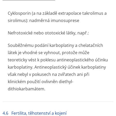
Cyklosporin (a na základě extrapolace takrolimus a
sirolimus): nadměrná imunosuprese
Nefrotoxické nebo ototoxické látky, např.:
Souběžnému podání karboplatiny a chelatačních
látek je vhodné se vyhnout, protože může
teoreticky vést k poklesu antineoplastického účinku
karboplatiny. Antineoplastický účinek karboplatiny
však nebyl v pokusech na zvířatech ani při
klinickém použití ovlivněn diethyl-
dithiokarbamátem.
4.6 Fertilita, těhotenství a kojení