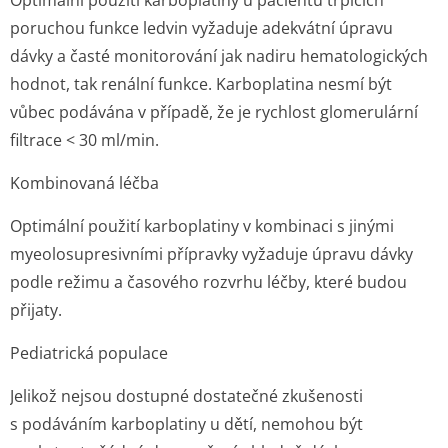
Optimální použití karboplatiny u pacientů trpících
poruchou funkce ledvin vyžaduje adekvátní úpravu
dávky a časté monitorování jak nadiru hematologických
hodnot, tak renální funkce. Karboplatina nesmí být
vůbec podávána v případě, že je rychlost glomerulární
filtrace < 30 ml/min.
Kombinovaná léčba
Optimální použití karboplatiny v kombinaci s jinými
myeolosupresivními přípravky vyžaduje úpravu dávky
podle režimu a časového rozvrhu léčby, které budou
přijaty.
Pediatrická populace
Jelikož nejsou dostupné dostatečné zkušenosti
s podáváním karboplatiny u dětí, nemohou být