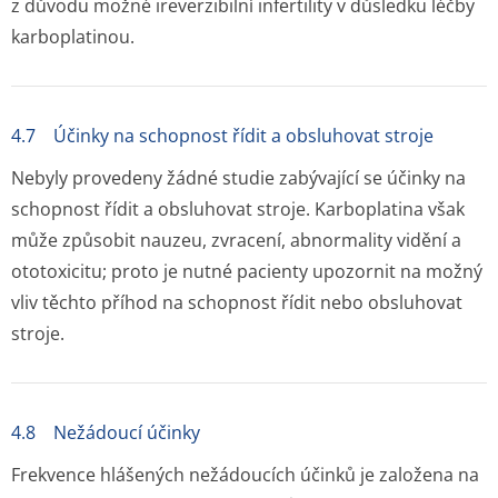
z důvodu možné ireverzibilní infertility v důsledku léčby
karboplatinou.
4.7 Účinky na schopnost řídit a obsluhovat stroje
Nebyly provedeny žádné studie zabývající se účinky na
schopnost řídit a obsluhovat stroje. Karboplatina však
může způsobit nauzeu, zvracení, abnormality vidění a
ototoxicitu; proto je nutné pacienty upozornit na možný
vliv těchto příhod na schopnost řídit nebo obsluhovat
stroje.
4.8 Nežádoucí účinky
Frekvence hlášených nežádoucích účinků je založena na