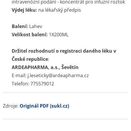
intravenózní podání - koncentrát pro infuzní roztok
Výdej léku:
na lékařský předpis
Balení:
Lahev
Velikost balení:
1X200ML
Držitel rozhodnutí o registraci daného léku v
České republice
:
ARDEAPHARMA, a.s., Ševětín
E-mail: j.leseticky@ardeapharma.cz
Telefon: 775579012
Zdroje:
Originál PDF (sukl.cz)