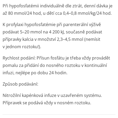
Při hypofosfatémii individuálně dle ztrát, denní dávka je
až 80 mmol/24 hod, u dětí cca 0,4–0,8 mmol/kg/24 hod.
K profylaxi hypofosfatémie při parenterální výživě
podávat 5–20 mmol na 4 200 kJ, současně podávat
přípravky kalcia v množství 2,3–4,5 mmol (nemísit
v jednom roztoku!).
Rychlost podání: Přísun fosfátu je třeba vždy provádět
pomalu za přidání do nosného roztoku v kontinuální
infuzi, nejlépe po dobu 24 hodin.
Způsob podávání:
Nitrožilní kapénková infuze v uzavřeném systému.
Přípravek se podává vždy v nosném roztoku.