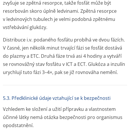
zvyšuje se zpětná resorpce, takže fosfát může být
resorbován skoro úplně ledvinami. Zpětná resorpce
v ledvinových tubulech je velmi podobná zpětnému
vstřebávání glukózy.
Distribuce i.v. podaného fosfátu probíhá ve dvou fázích.
V časné, jen několik minut trvající fázi se fosfát dostává
do plazmy a ETC. Druhá fáze trvá asi 4 hodiny a vytváří
se rovnovážný stav fosfátu v ICT a ECT. Glukóza a inzulín
urychlují tuto fázi 3–4×, pak se již rovnováha nemění.
5.3. Předklinické údaje vztahující se k bezpečnosti
Vzhledem ke složení a užití přípravku a vlastnostem
účinné látky nemá otázka bezpečnosti pro organismus
opodstatnění.