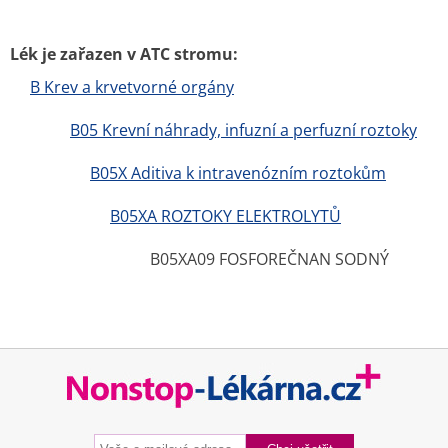
Lék je zařazen v ATC stromu:
B Krev a krvetvorné orgány
B05 Krevní náhrady, infuzní a perfuzní roztoky
B05X Aditiva k intravenózním roztokům
B05XA ROZTOKY ELEKTROLYTŮ
B05XA09 FOSFOREČNAN SODNÝ