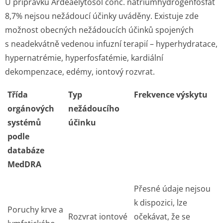
U přípravku Ardeaelytosol conc. natriumhydrogen­fosfát
8,7% nejsou nežádoucí účinky uváděny. Existuje zde
možnost obecných nežádoucích účinků spojených
s neadekvátně vedenou infuzní terapií – hyperhydratace,
hypernatrémie, hyperfosfatémie, kardiální
dekompenzace, edémy, iontový rozvrat.
Třída
Typ
Frekvence výskytu
orgánových
nežádoucího
systémů
účinku
podle
databáze
MedDRA
Přesné údaje nejsou
k dispozici, lze
Poruchy krve a
Rozvrat iontové
očekávat, že se