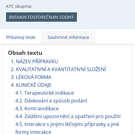
ATC skupina:
B05XA09 FOSFOREČNAN SODNÝ
Příbalový leták
Souhrnné informace
Obsah textu
1. NÁZEV PŘÍPRAVKU
2. KVALITATIVNÍ A KVANTITATIVNÍ SLOŽENÍ
3. LÉKOVÁ FORMA
4. KLINICKÉ ÚDAJE
4.1. Terapeutické indikace
4.2. Dávkování a způsob podání
4.3. Kontraindikace
4.4. Zvláštní upozornění a opatření pro použití
4.5. Interakce s jinými léčivými přípravky a jiné
formy interakce