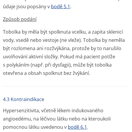
údaje jsou popsány v
bodě 5.1
.
Způsob podání
Tobolka by měla být spolknuta vcelku, a zapita sklenicí
vody, vsedě nebo vestoje (ne vleže). Tobolka by neměla
být rozlomena ani rozžvýkána, protože by to narušilo
uvolňování aktivní složky. Pokud má pacient potíže
s polykáním (např. při dysfagii), může být tobolka
otevřena a obsah spolknut bez žvýkání.
4.3 Kontraindikace
Hypersenzitivita, včetně lékem indukovaného
angioedému, na léčivou látku nebo na kteroukoli
pomocnou látku uvedenou v
bodě 6.1
.