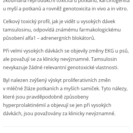
zkoumána reprodukční toxicita u potkanů, karcinogenita
u myší a potkanů a rovněž genotoxicita
in vivo
a
in vitro
.
Celkový toxický profil, jak je vidět u vysokých dávek
tamsulosinu, odpovídá známému farmakologickému
působení alfa1 – adrenergních blokátorů.
Při velmi vysokých dávkách se objevily změny EKG u psů,
ale považují se za klinicky nevýznamné. Tamsulosin
nevykazuje žádné relevantní genotoxické vlastnosti.
Byl nalezen zvýšený výskyt proliferativních změn
v mléčné žláze potkaních a myších samiček. Tyto nálezy,
které jsou pravděpodobně způsobeny
hyperprolaktinémií a objevují se jen při vysokých
dávkách, jsou považovány za klinicky nevýznamné.