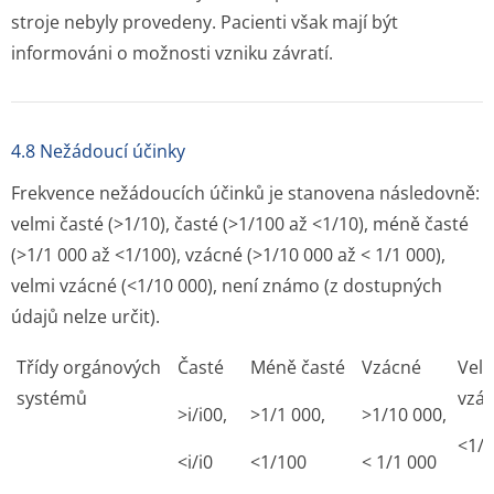
stroje nebyly provedeny. Pacienti však mají být
informováni o možnosti vzniku závratí.
4.8 Nežádoucí účinky
Frekvence nežádoucích účinků je stanovena následovně:
velmi časté (>1/10), časté (>1/100 až <1/10), méně časté
(>1/1 000 až <1/100), vzácné (>1/10 000 až < 1/1 000),
velmi vzácné (<1/10 000), není známo (z dostupných
údajů nelze určit).
Třídy orgánových
Časté
Méně časté
Vzácné
Vel
systémů
vzá
>i/i00,
>1/1 000,
>1/10 000,
<1/1
<i/i0
<1/100
< 1/1 000