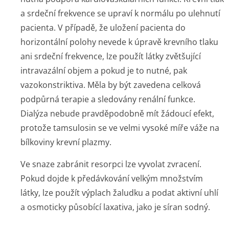
a srdeční frekvence se upraví k normálu po ulehnutí
pacienta. V případě, že uložení pacienta do
horizontální polohy nevede k úpravě krevního tlaku
ani srdeční frekvence, lze použít látky zvětšující
intravazální objem a pokud je to nutné, pak
vazokonstriktiva. Měla by být zavedena celková
podpůrná terapie a sledovány renální funkce.
Dialýza nebude pravděpodobně mít žádoucí efekt,
protože tamsulosin se ve velmi vysoké míře váže na
bílkoviny krevní plazmy.
Ve snaze zabránit resorpci lze vyvolat zvracení.
Pokud dojde k předávkování velkým množstvím
látky, lze použít výplach žaludku a podat aktivní uhlí
a osmoticky působící laxativa, jako je síran sodný.