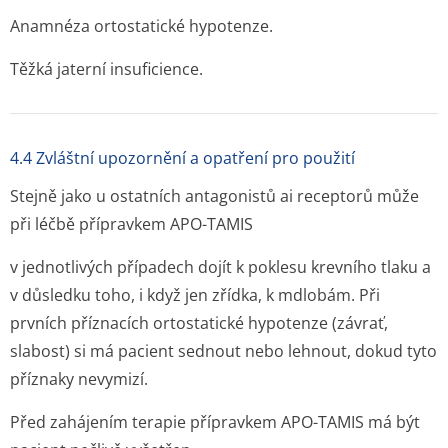
Anamnéza ortostatické hypotenze.
Těžká jaterní insuficience.
4.4 Zvláštní upozornění a opatření pro použití
Stejně jako u ostatních antagonistů ai receptorů může
při léčbě přípravkem APO-TAMIS
v jednotlivých případech dojít k poklesu krevního tlaku a
v důsledku toho, i když jen zřídka, k mdlobám. Při
prvních příznacích ortostatické hypotenze (závrať,
slabost) si má pacient sednout nebo lehnout, dokud tyto
příznaky nevymizí.
Před zahájením terapie přípravkem APO-TAMIS má být