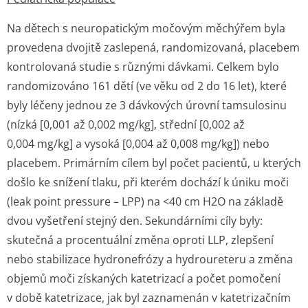
Na dětech s neuropatickým močovým měchýřem byla
provedena dvojitě zaslepená, randomizovaná, placebem
kontrolovaná studie s různými dávkami. Celkem bylo
randomizováno 161 dětí (ve věku od 2 do 16 let), které
byly léčeny jednou ze 3 dávkových úrovní tamsulosinu
(nízká [0,001 až 0,002 mg/kg], střední [0,002 až
0,004 mg/kg] a vysoká [0,004 až 0,008 mg/kg]) nebo
placebem. Primárním cílem byl počet pacientů, u kterých
došlo ke snížení tlaku, při kterém dochází k úniku moči
(leak point pressure – LPP) na <40 cm H2O na základě
dvou vyšetření stejný den. Sekundárními cíly byly:
skutečná a procentuální změna oproti LLP, zlepšení
nebo stabilizace hydronefrózy a hydroureteru a změna
objemů moči získaných katetrizací a počet pomočení
v době katetrizace, jak byl zaznamenán v katetrizačním