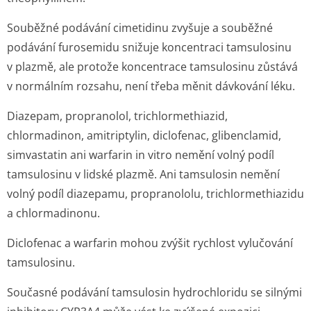
Souběžné podávání cimetidinu zvyšuje a souběžné
podávání furosemidu snižuje koncentraci tamsulosinu
v plazmě, ale protože koncentrace tamsulosinu zůstává
v normálním rozsahu, není třeba měnit dávkování léku.
Diazepam, propranolol, trichlormethiazid,
chlormadinon, amitriptylin, diclofenac, glibenclamid,
simvastatin ani warfarin
in vitro
nemění volný podíl
tamsulosinu v lidské plazmě. Ani tamsulosin nemění
volný podíl diazepamu, propranololu, trichlormethiazidu
a chlormadinonu.
Diclofenac a warfarin mohou zvýšit rychlost vylučování
tamsulosinu.
Současné podávání tamsulosin hydrochloridu se silnými