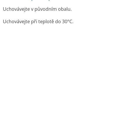
Uchovávejte v původním obalu.
Uchovávejte při teplotě do 30°C.
6.5 Druh obalu a velikost balení
Blistr: PVC/PVDC/Al-blistr. Blistry jsou baleny
v papírových krabičkách. Lahvička: HDPE lahvička s PP
uzávěrem.
Velikost balení: 30, 90 a 100 tobolek. Na trhu nemusí být
všechny velikosti balení.
6.6 Zvláštní opatření pro likvidaci přípravku a zacházení s
ním