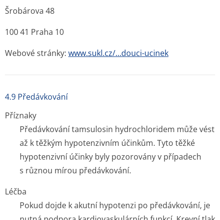
Šrobárova 48
100 41 Praha 10
Webové stránky:
www.sukl.cz/…douci-ucinek
4.9 Předávkování
Příznaky
Předávkování tamsulosin hydrochloridem může vést
až k těžkým hypotenzivním účinkům. Tyto těžké
hypotenzivní účinky byly pozorovány v případech
s různou mírou předávkování.
Léčba
Pokud dojde k akutní hypotenzi po předávkování, je
nutná podpora kardiovaskulárních funkcí. Krevní tlak