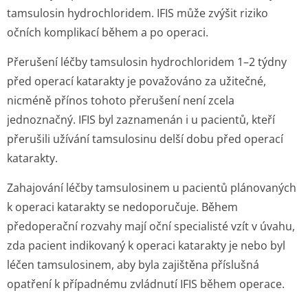
tamsulosin hydrochloridem. IFIS může zvýšit riziko
očních komplikací během a po operaci.
Přerušení léčby tamsulosin hydrochloridem 1–2 týdny
před operací katarakty je považováno za užitečné,
nicméně přínos tohoto přerušení není zcela
jednoznačný. IFIS byl zaznamenán i u pacientů, kteří
přerušili užívání tamsulosinu delší dobu před operací
katarakty.
Zahajování léčby tamsulosinem u pacientů plánovaných
k operaci katarakty se nedoporučuje. Během
předoperační rozvahy mají oční specialisté vzít v úvahu,
zda pacient indikovaný k operaci katarakty je nebo byl
léčen tamsulosinem, aby byla zajištěna příslušná
opatření k případnému zvládnutí IFIS během operace.