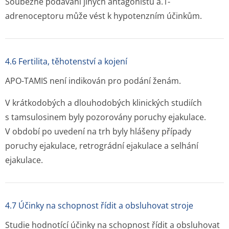
Souběžné podávání jiných antagonistů a.1-
adrenoceptoru může vést k hypotenzním účinkům.
4.6 Fertilita, těhotenství a kojení
APO-TAMIS není indikován pro podání ženám.
V krátkodobých a dlouhodobých klinických studiích
s tamsulosinem byly pozorovány poruchy ejakulace.
V období po uvedení na trh byly hlášeny případy
poruchy ejakulace, retrográdní ejakulace a selhání
ejakulace.
4.7 Účinky na schopnost řídit a obsluhovat stroje
Studie hodnotící účinky na schopnost řídit a obsluhovat