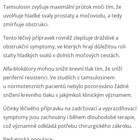
Tamsulosin zvyšuje maximální průtok moči tím, že
uvolňuje hladké svaly prostaty a močovodu, a tedy
zmírňuje obstrukci.
Tento léčivý přípravek rovněž zlepšuje dráždivé a
obstrukční symptomy, ve kterých hrají důležitou roli
stahy hladkých svalů v dolních močových cestách.
Alfa-blokátory mohou snížit krevní tlak tím, že sníží
periferní resistenci. Ve studiích s tamsulosinem
u normotenzních pacientů nebylo pozorováno žádné
snížení krevního tlaku s jakýmkoli klinickým významem.
Účinky léčivého přípravku na zadržovací a vyprazdňovací
symptomy jsou zachovány i během dlouhodobé terapie,
což významně odkládá potřebu chirurgického zákroku.
Pediatrická populace