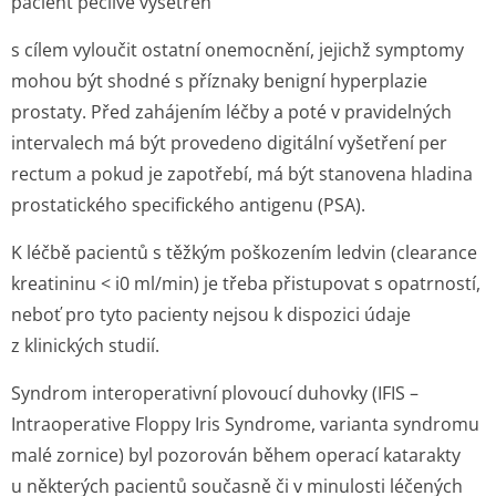
pacient pečlivě vyšetřen
s cílem vyloučit ostatní onemocnění, jejichž symptomy
mohou být shodné s příznaky benigní hyperplazie
prostaty. Před zahájením léčby a poté v pravidelných
intervalech má být provedeno digitální vyšetření per
rectum a pokud je zapotřebí, má být stanovena hladina
prostatického specifického antigenu (PSA).
K léčbě pacientů s těžkým poškozením ledvin (clearance
kreatininu < i0 ml/min) je třeba přistupovat s opatrností,
neboť pro tyto pacienty nejsou k dispozici údaje
z klinických studií.
Syndrom interoperativní plovoucí duhovky (IFIS –
Intraoperative Floppy Iris Syndrome, varianta syndromu
malé zornice) byl pozorován během operací katarakty
u některých pacientů současně či v minulosti léčených