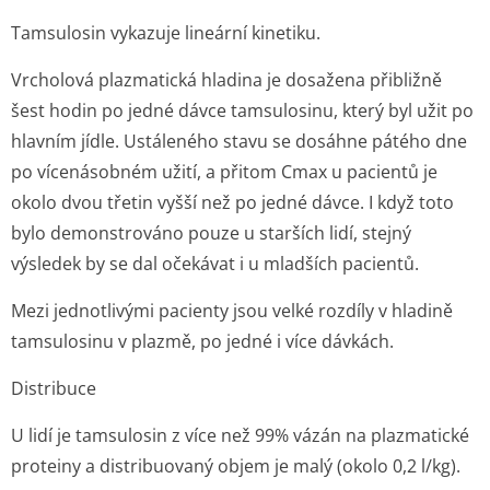
Tamsulosin vykazuje lineární kinetiku.
Vrcholová plazmatická hladina je dosažena přibližně
šest hodin po jedné dávce tamsulosinu, který byl užit po
hlavním jídle. Ustáleného stavu se dosáhne pátého dne
po vícenásobném užití, a přitom Cmax u pacientů je
okolo dvou třetin vyšší než po jedné dávce. I když toto
bylo demonstrováno pouze u starších lidí, stejný
výsledek by se dal očekávat i u mladších pacientů.
Mezi jednotlivými pacienty jsou velké rozdíly v hladině
tamsulosinu v plazmě, po jedné i více dávkách.
Distribuce
U lidí je tamsulosin z více než 99% vázán na plazmatické
proteiny a distribuovaný objem je malý (okolo 0,2 l/kg).