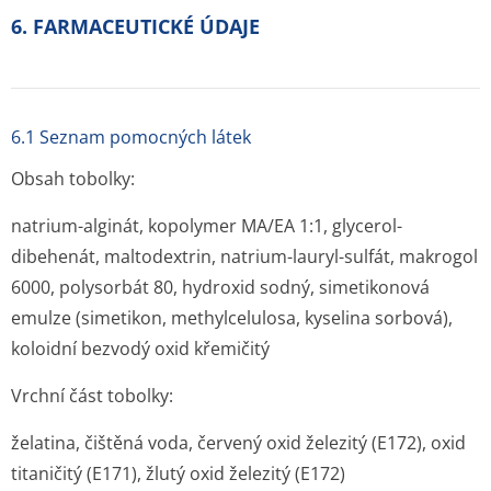
6. FARMACEUTICKÉ ÚDAJE
6.1 Seznam pomocných látek
Obsah tobolky:
natrium-alginát, kopolymer MA/EA 1:1, glycerol-
dibehenát, maltodextrin, natrium-lauryl-sulfát, makrogol
6000, polysorbát 80, hydroxid sodný, simetikonová
emulze (simetikon, methylcelulosa, kyselina sorbová),
koloidní bezvodý oxid křemičitý
Vrchní část tobolky
:
želatina, čištěná voda, červený oxid železitý (E172), oxid
titaničitý (E171), žlutý oxid železitý (E172)