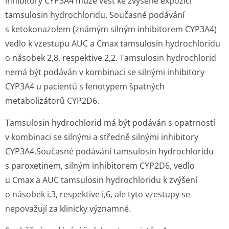
inhibitory CYP3A4 může vést ke zvýšené expozici
tamsulosin hydrochloridu. Současné podávání
s ketokonazolem (známým silným inhibitorem CYP3A4)
vedlo k vzestupu AUC a Cmax tamsulosin hydrochloridu
o násobek 2,8, respektive 2,2. Tamsulosin hydrochlorid
nemá být podáván v kombinaci se silnými inhibitory
CYP3A4 u pacientů s fenotypem špatných
metabolizátorů CYP2D6.
Tamsulosin hydrochlorid má být podáván s opatrností
v kombinaci se silnými a středně silnými inhibitory
CYP3A4.Současné podávání tamsulosin hydrochloridu
s paroxetinem, silným inhibitorem CYP2D6, vedlo
u Cmax a AUC tamsulosin hydrochloridu k zvýšení
o násobek i,3, respektive i,6, ale tyto vzestupy se
nepovažují za klinicky významné.