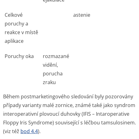
Celkové
astenie
poruchy a
reakce v místě
aplikace
Poruchy oka
rozmazané
vidění,
porucha
zraku
Během postmarketingového sledování byly pozorovány
případy varianty malé zornice, známé také jako syndrom
interoperativní plovoucí duhovky (IFIS – Intaroperative
Floppy Iris Syndrome) související s léčbou tamsulosinem.
(viz též
bod 4.4
).