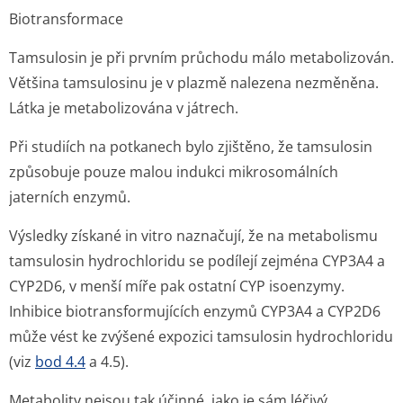
Biotransformace
Tamsulosin je při prvním průchodu málo metabolizován.
Většina tamsulosinu je v plazmě nalezena nezměněna.
Látka je metabolizována v játrech.
Při studiích na potkanech bylo zjištěno, že tamsulosin
způsobuje pouze malou indukci mikrosomálních
jaterních enzymů.
Výsledky získané
in vitro
naznačují, že na metabolismu
tamsulosin hydrochloridu se podílejí zejména CYP3A4 a
CYP2D6, v menší míře pak ostatní CYP isoenzymy.
Inhibice biotransformujících enzymů CYP3A4 a CYP2D6
může vést ke zvýšené expozici tamsulosin hydrochloridu
(viz
bod 4.4
a 4.5).
Metabolity nejsou tak účinné, jako je sám léčivý