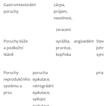
Gastrointestinální
zácpa,
poruchy
průjem,
nevolnost,
zvracení
Poruchy kůže
vyrážka,
angioedém
Steve
a podkožní
pruritus,
John
tkáně
kopřivka
synd
Poruchy
porucha
pria
reprodukčního
ejakulace,
systému a
retrográdní
prsu
ejakulace,
selhání
ejakulace