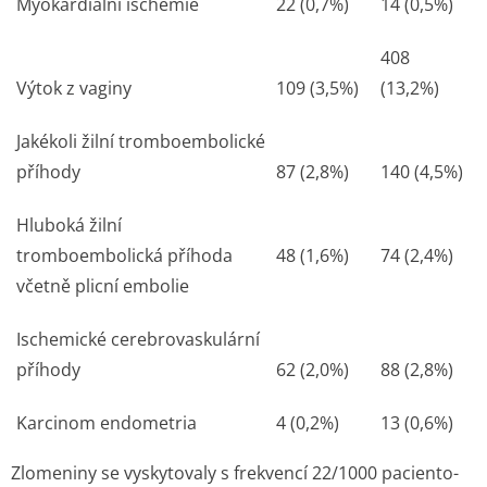
Myokardiální ischemie
22 (0,7%)
14 (0,5%)
408
Výtok z vaginy
109 (3,5%)
(13,2%)
Jakékoli žilní tromboembolické
příhody
87 (2,8%)
140 (4,5%)
Hluboká žilní
tromboembolická příhoda
48 (1,6%)
74 (2,4%)
včetně plicní embolie
Ischemické cerebrovaskulární
příhody
62 (2,0%)
88 (2,8%)
Karcinom endometria
4 (0,2%)
13 (0,6%)
Zlomeniny se vyskytovaly s frekvencí 22/1000 paciento-