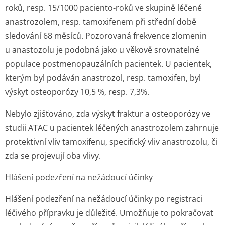
roků, resp. 15/1000 paciento-roků ve skupině léčené
anastrozolem, resp. tamoxifenem při střední době
sledování 68 měsíců. Pozorovaná frekvence zlomenin
u anastozolu je podobná jako u věkově srovnatelné
populace postmenopauzálních pacientek. U pacientek,
kterým byl podáván anastrozol, resp. tamoxifen, byl
výskyt osteoporózy 10,5 %, resp. 7,3%.
Nebylo zjišťováno, zda výskyt fraktur a osteoporózy ve
studii ATAC u pacientek léčených anastrozolem zahrnuje
protektivní vliv tamoxifenu, specifický vliv anastrozolu, či
zda se projevují oba vlivy.
Hlášení podezření na nežádoucí účinky
Hlášení podezření na nežádoucí účinky po registraci
léčivého přípravku je důležité. Umožňuje to pokračovat