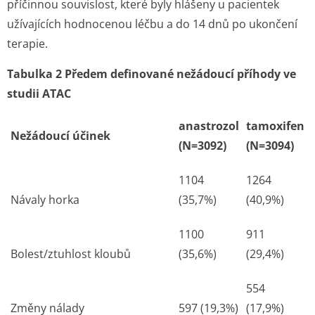
příčinnou souvislost, které byly hlášeny u pacientek
užívajících hodnocenou léčbu a do 14 dnů po ukončení
terapie.
Tabulka 2 Předem definované nežádoucí příhody ve
studii ATAC
anastrozol
tamoxifen
Nežádoucí účinek
(N=3092)
(N=3094)
1104
1264
Návaly horka
(35,7%)
(40,9%)
1100
911
Bolest/ztuhlost kloubů
(35,6%)
(29,4%)
554
Změny nálady
597 (19,3%)
(17,9%)