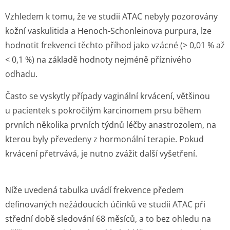
Vzhledem k tomu, že ve studii ATAC nebyly pozorovány
kožní vaskulitida a Henoch-Schonleinova purpura, lze
hodnotit frekvenci těchto příhod jako vzácné (> 0,01 % až
< 0,1 %) na základě hodnoty nejméně příznivého
odhadu.
Často se vyskytly případy vaginální krvácení, většinou
u pacientek s pokročilým karcinomem prsu během
prvních několika prvních týdnů léčby anastrozolem, na
kterou byly převedeny z hormonální terapie. Pokud
krvácení přetrvává, je nutno zvážit další vyšetření.
Níže uvedená tabulka uvádí frekvence předem
definovaných nežádoucích účinků ve studii ATAC při
střední době sledování 68 měsíců, a to bez ohledu na