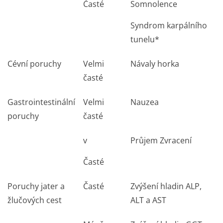
Časté
Somnolence
Syndrom karpálního
tunelu*
Cévní poruchy
Velmi
Návaly horka
časté
Gastrointestinální
Velmi
Nauzea
poruchy
časté
v
Průjem Zvracení
Časté
Poruchy jater a
Časté
Zvýšení hladin ALP,
žlučových cest
ALT a AST