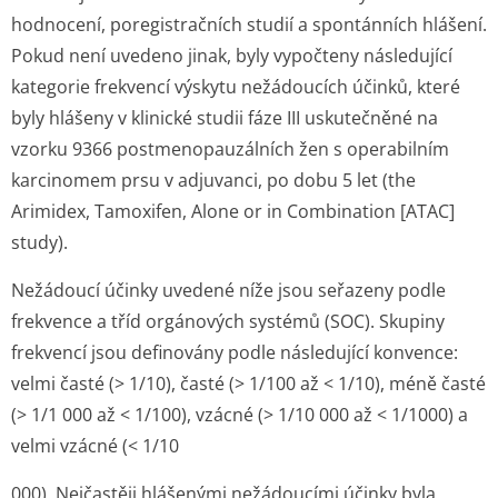
hodnocení, poregistračních studií a spontánních hlášení.
Pokud není uvedeno jinak, byly vypočteny následující
kategorie frekvencí výskytu nežádoucích účinků, které
byly hlášeny v klinické studii fáze III uskutečněné na
vzorku 9366 postmeno­pauzálních žen s operabilním
karcinomem prsu v adjuvanci, po dobu 5 let (the
Arimidex, Tamoxifen, Alone or in Combination [ATAC]
study).
Nežádoucí účinky uvedené níže jsou seřazeny podle
frekvence a tříd orgánových systémů (SOC). Skupiny
frekvencí jsou definovány podle následující konvence:
velmi časté (> 1/10), časté (> 1/100 až < 1/10), méně časté
(> 1/1 000 až < 1/100), vzácné (> 1/10 000 až < 1/1000) a
velmi vzácné (< 1/10
000). Nejčastěji hlášenými nežádoucími účinky byla