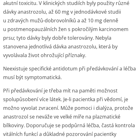
akutní toxicitu. V klinických studiích byly použity různé
dávky anastrozolu, až 60 mg v jednodávkové studii
u zdravých mužů-dobrovolníků a až 10 mg denně
u postmenopau­zálních žen s pokročilým karcinomem
prsu; tyto dávky byly dobře tolerovány. Nebyla
stanovena jednotlivá dávka anastrozolu, která by
vyvolávala život ohrožující příznaky.
Neexistuje specifické antidotum při předávkování a léčba
musí být symptomatická.
Při předávkování je třeba mít na paměti možnost
spolupůsobení více látek. Je-li pacientka při vědomí, je
možno vyvolat zvracení. Může pomoci i dialýza, protože
anastrozol se neváže ve velké míře na plazmatické
bílkoviny. Doporučuje se podpůrná léčba, častá kontrola
vitálních funkcí a důkladné pozorování pacientky