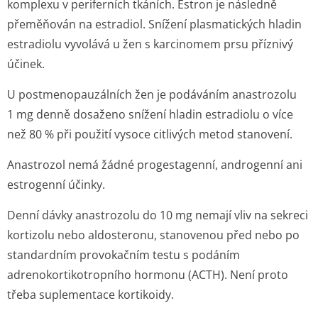
komplexu v periferních tkáních. Estron je následně
přeměňován na estradiol. Snížení plasmatických hladin
estradiolu vyvolává u žen s karcinomem prsu příznivý
účinek.
U postmenopau­zálních žen je podáváním anastrozolu
1 mg denně dosaženo snížení hladin estradiolu o více
než 80 % při použití vysoce citlivých metod stanovení.
Anastrozol nemá žádné progestagenní, androgenní ani
estrogenní účinky.
Denní dávky anastrozolu do 10 mg nemají vliv na sekreci
kortizolu nebo aldosteronu, stanovenou před nebo po
standardním provokačním testu s podáním
adrenokortiko­tropního hormonu (ACTH). Není proto
třeba suplementace kortikoidy.