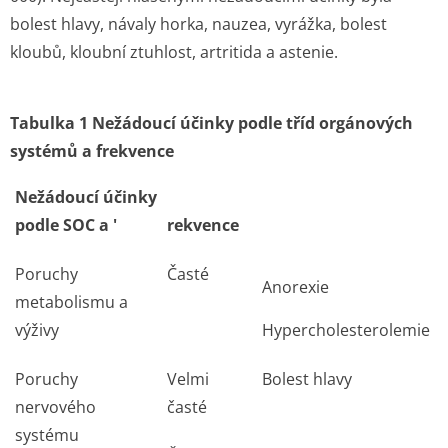
bolest hlavy, návaly horka, nauzea, vyrážka, bolest
kloubů, kloubní ztuhlost, artritida a astenie.
Tabulka 1 Nežádoucí účinky podle tříd orgánových
systémů a frekvence
Nežádoucí účinky
podle SOC a '
rekvence
Poruchy
Časté
Anorexie
metabolismu a
výživy
Hypercholeste­rolemie
Poruchy
Velmi
Bolest hlavy
nervového
časté
systému