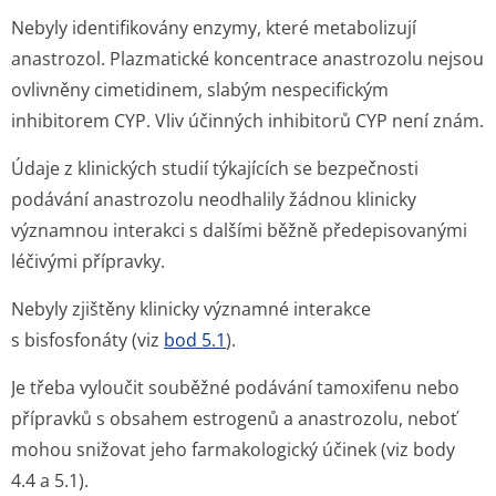
Nebyly identifikovány enzymy, které metabolizují
anastrozol. Plazmatické koncentrace anastrozolu nejsou
ovlivněny cimetidinem, slabým nespecifickým
inhibitorem CYP. Vliv účinných inhibitorů CYP není znám.
Údaje z klinických studií týkajících se bezpečnosti
podávání anastrozolu neodhalily žádnou klinicky
významnou interakci s dalšími běžně předepisovanými
léčivými přípravky.
Nebyly zjištěny klinicky významné interakce
s bisfosfonáty (viz
bod 5.1
).
Je třeba vyloučit souběžné podávání tamoxifenu nebo
přípravků s obsahem estrogenů a anastrozolu, neboť
mohou snižovat jeho farmakologický účinek (viz body
4.4 a 5.1).