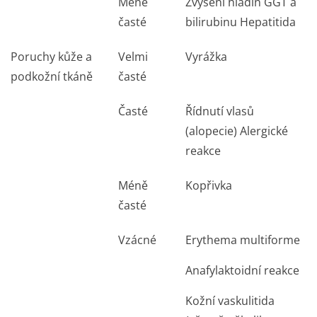
Méně
Zvýšení hladin GGT a
časté
bilirubinu Hepatitida
Poruchy kůže a
Velmi
Vyrážka
podkožní tkáně
časté
Časté
Řídnutí vlasů
(alopecie) Alergické
reakce
Méně
Kopřivka
časté
Vzácné
Erythema multiforme
Anafylaktoidní reakce
Kožní vaskulitida