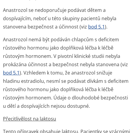
Anastrozol se nedoporučuje podávat dětem a
dospívajícím, neboť u této skupiny pacientů nebyla
stanovena bezpečnost a účinnost (viz
bod 5.1
).
Anastrozol nemá být podáván chlapcům s deficitem
růstového hormonu jako doplňková léčba k léčbě
růstovým hormonem. V pivotní klinické studii nebyla
prokázána účinnost a bezpečnost nebyla stanovena (viz
bod 5.1
). Vzhledem k tomu, že anastrozol snižuje
hladinu estradiolu, nesmí se podávat dívkám s deficitem
růstového hormonu jako doplňková léčba k léčbě
růstovým hormonem. Údaje o dlouhodobé bezpečnosti
u dětí a dospívajících nejsou dostupné.
Přecitlivělost na laktosu
Tento přípravek obsahuje laktosu. Pacientky se vzácnými