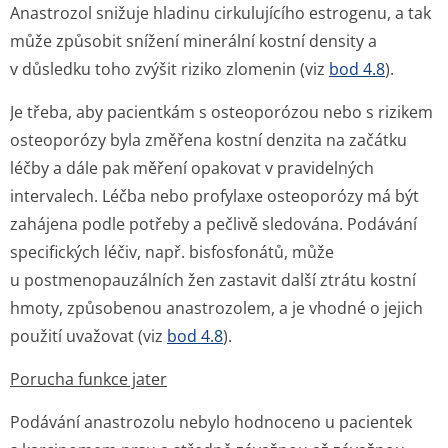
Anastrozol snižuje hladinu cirkulujícího estrogenu, a tak
může způsobit snížení minerální kostní density a
v důsledku toho zvýšit riziko zlomenin (viz
bod 4.8
).
Je třeba, aby pacientkám s osteoporózou nebo s rizikem
osteoporózy byla změřena kostní denzita na začátku
léčby a dále pak měření opakovat v pravidelných
intervalech. Léčba nebo profylaxe osteoporózy má být
zahájena podle potřeby a pečlivě sledována. Podávání
specifických léčiv, např. bisfosfonátů, může
u postmenopau­zálních žen zastavit další ztrátu kostní
hmoty, způsobenou anastrozolem, a je vhodné o jejich
použití uvažovat (viz
bod 4.8
).
Porucha funkce jater
Podávání anastrozolu nebylo hodnoceno u pacientek