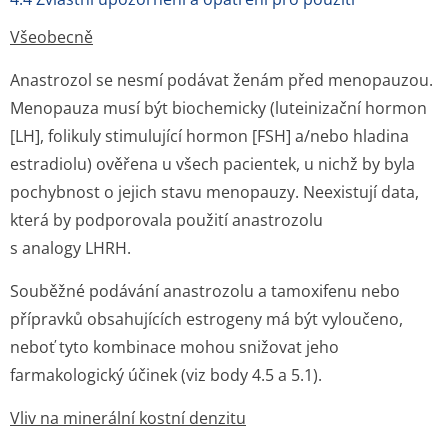
Všeobecně
Anastrozol se nesmí podávat ženám před menopauzou.
Menopauza musí být biochemicky (luteinizační hormon
[LH], folikuly stimulující hormon [FSH] a/nebo hladina
estradiolu) ověřena u všech pacientek, u nichž by byla
pochybnost o jejich stavu menopauzy. Neexistují data,
která by podporovala použití anastrozolu
s analogy LHRH.
Souběžné podávání anastrozolu a tamoxifenu nebo
přípravků obsahujících estrogeny má být vyloučeno,
neboť tyto kombinace mohou snižovat jeho
farmakologický účinek (viz body 4.5 a 5.1).
Vliv na minerální kostní denzitu