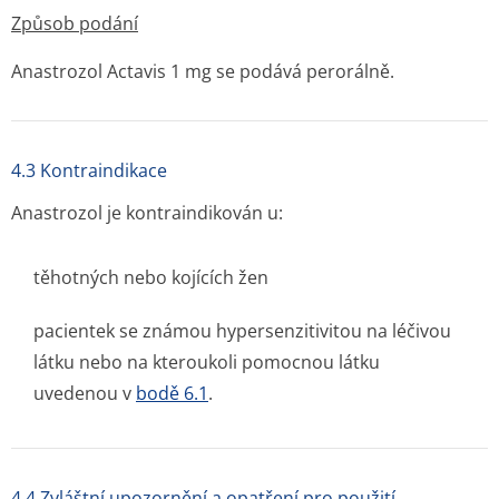
Způsob podání
Anastrozol Actavis 1 mg se podává perorálně.
4.3 Kontraindikace
Anastrozol je kontraindikován u:
těhotných nebo kojících žen
pacientek se známou hypersenzitivitou na léčivou
látku nebo na kteroukoli pomocnou látku
uvedenou v
bodě 6.1
.
4.4 Zvláštní upozornění a opatření pro použití