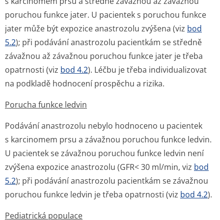
s karcinomem prsu a středně závažnou až závažnou
poruchou funkce jater. U pacientek s poruchou funkce
jater může být expozice anastrozolu zvýšena (viz
bod
5.2
); při podávání anastrozolu pacientkám se středně
závažnou až závažnou poruchou funkce jater je třeba
opatrnosti (viz
bod 4.2
). Léčbu je třeba individualizovat
na podkladě hodnocení prospěchu a rizika.
Porucha funkce ledvin
Podávání anastrozolu nebylo hodnoceno u pacientek
s karcinomem prsu a závažnou poruchou funkce ledvin.
U pacientek se závažnou poruchou funkce ledvin není
zvýšena expozice anastrozolu (GFR< 30 ml/min, viz
bod
5.2
); při podávání anastrozolu pacientkám se závažnou
poruchou funkce ledvin je třeba opatrnosti (viz
bod 4.2
).
Pediatrická populace