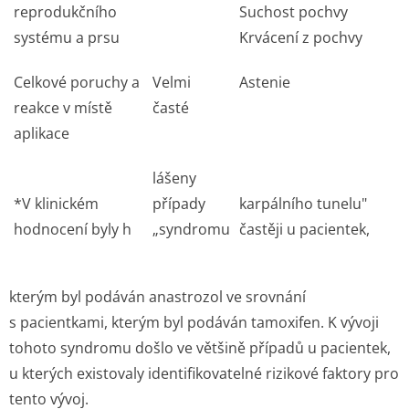
reprodukčního
Suchost pochvy
systému a prsu
Krvácení z pochvy
Celkové poruchy a
Velmi
Astenie
reakce v místě
časté
aplikace
lášeny
*V klinickém
případy
karpálního tunelu"
hodnocení byly h
„syndromu
častěji u pacientek,
kterým byl podáván anastrozol ve srovnání
s pacientkami, kterým byl podáván tamoxifen. K vývoji
tohoto syndromu došlo ve většině případů u pacientek,
u kterých existovaly identifikovatelné rizikové faktory pro
tento vývoj.