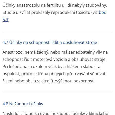
Účinky anastrozolu na fertilitu u lidí nebyly studovány.
Studie u zvířat prokázaly reprodukční toxicitu (viz
bod
5.3
).
4.7 Účinky na schopnost řídit a obsluhovat stroje
Anastrozol nemá žádný, nebo má zanedbatelný vliv na
schopnost řídit motorová vozidla a obsluhovat stroje.
Při léčbě anastrozolem však byla hlášena slabost a
ospalost, proto je třeba při jejich přetrvávání věnovat
řízení nebo obsluze strojů zvýšenou pozornost.
4.8 Nežádoucí účinky
Následující tabulka uvádí nežádoucí účinky z klinického