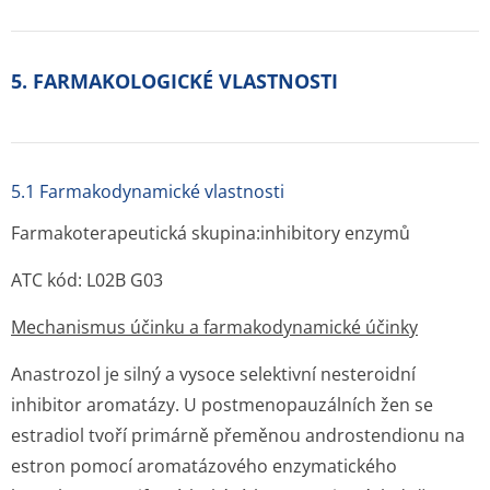
5. FARMAKOLOGICKÉ VLASTNOSTI
5.1 Farmakodynamické vlastnosti
Farmakoterapeutická skupina:inhibitory enzymů
ATC kód: L02B G03
Mechanismus účinku a farmakodynamické účinky
Anastrozol je silný a vysoce selektivní nesteroidní
inhibitor aromatázy. U postmenopau­zálních žen se
estradiol tvoří primárně přeměnou androstendionu na
estron pomocí aromatázového enzymatického