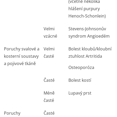
(včetně několika
hlášení purpury
Henoch-Schonlein)
Velmi
Stevens-Johnsonův
vzácné
syndrom Angioedém
Poruchy svalové a
Velmi
Bolest kloubů/kloubní
kosterní soustavy
časté
ztuhlost Artritida
a pojivové tkáně
Osteoporóza
Časté
Bolest kostí
Méně
Lupavý prst
časté
Poruchy
Časté