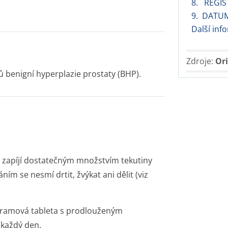
8. REGIS
9. DATU
Další in
Zdroje:
Ori
 benigní hyperplazie prostaty (BHP).
 zapíjí dostatečným množstvím tekutiny
ím se nesmí drtit, žvýkat ani dělit (viz
igramová tableta s prodlouženým
 každý den.