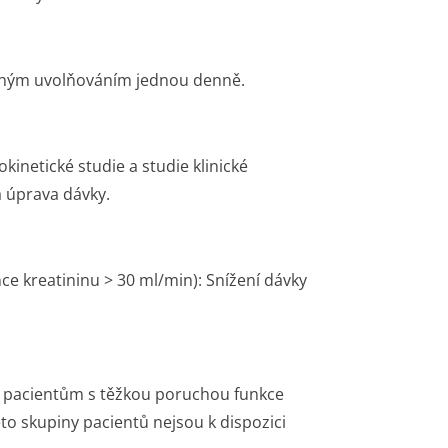
eným uvolňováním jednou denně.
inetické studie a studie klinické
á úprava dávky.
ce kreatininu > 30 ml/min): Snížení dávky
t pacientům s těžkou poruchou funkce
éto skupiny pacientů nejsou k dispozici