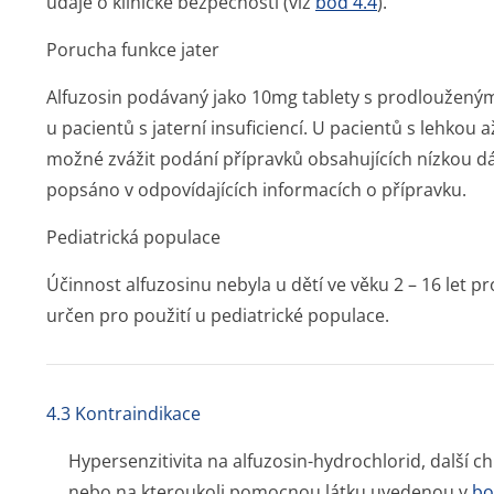
údaje o klinické bezpečnosti (viz
bod 4.4
).
Porucha funkce jater
Alfuzosin podávaný jako 10mg tablety s prodloužený
u pacientů s jaterní insuficiencí. U pacientů s lehkou a
možné zvážit podání přípravků obsahujících nízkou dáv
popsáno v odpovídajících informacích o přípravku.
Pediatrická populace
Účinnost alfuzosinu nebyla u dětí ve věku 2 – 16 let p
určen pro použití u pediatrické populace.
4.3 Kontraindikace
Hypersenzitivita na alfuzosin-hydrochlorid, další ch
nebo na kteroukoli pomocnou látku uvedenou v
bo