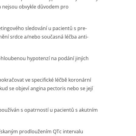
 a nejsou obvykle důvodem pro
etingového sledování u pacientů s pre-
cnění srdce a/nebo současná léčba anti-
rohloubenou hypotenzí na podání jiných
okračovat ve specifické léčbě koronární
ud se objeví angina pectoris nebo se její
 používán s opatrností u pacientů s akutním
získaným prodloužením QTc intervalu