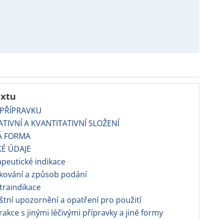
extu
 PŘÍPRAVKU
TATIVNÍ A KVANTITATIVNÍ SLOŽENÍ
Á FORMA
KÉ ÚDAJE
apeutické indikace
kování a způsob podání
traindikace
áštní upozornění a opatření pro použití
erakce s jinými léčivými přípravky a jiné formy