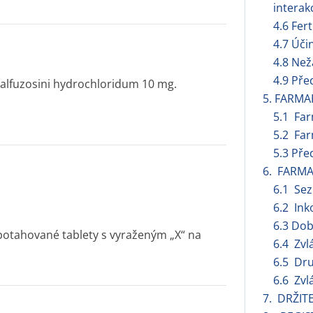
interak
4.6 Fert
4.7 Úči
4.8 Než
4.9 Pře
alfuzosini hydrochloridum 10 mg.
5. FARMA
5.1 Fa
5.2 Far
5.3 Pře
6. FARMA
6.1 Se
6.2 Ink
6.3 Dob
 potahované tablety s vyraženým „X“ na
6.4 Zvl
6.5 Dru
6.6 Zvl
7. DRŽIT