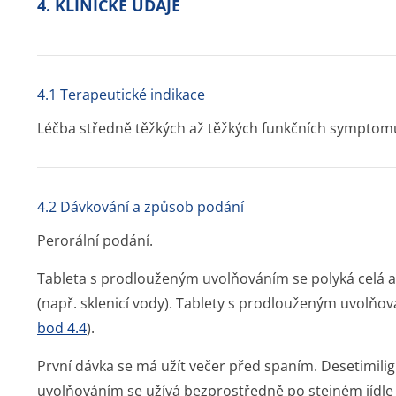
4. KLINICKÉ ÚDAJE
4.1 Terapeutické indikace
Léčba středně těžkých až těžkých funkčních symptomů
4.2 Dávkování a způsob podání
Perorální podání.
Tableta s prodlouženým uvolňováním se polyká celá a
(např. sklenicí vody). Tablety s prodlouženým uvolňován
bod 4.4
).
První dávka se má užít večer před spaním. Desetimil
uvolňováním se užívá bezprostředně po stejném jídle