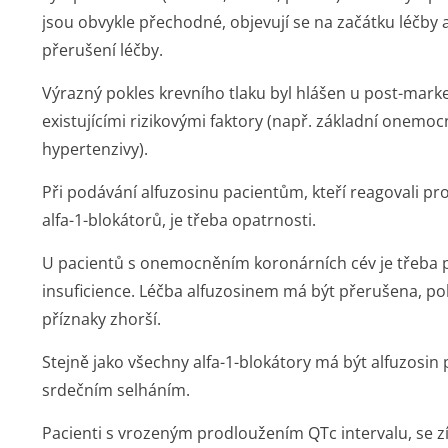
jsou obvykle přechodné, objevují se na začátku léčby
přerušení léčby.
Výrazný pokles krevního tlaku byl hlášen u post-mark
existujícími rizikovými faktory (např. základní onemo
hypertenzivy).
Při podávání alfuzosinu pacientům, kteří reagovali p
alfa-1-blokátorů, je třeba opatrnosti.
U pacientů s onemocněním koronárních cév je třeba p
insuficience. Léčba alfuzosinem má být přerušena, pok
příznaky zhorší.
Stejně jako všechny alfa-1-blokátory má být alfuzosin
srdečním selháním.
Pacienti s vrozeným prodloužením QTc intervalu, se 