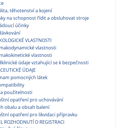
ce
ilita, těhotenství a kojení
nky na schopnost řídit a obsluhovat stroje
ádoucí účinky
dávkování
KOLOGICKÉ VLASTNOSTI
rmakodynamické vlastnosti
makokinetické vlastnosti
dklinické údaje vztahující se k bezpečnosti
CEUTICKÉ ÚDAJE
znam pomocných látek
ompatibility
a použitelnosti
áštní opatření pro uchovávání
h obalu a obsah balení
áštní opatření pro likvidaci přípravku
EL ROZHODNUTÍ O REGISTRACI