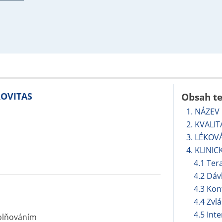
ROVITAS
Obsah t
1. NÁZEV
2. KVALI
3. LÉKOV
4. KLINIC
4.1 Ter
4.2 Dáv
4.3 Kon
4.4 Zvl
4.5 Int
volňováním