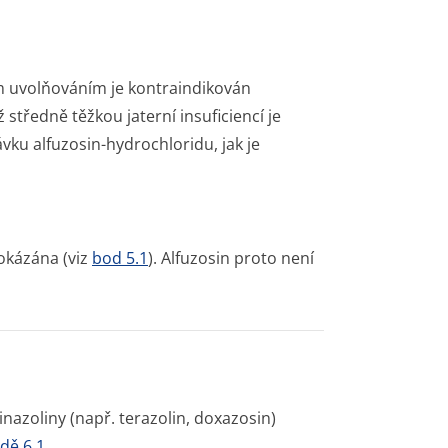
m uvolňováním je kontraindikován
ž středně těžkou jaterní insuficiencí je
ku alfuzosin-hydrochloridu, jak je
rokázána (viz
bod 5.1
). Alfuzosin proto není
inazoliny (např. terazolin, doxazosin)
dě 6.1
.