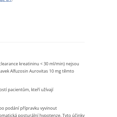
clearance kreatininu < 30 ml/min) nejsou
pravek Alfuzosin Aurovitas 10 mg těmto
stí pacientům, kteří užívají
po podání přípravku vyvinout
matická posturální hypotenze. Tyto účinky