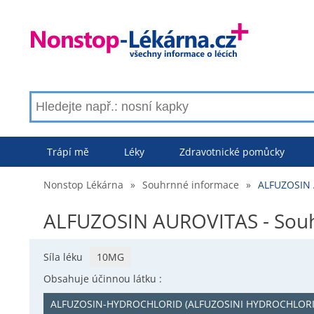
Trápí mě
Léky
Zdravotnické pomůcky
Nonstop Lékárna
»
Souhrnné informace
»
ALFUZOSIN 
ALFUZOSIN AUROVITAS - Sou
Síla léku
10MG
Obsahuje účinnou látku :
ALFUZOSIN-HYDROCHLORID (ALFUZOSINI HYDROCHLOR