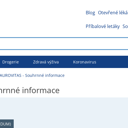
Blog
Otevřené léká
Příbalové letáky
So
Drogerie
Zdravá výživa
Koronavirus
AUROVITAS - Souhrnné informace
hrnné informace
IDUM)