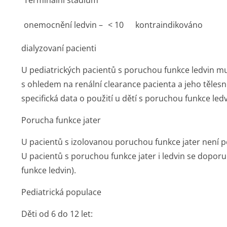
Terminální stádium
onemocnění ledvin –
< 10
kontraindikováno
dialyzovaní pacienti
U pediatrických pacientů s poruchou funkce ledvin mu
s ohledem na renální clearance pacienta a jeho těles
specifická data o použití u dětí s poruchou funkce ledv
Porucha funkce jater
U pacientů s izolovanou poruchou funkce jater není 
U pacientů s poruchou funkce jater i ledvin se dopor
funkce ledvin).
Pediatrická populace
Děti od 6 do 12 let: