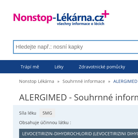
Trápí mě
Léky
Zdravotnické pomůcky
Nonstop Lékárna
»
Souhrnné informace
»
ALERGIMED 
ALERGIMED - Souhrnné infor
Síla léku
5MG
Obsahuje účinnou látku :
LEVOCETIRIZIN-DIHYDROCHLORID (LEVOCETIRIZINI DI