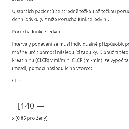
U starších pacientů se středně těžkou až těžkou poru
denní dávku (viz níže Porucha funkce ledvin).
Porucha funkce ledvin
Intervaly podávání se musí individuálně přizpůsobit p
možné určit pomocí následující tabulky. K použití této
kreatininu (CLCR) v ml/min. CLCR (ml/min) lze vypočít
(mg/dl) pomocí následujícího vzorce:
CLcr
[140 —
x
(0,85
pro ženy)