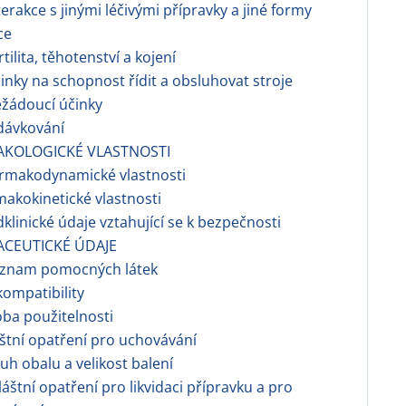
erakce s jinými léčivými přípravky a jiné formy
ce
tilita, těhotenství a kojení
nky na schopnost řídit a obsluhovat stroje
žádoucí účinky
dávkování
AKOLOGICKÉ VLASTNOSTI
rmakodynamické vlastnosti
makokinetické vlastnosti
dklinické údaje vztahující se k bezpečnosti
ACEUTICKÉ ÚDAJE
znam pomocných látek
ompatibility
ba použitelnosti
áštní opatření pro uchovávání
h obalu a velikost balení
áštní opatření pro likvidaci přípravku a pro