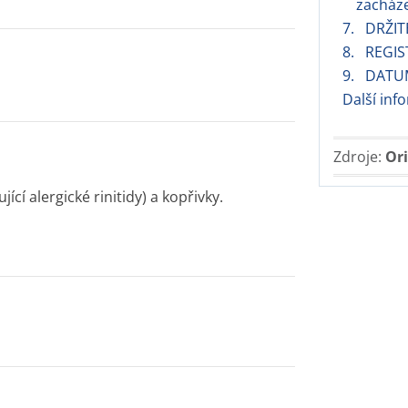
zacháze
7. DRŽIT
8. REGIS
9. DATUM
Další inf
Zdroje:
Ori
ící alergické rinitidy) a kopřivky.