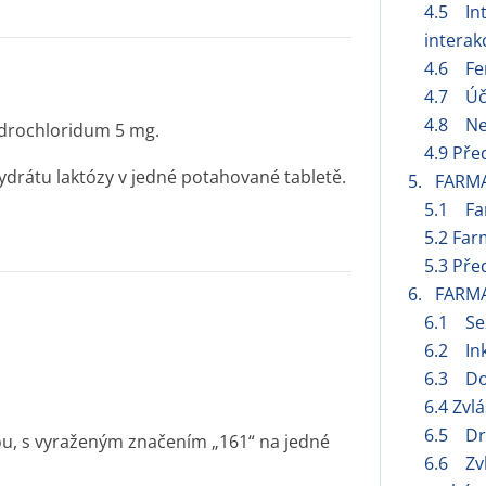
4.5 Int
interak
4.6 Fer
4.7 Úči
4.8 Ne
ydrochloridum 5 mg.
4.9 Pře
rátu laktózy v jedné potahované tabletě.
5. FARM
5.1 Fa
5.2 Far
5.3 Pře
6. FARM
6.1 Se
6.2 Ink
6.3 Do
6.4 Zvl
6.5 Dru
hou, s vyraženým značením „161“ na jedné
6.6 Zvl