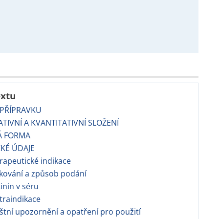
extu
 PŘÍPRAVKU
TATIVNÍ A KVANTITATIVNÍ SLOŽENÍ
Á FORMA
CKÉ ÚDAJE
apeutické indikace
kování a způsob podání
inin v séru
traindikace
áštní upozornění a opatření pro použití