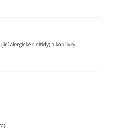
ící alergické rinitidy) a kopřivky.
a).