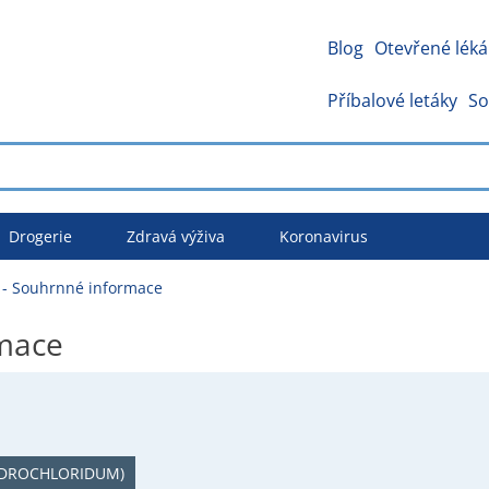
Blog
Otevřené léká
Příbalové letáky
So
Drogerie
Zdravá výživa
Koronavirus
- Souhrnné informace
mace
HYDROCHLORIDUM)