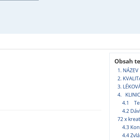
Obsah t
1. NÁZEV
2. KVALI
3. LÉKOV
4. KLINI
4.1 Ter
4.2 Dáv
72 x kreat
4.3 Kon
4.4 Zvl