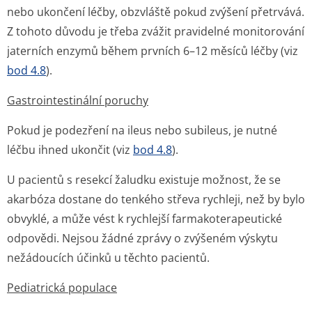
nebo ukončení léčby, obzvláště pokud zvýšení přetrvává.
Z tohoto důvodu je třeba zvážit pravidelné monitorování
jaterních enzymů během prvních 6–12 měsíců léčby (viz
bod 4.8
).
Gastrointestinální poruchy
Pokud je podezření na ileus nebo subileus, je nutné
léčbu ihned ukončit (viz
bod 4.8
).
U pacientů s resekcí žaludku existuje možnost, že se
akarbóza dostane do tenkého střeva rychleji, než by bylo
obvyklé, a může vést k rychlejší farmakoterapeutické
odpovědi. Nejsou žádné zprávy o zvýšeném výskytu
nežádoucích účinků u těchto pacientů.
Pediatrická populace