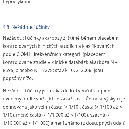
hypoglykemii.
4.8. Nežádoucí účinky
Nežádoucí účinky akarbózy zjištěné během placebem
kontrolovaných klinických studiích a klasifikovaných
podle CIOM III frekvenčních kategorií (placebem
kontrolované studie v klinické databázi: akarbóza N =
8595; placebo N = 7278; stav k 10. 2. 2006) jsou
popsány níže.
Nežádoucí účinky jsou v každé frekvenční skupině
uvedeny podle snižující se závažnosti. Četnost výskytu je
definována jako velmi častá (> 1/10), častá (> 1/100 až <
1/10), méně častá (> 1/1 000 až < 1/100), vzácná (>
1/10 000 až < 1/1 000) a není známo (z dostupných údajů