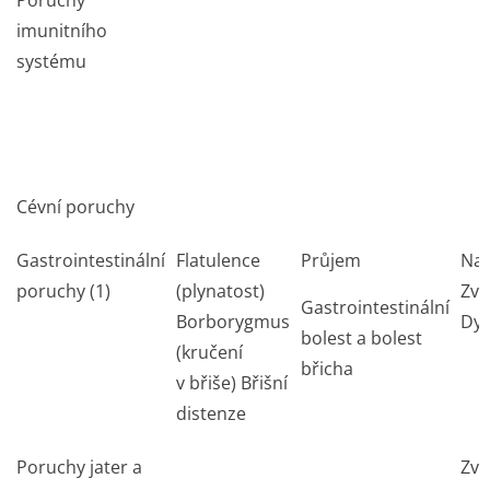
Poruchy
imunitního
systému
Cévní poruchy
Gastrointestinální
Flatulence
Průjem
Na
poruchy (1)
(plynatost)
Zvr
Gastrointestinální
Borborygmus
Dys
bolest a bolest
(kručení
břicha
v břiše) Břišní
distenze
Poruchy jater a
Zvý