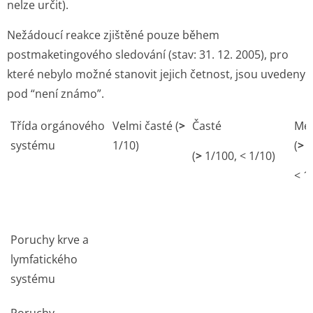
nelze určit).
Nežádoucí reakce zjištěné pouze během
postmaketingového sledování (stav: 31. 12. 2005), pro
které nebylo možné stanovit jejich četnost, jsou uvedeny
pod “není známo”.
Třída orgánového
Velmi časté (
>
Časté
Mén
systému
1/10)
(
>
1
(
>
1/100, < 1/10)
< 1
Poruchy krve a
lymfatického
systému