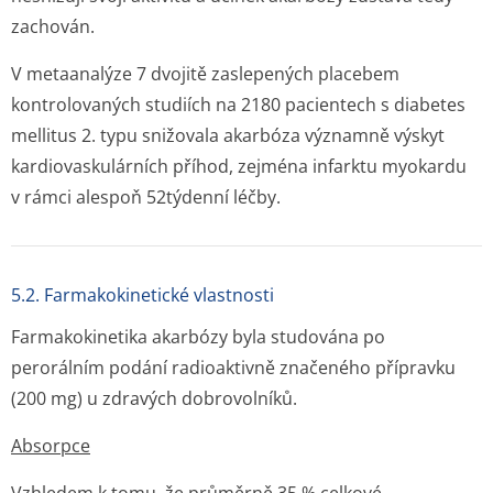
zachován.
V metaanalýze 7 dvojitě zaslepených placebem
kontrolovaných studiích na 2180 pacientech s diabetes
mellitus 2. typu snižovala akarbóza významně výskyt
kardiovaskulárních příhod, zejména infarktu myokardu
v rámci alespoň 52týdenní léčby.
5.2. Farmakokinetické vlastnosti
Farmakokinetika akarbózy byla studována po
perorálním podání radioaktivně značeného přípravku
(200 mg) u zdravých dobrovolníků.
Absorpce