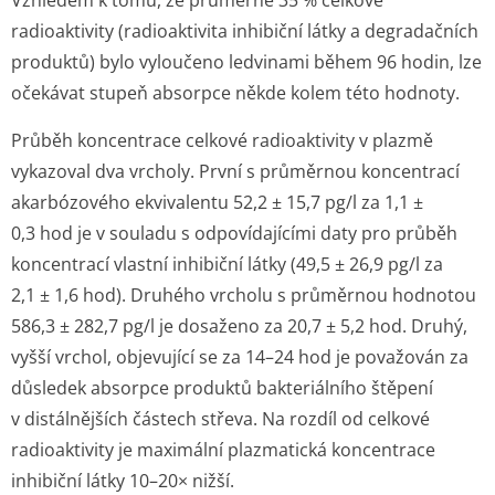
Vzhledem k tomu, že průměrně 35 % celkové
radioaktivity (radioaktivita inhibiční látky a degradačních
produktů) bylo vyloučeno ledvinami během 96 hodin, lze
očekávat stupeň absorpce někde kolem této hodnoty.
Průběh koncentrace celkové radioaktivity v plazmě
vykazoval dva vrcholy. První s průměrnou koncentrací
akarbózového ekvivalentu 52,2 ± 15,7 pg/l za 1,1 ±
0,3 hod je v souladu s odpovídajícími daty pro průběh
koncentrací vlastní inhibiční látky (49,5 ± 26,9 pg/l za
2,1 ± 1,6 hod). Druhého vrcholu s průměrnou hodnotou
586,3 ± 282,7 pg/l je dosaženo za 20,7 ± 5,2 hod. Druhý,
vyšší vrchol, objevující se za 14–24 hod je považován za
důsledek absorpce produktů bakteriálního štěpení
v distálnějších částech střeva. Na rozdíl od celkové
radioaktivity je maximální plazmatická koncentrace
inhibiční látky 10–20× nižší.