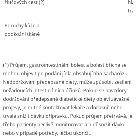
žlučových cest (2)
hla
tra
Poruchy kůže a
podkožní tkáně
(1) Průjem, gastrointestinální bolest a bolest břicha se
mohou objevit po podání jídla obsahujícího sacharózu.
Nedodržování předepsané diety, může způsobit zesílení
nežádoucích intestinálních účinků. Pokud se navzdory
dodržování předepsané diabetické diety objeví závažné
projevy, je nutné kontaktovat lékaře a dočasně nebo
trvale snížit dávku přípravku. Pokud průjem přetrvává, je
třeba pacienty pečlivě monitorovat a buď snížit dávku,
nebo v případě potřeby, léčbu ukončit.