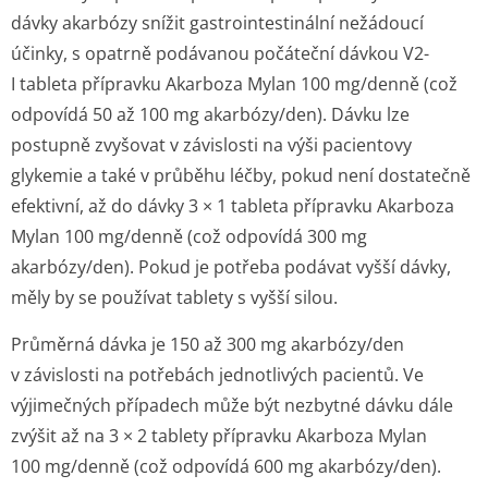
dávky akarbózy snížit gastrointestinální nežádoucí
účinky, s opatrně podávanou počáteční dávkou
V2-
I
tableta přípravku Akarboza Mylan 100 mg/denně (což
odpovídá 50 až 100 mg akarbózy/den). Dávku lze
postupně zvyšovat v závislosti na výši pacientovy
glykemie a také v průběhu léčby, pokud není dostatečně
efektivní, až do dávky 3 × 1 tableta přípravku Akarboza
Mylan 100 mg/denně (což odpovídá 300 mg
akarbózy/den). Pokud je potřeba podávat vyšší dávky,
měly by se používat tablety s vyšší silou.
Průměrná dávka je 150 až 300 mg akarbózy/den
v závislosti na potřebách jednotlivých pacientů. Ve
výjimečných případech může být nezbytné dávku dále
zvýšit až na 3 × 2 tablety přípravku Akarboza Mylan
100 mg/denně (což odpovídá 600 mg akarbózy/den).