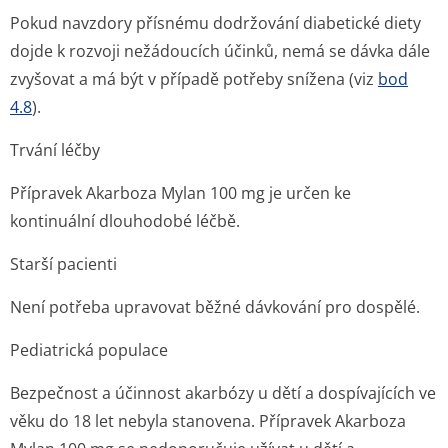
Pokud navzdory přísnému dodržování diabetické diety
dojde k rozvoji nežádoucích účinků, nemá se dávka dále
zvyšovat a má být v případě potřeby snížena (viz
bod
4.8
).
Trvání léčby
Přípravek Akarboza Mylan 100 mg je určen ke
kontinuální dlouhodobé léčbě.
Starší pacienti
Není potřeba upravovat běžné dávkování pro dospělé.
Pediatrická populace
Bezpečnost a účinnost akarbózy u dětí a dospívajících ve
věku do 18 let nebyla stanovena. Přípravek Akarboza