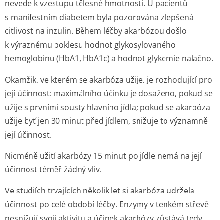
nevede k vzestupu tělesné hmotnosti. U pacientů
s manifestním diabetem byla pozorována zlepšená
citlivost na inzulin. Během léčby akarbózou došlo
k výraznému poklesu hodnot glykosylovaného
hemoglobinu (HbA1, HbA1c) a hodnot glykemie nalačno.
Okamžik, ve kterém se akarbóza užije, je rozhodující pro
její účinnost: maximálního účinku je dosaženo, pokud se
užije s prvními sousty hlavního jídla; pokud se akarbóza
užije byť jen 30 minut před jídlem, snižuje to významně
její účinnost.
Nicméně užití akarbózy 15 minut po jídle nemá na její
účinnost téměř žádný vliv.
Ve studiích trvajících několik let si akarbóza udržela
účinnost po celé období léčby. Enzymy v tenkém střevě
nesnižují svoji aktivitu a účinek akarbózy zůstává tedy