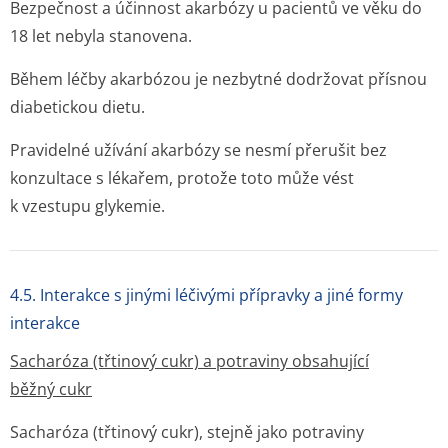
Bezpečnost a účinnost akarbózy u pacientů ve věku do
18 let nebyla stanovena.
Během léčby akarbózou je nezbytné dodržovat přísnou
diabetickou dietu.
Pravidelné užívání akarbózy se nesmí přerušit bez
konzultace s lékařem, protože toto může vést
k vzestupu glykemie.
4.5. Interakce s jinými léčivými přípravky a jiné formy
interakce
Sacharóza (třtinový cukr) a potraviny obsahující
běžný cukr
Sacharóza (třtinový cukr), stejně jako potraviny