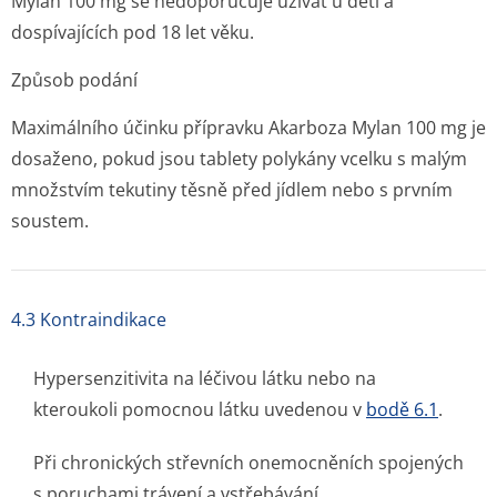
Mylan 100 mg se nedoporučuje užívat u dětí a
dospívajících pod 18 let věku.
Způsob podání
Maximálního účinku přípravku Akarboza Mylan 100 mg je
dosaženo, pokud jsou tablety polykány vcelku s malým
množstvím tekutiny těsně před jídlem nebo s prvním
soustem.
4.3 Kontraindikace
Hypersenzitivita na léčivou látku nebo na
kteroukoli pomocnou látku uvedenou v
bodě 6.1
.
Při chronických střevních onemocněních spojených
s poruchami trávení a vstřebávání.