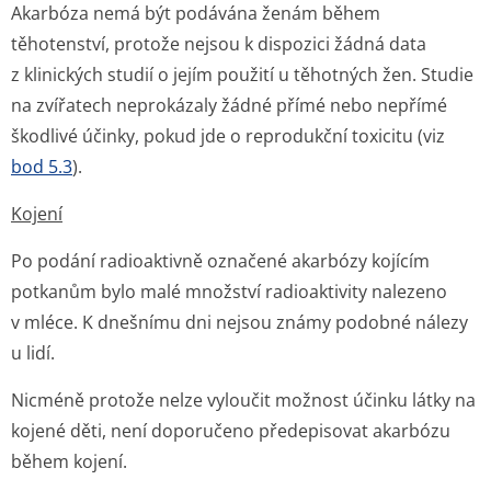
Akarbóza nemá být podávána ženám během
těhotenství, protože nejsou k dispozici žádná data
z klinických studií o jejím použití u těhotných žen. Studie
na zvířatech neprokázaly žádné přímé nebo nepřímé
škodlivé účinky, pokud jde o reprodukční toxicitu (viz
bod 5.3
).
Kojení
Po podání radioaktivně označené akarbózy kojícím
potkanům bylo malé množství radioaktivity nalezeno
v mléce. K dnešnímu dni nejsou známy podobné nálezy
u lidí.
Nicméně protože nelze vyloučit možnost účinku látky na
kojené děti, není doporučeno předepisovat akarbózu
během kojení.