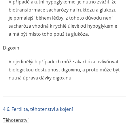
V případě akutní hypoglykemie, je nutno zvážit, že
biotransformace sacharózy na fruktózu a glukózu
je pomalejší během léčby; z tohoto důvodu není
sacharóza vhodná k rychlé úlevě od hypoglykemie
a má být místo toho použita
glukóza
.
Digoxin
V ojedinělých případech může akarbóza ovlivňovat
biologickou dostupnost digoxinu, a proto může být
nutná úprava dávky digoxinu.
4.6. Fertilita, těhotenství a kojení
Těhotenství