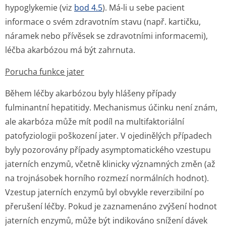
hypoglykemie (viz
bod 4.5
). Má-li u sebe pacient
informace o svém zdravotním stavu (např. kartičku,
náramek nebo přívěsek se zdravotními informacemi),
léčba akarbózou má být zahrnuta.
Porucha funkce jater
Během léčby akarbózou byly hlášeny případy
fulminantní hepatitidy. Mechanismus účinku není znám,
ale akarbóza může mít podíl na multifaktoriální
patofyziologii poškození jater. V ojedinělých případech
byly pozorovány případy asymptomatického vzestupu
jaterních enzymů, včetně klinicky významných změn (až
na trojnásobek horního rozmezí normálních hodnot).
Vzestup jaterních enzymů byl obvykle reverzibilní po
přerušení léčby. Pokud je zaznamenáno zvýšení hodnot
jaterních enzymů, může být indikováno snížení dávek