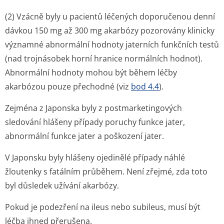
(2) Vzácně byly u pacientů léčených doporučenou denní
dávkou 150 mg až 300 mg akarbózy pozorovány klinicky
významné abnormální hodnoty jaterních funkčních testů
(nad trojnásobek horní hranice normálních hodnot).
Abnormální hodnoty mohou být během léčby
akarbózou pouze přechodné (viz
bod 4.4
).
Zejména z Japonska byly z postmarketin­gových
sledování hlášeny případy poruchy funkce jater,
abnormální funkce jater a poškození jater.
V Japonsku byly hlášeny ojedinělé případy náhlé
žloutenky s fatálním průběhem. Není zřejmé, zda toto
byl důsledek užívání akarbózy.
Pokud je podezření na ileus nebo subileus, musí být
léčba ihned přerušena.