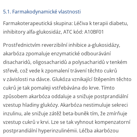
5.1. Farmakodynamické vlastnosti
Farmakoterapeutická skupina: Léčiva k terapii diabetu,
inhibitory alfa-glukosidáz, ATC kód: A10BF01
Prostřednictvím reverzibilní inhibice a-glukosidázy,
akarbóza zpomaluje enzymatické odbourávání
disacharidů, oligosacharidů a polysacharidů v tenkém
střevě, což vede k zpomalení trávení těchto cukrů
v závislosti na dávce. Glukóza vznikající štěpením těchto
cukrů je tak pomaleji vstřebávána do krve. Tímto
způsobem akarbóza oddaluje a snižuje postprandiální
vzestup hladiny glukózy. Akarbóza nestimuluje sekreci
inzulinu, ale snižuje zátěž beta-buněk tím, že zmírňuje
vzestup cukrů v krvi. Lze se tak vyhnout kompenzatorní
postprandiální hyperinzulinémii. Léčba akarbózou