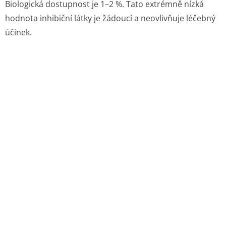
Biologická dostupnost je 1–2 %. Tato extrémně nízká
hodnota inhibiční látky je žádoucí a neovlivňuje léčebný
účinek.
5.3. Předklinické údaje vztahující se k bezpečnosti
Neklinické údaje získané na základě konvenčních
farmakologických studií bezpečnosti, toxicity po
opakovaném podávání, genotoxicity, reprodukční
toxicity a karcinogenního potenciálu neodhalují žádná
specifická rizika u člověka s výjimkou těch uvedených
v tomto souhrnu údajů o přípravku.
Výrazný pokles nárůstu hmotnosti u potkanů a psů po
opakovaném podávání akarbózy je považován za
farmakodynamický efekt (pokles cukrů) a lze mu