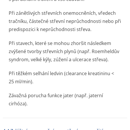
Při zánětlivých střevních onemocněních, vředech
tračníku, částečné střevní neprůchodnosti nebo při
predispozici k neprůchodnosti střeva.
Při stavech, které se mohou zhoršit následkem
zvýšené tvorby střevních plynů (např. Roemheldův
syndrom, velké kýly, zúžení a ulcerace střeva).
Při těžkém selhání ledvin (clearance kreatininu <
25 ml/min).
Závažná porucha funkce jater (např. jaterní
cirhóza).