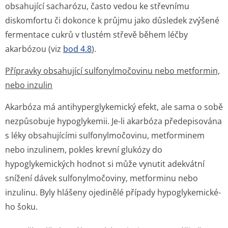
obsahující sacharózu, často vedou ke střevnímu
diskomfortu či dokonce k průjmu jako důsledek zvýšené
fermentace cukrů v tlustém střevě během léčby
akarbózou (viz
bod 4.8
).
Přípravky obsahující sulfonylmočovinu nebo metformin,
nebo inzulin
Akarbóza má antihyperglykemický efekt, ale sama o sobě
nezpůsobuje hypoglykemii. Je-li akarbóza předepisována
s léky obsahujícími sulfonylmočovinu, metforminem
nebo inzulinem, pokles krevní glukózy do
hypoglykemických hodnot si může vynutit adekvátní
snížení dávek sulfonylmočoviny, metforminu nebo
inzulinu. Byly hlášeny ojedinělé případy hypoglykemické­
ho šoku.