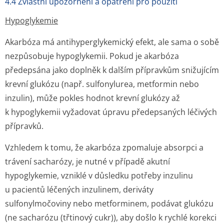
4.4 Zvláštní upozornění a opatření pro použití
Hypoglykemie
Akarbóza má antihyperglykemický efekt, ale sama o sobě
nezpůsobuje hypoglykemii. Pokud je akarbóza
předepsána jako doplněk k dalším přípravkům snižujícím
krevní glukózu (např. sulfonylurea, metformin nebo
inzulin), může pokles hodnot krevní glukózy až
k hypoglykemii vyžadovat úpravu předepsaných léčivých
přípravků.
Vzhledem k tomu, že akarbóza zpomaluje absorpci a
trávení sacharózy, je nutné v případě akutní
hypoglykemie, vzniklé v důsledku potřeby inzulinu
u pacientů léčených inzulinem, deriváty
sulfonylmočoviny nebo metforminem, podávat glukózu
(ne sacharózu (třtinový cukr)), aby došlo k rychlé korekci