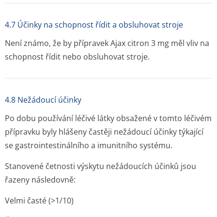
4.7 Účinky na schopnost řídit a obsluhovat stroje
Není známo, že by přípravek Ajax citron 3 mg měl vliv na
schopnost řídit nebo obsluhovat stroje.
4.8 Nežádoucí účinky
Po dobu používání léčivé látky obsažené v tomto léčivém
přípravku byly hlášeny častěji nežádoucí účinky týkající
se gastrointesti­nálního a imunitního systému.
Stanovené četnosti výskytu nežádoucích účinků jsou
řazeny následovně:
Velmi časté (>1/10)