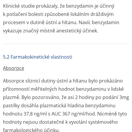
Klinické studie prokázaly, že benzydamin je účinný
k potlačení bolesti způsobené lokálním dráždivým
procesem v dutině ústní a hltanu. Navíc benzydamin
vykazuje značný místně anestetický účinek.
5.2 Farmakokinetické vlastnosti
Absorpce
Absorpce sliznicí dutiny ústní a hltanu bylo prokázáno
přítomností měřitelných hodnot benzydaminu v lidské
plazmě. Bylo pozorováno, že asi 2 hodiny po podání 3mg
pastilky dosáhla plazmatická hladina benzydaminu
hodnotu 37,8 ng/ml s AUC 367 ng/ml/hod. Nicméně tyto
hodnoty nejsou dostatečné k vyvolání systémového
farmakologického účinku.