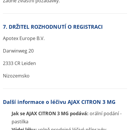
Žádné zvláštní požadavky.
7. DRŽITEL ROZHODNUTÍ O REGISTRACI
Apotex Europe B.V.
Darwinweg 20
2333 CR Leiden
Nizozemsko
Další informace o léčivu AJAX CITRON 3 MG
Jak se AJAX CITRON 3 MG podává:
orální podání -
pastilka
Výdej léku:
volně prodejné léčivé přípravky