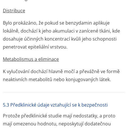
Distribuce
Bylo prokázáno, že pokud se benzydamin aplikuje
lokálně, dochází k jeho akumulaci v zanícené tkáni, kde
dosahuje účinných koncentrací kvůli jeho schopnosti
penetrovat epiteliální vrstvou.
Metabolismus a eliminace
K vylučování dochází hlavně močí a převážně ve formě
neaktivních metabolitů nebo konjugovaných lá­tek.
5.3 Předklinické údaje vztahující se k bezpečnosti
Protože předklinické studie mají nedostatky, a proto
mají omezenou hodnotu, neposkytují dodatečnou