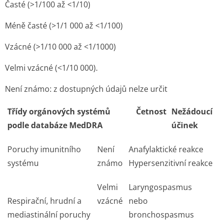
Časté (>1/100 až <1/10)
Méně časté (>1/1 000 až <1/100)
Vzácné (>1/10 000 až <1/1000)
Velmi vzácné (<1/10 000).
Není známo: z dostupných údajů nelze určit
Třídy orgánových systémů
Četnost
Nežádoucí
podle databáze MedDRA
účinek
Poruchy imunitního
Není
Anafylaktické reakce
systému
známo
Hypersenzitivní reakce
Velmi
Laryngospasmus
Respirační, hrudní a
vzácné
nebo
mediastinální poruchy
bronchospasmus