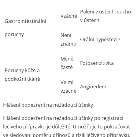
Pálení v ústech, sucho
Vzácné
v ústech
Gastrointesti­nální
poruchy
Není
Orální hypestezie
známo
Méně
Fotosenzitivita
časté
Poruchy kůže a
podkožní tkáně
Velmi
Angioedém
vzácné
Hlášení podezření na nežádoucí účinky
Hlášení podezření na nežádoucí účinky po registraci
léčivého přípravku je důležité. Umožňuje to pokračovat
ve sledování poměru přínosů a rizik léčivého přípravku.