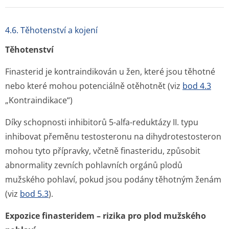
4.6. Těhotenství a kojení
Těhotenství
Finasterid je kontraindikován u žen, které jsou těhotné
nebo které mohou potenciálně otěhotnět (viz
bod 4.3
„Kontraindikace“)
Díky schopnosti inhibitorů 5-alfa-reduktázy II. typu
inhibovat přeměnu testosteronu na dihydrotestosteron
mohou tyto přípravky, včetně finasteridu, způsobit
abnormality zevních pohlavních orgánů plodů
mužského pohlaví, pokud jsou podány těhotným ženám
(viz
bod 5.3
).
Expozice finasteridem – rizika pro plod mužského