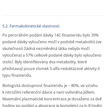
Vazba na bílkoviny je ~ 93%. Plazmatická clearance a
distribuční objem jsou ~ 165 ml/min a ~ 76 l, podle
pořadí.
U osob vyššího věku je rychlost vylučování poněkud
snížena. Plazmatický poločas je prodloužen z ~ 6 hodin,
u mužů ve věku 18–60 let, na 8 hodin u mužů starších
70 let. To však nemá žádný klinický význam a nevyžaduje
snížení dávky.
U pacientů s chronickým poškozením funkce ledvin,
u kterých clearance kreatininu byla v rozsahu
955 ml/min, nevedlo podání jednotlivé dávky
14
C-
finasteridu k žádným odlišnostem od zdravých
dobrovolníků. Část metabolitů, která byla normálně
vyloučena močí, byla vyloučena stolicí. Pročež se zdá, že
vylučování stolicí se zvyšuje úměrně poklesu vylučování