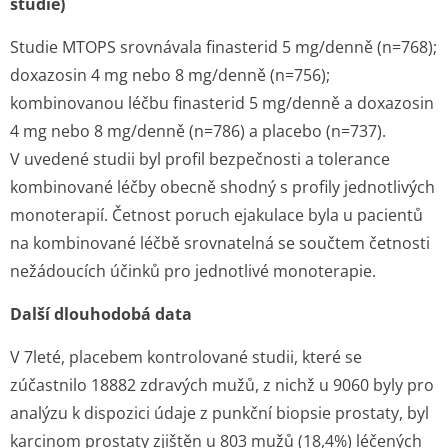
studie)
Studie MTOPS srovnávala finasterid 5 mg/denně (n=768);
doxazosin 4 mg nebo 8 mg/denně (n=756);
kombinovanou léčbu finasterid 5 mg/denně a doxazosin
4 mg nebo 8 mg/denně (n=786) a placebo (n=737).
V uvedené studii byl profil bezpečnosti a tolerance
kombinované léčby obecně shodný s profily jednotlivých
monoterapií. Četnost poruch ejakulace byla u pacientů
na kombinované léčbě srovnatelná se součtem četnosti
nežádoucích účinků pro jednotlivé monoterapie.
Další dlouhodobá data
V 7leté, placebem kontrolované studii, které se
zúčastnilo 18882 zdravých mužů, z nichž u 9060 byly pro
analýzu k dispozici údaje z punkční biopsie prostaty, byl
karcinom prostaty zjištěn u 803 mužů (18,4%) léčených