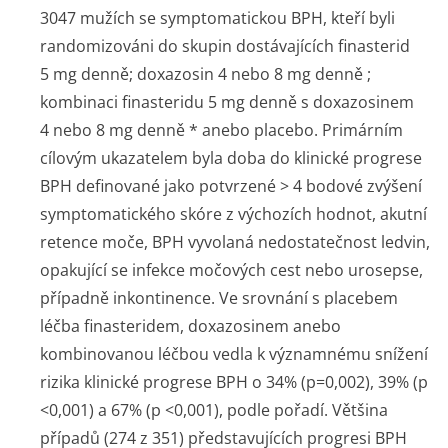
3047 mužích se symptomatickou BPH, kteří byli
randomizováni do skupin dostávajících finasterid
5 mg denně; doxazosin 4 nebo 8 mg denně
;
kombinaci finasteridu 5 mg denně s doxazosinem
4 nebo 8 mg denně * anebo placebo. Primárním
cílovým ukazatelem byla doba do klinické progrese
BPH definované jako potvrzené > 4 bodové zvýšení
symptomatického skóre z výchozích hodnot, akutní
retence moče, BPH vyvolaná nedostatečnost ledvin,
opakující se infekce močových cest nebo urosepse,
případně inkontinence. Ve srovnání s placebem
léčba finasteridem, doxazosinem anebo
kombinovanou léčbou vedla k významnému snížení
rizika klinické progrese BPH o 34% (p=0,002), 39% (p
<0,001) a 67% (p <0,001), podle pořadí. Většina
případů (274 z 351) představujících progresi BPH