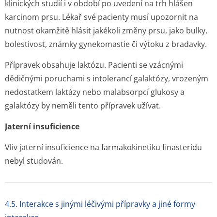
klinických studií i v období po uvedení na trh hlášen
karcinom prsu. Lékař své pacienty musí upozornit na
nutnost okamžitě hlásit jakékoli změny prsu, jako bulky,
bolestivost, známky gynekomastie či výtoku z bradavky.
Přípravek obsahuje laktózu. Pacienti se vzácnými
dědičnými poruchami s intolerancí galaktózy, vrozeným
nedostatkem laktázy nebo malabsorpcí glukosy a
galaktózy by neměli tento přípravek užívat.
Jaterní insuficience
Vliv jaterní insuficience na farmakokinetiku finasteridu
nebyl studován.
4.5. Interakce s jinými léčivými přípravky a jiné formy