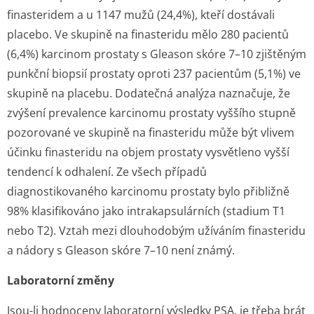
finasteridem a u 1147 mužů (24,4%), kteří dostávali
placebo. Ve skupině na finasteridu mělo 280 pacientů
(6,4%) karcinom prostaty s Gleason skóre 7–10 zjištěným
punkční biopsií prostaty oproti 237 pacientům (5,1%) ve
skupině na placebu. Dodatečná analýza naznačuje, že
zvýšení prevalence karcinomu prostaty vyššího stupně
pozorované ve skupině na finasteridu může být vlivem
účinku finasteridu na objem prostaty vysvětleno vyšší
tendencí k odhalení. Ze všech případů
diagnostikovaného karcinomu prostaty bylo přibližně
98% klasifikováno jako intrakapsulárních (stadium T1
nebo T2). Vztah mezi dlouhodobým užíváním finasteridu
a nádory s Gleason skóre 7–10 není známý.
Laboratorní změny
Jsou-li hodnoceny laboratorní výsledky PSA, je třeba brát