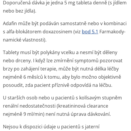
Doporučená dávka je jedna 5 mg tableta denně (s jídlem
nebo bez jídla).
Adafin může být podáván samostatně nebo v kombinaci
s alfa-blokátorem doxazosinem (viz
bod 5.1
Farmakody­
namické vlastnosti).
Tablety musí být polykány vcelku a nesmí být děleny
nebo drceny. I když lze zmírnění symptomů pozorovat
brzy po zahájení terapie, může být nutná délka léčby
nejméně 6 měsíců k tomu, aby bylo možno objektivně
posoudit, zda pacient příznivě odpovídá na léčbu.
U starších osob nebo u pacientů s kolísavým stupněm
renální nedostatečnosti (kreatininová clearance
nejméně 9 ml/min) není nutná úprava dávkování.
Nejsou k dispozici údaje u pacientů s jaterní