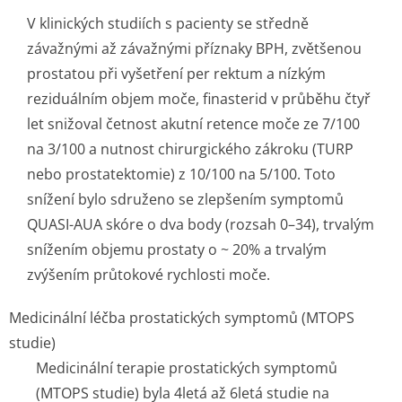
V klinických studiích s pacienty se středně
závažnými až závažnými příznaky BPH, zvětšenou
prostatou při vyšetření per rektum a nízkým
reziduálním objem moče, finasterid v průběhu čtyř
let snižoval četnost akutní retence moče ze 7/100
na 3/100 a nutnost chirurgického zákroku (TURP
nebo prostatektomie) z 10/100 na 5/100. Toto
snížení bylo sdruženo se zlepšením symptomů
QUASI-AUA skóre o dva body (rozsah 0–34), trvalým
snížením objemu prostaty o ~ 20% a trvalým
zvýšením průtokové rychlosti moče.
Medicinální léčba prostatických symptomů (MTOPS
studie)
Medicinální terapie prostatických symptomů
(MTOPS studie) byla 4letá až 6letá studie na