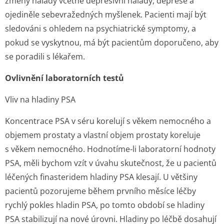
změny nálady včetně depresivní nálady, deprese a
ojediněle sebevražedných myšlenek. Pacienti mají být
sledováni s ohledem na psychiatrické symptomy, a
pokud se vyskytnou, má být pacientům doporučeno, aby
se poradili s lékařem.
Ovlivnění laboratorních testů
Vliv na hladiny PSA
Koncentrace PSA v séru korelují s věkem nemocného a
objemem prostaty a vlastní objem prostaty koreluje
s věkem nemocného. Hodnotíme-li laboratorní hodnoty
PSA, měli bychom vzít v úvahu skutečnost, že u pacientů
léčených finasteridem hladiny PSA klesají. U většiny
pacientů pozorujeme během prvního měsíce léčby
rychlý pokles hladin PSA, po tomto období se hladiny
PSA stabilizují na nové úrovni. Hladiny po léčbě dosahují