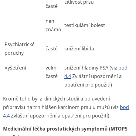
citlivost prsu
časté
není
testikulámí bolest
známo
Psychiatrické
časté
snížení libida
poruchy
Vyšetření
velmi
snížení hladiny PSA (viz
bod
časté
4.4
Zvláštní upozornění a
opatření pro použití)
Kromě toho byl z klinických studií a po uvedení
přípravku na trh hlášen karcinom prsu u mužů (viz
bod
4.4
Zvláštní upozornění a opatření pro použití).
Medicinální léčba prostatických symptomů (MTOPS