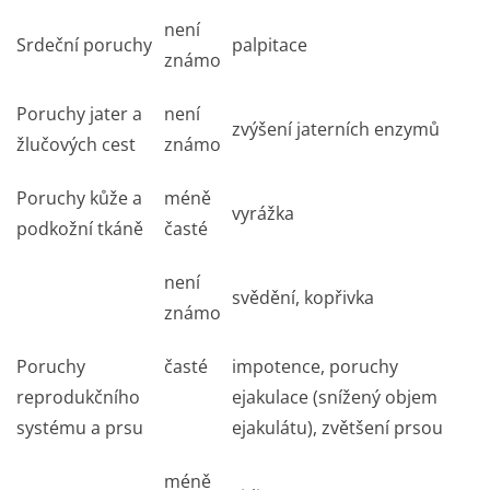
není
Srdeční poruchy
palpitace
známo
Poruchy jater a
není
zvýšení jaterních enzymů
žlučových cest
známo
Poruchy kůže a
méně
vyrážka
podkožní tkáně
časté
není
svědění, kopřivka
známo
Poruchy
časté
impotence, poruchy
reprodukčního
ejakulace (snížený objem
systému a prsu
ejakulátu), zvětšení prsou
méně