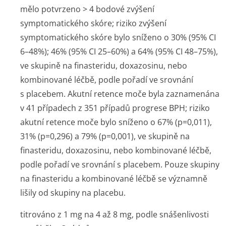
mělo potvrzeno > 4 bodové zvýšení
symptomatického skóre; riziko zvýšení
symptomatického skóre bylo sníženo o 30% (95% CI
6–48%); 46% (95% CI 25–60%) a 64% (95% CI 48–75%),
ve skupině na finasteridu, doxazosinu, nebo
kombinované léčbě, podle pořadí ve srovnání
s placebem. Akutní retence moče byla zaznamenána
v 41 případech z 351 případů progrese BPH; riziko
akutní retence moče bylo sníženo o 67% (p=0,011),
31% (p=0,296) a 79% (p=0,001), ve skupině na
finasteridu, doxazosinu, nebo kombinované léčbě,
podle pořadí ve srovnání s placebem. Pouze skupiny
na finasteridu a kombinované léčbě se významně
lišily od skupiny na placebu.
titrováno z 1 mg na 4 až 8 mg, podle snášenlivosti