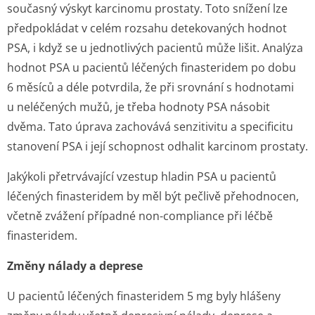
současný výskyt karcinomu prostaty. Toto snížení lze
předpokládat v celém rozsahu detekovaných hodnot
PSA, i když se u jednotlivých pacientů může lišit. Analýza
hodnot PSA u pacientů léčených finasteridem po dobu
6 měsíců a déle potvrdila, že při srovnání s hodnotami
u neléčených mužů, je třeba hodnoty PSA násobit
dvěma. Tato úprava zachovává senzitivitu a specificitu
stanovení PSA i její schopnost odhalit karcinom prostaty.
Jakýkoli přetrvávající vzestup hladin PSA u pacientů
léčených finasteridem by měl být pečlivě přehodnocen,
včetně zvážení případné non-compliance při léčbě
finasteridem.
Změny nálady a deprese
U pacientů léčených finasteridem 5 mg byly hlášeny