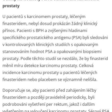
prostaty
U pacientů s karcinomem prostaty, léčeným
finasteridem, nebyl dosud prokázán žádný klinický
přínos. Pacienti s BPH a zvýšenými hladinami
specifického prostatického antigenu (PSA) byli sledováni
v kontrolovaných klinických studiích s opakovaným
stanovováním hodnot PSA a opakovanými biopsiemi
prostaty. Podle těchto studií se nezdálo, že by finasterid
měnil míru detekce karcinomu prostaty. Celková
incidence karcinomu prostaty u pacientů léčených
finasteridem nebo placebem se významně nelišila.
Doporučuje se, aby pacienti před zahájením léčby
finasteridem a později pravidelně periodicky, byli
podrobováni vyšetření per rektum, jakož i dalším
vyšetřením na vyloučení karcinomu prostaty. Sérový PSA