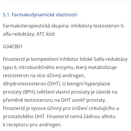
5.1. Farmakodynamické vlastnosti
Farmakoterape­utická skupina:
inhibitory testosteron-5-
alfa-reduktázy.
ATC kód:
G04CB01
Finasterid je kompetitivní inhibitor lidské 5alfa-reduktázy
typu II, nitrobuněčného enzymu, který metabolizuje
testosteron na více účinný androgen,
dihydrotestosteron (DHT). U benigní hyperplazie
prostaty (BPH) zvětšení vlastní prostaty je závislé na
přeměně testosteronu na DHT uvnitř prostaty.
Finasterid je vysoce účinný pro snížení cirkulujícího a
prostatického DHT. Finasterid nemá žádnou afinitu
k receptoru pro androgen.