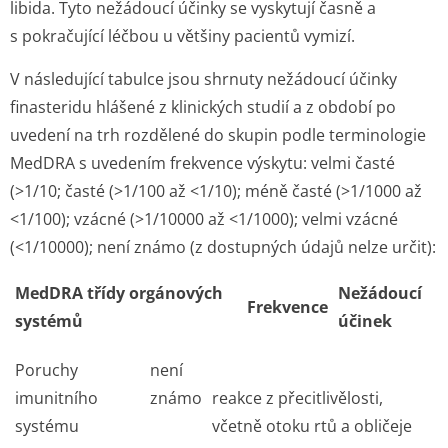
libida. Tyto nežádoucí účinky se vyskytují časně a
s pokračující léčbou u většiny pacientů vymizí.
V následující tabulce jsou shrnuty nežádoucí účinky
finasteridu hlášené z klinických studií a z období po
uvedení na trh rozdělené do skupin podle terminologie
MedDRA s uvedením frekvence výskytu: velmi časté
(>1/10; časté (>1/100 až <1/10); méně časté (>1/1000 až
<1/100); vzácné (>1/10000 až <1/1000); velmi vzácné
(<1/10000); není známo (z dostupných údajů nelze určit):
MedDRA třídy orgánových
Nežádoucí
Frekvence
systémů
účinek
Poruchy
není
imunitního
známo
reakce z přecitlivělosti,
systému
včetně otoku rtů a obličeje