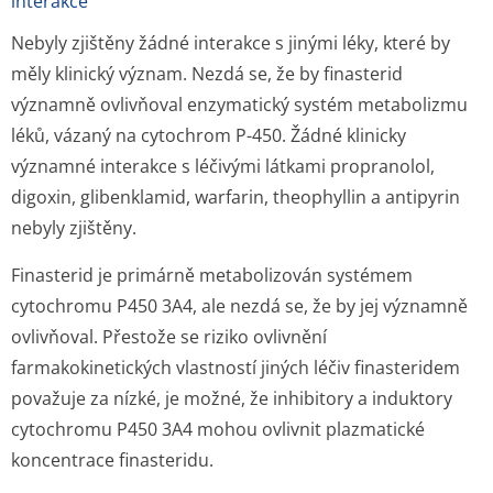
interakce
Nebyly zjištěny žádné interakce s jinými léky, které by
měly klinický význam. Nezdá se, že by finasterid
významně ovlivňoval enzymatický systém metabolizmu
léků, vázaný na cytochrom P-450. Žádné klinicky
významné interakce s léčivými látkami propranolol,
digoxin, glibenklamid, warfarin, theophyllin a antipyrin
nebyly zjištěny.
Finasterid je primárně metabolizován systémem
cytochromu P450 3A4, ale nezdá se, že by jej významně
ovlivňoval. Přestože se riziko ovlivnění
farmakokinetických vlastností jiných léčiv finasteridem
považuje za nízké, je možné, že inhibitory a induktory
cytochromu P450 3A4 mohou ovlivnit plazmatické
koncentrace finasteridu.