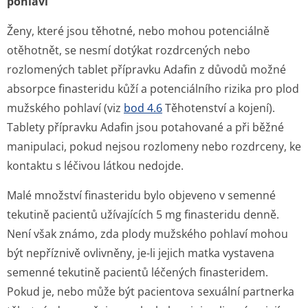
pohlaví
Ženy, které jsou těhotné, nebo mohou potenciálně
otěhotnět, se nesmí dotýkat rozdrcených nebo
rozlomených tablet přípravku Adafin z důvodů možné
absorpce finasteridu kůží a potenciálního rizika pro plod
mužského pohlaví (viz
bod 4.6
Těhotenství a kojení).
Tablety přípravku Adafin jsou potahované a při běžné
manipulaci, pokud nejsou rozlomeny nebo rozdrceny, ke
kontaktu s léčivou látkou nedojde.
Malé množství finasteridu bylo objeveno v semenné
tekutině pacientů užívajících 5 mg finasteridu denně.
Není však známo, zda plody mužského pohlaví mohou
být nepříznivě ovlivněny, je-li jejich matka vystavena
semenné tekutině pacientů léčených finasteridem.
Pokud je, nebo může být pacientova sexuální partnerka