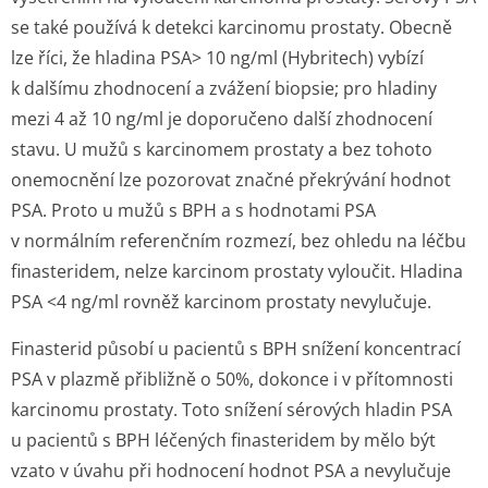
se také používá k detekci karcinomu prostaty. Obecně
lze říci, že hladina PSA> 10 ng/ml (Hybritech) vybízí
k dalšímu zhodnocení a zvážení biopsie; pro hladiny
mezi 4 až 10 ng/ml je doporučeno další zhodnocení
stavu. U mužů s karcinomem prostaty a bez tohoto
onemocnění lze pozorovat značné překrývání hodnot
PSA. Proto u mužů s BPH a s hodnotami PSA
v normálním referenčním rozmezí, bez ohledu na léčbu
finasteridem, nelze karcinom prostaty vyloučit. Hladina
PSA <4 ng/ml rovněž karcinom prostaty nevylučuje.
Finasterid působí u pacientů s BPH snížení koncentrací
PSA v plazmě přibližně o 50%, dokonce i v přítomnosti
karcinomu prostaty. Toto snížení sérových hladin PSA
u pacientů s BPH léčených finasteridem by mělo být
vzato v úvahu při hodnocení hodnot PSA a nevylučuje