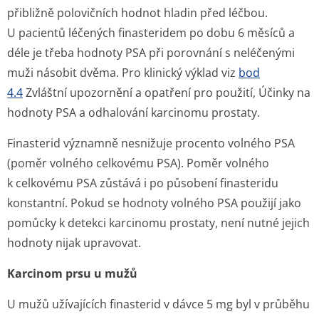
přibližně polovičních hodnot hladin před léčbou.
U pacientů léčených finasteridem po dobu 6 měsíců a
déle je třeba hodnoty PSA při porovnání s neléčenými
muži násobit dvěma. Pro klinický výklad viz
bod
4.4
Zvláštní upozornění a opatření pro použití, Účinky na
hodnoty PSA a odhalování karcinomu prostaty.
Finasterid významně nesnižuje procento volného PSA
(poměr volného celkovému PSA). Poměr volného
k celkovému PSA zůstává i po působení finasteridu
konstantní. Pokud se hodnoty volného PSA použijí jako
pomůcky k detekci karcinomu prostaty, není nutné jejich
hodnoty nijak upravovat.
Karcinom prsu u mužů
U mužů užívajících finasterid v dávce 5 mg byl v průběhu