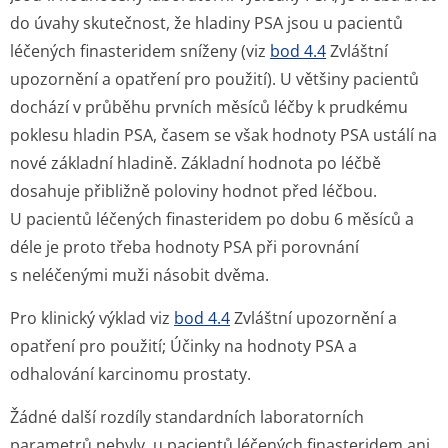
do úvahy skutečnost, že hladiny PSA jsou u pacientů
léčených finasteridem sníženy (viz
bod 4.4
Zvláštní
upozornění a opatření pro použití). U většiny pacientů
dochází v průběhu prvních měsíců léčby k prudkému
poklesu hladin PSA, časem se však hodnoty PSA ustálí na
nové základní hladině. Základní hodnota po léčbě
dosahuje přibližně poloviny hodnot před léčbou.
U pacientů léčených finasteridem po dobu 6 měsíců a
déle je proto třeba hodnoty PSA při porovnání
s neléčenými muži násobit dvěma.
Pro klinický výklad viz
bod 4.4
Zvláštní upozornění a
opatření pro použití; Účinky na hodnoty PSA a
odhalování karcinomu prostaty.
Žádné další rozdíly standardních laboratorních
parametrů nebyly, u pacientů léčených finasteridem ani