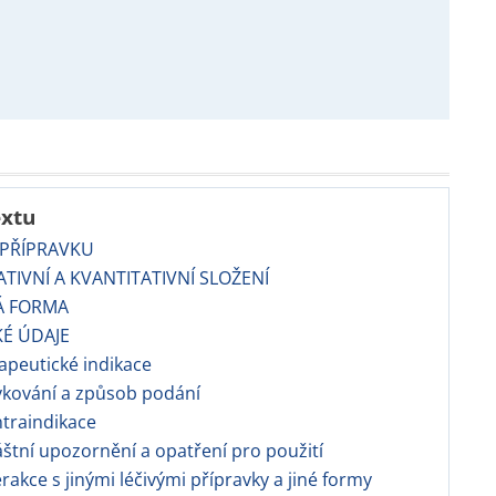
extu
 PŘÍPRAVKU
TATIVNÍ A KVANTITATIVNÍ SLOŽENÍ
Á FORMA
KÉ ÚDAJE
rapeutické indikace
vkování a způsob podání
ntraindikace
láštní upozornění a opatření pro použití
terakce s jinými léčivými přípravky a jiné formy