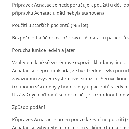
Přípravek Acnatac se nedoporučuje k použití u dětí do
přípravku Acnatac u dětí nebyla stanovena.
Použití u starších pacientů (>65 let)
Bezpečnost a účinnost přípravku Acnatac u pacientů s
Porucha funkce ledvin a jater
Vzhledem k nízké systémové expozici klindamycinu a 
Acnatac se nepředpokládá, že by středně těžká porucha 
závažnému zvýšení systémové expozice. Sérové konc
tretinoinu však nebyly hodnoceny u pacientů s ledvi
U závažných případů se doporučuje rozhodnout indiv
Způsob podání
Přípravek Acnatac je určen pouze k zevnímu použití (k
Acnatac se vyhýbejte očím, očním víčkům, rtům a nosn