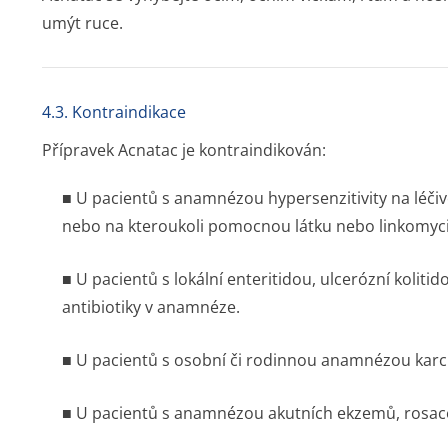
umýt ruce.
4.3. Kontraindikace
Přípravek Acnatac je kontraindikován:
■ U pacientů s anamnézou hypersenzitivity na léčiv
nebo na kteroukoli pomocnou látku nebo linkomyci
■ U pacientů s lokální enteritidou, ulcerózní koliti
antibiotiky v anamnéze.
■ U pacientů s osobní či rodinnou anamnézou kar
■ U pacientů s anamnézou akutních ekzemů, rosacey