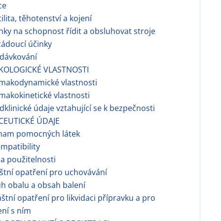
ce
tilita, těhotenství a kojení
inky na schopnost řídit a obsluhovat stroje
žádoucí účinky
edávkování
KOLOGICKÉ VLASTNOSTI
rmakodynamické vlastnosti
rmakokinetické vlastnosti
edklinické údaje vztahující se k bezpečnosti
CEUTICKÉ ÚDAJE
znam pomocných látek
ompatibility
a použitelnosti
áštní opatření pro uchovávání
uh obalu a obsah balení
láštní opatření pro likvidaci přípravku a pro
ní s ním