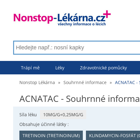
Trápí mě
Léky
Zdravotnické pomůcky
Nonstop Lékárna
»
Souhrnné informace
»
ACNATAC - 
ACNATAC - Souhrnné informa
Síla léku
10MG/G+0,25MG/G
Obsahuje účinné látky :
TRETINOIN (TRETINOINUM)
KLINDAMYCIN-FOSFÁT (