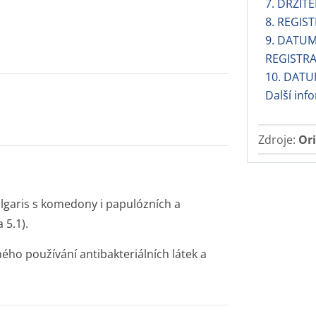
7. DRŽIT
8. REGIST
9. DATU
REGISTR
10. DATU
Další inf
Zdroje:
Ori
ulgaris s komedony i papulózních a
 5.1).
ého používání antibakteriálních látek a