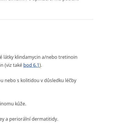
é látky klindamycin a/nebo tretinoin
n (viz také
bod 6.1
).
dou nebo s kolitidou v důsledku léčby
cinomu kůže.
 a periorální dermatitidy.