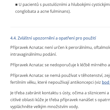
■ U pacientů s pustulózními a hlubokými cystický
conglobata a acne fulminans).
4.4. Zvláštní upozornění a opatření pro použití
Přípravek Acnatac není určen k perorálnímu, oftalmol
intravaginálnímu podání.
Přípravek Acnatac se nedoporučuje k léčbě mírného a
Přípravek Acnatac se nemá používat v těhotenství, z
fertilním věku, které nepoužívají antikoncepci (viz
bod 
Je třeba zabránit kontaktu s ústy, očima a sliznicemi
citlivé oblasti kůže je třeba přípravek nanášet s opat
vypláchněte velkým množstvím vody.