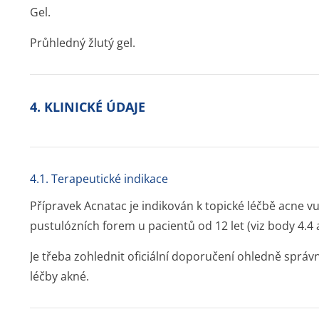
Gel.
Průhledný žlutý gel.
4. KLINICKÉ ÚDAJE
4.1. Terapeutické indikace
Přípravek Acnatac je indikován k topické léčbě acne v
pustulózních forem u pacientů od 12 let (viz body 4.4 a
Je třeba zohlednit oficiální doporučení ohledně správn
léčby akné.