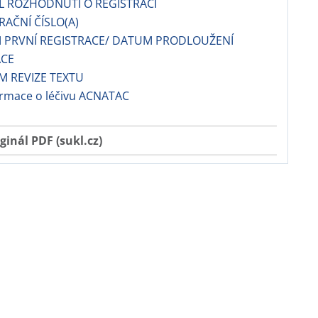
EL ROZHODNUTÍ O REGISTRACI
RAČNÍ ČÍSLO(A)
M PRVNÍ REGISTRACE/ DATUM PRODLOUŽENÍ
ACE
M REVIZE TEXTU
ormace o léčivu ACNATAC
ginál PDF (sukl.cz)