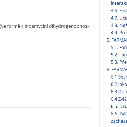
interak
4.6. Fer
4.7. Úč
4.8. Ne
(ve formě clindamycini dihydrogenophos­
4.9. Př
5. FARMA
5.1. Fa
5.2. Fa
5.3. Př
6. FARMA
6.1 Se
6.2 Ink
6.3 Dob
6.4 Zvl
6.5. Dr
6.6. Zv
zacháze