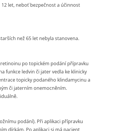
 12 let, neboť bezpečnost a účinnost
tarších než 65 let nebyla stanovena.
tretinoinu po topickém podání přípravku
funkce ledvin či jater vedla ke klinicky
entrace topicky podaného klindamycinu a
nným či jaterním onemocněním.
iduálně.
ožnímu podání). Při aplikaci přípravku
ím dírkám. Po aplikaci si má pacient