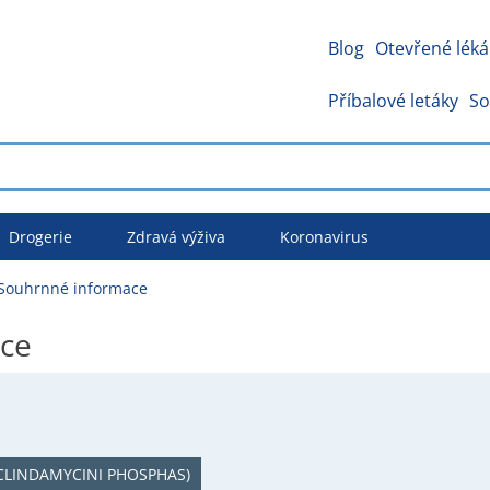
Blog
Otevřené léká
Příbalové letáky
So
Drogerie
Zdravá výživa
Koronavirus
Souhrnné informace
ce
CLINDAMYCINI PHOSPHAS)