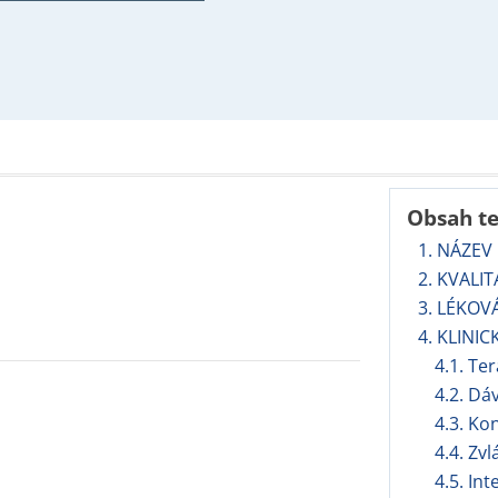
Obsah t
1. NÁZEV
2. KVALI
3. LÉKOV
4. KLINIC
4.1. Te
4.2. Dá
4.3. Ko
4.4. Zv
4.5. In