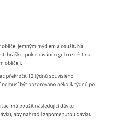
ý obličej jemným mýdlem a osušit. Na
osti hrášku, poklepáváním gel roznést na
m obličeji.
ac překročit 12 týdnů souvislého
ení nemusí být pozorováno několik týdnů po
tac, má použít následující dávku
 dávku, aby nahradil zapomenutou dávku.