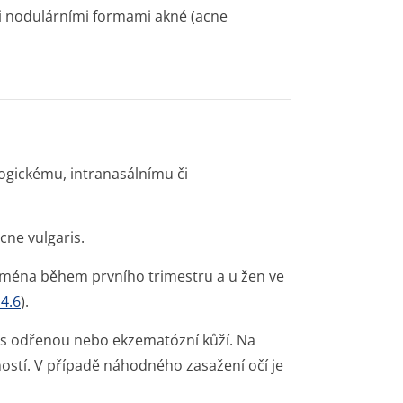
mi nodulárními formami akné (acne
ogickému, intranasálnímu či
cne vulgaris.
ejména během prvního trimestru a u žen ve
4.6
).
 a s odřenou nebo ekzematózní kůží. Na
rností. V případě náhodného zasažení očí je