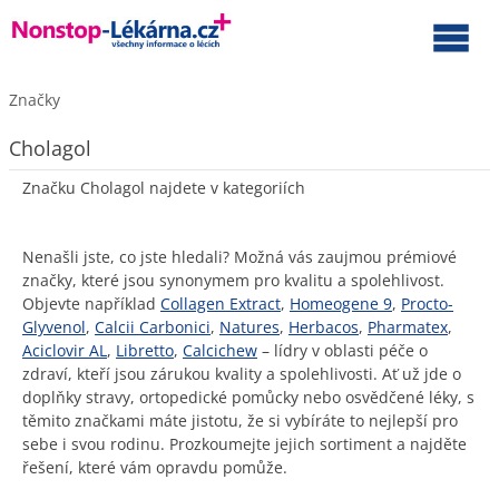
Značky
Cholagol
Značku Cholagol najdete v kategoriích
Nenašli jste, co jste hledali? Možná vás zaujmou prémiové
značky, které jsou synonymem pro kvalitu a spolehlivost.
Objevte například
Collagen Extract
,
Homeogene 9
,
Procto-
Glyvenol
,
Calcii Carbonici
,
Natures
,
Herbacos
,
Pharmatex
,
Aciclovir AL
,
Libretto
,
Calcichew
– lídry v oblasti péče o
zdraví, kteří jsou zárukou kvality a spolehlivosti. Ať už jde o
doplňky stravy, ortopedické pomůcky nebo osvědčené léky, s
těmito značkami máte jistotu, že si vybíráte to nejlepší pro
sebe i svou rodinu. Prozkoumejte jejich sortiment a najděte
řešení, které vám opravdu pomůže.