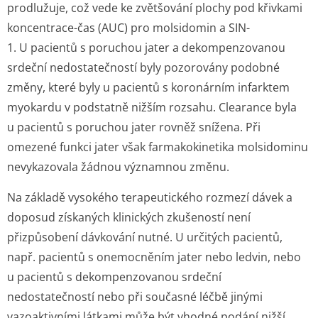
prodlužuje, což vede ke zvětšování plochy pod křivkami
koncentrace-čas (AUC) pro molsidomin a SIN-
1. U pacientů s poruchou jater a dekompenzovanou
srdeční nedostatečností byly pozorovány podobné
změny, které byly u pacientů s koronárním infarktem
myokardu v podstatně nižším rozsahu. Clearance byla
u pacientů s poruchou jater rovněž snížena. Při
omezené funkci jater však farmakokinetika molsidominu
nevykazovala žádnou významnou změnu.
Na základě vysokého terapeutického rozmezí dávek a
doposud získaných klinických zkušeností není
přizpůsobení dávkování nutné. U určitých pacientů,
např. pacientů s onemocněním jater nebo ledvin, nebo
u pacientů s dekompenzovanou srdeční
nedostatečností nebo při současné léčbě jinými
vazoaktivními látkami může být vhodné podání nižší