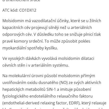
ATC kód: CO1DX12
Molsidomin má vazodilatační účinky, které se u žilních
kapacitních cév projevují silněji než u arteriálních
odporových cév. V důsledku toho se snižuje plnicí tlak
pravé komory srdeční. To může způsobit pokles
myokardiální spotřeby kyslíku.
Ve vysokých dávkách vyvolává molsidomin dilataci
cévních stěn i v arteriálním systému.
Na molekulární úrovni působí molsidomin přímým
uvolňováním oxidu dusnatého (NO) ze svých aktivních
hepatických metabolitů SIN-1 a imituje působení
fyziologického endoteliálního relaxačního faktoru
(endothelial-derived relaxing factor, EDRF), který relaxuje