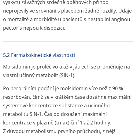
výskytu závažných srdečně oběhových příhod
neprojevily ve srovnání s placebem žádné rozdíly. Údaje
o mortalitě a morbiditě u pacientů s nestabilní anginou
pectoris nejsou k dispozici.
5.2 Farmakokinetické vlastnosti
Molsidomin je proléčivo a až v játrech se proměňuje na
vlastní účinný metabolit (SIN-1).
Po perorálním podání je molsidomin více než z 90 %
resorbován, čímž se v krátkém čase dosáhne maximální
systémové koncentrace substance a účinného
metabolitu SIN-1. Čas do dosažení maximální
koncentrace v plazmě (tmax) činí 1 až 2 hodiny.
Z důvodu metabolismu prvního průchodu, z nějž