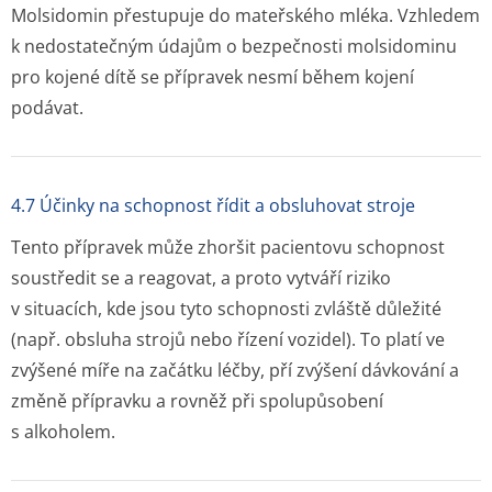
Molsidomin přestupuje do mateřského mléka. Vzhledem
k nedostatečným údajům o bezpečnosti molsidominu
pro kojené dítě se přípravek nesmí během kojení
podávat.
4.7 Účinky na schopnost řídit a obsluhovat stroje
Tento přípravek může zhoršit pacientovu schopnost
soustředit se a reagovat, a proto vytváří riziko
v situacích, kde jsou tyto schopnosti zvláště důležité
(např. obsluha strojů nebo řízení vozidel). To platí ve
zvýšené míře na začátku léčby, pří zvýšení dávkování a
změně přípravku a rovněž při spolupůsobení
s alkoholem.