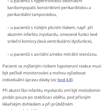
– u pacientů s hypertrofickou obstrukční
kardiomyopatií, konstriktivní perikarditidou a
perikardiální tamponádou,
– u pacientů s nízkým plicním tlakem, např. při
akutním infarktu myokardu, omezené funkci levé
srdeční komory (levá ventrikulární dysfunkce),
– u pacientů s aortální a/nebo mitrální stenózou.
Pacienti se zvýšeným rizikem hypotenzní reakce musí
být pečlivě monitorováni a mohou vyžadovat
individuální úpravu dávky (viz
bod 4.8
).
Při akutní fázi infarktu myokardu smí být molsidomin
podán pouze po stabilizaci oběhu, pod přísným
lékařským dohledem a při průběžném