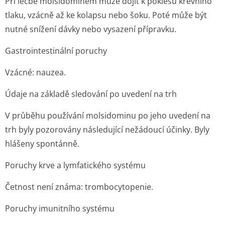
Při léčbě molsidominem může dojít k poklesu krevního
tlaku, vzácně až ke kolapsu nebo šoku. Poté může být
nutné snížení dávky nebo vysazení přípravku.
Gastrointestinální poruchy
Vzácné: nauzea.
Údaje na základě sledování po uvedení na trh
V průběhu používání molsidominu po jeho uvedení na
trh byly pozorovány následující nežádoucí účinky. Byly
hlášeny spontánně.
Poruchy krve a lymfatického systému
Četnost není známa: trombocytopenie.
Poruchy imunitního systému