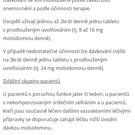
Dávkování se volí individuálně podle závažnosti
onemocnění a podle účinnosti terapie.
Dospělí užívají jednou až 2krát denně jednu tabletu
s prodlouženým uvolňováním (tj. 8 až 16 mg
molsidominu denně).
V případě nedostatečné účinnosti lze dávkování zvýšit
na 3krát denně jednu tabletu s prodlouženým
uvolňováním (tj. 24 mg molsidominu denně).
Zvláštní skupiny pacientů
U pacientů s poruchou funkce jater či ledvin, u pacientů
s nekompenzovaným srdečním selháním a u pacientů,
kteří jsou současně léčeni dalšími vazoaktivními léčivými
přípravky se doporučuje zahájit léčbu nižší úvodní
dávkou molsidominu.