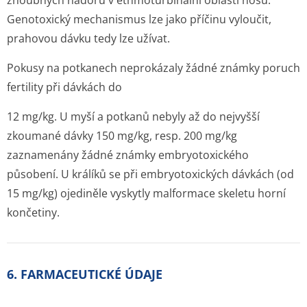
zhoubných nádorů v ethmoturbinální oblasti nosu.
Genotoxický mechanismus lze jako příčinu vyloučit,
prahovou dávku tedy lze užívat.
Pokusy na potkanech neprokázaly žádné známky poruch
fertility při dávkách do
12 mg/kg. U myší a potkanů nebyly až do nejvyšší
zkoumané dávky 150 mg/kg, resp. 200 mg/kg
zaznamenány žádné známky embryotoxického
působení. U králíků se při embryotoxických dávkách (od
15 mg/kg) ojediněle vyskytly malformace skeletu horní
končetiny.
6. FARMACEUTICKÉ ÚDAJE