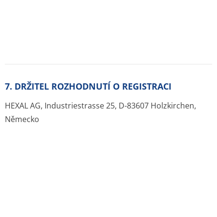
E-mail: office.cz@sandoz.com
Telefon: 221 421 611
Zdroje:
Originál PDF (sukl.cz)
Lék je zařazen v ATC stromu:
C Kardiovaskulární systém
C01 Kardiaka
C01D Vazodilatancia používaná u
onemocnění srdce