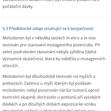
počáteční dávky.
5.3 Předklinické údaje vztahující se k bezpečnosti
Molsidomin byl v několika testech in-vitro a in-vivo
testován pro stanovení mutagenního potenciálu. Při
velmi podrobném zkoumání nebyla zjištěna žádná
významná skutečnost, která by svědčila o mutagenních
účincích.
Molsidomin byl dlouhodobě testován na myších a
potkanech. Zatímco u myší, kterým byl podáván
molsidomin, nebyl pozorován nárůst tumorů oproti
kontrolní skupině, docházelo u potkanů při vysokých
dávkách a po dlouhých dobách expozice ke vzniku