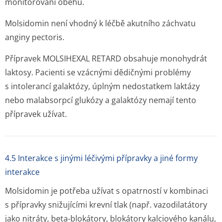
monitorování oběhu.
Molsidomin není vhodný k léčbě akutního záchvatu
anginy pectoris.
Přípravek MOLSIHEXAL RETARD obsahuje monohydrát
laktosy. Pacienti se vzácnými dědičnými problémy
s intolerancí galaktózy, úplným nedostatkem laktázy
nebo malabsorpcí glukózy a galaktózy nemají tento
přípravek užívat.
4.5 Interakce s jinými léčivými přípravky a jiné formy
interakce
Molsidomin je potřeba užívat s opatrností v kombinaci
s přípravky snižujícími krevní tlak (např. vazodilatátory
jako nitráty, beta-blokátory, blokátory kalciového kanálu,