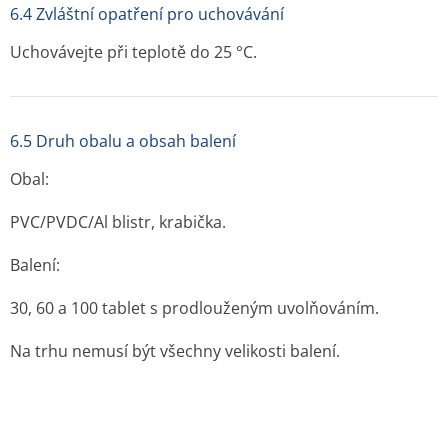
6.4 Zvláštní opatření pro uchovávání
Uchovávejte při teplotě do 25 °C.
6.5 Druh obalu a obsah balení
Obal:
PVC/PVDC/Al blistr, krabička.
Balení:
30, 60 a 100 tablet s prodlouženým uvolňováním.
Na trhu nemusí být všechny velikosti balení.
6.6 Zvláštní upozornění pro likvidaci přípravku a pro