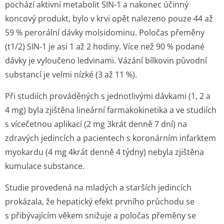
pochází aktivní metabolit SIN-1 a nakonec účinný
koncový produkt, bylo v krvi opět nalezeno pouze 44 až
59 % perorální dávky molsidominu. Poločas přeměny
(t1/2) SIN-1 je asi 1 až 2 hodiny. Více než 90 % podané
dávky je vyloučeno ledvinami. Vázání bílkovin původní
substancí je velmi nízké (3 až 11 %).
Při studiích prováděných s jednotlivými dávkami (1, 2 a
4 mg) byla zjištěna lineární farmakokinetika a ve studiích
s vícečetnou aplikací (2 mg 3krát denně 7 dní) na
zdravých jedincích a pacientech s koronárním infarktem
myokardu (4 mg 4krát denně 4 týdny) nebyla zjištěna
kumulace substance.
Studie provedená na mladých a starších jedincích
prokázala, že hepatický efekt prvního průchodu se
s přibývajícím věkem snižuje a poločas přeměny se