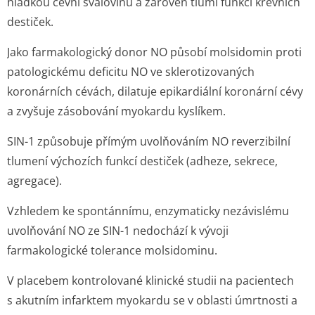
hladkou cévní svalovinu a zároveň tlumí funkci krevních
destiček.
Jako farmakologický donor NO působí molsidomin proti
patologickému deficitu NO ve sklerotizovaných
koronárních cévách, dilatuje epikardiální koronární cévy
a zvyšuje zásobování myokardu kyslíkem.
SIN-1 způsobuje přímým uvolňováním NO reverzibilní
tlumení výchozích funkcí destiček (adheze, sekrece,
agregace).
Vzhledem ke spontánnímu, enzymaticky nezávislému
uvolňování NO ze SIN-1 nedochází k vývoji
farmakologické tolerance molsidominu.
V placebem kontrolované klinické studii na pacientech
s akutním infarktem myokardu se v oblasti úmrtnosti a