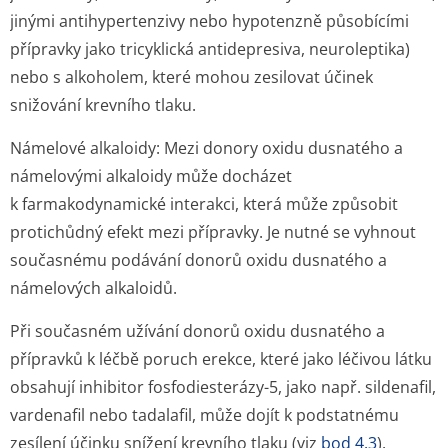
jinými antihypertenzivy nebo hypotenzně působícími
přípravky jako tricyklická antidepresiva, neuroleptika)
nebo s alkoholem, které mohou zesilovat účinek
snižování krevního tlaku.
Námelové alkaloidy: Mezi donory oxidu dusnatého a
námelovými alkaloidy může docházet
k farmakodynamické interakci, která může způsobit
protichůdný efekt mezi přípravky. Je nutné se vyhnout
současnému podávání donorů oxidu dusnatého a
námelových alkaloidů.
Při současném užívání donorů oxidu dusnatého a
přípravků k léčbě poruch erekce, které jako léčivou látku
obsahují inhibitor fosfodiesterázy-5, jako např. sildenafil,
vardenafil nebo tadalafil, může dojít k podstatnému
zesílení účinku snížení krevního tlaku (viz
bod 4.3
).