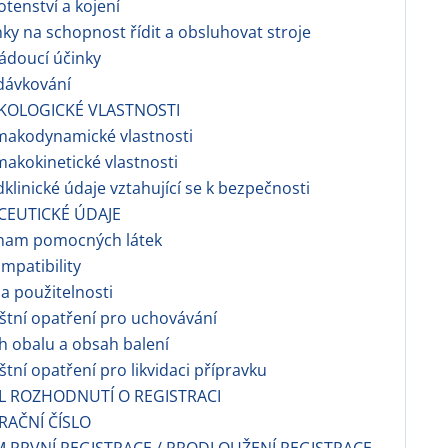
otenství a kojení
nky na schopnost řídit a obsluhovat stroje
ádoucí účinky
dávkování
KOLOGICKÉ VLASTNOSTI
makodynamické vlastnosti
makokinetické vlastnosti
dklinické údaje vztahující se k bezpečnosti
CEUTICKÉ ÚDAJE
znam pomocných látek
ompatibility
a použitelnosti
áštní opatření pro uchovávání
h obalu a obsah balení
áštní opatření pro likvidaci přípravku
EL ROZHODNUTÍ O REGISTRACI
TRAČNÍ ČÍSLO