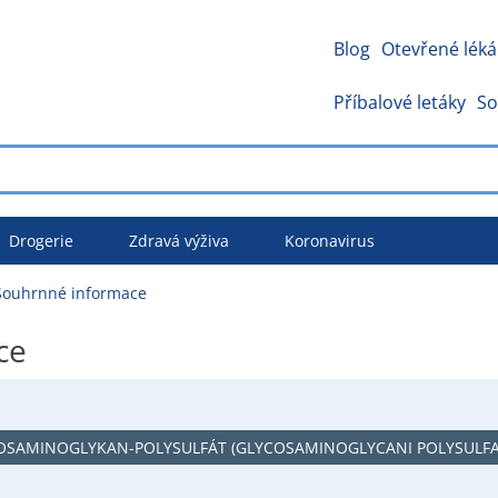
Blog
Otevřené léká
Příbalové letáky
So
Drogerie
Zdravá výživa
Koronavirus
Souhrnné informace
ce
OSAMINOGLYKAN-POLYSULFÁT (GLYCOSAMINOGLYCANI POLYSULFA