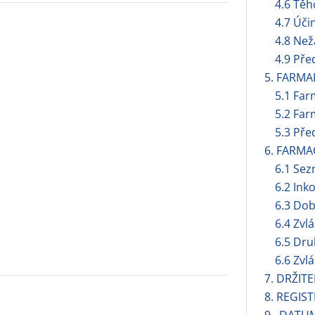
4.6 Těh
4.7 Úči
4.8 Než
4.9 Pře
5. FARMA
5.1 Far
5.2 Far
5.3 Pře
6. FARMA
6.1 Se
6.2 Ink
6.3 Dob
6.4 Zvl
6.5 Dru
6.6 Zvl
7. DRŽIT
8. REGIS