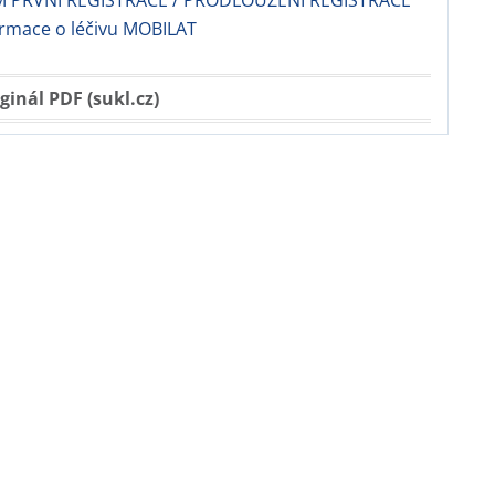
 PRVNÍ REGISTRACE / PRODLOUŽENÍ REGISTRACE
ormace o léčivu MOBILAT
ginál PDF (sukl.cz)