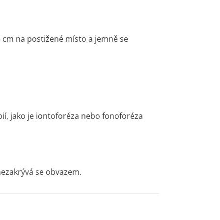
15 cm na postižené místo a jemně se
pií, jako je iontoforéza nebo fonoforéza
nezakrývá se obvazem.