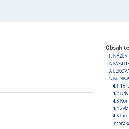
Obsah t
1. NÁZEV
2. KVALI
3. LÉKOV
4. KLINIC
4.1 Ter
4.2 Dáv
4.3 Kon
4.4 Zvl
4.5 Int
interak