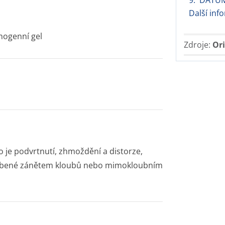
9. DATUM
Další inf
mogenní gel
Zdroje:
Ori
 je podvrtnutí, zhmoždění a distorze,
ůsobené zánětem kloubů nebo mimokloubním