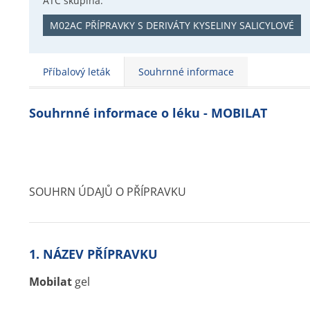
ATC skupina:
M02AC PŘÍPRAVKY S DERIVÁTY KYSELINY SALICYLOVÉ
Příbalový leták
Souhrnné informace
Souhrnné informace o léku - MOBILAT
SOUHRN ÚDAJŮ O PŘÍPRAVKU
1. NÁZEV PŘÍPRAVKU
Mobilat
gel