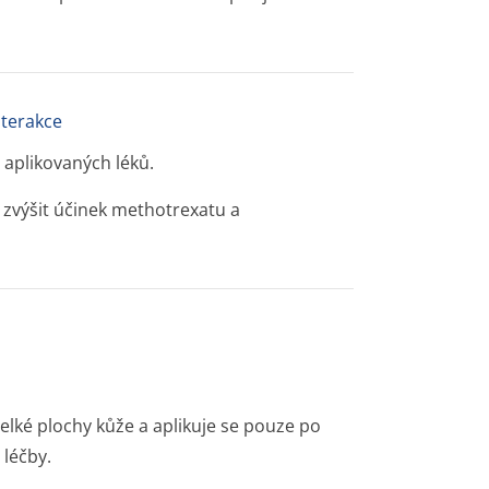
nterakce
ě aplikovaných léků.
 zvýšit účinek methotrexatu a
elké plochy kůže a aplikuje se pouze po
léčby.