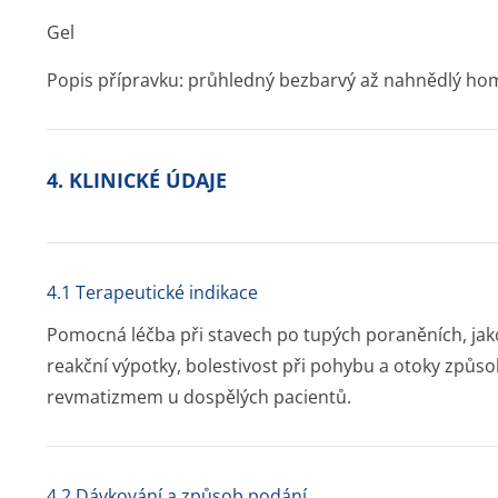
Gel
Popis přípravku: průhledný bezbarvý až nahnědlý ho
4. KLINICKÉ ÚDAJE
4.1 Terapeutické indikace
Pomocná léčba při stavech po tupých poraněních, jako
reakční výpotky, bolestivost při pohybu a otoky zp
revmatizmem u dospělých pacientů.
4.2 Dávkování a způsob podání