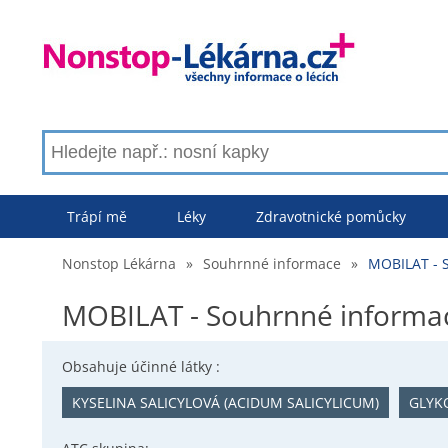
Trápí mě
Léky
Zdravotnické pomůcky
Nonstop Lékárna
»
Souhrnné informace
»
MOBILAT - 
MOBILAT - Souhrnné informa
Obsahuje účinné látky :
KYSELINA SALICYLOVÁ (ACIDUM SALICYLICUM)
GLYK