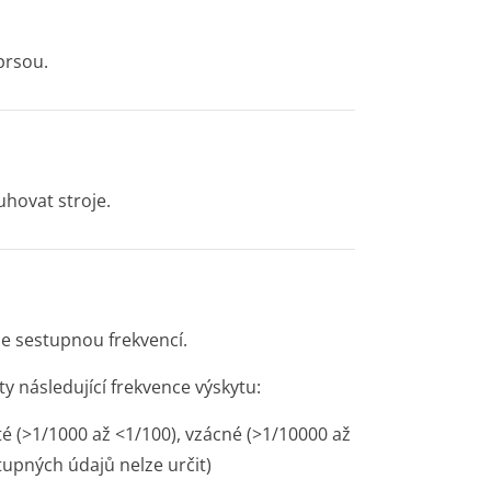
prsou.
uhovat stroje.
se sestupnou frekvencí.
y následující frekvence výskytu:
té (>1/1000 až <1/100), vzácné (>1/10000 až
tupných údajů nelze určit)