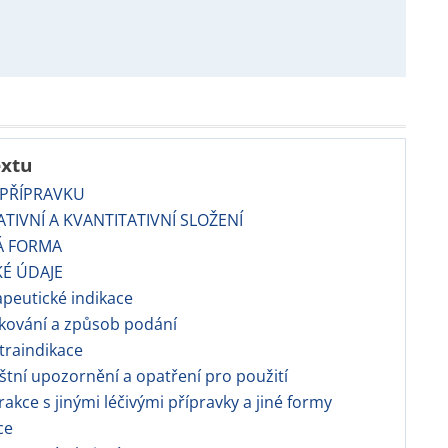
extu
 PŘÍPRAVKU
TATIVNÍ A KVANTITATIVNÍ SLOŽENÍ
Á FORMA
KÉ ÚDAJE
apeutické indikace
kování a způsob podání
traindikace
áštní upozornění a opatření pro použití
erakce s jinými léčivými přípravky a jiné formy
ce