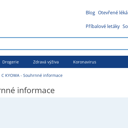
Blog
Otevřené léká
Příbalové letáky
So
Drogerie
Zdravá výživa
Koronavirus
C KYOWA - Souhrnné informace
nné informace