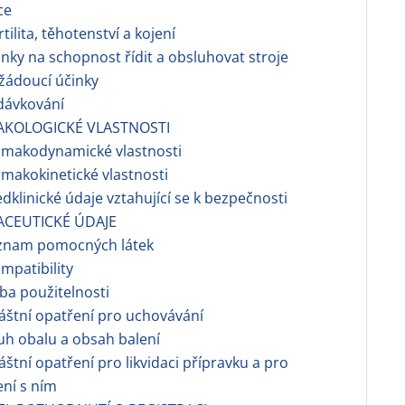
ce
tilita, těhotenství a kojení
nky na schopnost řídit a obsluhovat stroje
žádoucí účinky
dávkování
AKOLOGICKÉ VLASTNOSTI
rmakodynamické vlastnosti
makokinetické vlastnosti
dklinické údaje vztahující se k bezpečnosti
ACEUTICKÉ ÚDAJE
znam pomocných látek
ompatibility
a použitelnosti
áštní opatření pro uchovávání
h obalu a obsah balení
áštní opatření pro likvidaci přípravku a pro
ní s ním