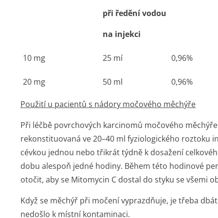
při ředění vodou
na injekci
10 mg
25 mí
0,96%
20 mg
50 ml
0,96%
Použití u pacientů s nádory močového měchýře
Při léčbě povrchových karcinomů močového měchýře 
rekonstituovaná ve 20–40 ml fyziologického roztoku i
cévkou jednou nebo třikrát týdně k dosažení celkovéh
dobu alespoň jedné hodiny. Během této hodinové per
otočit, aby se Mitomycin C dostal do styku se všemi o
Když se měchýř při močení vyprazdňuje, je třeba dbát op
nedošlo k místní kontaminaci.