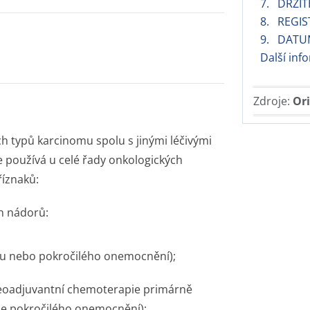
7. DRŽIT
8. REGIS
9. DATU
Další in
Zdroje:
Ori
 typů karcinomu spolu s jinými léčivými
e používá u celé řady onkologických
říznaků:
h nádorů:
u nebo pokročilého onemocnění);
eoadjuvantní chemoterapie primárně
ie pokročilého onemocnění);