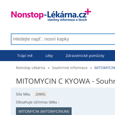
Trápí mě
Léky
Zdravotnické pomůcky
Nonstop Lékárna
»
Souhrnné informace
»
MITOMYCIN 
MITOMYCIN C KYOWA - Souhr
Síla léku
20MG
Obsahuje účinnou látku :
MITOMYCIN (MITOMYCINUM)