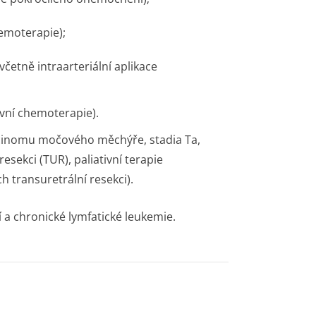
hemoterapie);
četně intraarteriální aplikace
ivní chemoterapie).
karcinomu močového měchýře, stadia Ta,
resekci (TUR), paliativní terapie
 transuretrální resekci).
a chronické lymfatické leukemie.