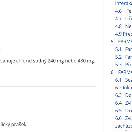
interak
4.6 Fer
4.7 Úči
4.8 Ne
4.9 Pře
5. FARM
.
5.1 Fa
5.2 Far
sahuje chlorid sodný 240 mg nebo 480 mg.
5.3 Pře
6. FARM
6.1 Se
6.2 Ink
6.3 Dob
6.4 Zvl
6.5 Dru
6.6 Zvl
lický prášek.
zacháze