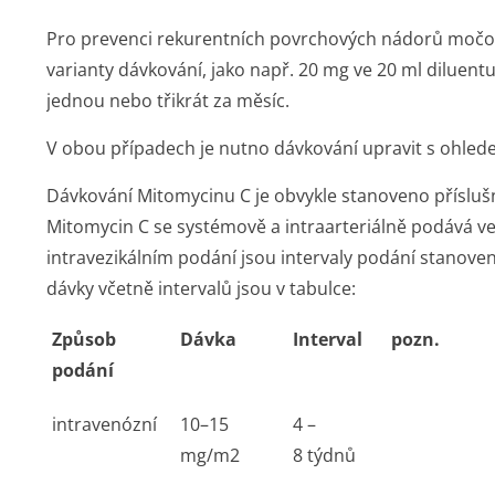
Pro prevenci rekurentních povrchových nádorů močo
varianty dávkování, jako např. 20 mg ve 20 ml diluent
jednou nebo třikrát za měsíc.
V obou případech je nutno dávkování upravit s ohledem
Dávkování Mitomycinu C je obvykle stanoveno přísl
Mitomycin C se systémově a intraarteriálně podává ve 
intravezikálním podání jsou intervaly podání stanoven
dávky včetně intervalů jsou v tabulce:
Způsob
Dávka
Interval
pozn.
podání
intravenózní
10–15
4 –
mg/m
2
8 týdnů