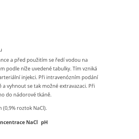
u
nce a před použitím se ředí vodou na
bjem podle níže uvedené tabulky. Tím vzniká
rteriální injekci. Při intravenózním podání
ě a vyhnout se tak možné extravazaci. Při
ímo do nádorové tkáně.
m (0,9% roztok NaCl).
ncentrace NaCl
pH