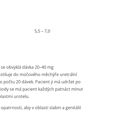
5,5 – 7,0
se obvyklá dávka 20–40 mg
nstiluje do močového měchýře uretrální
o počtu 20 dávek. Pacient ji má udržet po
iody se má pacient každých patnáct minut
blastmi urotelu.
atrnosti, aby v oblasti slabin a genitálií