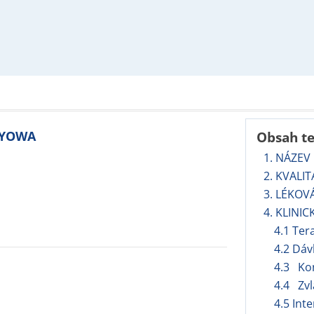
 KYOWA
Obsah t
1. NÁZEV
2. KVALI
3. LÉKOV
4. KLINIC
4.1 Ter
4.2 Dáv
4.3 Ko
4.4 Zvl
4.5 Int