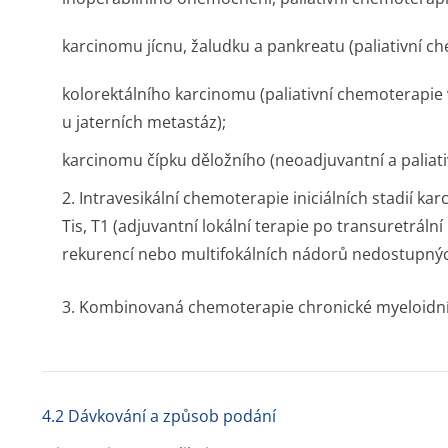
karcinomu jícnu, žaludku a pankreatu (paliativní c
kolorektálního karcinomu (paliativní chemoterapie v
u jaterních metastáz);
karcinomu čípku děložního (neoadjuvantní a paliat
2. Intravesikální chemoterapie iniciálních stadií 
Tis, T1 (adjuvantní lokální terapie po transuretrální 
rekurencí nebo multifokálních nádorů nedostupných
3. Kombinovaná chemoterapie chronické myeloidní 
4.2 Dávkování a způsob podání