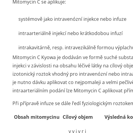
Mitomycin C se aplikuje:
systémově jako intravenózní injekce nebo infuze
intraarteriálně injekcí nebo krátkodobou infuzí
intrakavitárně, resp. intravezikálně formou výplach
Mitomycin C Kyowa je dodáván ve formě suché substa
injekci v závislosti na obsahu léčivé látky na cílový o
izotonický roztok vhodný pro intravenózní nebo intraa
je nutno dávku aplikovat co nejpomaleji a velmi pečliv
intraarteriálním podání lze Mitomycin C aplikovat př
Při přípravě infuze se dále ředí fyziologickým roztoke
Obsah mitomycinu
Cílový objem
Výsledná ko
v v i v r i