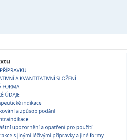
extu
 PŘÍPRAVKU
TATIVNÍ A KVANTITATIVNÍ SLOŽENÍ
Á FORMA
KÉ ÚDAJE
apeutické indikace
kování a způsob podání
ntraindikace
áštní upozornění a opatření pro použití
erakce s jinými léčivými přípravky a jiné formy