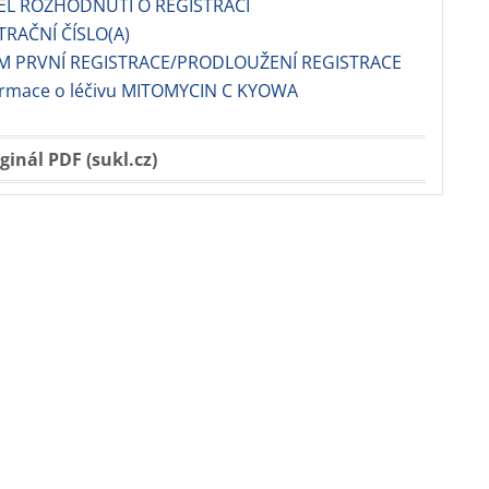
EL ROZHODNUTÍ O REGISTRACI
TRAČNÍ ČÍSLO(A)
M PRVNÍ REGISTRACE/PRODLOUŽENÍ REGISTRACE
formace o léčivu MITOMYCIN C KYOWA
ginál PDF (sukl.cz)