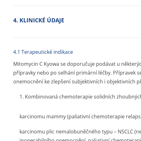
4. KLINICKÉ ÚDAJE
4.1 Terapeutické indikace
Mitomycin C Kyowa se doporučuje podávat u některých
přípravky nebo po selhání primární léčby. Přípravek s
onemocnění ke zlepšení subjektivních i objektivních p
1. Kombinovaná chemoterapie solidních zhoubnýc
karcinomu mammy (paliativní chemoterapie relaps
karcinomu plic nemalobuněčného typu – NSCLC (n
inoperabilního onemocnění, paliativní chemoterap