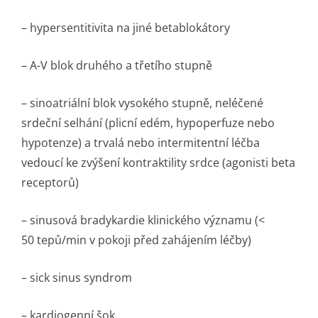
– hypersentitivita na jiné betablokátory
– A-V blok druhého a třetího stupně
– sinoatriální blok vysokého stupně, neléčené
srdeční selhání (plicní edém, hypoperfuze nebo
hypotenze) a trvalá nebo intermitentní léčba
vedoucí ke zvýšení kontraktility srdce (agonisti beta
receptorů)
– sinusová bradykardie klinického významu (<
50 tepů/min v pokoji před zahájením léčby)
– sick sinus syndrom
– kardiogenní šok