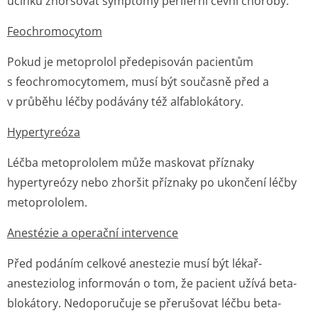
účinku zhoršovat symptomy periferní cévní choroby.
Feochromocytom
Pokud je metoprolol předepisován pacientům
s feochromocytomem, musí být současně před a
v průběhu léčby podávány též alfablokátory.
Hypertyreóza
Léčba metoprololem může maskovat příznaky
hypertyreózy nebo zhoršit příznaky po ukončení léčby
metoprololem.
Anestézie a operační intervence
Před podáním celkové anestezie musí být lékař-
anesteziolog informován o tom, že pacient užívá beta-
blokátory. Nedoporučuje se přerušovat léčbu beta-