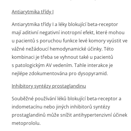
Antiarytmika třídy I
Antiarytmika třídy I a léky blokující beta-receptor
mají aditivní negativní inotropní efekt, které mohou
u pacientů s poruchou funkce levé komory vyústit ve
vážné nežádoucí hemodynamické účinky. Této
kombinaci je třeba se vyhnout také u pacientů
s patologickým AV vedením. Tahle interakce je
nejlépe zdokumentována pro dysopyramid.
Inhibitory syntézy prostaglandinu
Souběžné používání léků blokující beta-receptor a
indometacínu nebo jiných inhibitorů syntézy
prostaglandinů může snížit antihypertenzivní účinek
metoprololu.