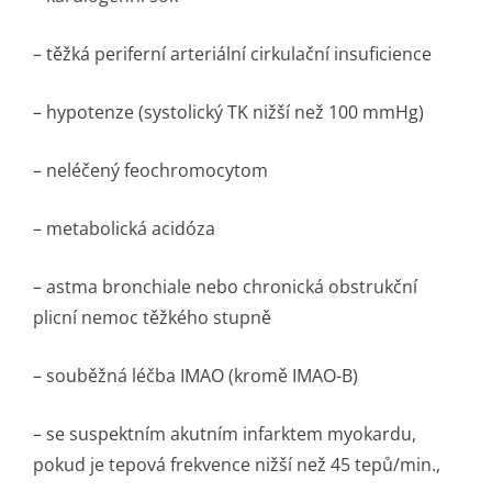
– těžká periferní arteriální cirkulační insuficience
– hypotenze (systolický TK nižší než 100 mmHg)
– neléčený feochromocytom
– metabolická acidóza
– astma bronchiale nebo chronická obstrukční
plicní nemoc těžkého stupně
– souběžná léčba IMAO (kromě IMAO-B)
– se suspektním akutním infarktem myokardu,
pokud je tepová frekvence nižší než 45 tepů/min.,