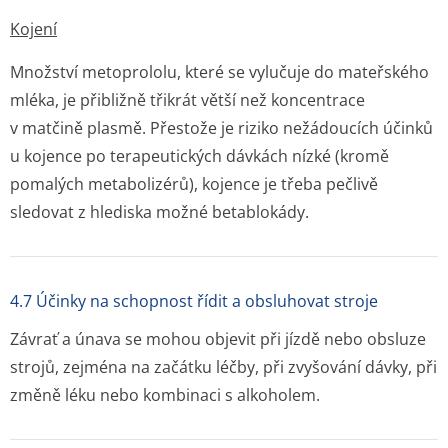
Kojení
Množství metoprololu, které se vylučuje do mateřského
mléka, je přibližně třikrát větší než koncentrace
v matčině plasmě. Přestože je riziko nežádoucích účinků
u kojence po terapeutických dávkách nízké (kromě
pomalých metabolizérů), kojence je třeba pečlivě
sledovat z hlediska možné betablokády.
4.7 Účinky na schopnost řídit a obsluhovat stroje
Závrať a únava se mohou objevit při jízdě nebo obsluze
strojů, zejména na začátku léčby, při zvyšování dávky, při
změně léku nebo kombinaci s alkoholem.