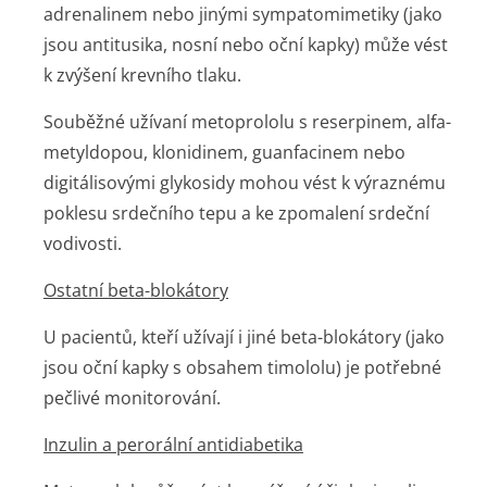
adrenalinem nebo jinými sympatomimetiky (jako
jsou antitusika, nosní nebo oční kapky) může vést
k zvýšení krevního tlaku.
Souběžné užívaní metoprololu s reserpinem, alfa-
metyldopou, klonidinem, guanfacinem nebo
digitálisovými glykosidy mohou vést k výraznému
poklesu srdečního tepu a ke zpomalení srdeční
vodivosti.
Ostatní beta-blokátory
U pacientů, kteří užívají i jiné beta-blokátory (jako
jsou oční kapky s obsahem timololu) je potřebné
pečlivé monitorování.
Inzulin a perorální antidiabetika