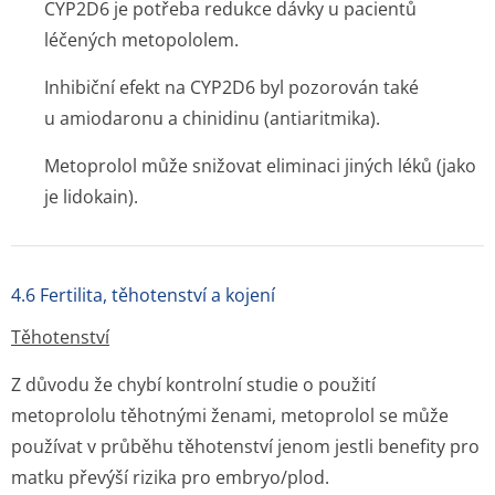
CYP2D6 je potřeba redukce dávky u pacientů
léčených metopololem.
Inhibiční efekt na CYP2D6 byl pozorován také
u amiodaronu a chinidinu (antiaritmika).
Metoprolol může snižovat eliminaci jiných léků (jako
je lidokain).
4.6 Fertilita, těhotenství a kojení
Těhotenství
Z důvodu že chybí kontrolní studie o použití
metoprololu těhotnými ženami, metoprolol se může
používat v průběhu těhotenství jenom jestli benefity pro
matku převýší rizika pro embryo/plod.