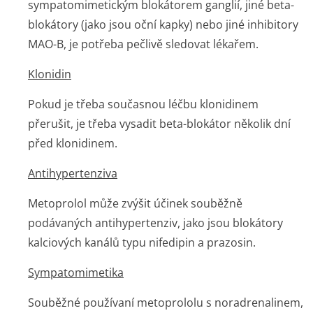
sympatomimetickým blokátorem ganglií, jiné beta-
blokátory (jako jsou oční kapky) nebo jiné inhibitory
MAO-B, je potřeba pečlivě sledovat lékařem.
Klonidin
Pokud je třeba současnou léčbu klonidinem
přerušit, je třeba vysadit beta-blokátor několik dní
před klonidinem.
Antihypertenziva
Metoprolol může zvýšit účinek souběžně
podávaných antihypertenziv, jako jsou blokátory
kalciových kanálů typu nifedipin a prazosin.
Sympatomimetika
Souběžné používaní metoprololu s noradrenalinem,