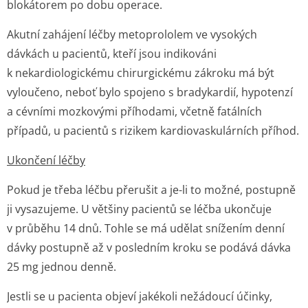
blokátorem po dobu operace.
Akutní zahájení léčby metoprololem ve vysokých
dávkách u pacientů, kteří jsou indikováni
k nekardiologickému chirurgickému zákroku má být
vyloučeno, neboť bylo spojeno s bradykardií, hypotenzí
a cévními mozkovými příhodami, včetně fatálních
případů, u pacientů s rizikem kardiovaskulárních příhod.
Ukončení léčby
Pokud je třeba léčbu přerušit a je-li to možné, postupně
ji vysazujeme. U většiny pacientů se léčba ukončuje
v průběhu 14 dnů. Tohle se má udělat snížením denní
dávky postupně až v posledním kroku se podává dávka
25 mg jednou denně.
Jestli se u pacienta objeví jakékoli nežádoucí účinky,