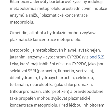
Rifampicin a deriváty barbiturové kyseliny indukují
metabolizmus metoprololu prostřednictvím indukce
enzymů a snižují plazmatické koncentrace
metoprololu.
Cimetidin, alkohol a hydralazin mohou zvyšovat
plazmatické koncentrace metoprololu.
Metoprolol je metabolizován hlavně, avšak nejen,
jaterními enzymy – cytochrom CYP2D6 (viz
bod 5.2
).
Léky, které mají inhibiční efekt na CYP2D6, jako jsou
selektivní SSRI (paroxetin, fluoxetin, sertralin),
difenhydramin, hydroxychlorochin, celekoxib,
terbinafin, neuroleptika (jako chlorpromazin,
triflourpromazin, chlorprotixen) a pravděpodobně
také propafen mohou zvyšovat plazmatické
koncentrace metoprololu. Před léčbou inhibitorem