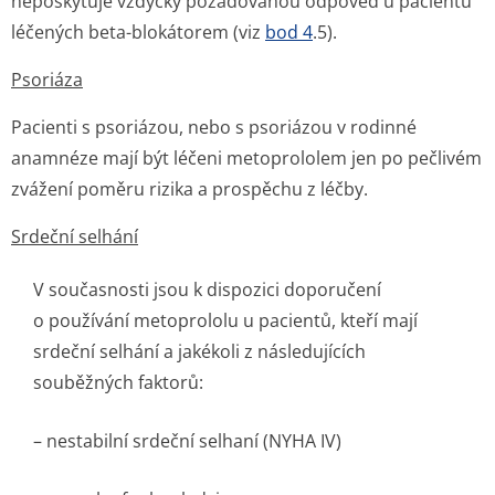
neposkytuje vždycky požadovanou odpověď u pacientů
léčených beta-blokátorem (viz
bod 4
.5).
Psoriáza
Pacienti s psoriázou, nebo s psoriázou v rodinné
anamnéze mají být léčeni metoprololem jen po pečlivém
zvážení poměru rizika a prospěchu z léčby.
Srdeční selhání
V současnosti jsou k dispozici doporučení
o používání metoprololu u pacientů, kteří mají
srdeční selhání a jakékoli z následujících
souběžných faktorů:
– nestabilní srdeční selhaní (NYHA IV)