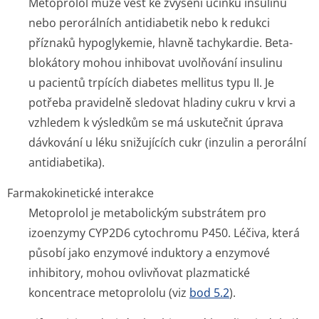
Metoprolol může vést ke zvýšení účinku insulinu
nebo perorálních antidiabetik nebo k redukci
příznaků hypoglykemie, hlavně tachykardie. Beta-
blokátory mohou inhibovat uvolňování insulinu
u pacientů trpících diabetes mellitus typu II. Je
potřeba pravidelně sledovat hladiny cukru v krvi a
vzhledem k výsledkům se má uskutečnit úprava
dávkování u léku snižujících cukr (inzulin a perorální
antidiabetika).
Farmakokinetické interakce
Metoprolol je metabolickým substrátem pro
izoenzymy CYP2D6 cytochromu P450. Léčiva, která
působí jako enzymové induktory a enzymové
inhibitory, mohou ovlivňovat plazmatické
koncentrace metoprololu (viz
bod 5.2
).