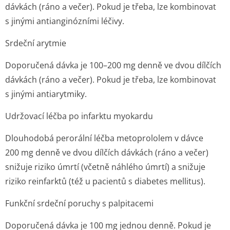
dávkách (ráno a večer). Pokud je třeba, lze kombinovat
s jinými antianginózními léčivy.
Srdeční arytmie
Doporučená dávka je 100–200 mg denně ve dvou dílčích
dávkách (ráno a večer). Pokud je třeba, lze kombinovat
s jinými antiarytmiky.
Udržovací léčba po infarktu myokardu
Dlouhodobá perorální léčba metoprololem v dávce
200 mg denně ve dvou dílčích dávkách (ráno a večer)
snižuje riziko úmrtí (včetně náhlého úmrtí) a snižuje
riziko reinfarktů (též u pacientů s diabetes mellitus).
Funkční srdeční poruchy s palpitacemi
Doporučená dávka je 100 mg jednou denně. Pokud je