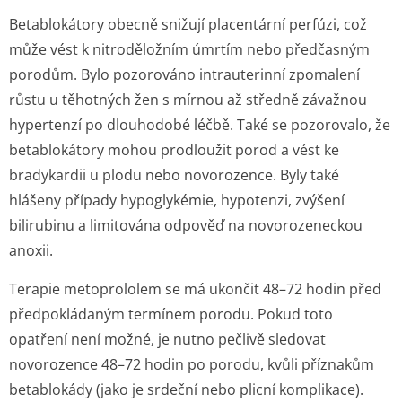
Betablokátory obecně snižují placentární perfúzi, což
může vést k nitroděložním úmrtím nebo předčasným
porodům. Bylo pozorováno intrauterinní zpomalení
růstu u těhotných žen s mírnou až středně závažnou
hypertenzí po dlouhodobé léčbě. Také se pozorovalo, že
betablokátory mohou prodloužit porod a vést ke
bradykardii u plodu nebo novorozence. Byly také
hlášeny případy hypoglykémie, hypotenzi, zvýšení
bilirubinu a limitována odpověď na novorozeneckou
anoxii.
Terapie metoprololem se má ukončit 48–72 hodin před
předpokládaným termínem porodu. Pokud toto
opatření není možné, je nutno pečlivě sledovat
novorozence 48–72 hodin po porodu, kvůli příznakům
betablokády (jako je srdeční nebo plicní komplikace).