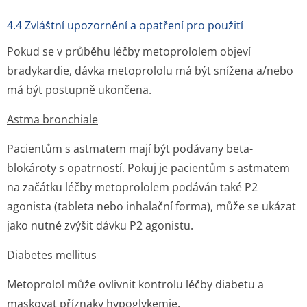
4.4 Zvláštní upozornění a opatření pro použití
Pokud se v průběhu léčby metoprololem objeví
bradykardie, dávka metoprololu má být snížena a/nebo
má být postupně ukončena.
Astma bronchiale
Pacientům s astmatem mají být podávany beta-
blokároty s opatrností. Pokuj je pacientům s astmatem
na začátku léčby metoprololem podáván také P2
agonista (tableta nebo inhalační forma), může se ukázat
jako nutné zvýšit dávku P2 agonistu.
Diabetes mellitus
Metoprolol může ovlivnit kontrolu léčby diabetu a
maskovat příznaky hypoglykemie.