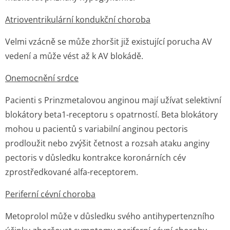
Atrioventrikulární kondukční choroba
Velmi vzácně se může zhoršit již existující porucha AV
vedení a může vést až k AV blokádě.
Onemocnění srdce
Pacienti s Prinzmetalovou anginou mají užívat selektivní
blokátory beta1-receptoru s opatrností. Beta blokátory
mohou u pacientů s variabilní anginou pectoris
prodloužit nebo zvýšit četnost a rozsah ataku anginy
pectoris v důsledku kontrakce koronárních cév
zprostředkované alfa-receptorem.
Periferní cévní choroba
Metoprolol může v důsledku svého antihypertenzního