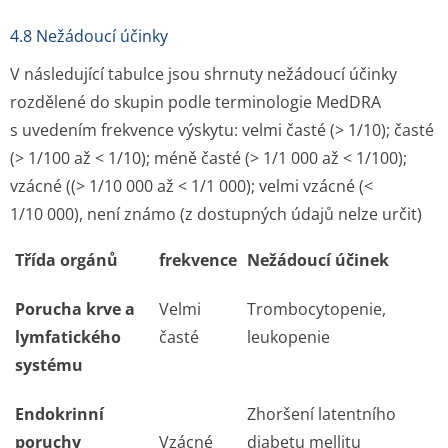
4.8 Nežádoucí účinky
V následující tabulce jsou shrnuty nežádoucí účinky
rozdělené do skupin podle terminologie MedDRA
s uvedením frekvence výskytu: velmi časté (> 1/10); časté
(> 1/100 až < 1/10); méně časté (> 1/1 000 až < 1/100);
vzácné ((> 1/10 000 až < 1/1 000); velmi vzácné (<
1/10 000), není známo (z dostupných údajů nelze určit)
Třída orgánů
frekvence
Nežádoucí účinek
Porucha krve a
Velmi
Trombocytopenie,
lymfatického
časté
leukopenie
systému
Endokrinní
Zhoršení latentního
poruchy
Vzácné
diabetu mellitu