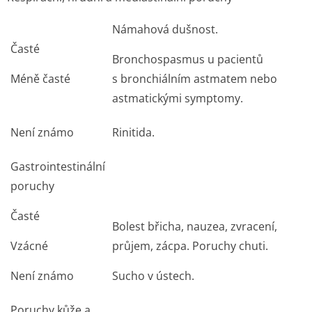
Námahová dušnost.
Časté
Bronchospasmus u pacientů
Méně časté
s bronchiálním astmatem nebo
astmatickými symptomy.
Není známo
Rinitida.
Gastrointestinální
poruchy
Časté
Bolest břicha, nauzea, zvracení,
Vzácné
průjem, zácpa. Poruchy chuti.
Není známo
Sucho v ústech.
Poruchy kůže a