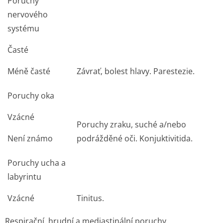
Poruchy
nervového
systému
Časté
Méně časté
Závrať, bolest hlavy. Parestezie.
Poruchy oka
Vzácné
Poruchy zraku, suché a/nebo
Není známo
podrážděné oči. Konjuktivitida.
Poruchy ucha a
labyrintu
Vzácné
Tinitus.
Respirační, hrudní a mediastinální poruchy