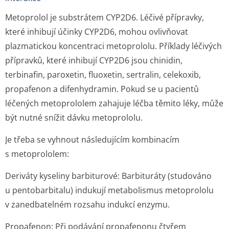
Metoprolol je substrátem CYP2D6. Léčivé přípravky,
které inhibují účinky CYP2D6, mohou ovlivňovat
plazmatickou koncentraci metoprololu. Příklady léčivých
přípravků, které inhibují CYP2D6 jsou chinidin,
terbinafin, paroxetin, fluoxetin, sertralin, celekoxib,
propafenon a difenhydramin. Pokud se u pacientů
léčených metoprololem zahajuje léčba těmito léky, může
být nutné snížit dávku metoprololu.
Je třeba se vyhnout následujícím kombinacím
s metoprololem:
Deriváty kyseliny barbiturové:
Barbituráty (studováno
u pentobarbitalu) indukují metabolismus metoprololu
v zanedbatelném rozsahu indukcí enzymu.
Propafenon:
Při podávání propafenonu čtyřem