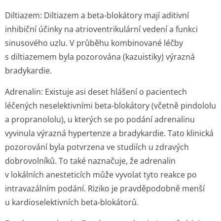
Diltiazem:
Diltiazem a beta-blokátory mají aditivní
inhibiční účinky na atrioventrikulární vedení a funkci
sinusového uzlu. V průběhu kombinované léčby
s diltiazemem byla pozorována (kazuistiky) výrazná
bradykardie.
Adrenalin:
Existuje asi deset hlášení o pacientech
léčených neselektivními beta-blokátory (včetně pindololu
a propranololu), u kterých se po podání adrenalinu
vyvinula výrazná hypertenze a bradykardie. Tato klinická
pozorování byla potvrzena ve studiích u zdravých
dobrovolníků. To také naznačuje, že adrenalin
v lokálních anesteticích může vyvolat tyto reakce po
intravazálním podání. Riziko je pravděpodobně menší
u kardioselek­tivních beta-blokátorů.