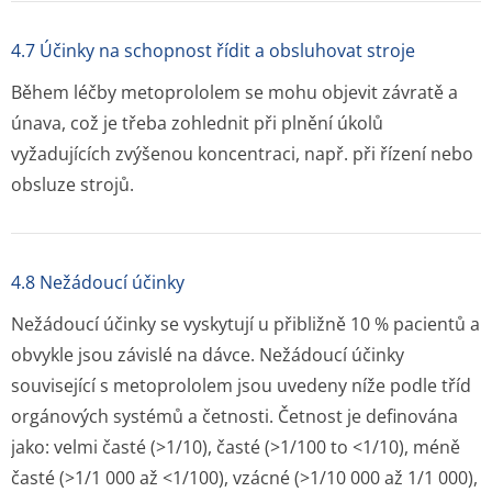
4.7 Účinky na schopnost řídit a obsluhovat stroje
Během léčby metoprololem se mohu objevit závratě a
únava, což je třeba zohlednit při plnění úkolů
vyžadujících zvýšenou koncentraci, např. při řízení nebo
obsluze strojů.
4.8 Nežádoucí účinky
Nežádoucí účinky se vyskytují u přibližně 10 % pacientů a
obvykle jsou závislé na dávce. Nežádoucí účinky
související s metoprololem jsou uvedeny níže podle tříd
orgánových systémů a četnosti. Četnost je definována
jako: velmi časté (>1/10), časté (>1/100 to <1/10), méně
časté (>1/1 000 až <1/100), vzácné (>1/10 000 až 1/1 000),