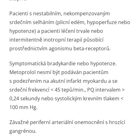
Pacienti s nestabilním, nekompenzovaným
srdečním selháním (plicní edém, hypoperfuze nebo
hypotenze) a pacienti léčení trvale nebo
intermitentně inotropní terapií působící
prostřednictvím agonismu beta-receptorů.
Symptomatická bradykardie nebo hypotenze.
Metoprolol nesmí být podáván pacientům
s podezřením na akutní infarkt myokardu a se
srdeční frekvencí < 45 tepů/min., PQ intervalem >
0,24 sekundy nebo systolickým krevním tlakem <
100 mm Hg.
Závažné periferní arteriální onemocnění s hrozící
gangrénou.