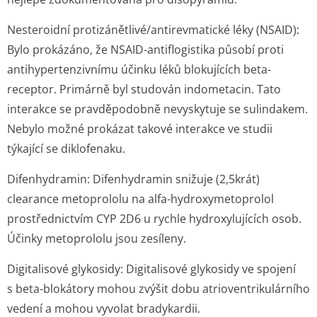
Nesteroidní protizánětlivé/an­tirevmatické léky (NSAID):
Bylo prokázáno, že NSAID-antiflogistika působí proti
antihypertenzivnímu účinku léků blokujících beta-
receptor. Primárně byl studován indometacin. Tato
interakce se pravděpodobně nevyskytuje se sulindakem.
Nebylo možné prokázat takové interakce ve studii
týkající se diklofenaku.
Difenhydramin:
Difenhydramin snižuje (2,5krát)
clearance metoprololu na alfa-hydroxymetoprolol
prostřednictvím CYP 2D6 u rychle hydroxylujících osob.
Účinky metoprololu jsou zesíleny.
Digitalisové glykosidy:
Digitalisové glykosidy ve spojení
s beta-blokátory mohou zvýšit dobu atrioventriku­lárního
vedení a mohou vyvolat bradykardii.