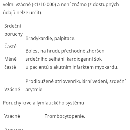
velmi vzácné (<1/10 000) a není známo (z dostupných
údajů nelze určit).
Srdeční
poruchy
Bradykardie, palpitace.
Časté
Bolest na hrudi, přechodné zhoršení
Méně
srdečního selhání, kardiogenní šok
časté
u pacientů s akutním infarktem myokardu.
Prodloužené atriovenrikulární vedení, srdeční
Vzácné
arytmie.
Poruchy krve a lymfatického systému
Vzácné
Trombocytopenie.