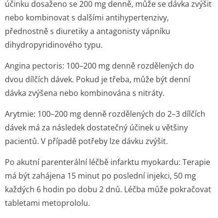
účinku dosaženo se 200 mg denně, může se dávka zvýšit
nebo kombinovat s dalšími antihypertenzivy,
přednostně s diuretiky a antagonisty vápníku
dihydropyridi­nového typu.
Angina pectoris:
100–200 mg denně rozdělených do
dvou dílčích dávek. Pokud je třeba, může být denní
dávka zvýšena nebo kombinována s nitráty.
Arytmie:
100–200 mg denně rozdělených do 2–3 dílčích
dávek má za následek dostatečný účinek u většiny
pacientů. V případě potřeby lze dávku zvýšit.
Po akutní parenterální léčbě infarktu myokardu:
Terapie
má být zahájena 15 minut po poslední injekci, 50 mg
každých 6 hodin po dobu 2 dnů. Léčba může pokračovat
tabletami metoprololu.