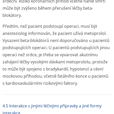
srdeční. Riziko koronárních příhod včetně náhlé smrti
může být zvýšeno během přerušení léčby beta-
blokátory.
Předtím, než pacient podstoupí operaci, musí být
anesteziolog informován, že pacient užívá metoprolol.
Vysazení beta-blokátorů není doporučováno u pacientů
podstupujících operaci. U pacientů podstupujících jinou
operaci než srdce, je třeba se vyvarovat akutnímu
zahájení léčby vysokými dávkami metoprololu, protože
to může být spojeno s bradykardií, hypotenzí a cévní
mozkovou příhodou, včetně fatálního konce u pacientů
s kardiovasku­lárními rizikovými faktory.
4.5 Interakce s jinými léčivými přípravky a jiné formy
interakce