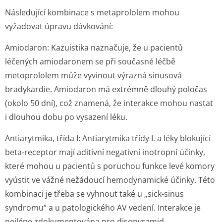
Následující kombinace s metaprololem mohou
vyžadovat úpravu dávkování:
Amiodaron:
Kazuistika naznačuje, že u pacientů
léčených amiodaronem se při současné léčbě
metoprololem může vyvinout výrazná sinusová
bradykardie. Amiodaron má extrémně dlouhý poločas
(okolo 50 dní), což znamená, že interakce mohou nastat
i dlouhou dobu po vysazení léku.
Antiarytmika, třída I:
Antiarytmika třídy I. a léky blokující
beta-receptor mají aditivní negativní inotropní účinky,
které mohou u pacientů s poruchou funkce levé komory
vyústit ve vážné nežádoucí hemodynamické účinky. Této
kombinaci je třeba se vyhnout také u „sick-sinus
syndromu“ a u patologického AV vedení. Interakce je
nejlépe zdokumentována pro disopyramid.