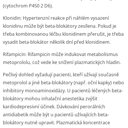
(cytochrom P450 2 D6).
Klonidin:
Hypertenzní reakce při náhlém vysazení
klonidinu může být beta-blokátory zesílena. Pokud je
třeba kombinovanou léčbu klonidinem přerušit, je třeba
vysadit beta-blokátor několik dní před klonidinem.
Rifampicin
: Rifampicin může indukovat metabolismus
metoprololu, což vede ke snížení plazmatických hladin.
Pečlivý dohled vyžadují pacienti, kteří užívají současně
metoprolol a jiné beta-blokátory (např. oční kapky) nebo
inhibitory monoaminoxidázy. U pacientů léčených beta-
blokátory mohou inhalační anestetika zvýšit
kardiodepresivní účinek. Dávkování perorálních
antidiabetik může být u pacientů užívajících beta-
blokátory nutné upravit. Plazmatická koncentrace