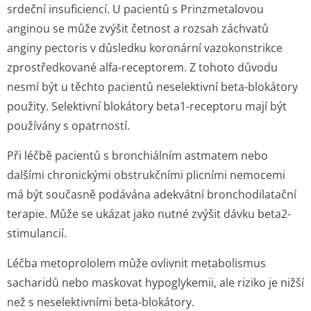
srdeční insuficiencí. U pacientů s Prinzmetalovou
anginou se může zvýšit četnost a rozsah záchvatů
anginy pectoris v důsledku koronární vazokonstrikce
zprostředkované alfa-receptorem. Z tohoto důvodu
nesmí být u těchto pacientů neselektivní beta-blokátory
použity. Selektivní blokátory beta1-receptoru mají být
používány s opatrností.
Při léčbě pacientů s bronchiálním astmatem nebo
dalšími chronickými obstrukčními plicními nemocemi
má být současně podávána adekvátní bronchodilatační
terapie. Může se ukázat jako nutné zvýšit dávku beta2-
stimulancií.
Léčba metoprololem může ovlivnit metabolismus
sacharidů nebo maskovat hypoglykemii, ale riziko je nižší
než s neselektivními beta-blokátory.