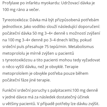
Profylaxe po infarktu myokardu:
Udržovací dávka je
100 mg ráno a večer.
Tyreotoxikóza:
Dávka má být přizpůsobená potřebám
jednotlivce
.
Jako vodítko slouží následující doporučení:
počáteční dávka 50 mg 3–4× denně s možností zvýšení
na 100 mg 3–4× denně po 3–4 dnech léčby, pokud
srdeční puls přesahuje 75 tepů/min. Metabolismus
metoprololu je mírně zvýšen u pacientů
s tyreotoxikózou a tito pacienti mohou tedy vyžadovat
o něco vyšší dávku, než je obvyklé. Terapie
metoprololem je obvykle potřeba pouze během
počáteční fáze jiné terapie.
Funkční srdeční poruchy s palpitacemi:
100 mg denně
v jedné dávce má za následek dostatečný účinek
u většiny pacientů. V případě potřeby lze dávku zvýšit.