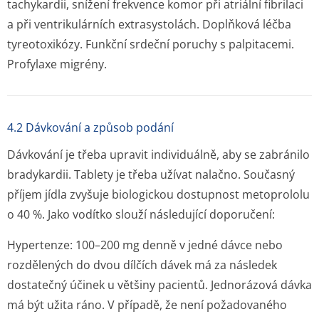
tachykardii, snížení frekvence komor při atriální fibrilaci
a při ventrikulárních extrasystolách. Doplňková léčba
tyreotoxikózy. Funkční srdeční poruchy s palpitacemi.
Profylaxe migrény.
4.2 Dávkování a způsob podání
Dávkování je třeba upravit individuálně, aby se zabránilo
bradykardii. Tablety je třeba užívat nalačno. Současný
příjem jídla zvyšuje biologickou dostupnost metoprololu
o 40 %. Jako vodítko slouží následující doporučení:
Hypertenze:
100–200 mg denně v jedné dávce nebo
rozdělených do dvou dílčích dávek má za následek
dostatečný účinek u většiny pacientů. Jednorázová dávka
má být užita ráno. V případě, že není požadovaného