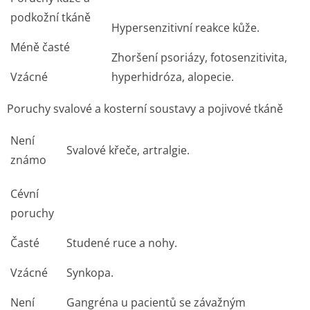
podkožní tkáně
Hypersenzitivní reakce kůže.
Méně časté
Zhoršení psoriázy, fotosenzitivita,
Vzácné
hyperhidróza, alopecie.
Poruchy svalové a kosterní soustavy a pojivové tkáně
Není
Svalové křeče, artralgie.
známo
Cévní
poruchy
Časté
Studené ruce a nohy.
Vzácné
Synkopa.
Není
Gangréna u pacientů se závažným