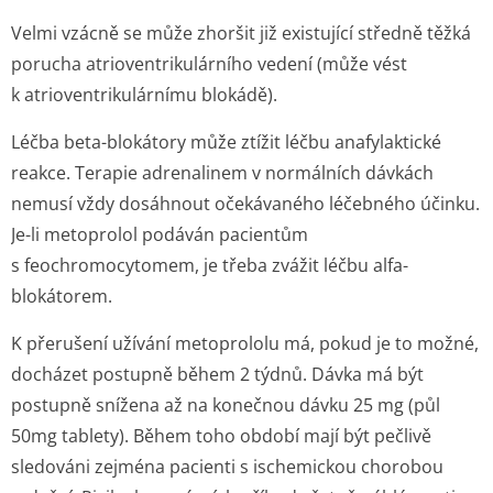
Velmi vzácně se může zhoršit již existující středně těžká
porucha atrioventriku­lárního vedení (může vést
k atrioventri­kulárnímu blokádě).
Léčba beta-blokátory může ztížit léčbu anafylaktické
reakce. Terapie adrenalinem v normálních dávkách
nemusí vždy dosáhnout očekávaného léčebného účinku.
Je-li metoprolol podáván pacientům
s feochromocytomem, je třeba zvážit léčbu alfa-
blokátorem.
K přerušení užívání metoprololu má, pokud je to možné,
docházet postupně během 2 týdnů. Dávka má být
postupně snížena až na konečnou dávku 25 mg (půl
50mg tablety). Během toho období mají být pečlivě
sledováni zejména pacienti s ischemickou chorobou