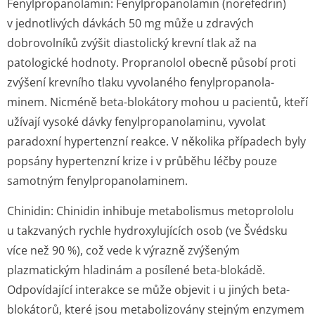
Fenylpropanola­min:
Fenylpropanolamin (norefedrin)
v jednotlivých dávkách 50 mg může u zdravých
dobrovolníků zvýšit diastolický krevní tlak až na
patologické hodnoty. Propranolol obecně působí proti
zvýšení krevního tlaku vyvolaného fenylpropanola­
minem. Nicméně beta-blokátory mohou u pacientů, kteří
užívají vysoké dávky fenylpropanolaminu, vyvolat
paradoxní hypertenzní reakce. V několika případech byly
popsány hypertenzní krize i v průběhu léčby pouze
samotným fenylpropanola­minem.
Chinidin:
Chinidin inhibuje metabolismus metoprololu
u takzvaných rychle hydroxylujících osob (ve Švédsku
více než 90 %), což vede k výrazně zvýšeným
plazmatickým hladinám a posílené beta-blokádě.
Odpovídající interakce se může objevit i u jiných beta-
blokátorů, které jsou metabolizovány stejným enzymem