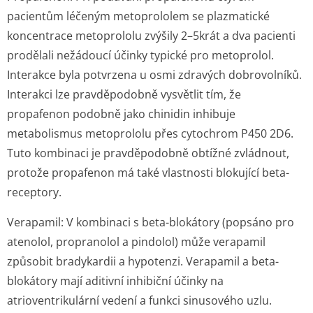
pacientům léčeným metoprololem se plazmatické
koncentrace metoprololu zvýšily 2–5krát a dva pacienti
prodělali nežádoucí účinky typické pro metoprolol.
Interakce byla potvrzena u osmi zdravých dobrovolníků.
Interakci lze pravděpodobně vysvětlit tím, že
propafenon podobně jako chinidin inhibuje
metabolismus metoprololu přes cytochrom P450 2D6.
Tuto kombinaci je pravděpodobně obtížné zvládnout,
protože propafenon má také vlastnosti blokující beta-
receptory.
Verapamil
: V kombinaci s beta-blokátory (popsáno pro
atenolol, propranolol a pindolol) může verapamil
způsobit bradykardii a hypotenzi. Verapamil a beta-
blokátory mají aditivní inhibiční účinky na
atrioventrikulární vedení a funkci sinusového uzlu.