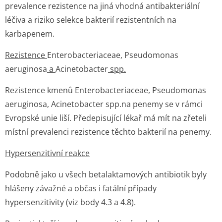
prevalence rezistence na jiná vhodná antibakteriální
léčiva a riziko selekce bakterií rezistentních na
karbapenem.
Rezistence
Enterobacteri­aceae, Pseudomonas
aeruginosa
a
Acinetobacter
spp.
Rezistence kmenů
Enterobacteri­aceae, Pseudomonas
aeruginosa, Acinetobacter
spp.na penemy se v rámci
Evropské unie liší. Předepisující lékař má mít na zřeteli
místní prevalenci rezistence těchto bakterií na penemy.
Hypersenzitivní reakce
Podobně jako u všech betalaktamových antibiotik byly
hlášeny závažné a občas i fatální případy
hypersenzitivity (viz body 4.3 a 4.8).