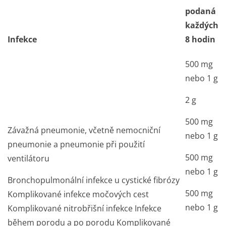
podaná
každých
Infekce
8 hodin
500 mg
nebo 1 g
2 g
500 mg
Závažná pneumonie, včetně nemocniční
nebo 1 g
pneumonie a pneumonie při použití
500 mg
ventilátoru
nebo 1 g
Bronchopulmonální infekce u cystické fibrózy
500 mg
Komplikované infekce močových cest
nebo 1 g
Komplikované nitrobřišní infekce Infekce
během porodu a po porodu Komplikované