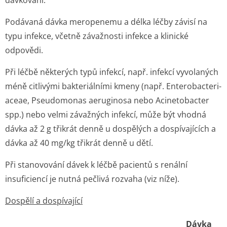
dávkování.
Podávaná dávka meropenemu a délka léčby závisí na
typu infekce, včetně závažnosti infekce a klinické
odpovědi.
Při léčbě některých typů infekcí, např. infekcí vyvolaných
méně citlivými bakteriálními kmeny (např.
Enterobacteri­
aceae, Pseudomonas aeruginosa
nebo
Acinetobacter
spp.
) nebo velmi závažných infekcí, může být vhodná
dávka až 2 g třikrát denně u dospělých a dospívajících a
dávka až 40 mg/kg třikrát denně u dětí.
Při stanovování dávek k léčbě pacientů s renální
insuficiencí je nutná pečlivá rozvaha (viz níže).
Dospělí a dospívající
Dávka