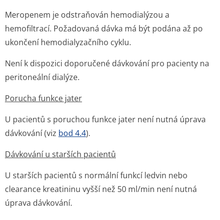
Meropenem je odstraňován hemodialýzou a
hemofiltrací. Požadovaná dávka má být podána až po
ukončení hemodialyzační­ho cyklu.
Není k dispozici doporučené dávkování pro pacienty na
peritoneální dialýze.
Porucha funkce jater
U pacientů s poruchou funkce jater není nutná úprava
dávkování (viz
bod 4.4
).
Dávkování u starších pacientů
U starších pacientů s normální funkcí ledvin nebo
clearance kreatininu vyšší než 50 ml/min není nutná
úprava dávkování.