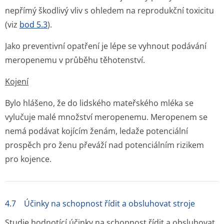
nepřímý škodlivý vliv s ohledem na reprodukční toxicitu
(viz
bod 5.3
).
Jako preventivní opatření je lépe se vyhnout podávání
meropenemu v průběhu těhotenství.
Kojení
Bylo hlášeno, že do lidského mateřského mléka se
vylučuje malé množství meropenemu. Meropenem se
nemá podávat kojícím ženám, ledaže potenciální
prospěch pro ženu převáží nad potenciálním rizikem
pro kojence.
4.7 Účinky na schopnost řídit a obsluhovat stroje
Studie hodnotící účinky na schopnost řídit a obsluhovat