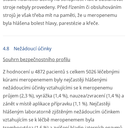
stroje nebyly provedeny. Před řízením či obsluhováním
strojů je však třeba mít na paměti, že u meropenemu
byla hlášena bolest hlavy, parestézie a křeče.
4.8 Nežádoucí účinky
Souhrn bezpečnostního profilu
Z hodnocení u 4872 pacientů s celkem 5026 léčebnými
kúrami meropenemem byly nejčastěji hlášenými
nežádoucími účinky vztahujícími se k meropenemu
průjem (2,3 %), vyrážka (1,4 %), nauzea/zvracení (1,4 %) a
zánět v místě aplikace přípravku (1,1 %). Nejčastěji
hlášeným laboratorně zjištěným nežádoucím účinkem
vztahujícím se k léčbě meropenemem byla
trombocytóza (1,6 %) a zvýšení hladin jaterních enzymů