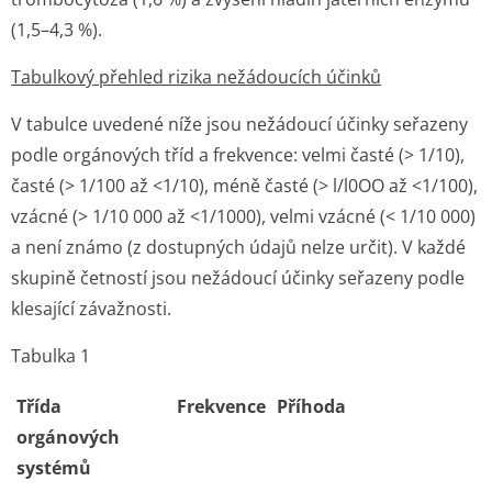
(1,5–4,3 %).
Tabulkový přehled rizika nežádoucích účinků
V tabulce uvedené níže jsou nežádoucí účinky seřazeny
podle orgánových tříd a frekvence: velmi časté (> 1/10),
časté (> 1/100 až <1/10), méně časté (> l/l0OO až <1/100),
vzácné (> 1/10 000 až <1/1000), velmi vzácné (< 1/10 000)
a není známo (z dostupných údajů nelze určit). V každé
skupině četností jsou nežádoucí účinky seřazeny podle
klesající závažnosti.
Tabulka 1
Třída
Frekvence
Příhoda
orgánových
systémů