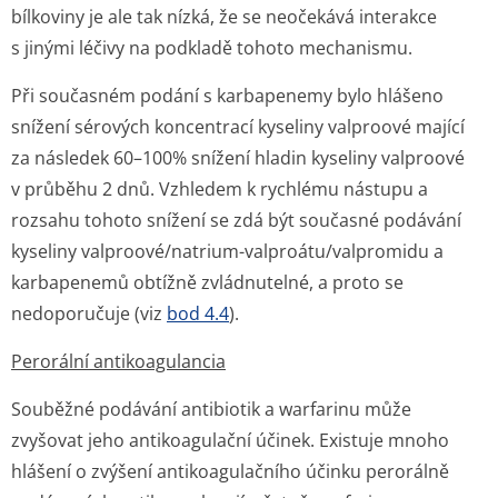
bílkoviny je ale tak nízká, že se neočekává interakce
s jinými léčivy na podkladě tohoto mechanismu.
Při současném podání s karbapenemy bylo hlášeno
snížení sérových koncentrací kyseliny valproové mající
za následek 60–100% snížení hladin kyseliny valproové
v průběhu 2 dnů. Vzhledem k rychlému nástupu a
rozsahu tohoto snížení se zdá být současné podávání
kyseliny valproové/natrium-valproátu/val­promidu a
karbapenemů obtížně zvládnutelné, a proto se
nedoporučuje (viz
bod 4.4
).
Perorální antikoagulancia
Souběžné podávání antibiotik a warfarinu může
zvyšovat jeho antikoagulační účinek. Existuje mnoho
hlášení o zvýšení antikoagulačního účinku perorálně