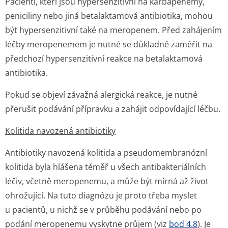
Pacienti, kteří jsou hypersenzitivní na karbapenemy,
peniciliny nebo jiná betalaktamová antibiotika, mohou
být hypersenzitivní také na meropenem. Před zahájením
léčby meropenemem je nutné se důkladně zaměřit na
předchozí hypersenzitivní reakce na betalaktamová
antibiotika.
Pokud se objeví závažná alergická reakce, je nutné
přerušit podávání přípravku a zahájit odpovídající léčbu.
Kolitida navozená antibiotiky
Antibiotiky navozená kolitida a pseudomembranózní
kolitida byla hlášena téměř u všech antibakteriálních
léčiv, včetně meropenemu, a může být mírná až život
ohrožující. Na tuto diagnózu je proto třeba myslet
u pacientů, u nichž se v průběhu podávání nebo po
podání meropenemu vyskytne průjem (viz
bod 4.8
). Je