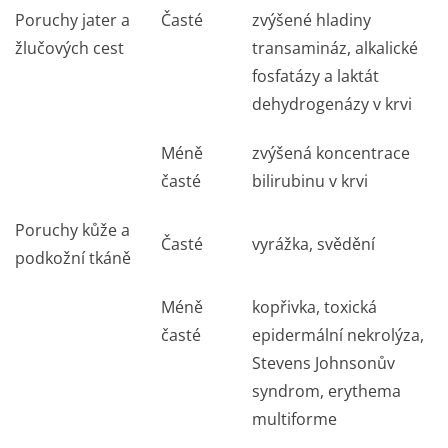
Poruchy jater a
Časté
zvýšené hladiny
žlučových cest
transamináz, alkalické
fosfatázy a laktát
dehydrogenázy v krvi
Méně
zvýšená koncentrace
časté
bilirubinu v krvi
Poruchy kůže a
Časté
vyrážka, svědění
podkožní tkáně
Méně
kopřivka, toxická
časté
epidermální nekrolýza,
Stevens Johnsonův
syndrom, erythema
multiforme