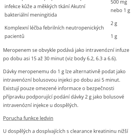
500 mg
infekce kůže a měkkých tkání Akutní
nebo 1 g
bakteriální meningitida
2 g
Komplexní léčba febrilních neutropenických
pacientů
1 g
Meropenem se obvykle podává jako intravenózní infuze
po dobu asi 15 až 30 minut (viz body 6.2, 6.3 a 6.6).
Dávky meropenemu do 1 g lze alternativně podat jako
intravenózní bolusovou injekci po dobu asi 5 minut.
Existují pouze omezené informace o bezpečnosti
přípravku podporující podání dávky 2 g jako bolusové
intravenózní injekce u dospělých.
Porucha funkce ledvin
U dospělých a dospívajících s clearance kreatininu nižší