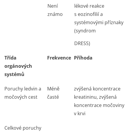
Není
lékové reakce
známo
s eozinofilií a
systémovými příznaky
(syndrom
DRESS)
Třída
Frekvence
Příhoda
orgánových
systémů
Poruchy ledvin a
Méně
zvýšená koncentrace
močových cest
časté
kreatininu, zvýšená
koncentrace močoviny
v krvi
Celkové poruchy