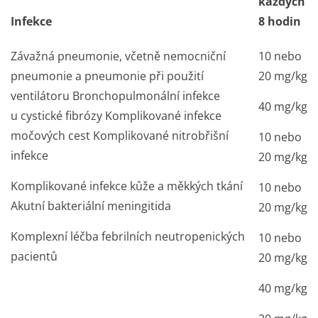
každých
Infekce
8 hodin
Závažná pneumonie, včetně nemocniční
10 nebo
pneumonie a pneumonie při použití
20 mg/kg
ventilátoru Bronchopulmonální infekce
40 mg/kg
u cystické fibrózy Komplikované infekce
močových cest Komplikované nitrobřišní
10 nebo
infekce
20 mg/kg
Komplikované infekce kůže a měkkých tkání
10 nebo
Akutní bakteriální meningitida
20 mg/kg
Komplexní léčba febrilních neutropenických
10 nebo
pacientů
20 mg/kg
40 mg/kg