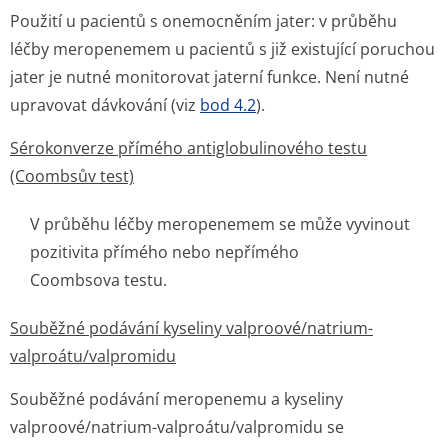
Použití u pacientů s onemocněním jater: v průběhu
léčby meropenemem u pacientů s již existující poruchou
jater je nutné monitorovat jaterní funkce. Není nutné
upravovat dávkování (viz
bod 4.2
).
Sérokonverze přímého antiglobulinového testu
(Coombsův test)
V průběhu léčby meropenemem se může vyvinout
pozitivita přímého nebo nepřímého
Coombsova testu.
Souběžné podávání kyseliny valproové/natrium-
valproátu/val­promidu
Souběžné podávání meropenemu a kyseliny
valproové/natrium-valproátu/val­promidu se