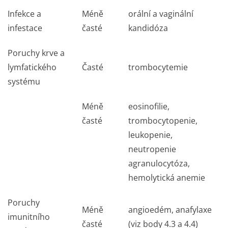
Infekce a
Méně
orální a vaginální
infestace
časté
kandidóza
Poruchy krve a
lymfatického
Časté
trombocytemie
systému
Méně
eosinofilie,
časté
trombocytopenie,
leukopenie,
neutropenie
agranulocytóza,
hemolytická anemie
Poruchy
Méně
angioedém, anafylaxe
imunitního
časté
(viz body 4.3 a 4.4)