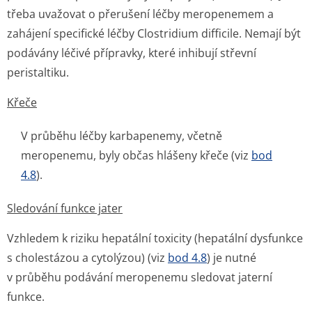
třeba uvažovat o přerušení léčby meropenemem a
zahájení specifické léčby
Clostridium difficile
. Nemají být
podávány léčivé přípravky, které inhibují střevní
peristaltiku.
Křeče
V průběhu léčby karbapenemy, včetně
meropenemu, byly občas hlášeny křeče (viz
bod
4.8
).
Sledování funkce jater
Vzhledem k riziku hepatální toxicity (hepatální dysfunkce
s cholestázou a cytolýzou) (viz
bod 4.8
) je nutné
v průběhu podávání meropenemu sledovat jaterní
funkce.