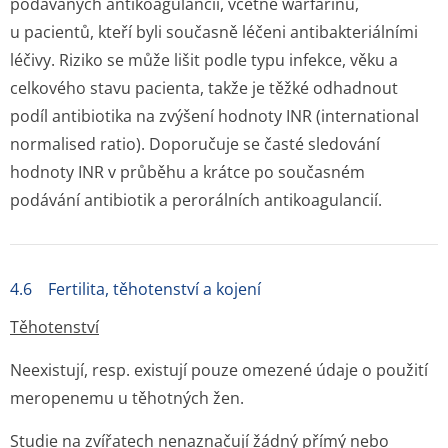
podávaných antikoagulancií, včetně warfarinu,
u pacientů, kteří byli současně léčeni antibakteriálními
léčivy. Riziko se může lišit podle typu infekce, věku a
celkového stavu pacienta, takže je těžké odhadnout
podíl antibiotika na zvýšení hodnoty INR (international
normalised ratio). Doporučuje se časté sledování
hodnoty INR v průběhu a krátce po současném
podávání antibiotik a perorálních antikoagulancií.
4.6 Fertilita, těhotenství a kojení
Těhotenství
Neexistují, resp. existují pouze omezené údaje o použití
meropenemu u těhotných žen.
Studie na zvířatech nenaznačují žádný přímý nebo