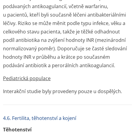
podávaných antikoagulancií, včetně warfarinu,
u pacientů, kteří byli současně léčeni antibakteriálními
léčivy. Riziko se může měnit podle typu infekce, věku a
celkového stavu pacienta, takže je těžké odhadnout
podíl antibiotika na zvýšení hodnoty INR (mezinárodní
normalizovaný poměr). Doporučuje se časté sledování
hodnoty INR v průběhu a krátce po současném
podávání antibiotik a perorálních antikoagulancií.
Pediatrická populace
Interakční studie byly provedeny pouze u dospělých.
4.6. Fertilita, těhotenství a kojení
Těhotenství