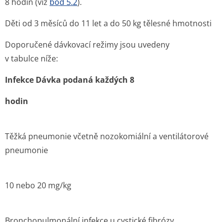
8 hodin (viz
bod 5.2
).
Děti od 3 měsíců do 11 let a do 50 kg tělesné hmotnosti
Doporučené dávkovací režimy jsou uvedeny
v tabulce níže:
Infekce Dávka podaná každých 8
hodin
Těžká pneumonie včetně nozokomiální a ventilátorové
pneumonie
10 nebo 20 mg/kg
Bronchopulmonální infekce u cystické fibrózy