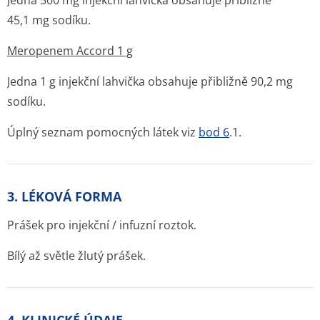
Jedna 500 mg injekční lahvička obsahuje přibližně
45,1 mg sodíku.
Meropenem Accord 1 g
Jedna 1 g injekční lahvička obsahuje přibližně 90,2 mg
sodíku.
Úplný seznam pomocných látek viz
bod 6
.1.
3. LÉKOVÁ FORMA
Prášek pro injekční / infuzní roztok.
Bílý až světle žlutý prášek.