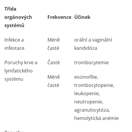
Třída
orgánových
Frekvence
Účinek
systémů
Infekce a
Méně
orální a vaginální
infestace
časté
kandidóza
Poruchy krve a
Časté
trombocytemie
lymfatického
Méně
eozinofilie,
systému
časté
trombocytopenie,
leukopenie,
neutropenie,
agranulocytóza,
hemolytická anémie