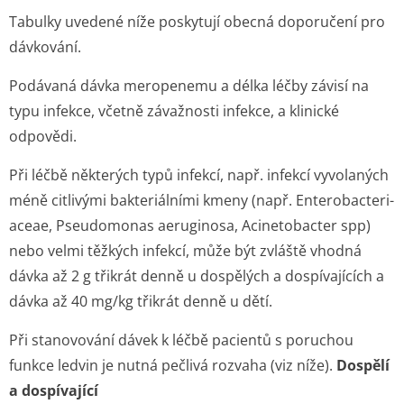
Tabulky uvedené níže poskytují obecná doporučení pro
dávkování.
Podávaná dávka meropenemu a délka léčby závisí na
typu infekce, včetně závažnosti infekce, a klinické
odpovědi.
Při léčbě některých typů infekcí, např. infekcí vyvolaných
méně citlivými bakteriálními kmeny (např.
Enterobacteri­
aceae, Pseudomonas aeruginosa, Acinetobacter spp
)
nebo velmi těžkých infekcí, může být zvláště vhodná
dávka až 2 g třikrát denně u dospělých a dospívajících a
dávka až 40 mg/kg třikrát denně u dětí.
Při stanovování dávek k léčbě pacientů s poruchou
funkce ledvin je nutná pečlivá rozvaha (viz níže).
Dospělí
a dospívající