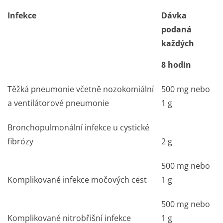
Infekce
Dávka
podaná
každých
8 hodin
Těžká pneumonie včetně nozokomiální
500 mg nebo
a ventilátorové pneumonie
1 g
Bronchopulmonální infekce u cystické
fibrózy
2
g
500 mg nebo
Komplikované infekce močových cest
1 g
500 mg nebo
Komplikované nitrobřišní infekce
1 g