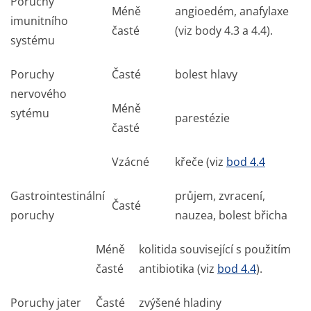
Poruchy
Méně
angioedém, anafylaxe
imunitního
časté
(viz body 4.3 a 4.4).
systému
Poruchy
Časté
bolest hlavy
nervového
Méně
sytému
parestézie
časté
Vzácné
křeče (viz
bod 4.4
Gastrointestinální
průjem, zvracení,
Časté
poruchy
nauzea, bolest břicha
Méně
kolitida související s použitím
časté
antibiotika (viz
bod 4.4
).
Poruchy jater
Časté
zvýšené hladiny