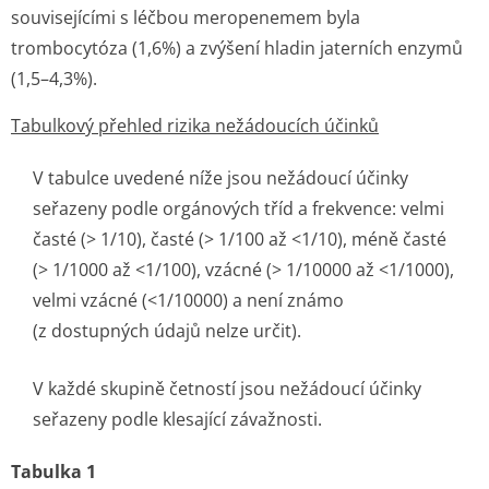
souvisejícími s léčbou meropenemem byla
trombocytóza (1,6%) a zvýšení hladin jaterních enzymů
(1,5–4,3%).
Tabulkový přehled rizika nežádoucích účinků
V tabulce uvedené níže jsou nežádoucí účinky
seřazeny podle orgánových tříd a frekvence: velmi
časté (> 1/10), časté (> 1/100 až <1/10), méně časté
(> 1/1000 až <1/100), vzácné (> 1/10000 až <1/1000),
velmi vzácné (<1/10000) a není známo
(z dostupných údajů nelze určit).
V každé skupině četností jsou nežádoucí účinky
seřazeny podle klesající závažnosti.
Tabulka 1