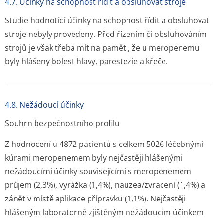
4.7. Účinky na schopnost řídit a obsluhovat stroje
Studie hodnotící účinky na schopnost řídit a obsluhovat
stroje nebyly provedeny. Před řízením či obsluhováním
strojů je však třeba mít na paměti, že u meropenemu
byly hlášeny bolest hlavy, parestezie a křeče.
4.8. Nežádoucí účinky
Souhrn bezpečnostního profilu
Z hodnocení u 4872 pacientů s celkem 5026 léčebnými
kúrami meropenemem byly nejčastěji hlášenými
nežádoucími účinky souvisejícími s meropenemem
průjem (2,3%), vyrážka (1,4%), nauzea/zvracení (1,4%) a
zánět v místě aplikace přípravku (1,1%). Nejčastěji
hlášeným laboratorně zjištěným nežádoucím účinkem