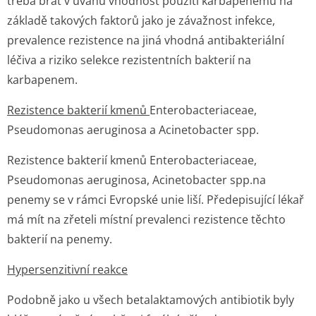
třeba brát v úvahu vhodnost použití karbapenemu na
základě takových faktorů jako je závažnost infekce,
prevalence rezistence na jiná vhodná antibakteriální
léčiva a riziko selekce rezistentních bakterií na
karbapenem.
Rezistence bakterií kmenů
Enterobacteri­aceae,
Pseudomonas aeruginosa a Acinetobacter spp.
Rezistence bakterií kmenů
Enterobacteri­aceae,
Pseudomonas aeruginosa, Acinetobacter spp
.na
penemy se v rámci Evropské unie liší. Předepisující lékař
má mít na zřeteli místní prevalenci rezistence těchto
bakterií na penemy.
Hypersenzitivní reakce
Podobně jako u všech betalaktamových antibiotik byly