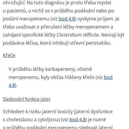
ohrožující. Na tuto diagnózu je proto třeba myslet
u pacientů, u nichž se v průběhu podávání nebo po
podání meropenemu (viz
bod 4.8
) vyskytne průjem. Je
třeba uvažovat o přerušení léčby meropenemem a
zahájení specifické léčby Clostridium difficile. Nemají být
podávána léčiva, která inhibují střevní peristaltiku.
Křeče
V průběhu léčby karbapenemy, včetně
meropenemu, byly občas hlášeny křeče (viz
bod
4.8
).
Sledování funkce jater
Vzhledem k riziku jaterní toxicity (jaterní dysfunkce
s cholestázou a cytolýzou) (viz
bod 4.8
) je nutné
v průběhu podávání meropenemu sledovat jaterní