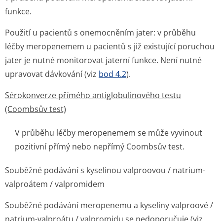
funkce.
Použití u pacientů s onemocněním jater: v průběhu
léčby meropenemem u pacientů s již existující poruchou
jater je nutné monitorovat jaterní funkce. Není nutné
upravovat dávkování (viz
bod 4.2
).
Sérokonverze přímého antiglobulinového testu
(Coombsův test)
V průběhu léčby meropenemem se může vyvinout
pozitivní přímý nebo nepřímý Coombsův test.
Souběžné podávání s kyselinou valproovou / natrium-
valproátem / valpromidem
Souběžné podávání meropenemu a kyseliny valproové /
natrium-valproátu / valpromidu se nedoporučuje (viz