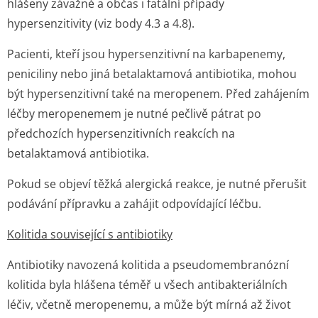
hlášeny závažné a občas i fatální případy
hypersenzitivity (viz body 4.3 a 4.8).
Pacienti, kteří jsou hypersenzitivní na karbapenemy,
peniciliny nebo jiná betalaktamová antibiotika, mohou
být hypersenzitivní také na meropenem. Před zahájením
léčby meropenemem je nutné pečlivě pátrat po
předchozích hypersenzitivních reakcích na
betalaktamová antibiotika.
Pokud se objeví těžká alergická reakce, je nutné přerušit
podávání přípravku a zahájit odpovídající léčbu.
Kolitida související s antibiotiky
Antibiotiky navozená kolitida a pseudomembranózní
kolitida byla hlášena téměř u všech antibakteriálních
léčiv, včetně meropenemu, a může být mírná až život