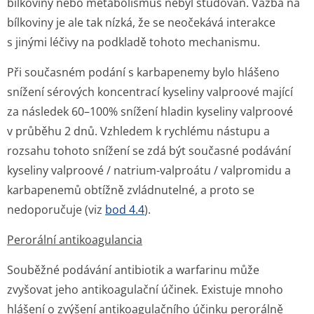
bílkoviny nebo metabolismus nebyl studován. Vazba na
bílkoviny je ale tak nízká, že se neočekává interakce
s jinými léčivy na podkladě tohoto mechanismu.
Při současném podání s karbapenemy bylo hlášeno
snížení sérových koncentrací kyseliny valproové mající
za následek 60–100% snížení hladin kyseliny valproové
v průběhu 2 dnů. Vzhledem k rychlému nástupu a
rozsahu tohoto snížení se zdá být současné podávání
kyseliny valproové / natrium-valproátu / valpromidu a
karbapenemů obtížně zvládnutelné, a proto se
nedoporučuje (viz
bod 4.4
).
Perorální antikoagulancia
Souběžné podávání antibiotik a warfarinu může
zvyšovat jeho antikoagulační účinek. Existuje mnoho
hlášení o zvýšení antikoagulačního účinku perorálně