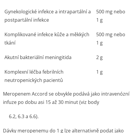
Gynekologické infekce a intrapartální a
500 mg nebo
postpartální infekce
1 g
Komplikované infekce kůže a měkkých
500 mg nebo
tkání
1 g
Akutní bakteriální meningitida
2 g
Komplexní léčba febrilních
1 g
neutropenických pacientů
Meropenem Accord se obvykle podává jako intravenózní
infuze po dobu asi 15 až 30 minut (viz body
6.2, 6.3 a 6.6).
Dávky meropenemu do 1 g lze alternativně podat jako