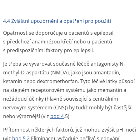
4.4 Zvláštní upozornění a opatření pro použití
Opatrnost se doporučuje u pacientů s epilepsií,
s předchozí anamnézou křečí nebo u pacientů
s predispozičními faktory pro epilepsii.
Je třeba se vyvarovat současné léčbě antagonisty N-
methyl-D-aspartátu (NMDA), jako jsou amantadin,
ketamin nebo dextromethorfan. Tyto léčivé látky působí
na stejném receptorovém systému jako memantin a
nežádoucí účinky (hlavně související s centrálním
nervovým systémem (CNS)) by tudíž mohly být častější
nebo výraznější (viz
bod 4
.5).
Přítomnost některých faktorů, jež mohou zvýšit pH moči
(viz
bod 5.2
Eliminace), vyžaduje pečlivé sledování