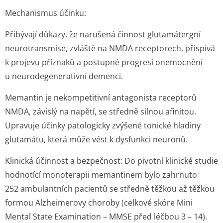
Mechanismus účinku:
Přibývají důkazy, že narušená činnost glutamátergní
neurotransmise, zvláště na NMDA receptorech, přispívá
k projevu příznaků a postupné progresi onemocnění
u neurodegene­rativní demenci.
Memantin je nekompetitivní antagonista receptorů
NMDA, závislý na napětí, se středně silnou afinitou.
Upravuje účinky patologicky zvýšené tonické hladiny
glutamátu, která může vést k dysfunkci neuronů.
Klinická účinnost a bezpečnost:
Do pivotní klinické studie
hodnotící monoterapii memantinem bylo zahrnuto
252 ambulantních pacientů se středně těžkou až těžkou
formou Alzheimerovy choroby (celkové skóre Mini
Mental State Examination – MMSE před léčbou 3 – 14).