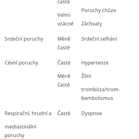
časté
Poruchy chůze
Velmi
vzácné
Záchvaty
Srdeční poruchy
Méně
Srdeční selhání
časté
Cévní poruchy
Časté
Hypertenze
Méně
Žilní
časté
trombóza/trom­
bembolismus
Respirační, hrudní a
Časté
Dyspnoe
mediastinální
poruchy