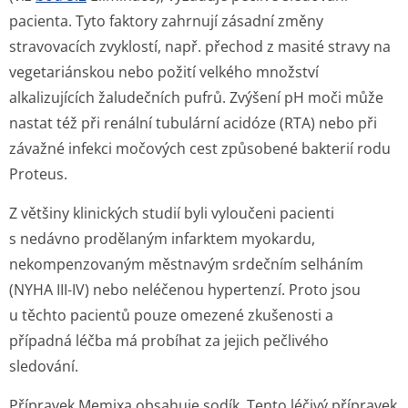
pacienta. Tyto faktory zahrnují zásadní změny
stravovacích zvyklostí, např. přechod z masité stravy na
vegetariánskou nebo požití velkého množství
alkalizujících žaludečních pufrů. Zvýšení pH moči může
nastat též při renální tubulární acidóze (RTA) nebo při
závažné infekci močových cest způsobené bakterií rodu
Proteus.
Z většiny klinických studií byli vyloučeni pacienti
s nedávno prodělaným infarktem myokardu,
nekompenzovaným městnavým srdečním selháním
(NYHA III-IV) nebo neléčenou hypertenzí. Proto jsou
u těchto pacientů pouze omezené zkušenosti a
případná léčba má probíhat za jejich pečlivého
sledování.
Přípravek Memixa obsahuje sodík. Tento léčivý přípravek