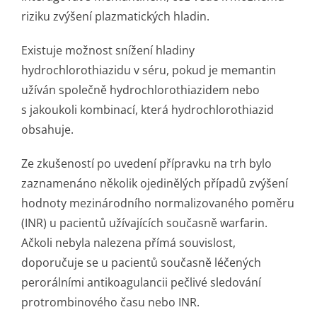
riziku zvýšení plazmatických hladin.
Existuje možnost snížení hladiny
hydrochlorothiazidu v séru, pokud je memantin
užíván společně hydrochlorothi­azidem nebo
s jakoukoli kombinací, která hydrochlorothiazid
obsahuje.
Ze zkušeností po uvedení přípravku na trh bylo
zaznamenáno několik ojedinělých případů zvýšení
hodnoty mezinárodního normalizovaného poměru
(INR) u pacientů užívajících současně warfarin.
Ačkoli nebyla nalezena přímá souvislost,
doporučuje se u pacientů současně léčených
perorálními antikoagulancii pečlivé sledování
protrombinového času nebo INR.