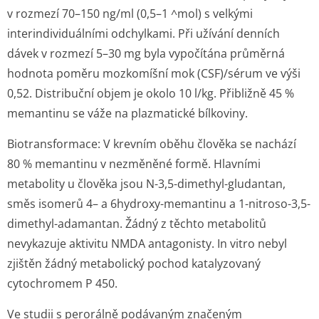
v rozmezí 70–150 ng/ml (0,5–1 ^mol) s velkými
interindividuálními odchylkami. Při užívání denních
dávek v rozmezí 5–30 mg byla vypočítána průměrná
hodnota poměru mozkomíšní mok (CSF)/sérum ve výši
0,52. Distribuční objem je okolo 10 l/kg. Přibližně 45 %
memantinu se váže na plazmatické bílkoviny.
Biotransformace:
V krevním oběhu člověka se nachází
80 % memantinu v nezměněné formě. Hlavními
metabolity u člověka jsou N-3,5-dimethyl-gludantan,
směs isomerů 4– a 6hydroxy-memantinu a 1-nitroso-3,5-
dimethyl-adamantan. Žádný z těchto metabolitů
nevykazuje aktivitu NMDA antagonisty.
In vitro
nebyl
zjištěn žádný metabolický pochod katalyzovaný
cytochromem P 450.
Ve studii s perorálně podávaným značeným