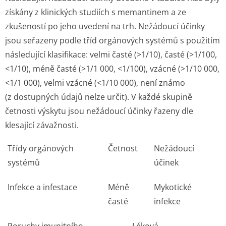
získány z klinických studiích s memantinem a ze
zkušeností po jeho uvedení na trh. Nežádoucí účinky
jsou seřazeny podle tříd orgánových systémů s použitím
následující klasifikace: velmi časté (>1/10), časté (>1/100,
<1/10), méně časté (>1/1 000, <1/100), vzácné (>1/10 000,
<1/1 000), velmi vzácné (<1/10 000), není známo
(z dostupných údajů nelze určit). V každé skupině
četnosti výskytu jsou nežádoucí účinky řazeny dle
klesající závažnosti.
Třídy orgánových
Četnost
Nežádoucí
systémů
účinek
Infekce a infestace
Méně
Mykotické
časté
infekce