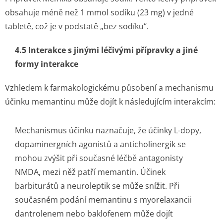
obsahuje méně než 1 mmol sodíku (23 mg) v jedné
tabletě, což je v podstatě „bez sodíku“.
4.5 Interakce s jinými léčivými přípravky a jiné
formy interakce
Vzhledem k farmakologickému působení a mechanismu
účinku memantinu může dojít k následujícím interakcím:
Mechanismus účinku naznačuje, že účinky L-dopy,
dopaminergních agonistů a anticholinergik se
mohou zvýšit při současné léčbě antagonisty
NMDA, mezi něž patří memantin. Účinek
barbiturátů a neuroleptik se může snížit. Při
současném podání memantinu s myorelaxancii
dantrolenem nebo baklofenem může dojít