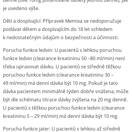
denně (dvě 10mg potahované tablety jednou denně), jak
je uvedeno výše.
Děti a dospívající:
Přípravek Memixa se nedoporučuje
podávat dětem a dospívajícím do 18 let vzhledem
k nedostatečným údajům o bezpečnosti a účinnosti.
Porucha funkce ledvin:
U pacientů s lehkou poruchou
funkce ledvin (clearance kreatininu 50 –80 ml/min) není
třeba upravovat dávku. U pacientů se středně těžkou
poruchou funkce ledvin (clearance kreatininu 30 –
49 ml/min) má denní dávka být 10 mg. Pokud je tato
dávka pacientem minimálně týden dobře snášena, může
být dle schématu titrace dávky zvýšena na 20 mg denně.
U pacientů s těžkou poruchou funkce ledvin (clearance
kreatininu 5 – 29 ml/min) má denní dávka být 10 mg.
Porucha funkce jater:
U pacientů s lehkou až středně