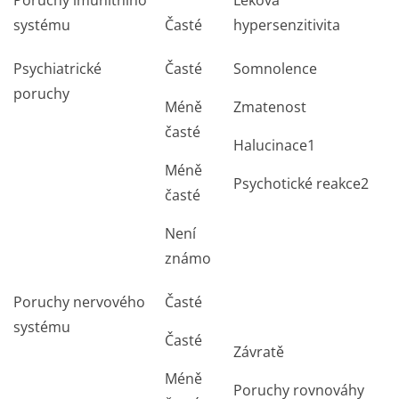
Poruchy imunitního
Léková
systému
Časté
hypersenzitivita
Psychiatrické
Časté
Somnolence
poruchy
Méně
Zmatenost
časté
Halucinace
1
Méně
Psychotické reakce
2
časté
Není
známo
Poruchy nervového
Časté
systému
Časté
Závratě
Méně
Poruchy rovnováhy