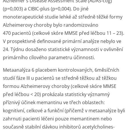
Alzheimer's Disease Assessment Scale (ADAS-cog)
(p=0,003) a CIBIC-plus (p=0,004). Do jiné
monoterapeutické studie lehké až středně těžké formy
Alzheimerovy choroby bylo randomizováno
470 pacientů (celkové skóre MMSE před léčbou 11 – 23).
V prospektivně definované primární analýze nebylo ve
24. Týdnu dosaženo statistické významnosti v ovlivnění
primárního cílového parametru účinnosti.
Metaanalýza 6 placebem kontrolovaných, 6měsíčních
studií fáze III u pacientů se středně těžkou až těžkou
formou Alzheimerovy choroby (celkové skóre MMSE
před léčbou < 20) prokázala statisticky významný
příznivý účinek memantinu ve třech oblastech:
kognitivní, celkové a funkční (přičemž v metaanalýze byli
zahrnuti pacienti léčeni pouze memantinem nebo
současně stabilní dávkou inhibitorů acetylcholines­