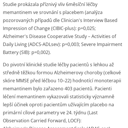
Studie prokázala příznivý vliv 6měsíční léčby
memantinem ve srovnání s placebem (analýza
pozorovaných případů dle Clinician's In­terview Based
Impression of Change (CIBIC-plus): p=0,025;
Alzheimer's Disease Cooperative Study – Activities of
Daily Living (ADCS-ADLsev): p=0,003; Severe Impairment
Battery (SIB): p=0,002).
Do pivotní klinické studie léčby pacientů s lehkou až
středně těžkou formou Alzheimerovy choroby (celkové
skóre MMSE před léčbou 10–22) hodnotící monoterapii
memantinem bylo zařazeno 403 pacientů. Pacienti
léčení memantinem vykazovali statisticky významně
lepší účinek oproti pacientům užívajícím placebo na
primární cílové parametry ve 24. týdnu (Last
Observation Carried Forward, LOCF):