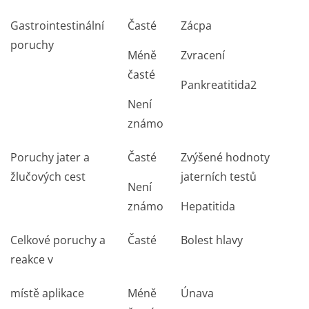
Gastrointestinální
Časté
Zácpa
poruchy
Méně
Zvracení
časté
Pankreatitida
2
Není
známo
Poruchy jater a
Časté
Zvýšené hodnoty
žlučových cest
jaterních testů
Není
známo
Hepatitida
Celkové poruchy a
Časté
Bolest hlavy
reakce v
místě aplikace
Méně
Únava