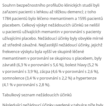
Souhrn bezpečnostního profiluDo klinických studií byli
zařazeni pacienti s lehkou až těžkou demencí; z toho
1784 pacientů bylo léčeno memantinem a 1595 pacientů
placebem. Celkový výskyt nežádoucích účinků se nelišil
u pacientů užívajících memantin v porovnání s pacienty
užívajícími placebo. Nežádoucí účinky byly obvykle mírné
až středně závažné. Nejčastější nežádoucí účinky, jejichž
frekvence výskytu byla vyšší ve skupině léčené
memantinem v porovnání se skupinou s placebem, byly
závratě (6,3 % v porovnání s 5,6 %), bolest hlavy (5,2 %
v porovnání s 3,9 %), zácpa (4,6 % v porovnání s 2,6 %),
somnolence (3,4 % v porovnání s 2,2 %) a hypertenze
(4,1 % v porovnání s 2,8 %).
Tabulkový seznam nežádoucích účinků
Následující nežádoucí účinky uvedené v tabulce níže byly