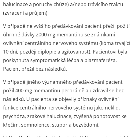
halucinace a poruchy chůze) a/nebo trávicího traktu
(zvracení a průjem).
V případě nejvyššího předávkování pacient přežil požití
úhrnné dávky 2000 mg memantinu se známkami
ovlivnění centrálního nervového systému (kóma trvající
10 dní, později diplopie a agitovanost). Pacientovi byla
poskytnuta symptomatická léčba a plazmaferéza.
Pacient přežil bez následků.
V případě jiného významného předávkování pacient
požil 400 mg memantinu perorálně a uzdravil se bez
následků. U pacienta se objevily příznaky ovlivnění
funkce centrálního nervového systému jako neklid,
psychóza, zrakové halucinace, zvýšená pohotovost ke
křečím, somnolence, stupor a bezvědomí.