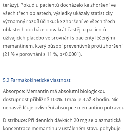
terázy). Pokud u pacientů docházelo ke zhoršení ve
všech třech oblastech, výsledky ukázaly statisticky
významný rozdíl účinku; ke zhoršení ve všech třech
oblastech docházelo dvakrát častěji u pacientů
užívajících placebo ve srovnání s pacienty léčenými
memantinem, který působí preventivně proti zhoršení
(21 % v porovnání s 11 %, p<0,0001).
5.2 Farmakokinetické vlastnosti
Absorpce:
Memantin má absolutní biologickou
dostupnost přibližně 100%. Tmax je 3 až 8 hodin. Nic
nenasvědčuje ovlivnění absorpce memantinu potravou.
Distribuce:
Při denních dávkách 20 mg se plazmatická
koncentrace memantinu v ustáleném stavu pohybuje