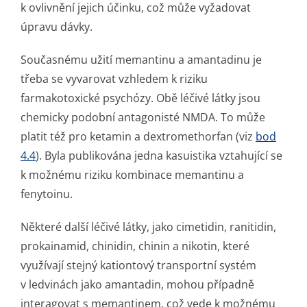
k ovlivnění jejich účinku, což může vyžadovat
úpravu dávky.
Současnému užití memantinu a amantadinu je
třeba se vyvarovat vzhledem k riziku
farmakotoxické psychózy. Obě léčivé látky jsou
chemicky podobní antagonisté NMDA. To může
platit též pro ketamin a dextromethorfan (viz
bod
4.4
). Byla publikována jedna kasuistika vztahující se
k možnému riziku kombinace memantinu a
fenytoinu.
Některé další léčivé látky, jako cimetidin, ranitidin,
prokainamid, chinidin, chinin a nikotin, které
využívají stejný kationtový transportní systém
v ledvinách jako amantadin, mohou případně
interagovat s memantinem, což vede k možnému