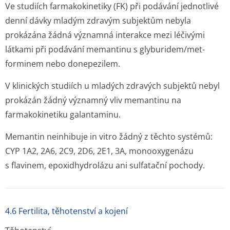
Ve studiích farmakokinetiky (FK) při podávání jednotlivé
denní dávky mladým zdravým subjektům nebyla
prokázána žádná významná interakce mezi léčivými
látkami při podávání memantinu s glyburidem/met­
forminem nebo donepezilem.
V klinických studiích u mladých zdravých subjektů nebyl
prokázán žádný významný vliv memantinu na
farmakokinetiku galantaminu.
Memantin neinhibuje
in vitro
žádný z těchto systémů:
CYP 1A2, 2A6, 2C9, 2D6, 2E1, 3A, monooxygenázu
s flavinem, epoxidhydrolázu ani sulfatační pochody.
4.6 Fertilita, těhotenství a kojení