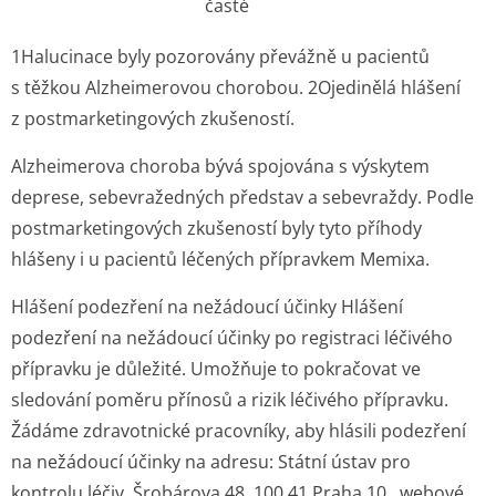
časté
1
Halucinace byly pozorovány převážně u pacientů
s těžkou Alzheimerovou chorobou.
2
Ojedinělá hlášení
z postmarketin­gových zkušeností.
Alzheimerova choroba bývá spojována s výskytem
deprese, sebevražedných představ a sebevraždy. Podle
postmarketingových zkušeností byly tyto příhody
hlášeny i u pacientů léčených přípravkem Memixa.
Hlášení podezření na nežádoucí účinky Hlášení
podezření na nežádoucí účinky po registraci léčivého
přípravku je důležité. Umožňuje to pokračovat ve
sledování poměru přínosů a rizik léčivého přípravku.
Žádáme zdravotnické pracovníky, aby hlásili podezření
na nežádoucí účinky na adresu: Státní ústav pro
kontrolu léčiv, Šrobárova 48, 100 41 Praha 10 , webové