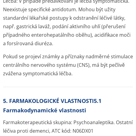
Léčba:
V případě předávkování je léčba symptomatická.
Neexistuje specifické antidotum. Mohou být užity
standardní lékařské postupy k odstranění léčivé látky,
např. gastrická laváž, podání aktivního uhlí (přerušení
případného enterohepatálního oběhu), acidifikace moči
a forsírovaná diuréza.
Pokud se projeví známky a příznaky nadměrné stimulace
centrálního nervového systému (CNS), má být pečlivě
zvážena symptomatická léč­ba.
5. FARMAKOLOGICKÉ VLASTNOSTI5.1
Farmakodynamické vlastnosti
Farmakoterapeutická skupina: Psychoanaleptika. Ostatní
léčiva proti demenci, ATC kód: N06DX01