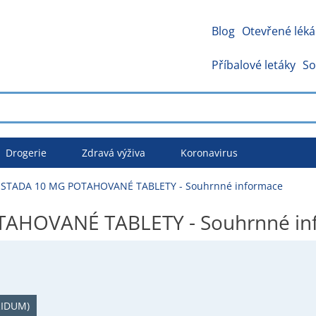
Blog
Otevřené léká
Příbalové letáky
So
Drogerie
Zdravá výživa
Koronavirus
STADA 10 MG POTAHOVANÉ TABLETY - Souhrnné informace
AHOVANÉ TABLETY - Souhrnné in
IDUM)