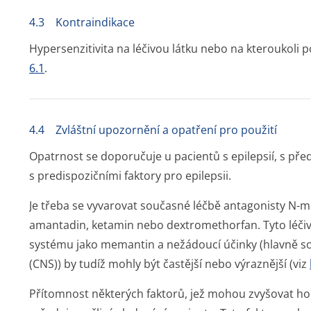
4.3 Kontraindikace
Hypersenzitivita na léčivou látku nebo na kteroukol
6.1
.
4.4 Zvláštní upozornění a opatření pro použití
Opatrnost se doporučuje u pacientů s epilepsií, s př
s predispozičními faktory pro epilepsii.
Je třeba se vyvarovat současné léčbě antagonisty N-m
amantadin, ketamin nebo dextromethorfan. Tyto léči
systému jako memantin a nežádoucí účinky (hlavně s
(CNS)) by tudíž mohly být častější nebo výraznější (viz
Přítomnost některých faktorů, jež mohou zvyšovat h