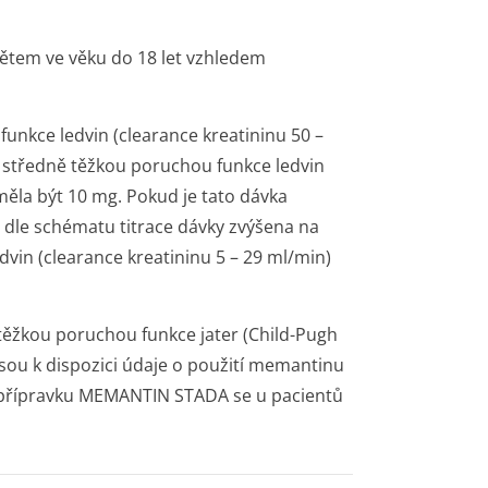
tem ve věku do 18 let vzhledem
unkce ledvin (clearance kreatininu 50 –
e středně těžkou poruchou funkce ledvin
měla být 10 mg. Pokud je tato dávka
dle schématu titrace dávky zvýšena na
vin (clearance kreatininu 5 – 29 ml/min)
těžkou poruchou funkce jater (Child-Pugh
jsou k dispozici údaje o použití memantinu
í přípravku MEMANTIN STADA se u pacientů