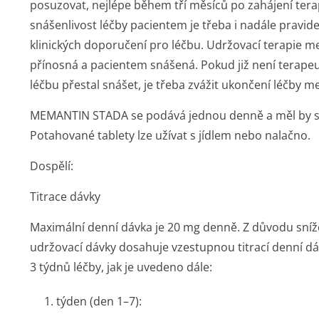
posuzovat, nejlépe během tří měsíců po zahájení tera
snášenlivost léčby pacientem je třeba i nadále prav
klinických doporučení pro léčbu. Udržovací terapie
přínosná a pacientem snášená. Pokud již není terape
léčbu přestal snášet, je třeba zvážit ukončení léčby
MEMANTIN STADA se podává jednou denně a měl by se 
Potahované tablety lze užívat s jídlem nebo nalačno.
Dospělí:
Titrace dávky
Maximální denní dávka je 20 mg denně. Z důvodu sníže
udržovací dávky dosahuje vzestupnou titrací denní dá
3 týdnů léčby, jak je uvedeno dále:
1. týden (den 1–7):