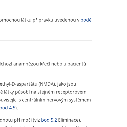
i pomocnou látku přípravku uvedenou v
bodě
edchozí anamnézou křečí nebo u pacientů
ethyl-D-aspartátu (NMDA), jako jsou
vé látky působí na stejném receptorovém
ouvisející s centrálním nervovým systémem
bod 4.5
).
odnotu pH moči (viz
bod 5.2
Eliminace),