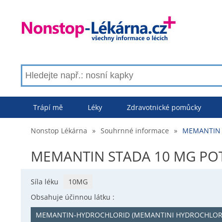
Trápí mě
Léky
Zdravotnické pomůcky
Nonstop Lékárna
»
Souhrnné informace
»
MEMANTIN 
MEMANTIN STADA 10 MG POT
Síla léku
10MG
Obsahuje účinnou látku :
MEMANTIN-HYDROCHLORID (MEMANTINI HYDROCHLOR