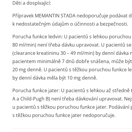
Děti a dospívající:
Přípravek MEMANTIN STADA nedoporučuje podávat dě
k nedostatečným údajům o účinnosti a bezpečnosti.
Porucha funkce ledvin:
U pacientů s lehkou poruchou f
80 ml/min) není třeba dávku upravovat. U pacientů s
(clearance kreatininu 30 – 49 ml/min) by denní dávka 
pacientem minimálně 7 dnů dobře snášena, může být 
20 mg denně. U pacientů s těžkou poruchou funkce led
by denní dávka měla být 10 mg denně.
Porucha funkce jater:
U pacientů s lehkou až středně 
A a Child-Pugh B) není třeba dávkování upravovat. Ne
u pacientů s těžkou poruchou funkce jater. Podáván
s těžkou poruchou funkce jater nedoporučuje.