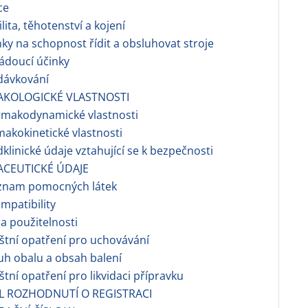
ce
ilita, těhotenství a kojení
nky na schopnost řídit a obsluhovat stroje
ádoucí účinky
dávkování
AKOLOGICKÉ VLASTNOSTI
rmakodynamické vlastnosti
makokinetické vlastnosti
dklinické údaje vztahující se k bezpečnosti
ACEUTICKÉ ÚDAJE
znam pomocných látek
ompatibility
a použitelnosti
áštní opatření pro uchovávání
h obalu a obsah balení
áštní opatření pro likvidaci přípravku
EL ROZHODNUTÍ O REGISTRACI