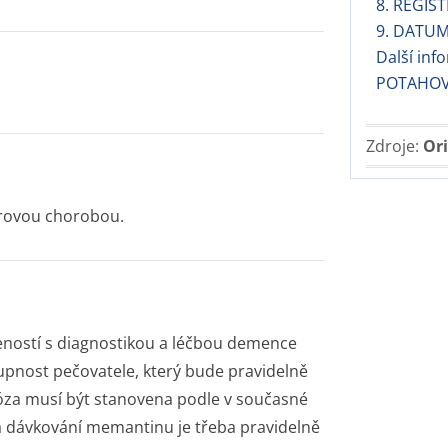
8. REGIST
9. DATUM
Další in
POTAHOV
Zdroje:
Ori
erovou chorobou.
eností s diagnostikou a léčbou demence
upnost pečovatele, který bude pravidelně
nóza musí být stanovena podle v současné
a dávkování memantinu je třeba pravidelně