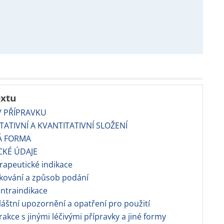
extu
V PŘÍPRAVKU
TATIVNÍ A KVANTITATIVNÍ SLOŽENÍ
Á FORMA
CKÉ ÚDAJE
apeutické indikace
kování a způsob podání
ntraindikace
áštní upozornění a opatření pro použití
erakce s jinými léčivými přípravky a jiné formy