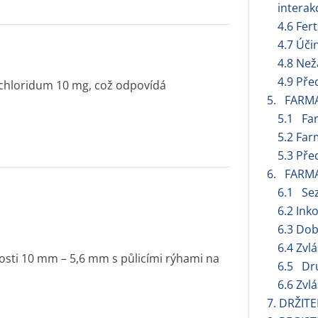
interak
4.6 Fert
4.7 Úči
4.8 Než
4.9 Pře
chloridum 10 mg, což odpovídá
5. FARM
5.1 Fa
5.2 Far
5.3 Pře
6. FARM
6.1 Se
6.2 Ink
6.3 Dob
6.4 Zvl
kosti 10 mm – 5,6 mm s půlicími rýhami na
6.5 Dru
6.6 Zvl
7. DRŽIT