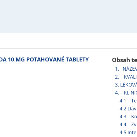
ADA 10 MG POTAHOVANÉ TABLETY
Obsah t
1. NÁZE
2. KVALI
3. LÉKOV
4. KLINI
4.1 Ter
4.2 Dáv
4.3 Ko
4.4 Zvl
4.5 Int