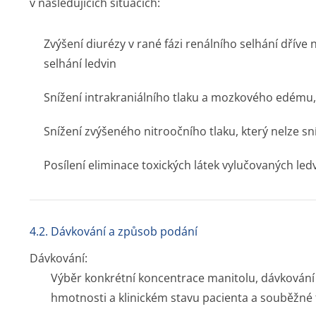
v následujících situacích:
Zvýšení diurézy v rané fázi renálního selhání dříve
selhání ledvin
Snížení intrakraniálního tlaku a mozkového edému, 
Snížení zvýšeného nitroočního tlaku, který nelze sn
Posílení eliminace toxických látek vylučovaných led
4.2. Dávkování a způsob podání
Dávkování:
Výběr konkrétní koncentrace manitolu, dávkování a
hmotnosti a klinickém stavu pacienta a souběžné t