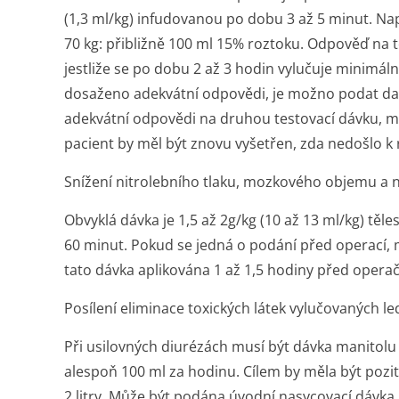
(1,3 ml/kg) infudovanou po dobu 3 až 5 minut. Na
70 kg: přibližně 100 ml 15% roztoku. Odpověď na 
jestliže se po dobu 2 až 3 hodin vylučuje minimáln
dosaženo adekvátní odpovědi, je možno podat dal
adekvátní odpovědi na druhou testovací dávku, m
pacient by měl být znovu vyšetřen, zda nedošlo k 
Snížení nitrolebního tlaku, mozkového objemu a n
Obvyklá dávka je 1,5 až 2g/kg (10 až 13 ml/kg) tě
60 minut. Pokud se jedná o podání před operací, 
tato dávka aplikována 1 až 1,5 hodiny před oper
Posílení eliminace toxických látek vylučovaných le
Při usilovných diurézách musí být dávka manitolu
alespoň 100 ml za hodinu. Cílem by měla být pozit
2 litry. Může být podána úvodní nasycovací dávka p