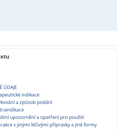
extu
KÉ ÚDAJE
rapeutické indikace
vkování a způsob podání
traindikace
láštní upozornění a opatření pro použití
terakce s jinými léčivými přípravky a jiné formy