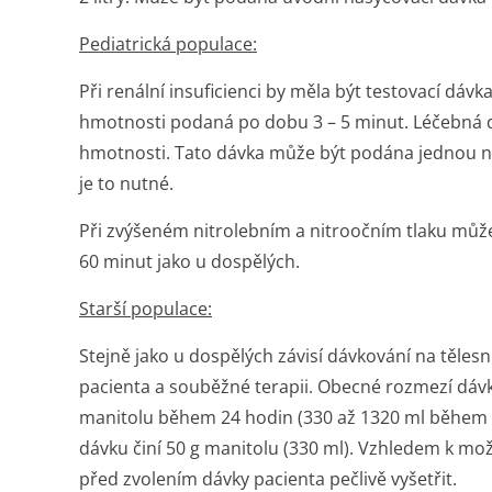
Pediatrická populace:
Při renální insuficienci by měla být testovací dáv
hmotnosti podaná po dobu 3 – 5 minut. Léčebná dáv
hmotnosti. Tato dávka může být podána jednou ne
je to nutné.
Při zvýšeném nitrolebním a nitroočním tlaku můž
60 minut jako u dospělých.
Starší populace:
Stejně jako u dospělých závisí dávkování na těles
pacienta a souběžné terapii. Obecné rozmezí dávky
manitolu během 24 hodin (330 až 1320 ml během 24
dávku činí 50 g manitolu (330 ml). Vzhledem k možn
před zvolením dávky pacienta pečlivě vyšetřit.