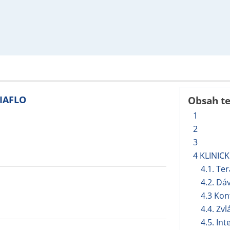
VIAFLO
Obsah t
1
2
3
4 KLINIC
4.1. Te
4.2. Dá
4.3 Kon
4.4. Zv
4.5. In