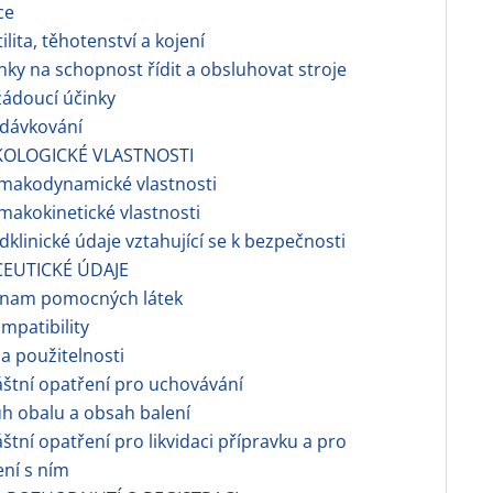
ce
tilita, těhotenství a kojení
inky na schopnost řídit a obsluhovat stroje
žádoucí účinky
edávkování
KOLOGICKÉ VLASTNOSTI
rmakodynamické vlastnosti
rmakokinetické vlastnosti
edklinické údaje vztahující se k bezpečnosti
EUTICKÉ ÚDAJE
eznam pomocných látek
ompatibility
a použitelnosti
láštní opatření pro uchovávání
uh obalu a obsah balení
láštní opatření pro likvidaci přípravku a pro
ní s ním