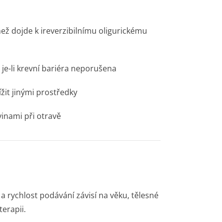
 než dojde k ireverzibilnímu oligurickému
je-li krevní bariéra neporušena
ížit jinými prostředky
vinami při otravě
 rychlost podávání závisí na věku, tělesné
erapii.