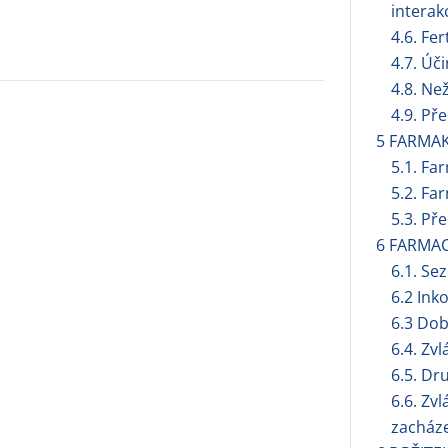
interak
4.6. Fer
4.7. Úč
4.8. Ne
4.9. Př
5 FARMA
5.1. Fa
5.2. Fa
5.3. Př
6 FARMAC
6.1. S
6.2 Ink
6.3 Dob
6.4. Zv
6.5. Dr
6.6. Zv
zacháze