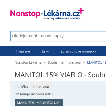
Trápí mě
Léky
Zdravotnické pomůcky
Nonstop Lékárna
»
Souhrnné informace
»
MANITOL 15
MANITOL 15% VIAFLO - Souhr
Síla léku
150MG/ML
Obsahuje účinnou látku :
MANNITOL (MANNITOLUM)