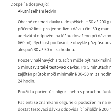
Dospělí a dospívající:
Akutní selhání ledvin
Obecné rozmezí dávky u dospělých je 50 až 200 g 
přičemž limit pro jednotlivou dávku činí 50 g manit
adekvátní odpovědi na léčbu dosaženo při dávková
660 ml). Rychlost podávání je obvykle přizpůsobov
alespoň 30 až 50 ml za hodinu.
Pouze v naléhavých situacích může být maximální 
5 minut (viz také testovací dávka). Po 5 minutách 
zajištěn průtok moči minimálně 30–50 ml za hod
24 hodin.
Použití u pacientů s oligurií nebo s poruchou funk
Pacienti se známkami oligurie či podezřením na n
dostat testovací dávku odpovídající přibližně 200