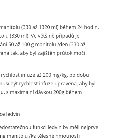
manitolu (330 až 1320 ml) během 24 hodin,
olu (330 ml). Ve většině případů je
ní 50 až 100 g manitolu /den (330 až
ána tak, aby byl zajištěn průtok moči
rychlost infuze až 200 mg/kg, po dobu
musí být rychlost infuze upravena, aby byl
inu, s maximální dávkou 200g během
ce ledvin
edostatečnou funkci ledvin by měli nejprve
 mg manitolu /kg tělesné hmotnosti