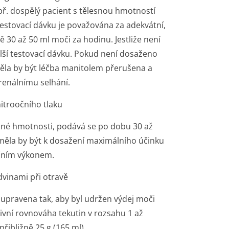
př. dospělý pacient s tělesnou hmotností
testovací dávku je považována za adekvátní,
ě 30 až 50 ml moči za hodinu. Jestliže není
ší testovací dávku. Pokud není dosaženo
ěla by být léčba manitolem přerušena a
renálnímu selhání.
itroočního tlaku
lesné hmotnosti, podává se po dobu 30 až
měla by být k dosažení maximálního účinku
ačním výkonem.
dvinami při otravě
 upravena tak, aby byl udržen výdej moči
ivní rovnováha tekutin v rozsahu 1 až
řibližně 25 g (165 ml).