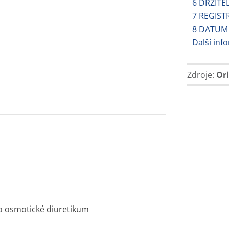
6 DRŽITE
7 REGIST
8 DATUM
Další inf
Zdroje:
Ori
ako osmotické diuretikum