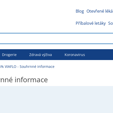
Blog
Otevřené léká
Příbalové letáky
So
Drogerie
Zdravá výživa
Koronavirus
% VIAFLO - Souhrnné informace
nné informace