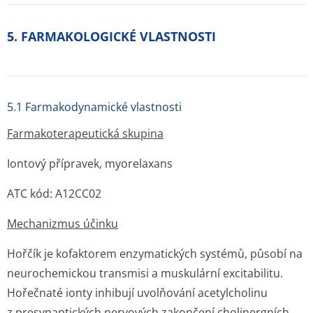
5. FARMAKOLOGICKÉ VLASTNOSTI
5.1 Farmakodynamické vlastnosti
Farmakoterape­utická skupina
Iontový přípravek, myorelaxans
ATC kód: A12CC02
Mechanizmus účinku
Hořčík je kofaktorem enzymatických systémů, působí na
neurochemickou transmisi a muskulární excitabilitu.
Hořečnaté ionty inhibují uvolňování acetylcholinu
z presynaptických nervových zakončení cholinergních