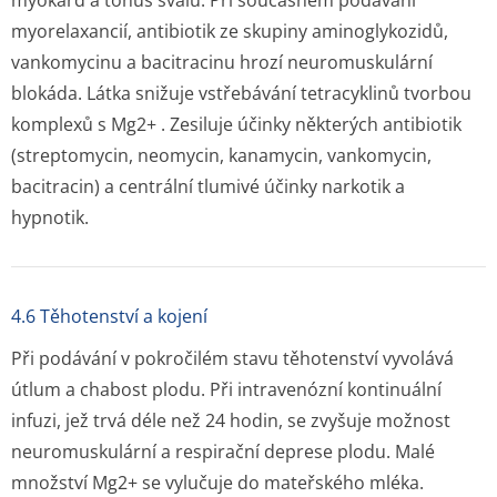
myokard a tonus svalů. Při současném podávání
myorelaxancií, antibiotik ze skupiny aminoglykozidů,
vankomycinu a bacitracinu hrozí neuromuskulární
blokáda. Látka snižuje vstřebávání tetracyklinů tvorbou
komplexů s Mg
2+
. Zesiluje účinky některých antibiotik
(streptomycin, neomycin, kanamycin, vankomycin,
bacitracin) a centrální tlumivé účinky narkotik a
hypnotik.
4.6 Těhotenství a kojení
Při podávání v pokročilém stavu těhotenství vyvolává
útlum a chabost plodu. Při intravenózní kontinuální
infuzi, jež trvá déle než 24 hodin, se zvyšuje možnost
neuromuskulární a respirační deprese plodu. Malé
množství Mg
2+
se vylučuje do mateřského mléka.