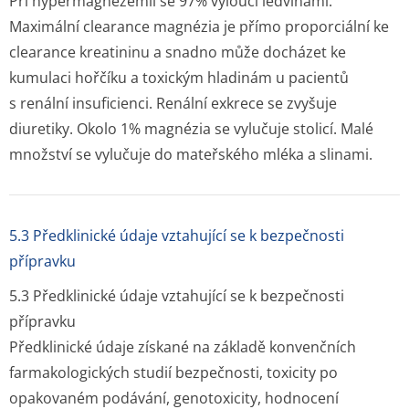
Při hypermagnezémii se 97% vyloučí ledvinami.
Maximální clearance magnézia je přímo proporciální ke
clearance kreatininu a snadno může docházet ke
kumulaci hořčíku a toxickým hladinám u pacientů
s renální insuficienci. Renální exkrece se zvyšuje
diuretiky. Okolo 1% magnézia se vylučuje stolicí. Malé
množství se vylučuje do mateřského mléka a slinami.
5.3 Předklinické údaje vztahující se k bezpečnosti
přípravku
5.3 Předklinické údaje vztahující se k bezpečnosti
přípravku
Předklinické údaje získané na základě konvenčních
farmakologických studií bezpečnosti, toxicity po
opakovaném podávání, genotoxicity, hodnocení