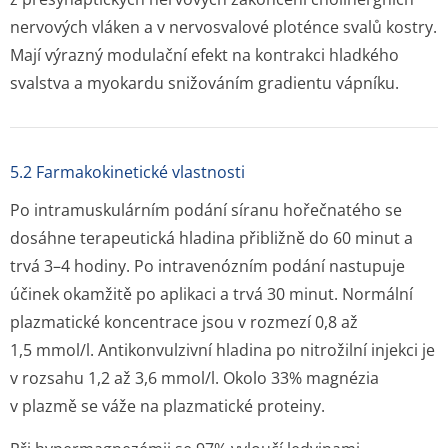
nervových vláken a v nervosvalové ploténce svalů kostry.
Mají výrazný modulační efekt na kontrakci hladkého
svalstva a myokardu snižováním gradientu vápníku.
5.2 Farmakokinetické vlastnosti
Po intramuskulárním podání síranu hořečnatého se
dosáhne terapeutická hladina přibližně do 60 minut a
trvá 3–4 hodiny. Po intravenózním podání nastupuje
účinek okamžitě po aplikaci a trvá 30 minut. Normální
plazmatické koncentrace jsou v rozmezí 0,8 až
1,5 mmol/l. Antikonvulzivní hladina po nitrožilní injekci je
v rozsahu 1,2 až 3,6 mmol/l. Okolo 33% magnézia
v plazmě se váže na plazmatické proteiny.