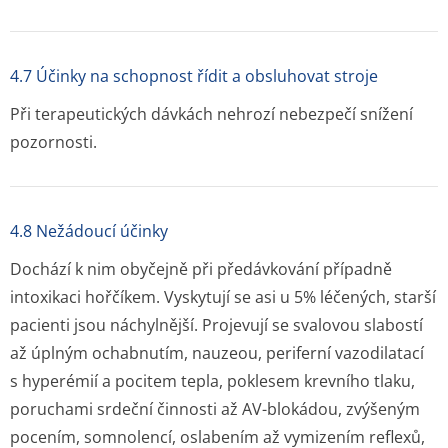
4.7 Účinky na schopnost řídit a obsluhovat stroje
Při terapeutických dávkách nehrozí nebezpečí snížení
pozornosti.
4.8 Nežádoucí účinky
Dochází k nim obyčejně při předávkování případně
intoxikaci hořčíkem. Vyskytují se asi u 5% léčených, starší
pacienti jsou náchylnější. Projevují se svalovou slabostí
až úplným ochabnutím, nauzeou, periferní vazodilatací
s hyperémií a pocitem tepla, poklesem krevního tlaku,
poruchami srdeční činnosti až AV-blokádou, zvýšeným
pocením, somnolencí, oslabením až vymizením reflexů,