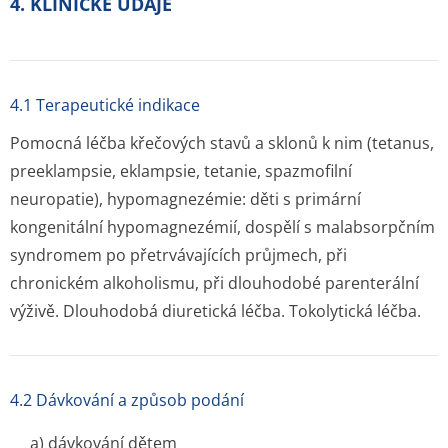
4. KLINICKÉ ÚDAJE
4.1 Terapeutické indikace
Pomocná léčba křečových stavů a sklonů k nim (tetanus,
preeklampsie, eklampsie, tetanie, spazmofilní
neuropatie), hypomagnezémie: děti s primární
kongenitální hypomagnezémií, dospělí s malabsorpčním
syndromem po přetrvávajících průjmech, při
chronickém alkoholismu, při dlouhodobé parenterální
výživě. Dlouhodobá diuretická léčba. Tokolytická léčba.
4.2 Dávkování a způsob podání
a) dávkování dětem