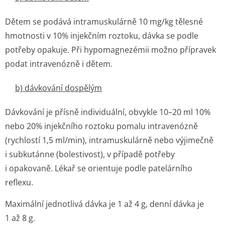
Dětem se podává intramuskulárně 10 mg/kg tělesné
hmotnosti v 10% injekčním roztoku, dávka se podle
potřeby opakuje. Při hypomagnezémii možno přípravek
podat intravenózně i dětem.
b) dávkování dospělým
Dávkování je přísně individuální, obvykle 10–20 ml 10%
nebo 20% injekčního roztoku pomalu intravenózně
(rychlostí 1,5 ml/min), intramuskulárně nebo výjimečně
i subkutánne (bolestivost), v případě potřeby
i opakovaně. Lékař se orientuje podle patelárního
reflexu.
Maximální jednotlivá dávka je 1 až 4 g, denní dávka je
1 až 8 g.