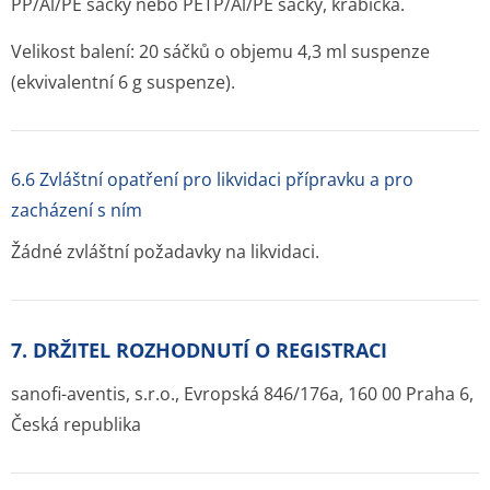
PP/Al/PE sáčky nebo PETP/Al/PE sáčky, krabička.
Velikost balení: 20 sáčků o objemu 4,3 ml suspenze
(ekvivalentní 6 g suspenze).
6.6 Zvláštní opatření pro likvidaci přípravku a pro
zacházení s ním
Žádné zvláštní požadavky na likvidaci.
7. DRŽITEL ROZHODNUTÍ O REGISTRACI
sanofi-aventis, s.r.o., Evropská 846/176a, 160 00 Praha 6,
Česká republika