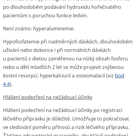
po dlouhodobém podávání hydroxidu hořečnatého
pacientům s poruchou funkce ledvin.
Není známo: hyperaluminemie.
Hypofosfatemie při nadměrných dávkách, dlouhodobém
užívání nebo dokonce i při normálních dávkách
u pacientů s dietou zaměřenou na nízký obsah fosforu
nebo u dětí mladších 2 let se může projevit zvýšenou
kostní resorpcí, hyperkalciurií a osteomalacií (viz
bod
4.4
).
Hlášení podezření na nežádoucí účinky
Hlášení podezření na nežádoucí účinky po registraci
léčivého přípravku je důležité. Umožňuje to pokračovat
ve sledování poměru přínosů a rizik léčivého přípravku.
Žádáme zdravotnické pracovníky, aby hlásili podezření