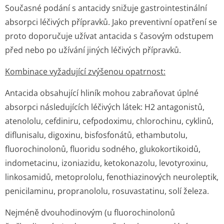
Současné podání s antacidy snižuje gastrointestinální
absorpci léčivých přípravků. Jako preventivní opatření se
proto doporučuje užívat antacida s časovým odstupem
před nebo po užívání jiných léčivých přípravků.
Kombinace vyžadující zvýšenou opatrnost:
Antacida obsahující hliník mohou zabraňovat úplné
absorpci následujících léčivých látek: H2 antagonistů,
atenololu, cefdiniru, cefpodoximu, chlorochinu, cyklinů,
diflunisalu, digoxinu, bisfosfonátů, ethambutolu,
fluorochinolonů, fluoridu sodného, glukokortikoidů,
indometacinu, izoniazidu, ketokonazolu, levotyroxinu,
linkosamidů, metoprololu, fenothiazinových neuroleptik,
penicilaminu, propranololu, rosuvastatinu, solí železa.
Nejméně dvouhodinovým (u fluorochinolonů