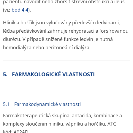
pacientů navodit nebo zhoršit střevní obstrukci a ileus
(viz
bod 4.4
).
Hliník a hořčík jsou vylučovány především ledvinami,
léčba předávkování zahrnuje rehydrataci a forsírovanou
diurézu. V případě snížené funkce ledvin je nutná
hemodialýza nebo peritoneální dialýza.
5. FARMAKOLOGICKÉ VLASTNOSTI
5.1 Farmakodynamické vlastnosti
Farmakoterapeutická skupina: antacida, kombinace a
komplexy sloučenin hliníku, vápníku a hořčíku, ATC
kód: A02AD.