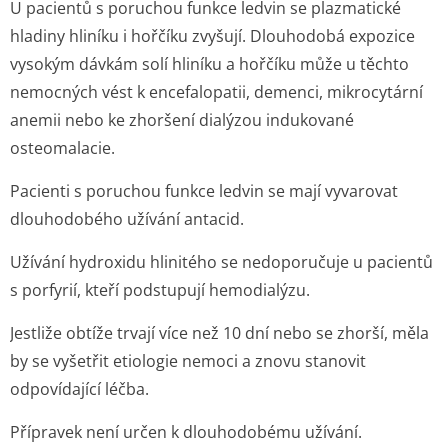
U pacientů s poruchou funkce ledvin se plazmatické
hladiny hliníku i hořčíku zvyšují. Dlouhodobá expozice
vysokým dávkám solí hliníku a hořčíku může u těchto
nemocných vést k encefalopatii, demenci, mikrocytární
anemii nebo ke zhoršení dialýzou indukované
osteomalacie.
Pacienti s poruchou funkce ledvin se mají vyvarovat
dlouhodobého užívání antacid.
Užívání hydroxidu hlinitého se nedoporučuje u pacientů
s porfyrií, kteří podstupují hemodialýzu.
Jestliže obtíže trvají více než 10 dní nebo se zhorší, měla
by se vyšetřit etiologie nemoci a znovu stanovit
odpovídající léčba.
Přípravek není určen k dlouhodobému užívání.