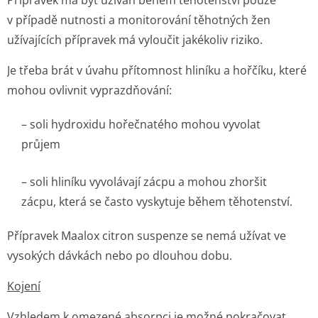
Přípravek má být užíván během těhotenství pouze
v případě nutnosti a monitorování těhotných žen
užívajících přípravek má vyloučit jakékoliv riziko.
Je třeba brát v úvahu přítomnost hliníku a hořčíku, které
mohou ovlivnit vyprazdňování:
– soli hydroxidu hořečnatého mohou vyvolat
průjem
– soli hliníku vyvolávají zácpu a mohou zhoršit
zácpu, která se často vyskytuje během těhotenství.
Přípravek Maalox citron suspenze se nemá užívat ve
vysokých dávkách nebo po dlouhou dobu.
Kojení
Vzhledem k omezené absorpci je možné pokračovat