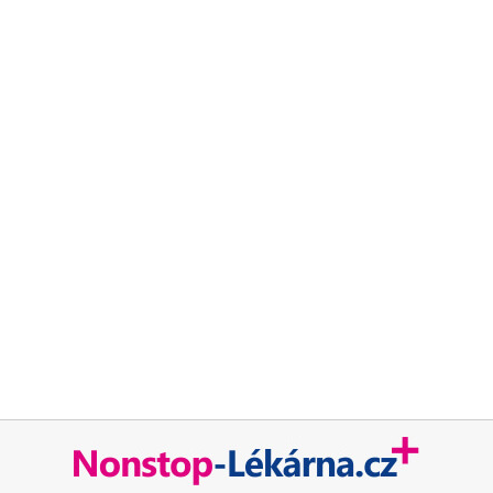
Chcete být mezi prvními kdo ušetří za léky ?
Ozveme se hned jak porovnáme ceny léků.
Blog
Otevřené lékárny
Značky
Příbalové letáky
Souhrnné informace o lécích
Účinné látky
ATC skupiny
Pravidla a podmínky používání
Zásady ochrany osobních údajů