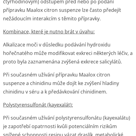
čtyřhodinovým) odstupem před nebo po podání
přípravku Maalox citron suspenze lze často předejít
nežádoucím interakcím s těmito přípravky.
Kombinace, které je nutno brát v úvahu:
Alkalizace moči v důsledku podávání hydroxidu
hořečnatého může modifikovat exkreci některých léčiv, a
proto byla zaznamenána zvýšená exkrece salicylátů.
Při současném užívání přípravku Maalox citron
suspenze a chinidinu může dojít ke zvýšení hladiny
chinidinu v séru a k předávkování chinidinem.
Polystyrensulfonát (kayexalát):
Při současném užívání polystyrensulfonátu (kayexalátu)
je zapotřebí opatrnosti kvůli potenciálním rizikům
snížené schopnosti resinu vázat draslík, metabolické