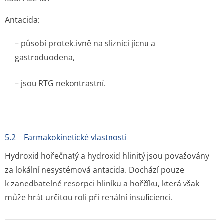
Antacida:
– působí protektivně na sliznici jícnu a
gastroduodena,
– jsou RTG nekontrastní.
5.2 Farmakokinetické vlastnosti
Hydroxid hořečnatý a hydroxid hlinitý jsou považovány
za lokální nesystémová antacida. Dochází pouze
k zanedbatelné resorpci hliníku a hořčíku, která však
může hrát určitou roli při renální insuficienci.