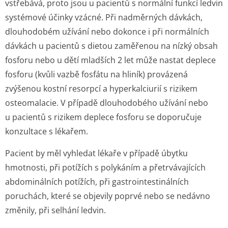
vstřebává, proto jsou u pacientů s normální funkcí ledvin
systémové účinky vzácné. Při nadměrných dávkách,
dlouhodobém užívání nebo dokonce i při normálních
dávkách u pacientů s dietou zaměřenou na nízký obsah
fosforu nebo u dětí mladších 2 let může nastat deplece
fosforu (kvůli vazbě fosfátu na hliník) provázená
zvýšenou kostní resorpcí a hyperkalciurií s rizikem
osteomalacie. V případě dlouhodobého užívání nebo
u pacientů s rizikem deplece fosforu se doporučuje
konzultace s lékařem.
Pacient by měl vyhledat lékaře v případě úbytku
hmotnosti, při potížích s polykáním a přetrvávajících
abdominálních potížích, při gastrointesti­nálních
poruchách, které se objevily poprvé nebo se nedávno
změnily, při selhání ledvin.