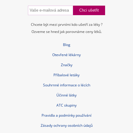
Kontakt
Blog
Tuková bulka pod kůží
Příčiny a léčba průjmu
Nitroděložní tělísko – cena, spolehlivost, rizika, hormony
Jarní detox těla i mysli
Bolest břicha
Czech Republic nonstop-lekarna.cz