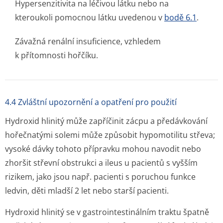
Hypersenzitivita na léčivou látku nebo na
kteroukoli pomocnou látku uvedenou v
bodě 6.1
.
Závažná renální insuficience, vzhledem
k přítomnosti hořčíku.
4.4 Zvláštní upozornění a opatření pro použití
Hydroxid hlinitý může zapříčinit zácpu a předávkování
hořečnatými solemi může způsobit hypomotilitu střeva;
vysoké dávky tohoto přípravku mohou navodit nebo
zhoršit střevní obstrukci a ileus u pacientů s vyšším
rizikem, jako jsou např. pacienti s poruchou funkce
ledvin, děti mladší 2 let nebo starší pacienti.
Hydroxid hlinitý se v gastrointes­tinálním traktu špatně