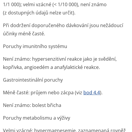
1/1 000); velmi vzácné (< 1/10 000), není známo
(z dostupných údajů nelze určit).
Při dodržení doporučeného dávkování jsou nežádoucí
účinky méně časté.
Poruchy imunitního systému
Není známo: hypersenzitivní reakce jako je svědění,
kopřivka, angioedém a anafylaktické reakce.
Gastrointestinální poruchy
Méně časté: průjem nebo zácpa (viz
bod 4.4
).
Není známo: bolest břicha
Poruchy metabolismu a výživy
Velmi vzácné: hypermagnesemie, zaznamenaná rovněž