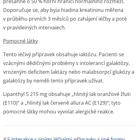
přesáhne o 50 % horní hranici normáiního rozmezí.
Doporučuje se, aby byia hiadina kreatininu měřena
v průběhu prvních 3 měsíců po zahájení iéčby a poté
v pravideiných intervaiech.
Pomocné látky
Tento iéčivý přípravek obsahuje iaktózu. Pacienti se
vzácnými dědičnými probiémy s intolerancí galaktózy,
vrozeným deficitem laktázy nebo malabsorpcí glukózy a
galaktózy by neměli tento přípravek užívat.
Lipanthyl S 215 mg obsahuje „hlinitý lak oranžové žluti
(E110)“ a „hlinitý lak červeně allura AC (E129)“; tyto
pomocné látky mohou vyvolat alergické reakce.
4.5 Interakce s jinými léčivými přípravky a jiné formy