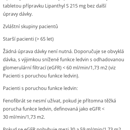
tabletou přípravku Lipanthyl S 215 mg bez další
úpravy dávky.
Zvláštní skupiny pacientů
Starší pacienti (> 65 let)
Žádná úprava dávky není nutná. Doporučuje se obvyklá
dávka, s výjimkou snížené funkce ledvin s odhadovanou
glomerulární filtrací (eGFR) < 60 ml/min/1,73 m
2
(viz
Pacienti s poruchou funkce ledvin
).
Pacienti s poruchou funkce ledvin
:
Fenofibrát se nesmí užívat, pokud je přítomna těžká
porucha funkce ledvin, definovaná jako eGFR <
30 ml/min/1,7­3 m
2
.
Pokud se eGFR pohybuje mezi 30 a 59 ml/min/1,7­3 m
2
,