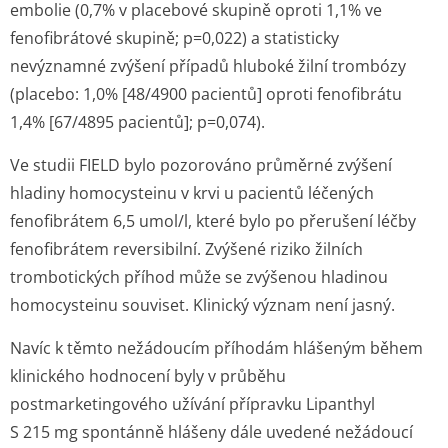
embolie (0,7% v placebové skupině oproti 1,1% ve
fenofibrátové skupině; p=0,022) a statisticky
nevýznamné zvýšení případů hluboké žilní trombózy
(placebo: 1,0% [48/4900 pacientů] oproti fenofibrátu
1,4% [67/4895 pacientů]; p=0,074).
Ve studii FIELD bylo pozorováno průměrné zvýšení
hladiny homocysteinu v krvi u pacientů léčených
fenofibrátem 6,5 umol/l, které bylo po přerušení léčby
fenofibrátem reversibilní. Zvýšené riziko žilních
trombotických příhod může se zvýšenou hladinou
homocysteinu souviset. Klinický význam není jasný.
Navíc k těmto nežádoucím příhodám hlášeným během
klinického hodnocení byly v průběhu
postmarketingového užívání přípravku Lipanthyl
S 215 mg spontánně hlášeny dále uvedené nežádoucí