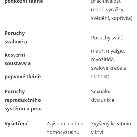
podkožní tkáně
přecitlivělost
(např. vyrážky,
svědění, kopřivka)
Poruchy
Poruchy svalů
svalové a
(např. myalgie,
kosterní
myozitida,
soustavy a
svalové křeče a
pojivové tkáně
slabost)
Poruchy
Sexuální
reprodukčního
dysfunkce
systému a prsu
Vyšetření
Zvýšená hladina
Zvýšený kreatinin
homocysteinu
v krvi