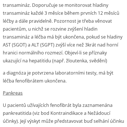
transamináz. Doporučuje se monitorovat hladiny
transamináz každé 3 měsíce během prvních 12 měsíců
léčby a dále pravidelně. Pozornost je třeba věnovat
pacientům, u nichž se rozvine zvýšení hladin
transamináz a léčba má být ukončena, pokud se hladiny
AST (SGOT) a ALT (SGPT) zvýší více než 3krát nad horní
hranici normálního rozmezí. Objeví-li se příznaky
ukazující na hepatitidu (např. žloutenka, svědění)
a diagnóza je potvrzena laboratorními testy, má být
léčba fenofibrátem ukončena.
Pankreas
U pacientů užívajících fenofibrát byla zaznamenána
pankreatitida (viz bod Kontraindikace a Nežádoucí
účinky). Její výskyt může představovat buď selhání účinku