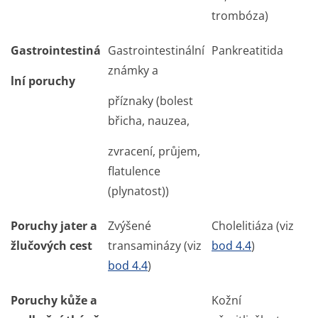
trombóza)
Gastrointestiná
Gastrointestinální
Pankreatitida
známky a
lní poruchy
příznaky (bolest
břicha, nauzea,
zvracení, průjem,
flatulence
(plynatost))
Poruchy jater a
Zvýšené
Cholelitiáza (viz
žlučových cest
transaminázy (viz
bod 4.4
)
bod 4.4
)
Poruchy kůže a
Kožní