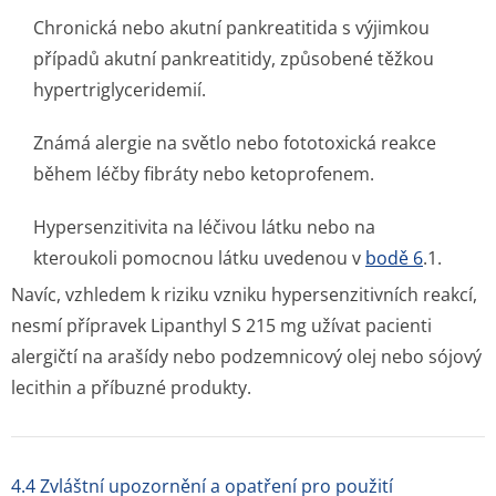
Chronická nebo akutní pankreatitida s výjimkou
případů akutní pankreatitidy, způsobené těžkou
hypertriglyce­ridemií.
Známá alergie na světlo nebo fototoxická reakce
během léčby fibráty nebo ketoprofenem.
Hypersenzitivita na léčivou látku nebo na
kteroukoli pomocnou látku uvedenou v
bodě 6
.1.
Navíc, vzhledem k riziku vzniku hypersenzitivních reakcí,
nesmí přípravek Lipanthyl S 215 mg užívat pacienti
alergičtí na arašídy nebo podzemnicový olej nebo sójový
lecithin a příbuzné produkty.
4.4 Zvláštní upozornění a opatření pro použití