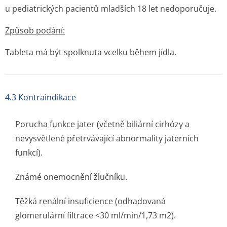
u pediatrických pacientů mladších 18 let nedoporučuje.
Způsob podání:
Tableta má být spolknuta vcelku během jídla.
4.3 Kontraindikace
Porucha funkce jater (včetně biliární cirhózy a
nevysvětlené přetrvávající abnormality jaterních
funkcí).
Známé onemocnění žlučníku.
Těžká renální insuficience (odhadovaná
glomerulární filtrace <30 ml/min/1,73 m2).