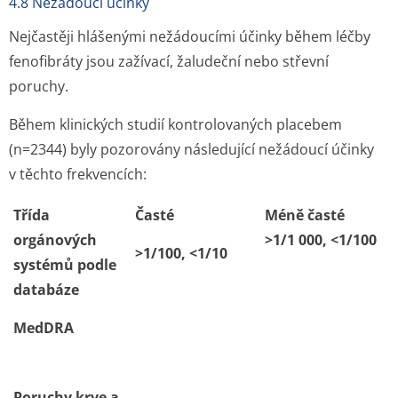
4.8 Nežádoucí účinky
Nejčastěji hlášenými nežádoucími účinky během léčby
fenofibráty jsou zažívací, žaludeční nebo střevní
poruchy.
Během klinických studií kontrolovaných placebem
(n=2344) byly pozorovány následující nežádoucí účinky
v těchto frekvencích:
Třída
Časté
Méně časté
orgánových
>1/1 000, <1/100
>1/100, <1/10
systémů podle
databáze
MedDRA
Poruchy krve a