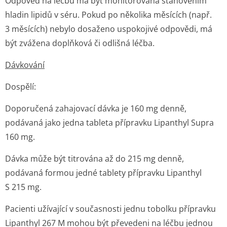
Odpověď na léčbu má být monitorována stanovením
hladin lipidů v séru. Pokud po několika měsících (např.
3 měsících) nebylo dosaženo uspokojivé odpovědi, má
být zvážena doplňková či odlišná léčba.
Dávkování
Dospělí
:
Doporučená zahajovací dávka je 160 mg denně,
podávaná jako jedna tableta přípravku Lipanthyl Supra
160 mg.
Dávka může být titrována až do 215 mg denně,
podávaná formou jedné tablety přípravku Lipanthyl
S 215 mg.
Pacienti užívající v současnosti jednu tobolku přípravku
Lipanthyl 267 M mohou být převedeni na léčbu jednou