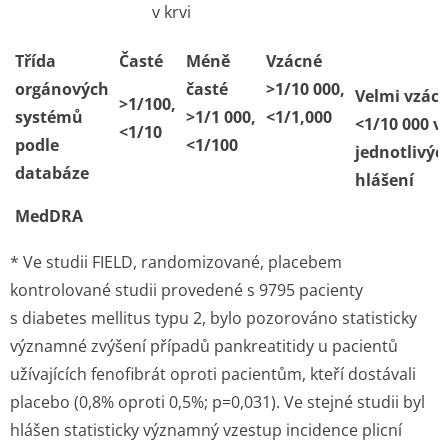
v krvi
Třída
Časté
Méně
Vzácné
orgánových
časté
>1/10 000,
Velmi vzác
>1/100,
systémů
>1/1 000,
<1/1,000
<1/10 000 v
<1/10
podle
<1/100
jednotlivýc
databáze
hlášení
MedDRA
* Ve studii FIELD, randomizované, placebem
kontrolované studii provedené s 9795 pacienty
s diabetes mellitus typu 2, bylo pozorováno statisticky
významné zvýšení případů pankreatitidy u pacientů
užívajících fenofibrát oproti pacientům, kteří dostávali
placebo (0,8% oproti 0,5%; p=0,031). Ve stejné studii byl
hlášen statisticky významný vzestup incidence plicní