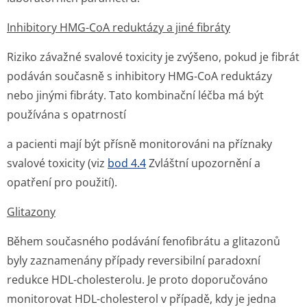
Inhibitory HMG-CoA reduktázy a jiné fibráty
Riziko závažné svalové toxicity je zvýšeno, pokud je fibrát
podáván současně s inhibitory HMG-CoA reduktázy
nebo jinými fibráty. Tato kombinační léčba má být
používána s opatrností
a pacienti mají být přísně monitorováni na příznaky
svalové toxicity (viz
bod 4.4
Zvláštní upozornění a
opatření pro použití).
Glitazony
Během současného podávání fenofibrátu a glitazonů
byly zaznamenány případy reversibilní paradoxní
redukce HDL-cholesterolu. Je proto doporučováno
monitorovat HDL-cholesterol v případě, kdy je jedna