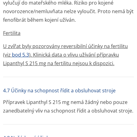
vylučují do mateřského mléka. Riziko pro kojené
novorozence/nem­luvňata nelze vyloučit. Proto nemá být
fenofibrát během kojení užíván.
Fertilita
U zvířat byly pozorovány reversibilní účinky na fertilitu
(viz
bod 5.3
). Klinická data o vlivu užívání přípravku
Lipanthyl S 215 mg na fertilitu nejsou k dispozici.
4.7 Účinky na schopnost řídit a obsluhovat stroje
Přípravek Lipanthyl S 215 mg nemá žádný nebo pouze
zanedbatelný vliv na schopnost řídit a obsluhovat stroje.