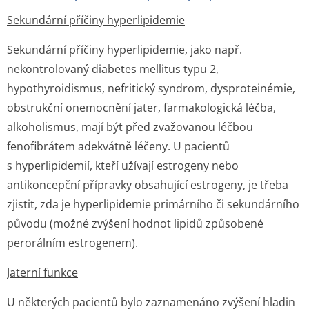
Sekundární příčiny hyperlipidemie
Sekundární příčiny hyperlipidemie, jako např.
nekontrolovaný diabetes mellitus typu 2,
hypothyroidismus, nefritický syndrom, dysproteinémie,
obstrukční onemocnění jater, farmakologická léčba,
alkoholismus, mají být před zvažovanou léčbou
fenofibrátem adekvátně léčeny. U pacientů
s hyperlipidemií, kteří užívají estrogeny nebo
antikoncepční přípravky obsahující estrogeny, je třeba
zjistit, zda je hyperlipidemie primárního či sekundárního
původu (možné zvýšení hodnot lipidů způsobené
perorálním estrogenem).
Jaterní funkce
U některých pacientů bylo zaznamenáno zvýšení hladin