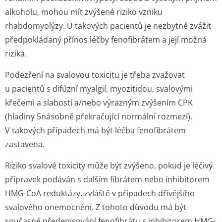
alkoholu, mohou mít zvýšené riziko vzniku
rhabdomyolýzy. U takových pacientů je nezbytné zvážit
předpokládaný přínos léčby fenofibrátem a její možná
rizika.
Podezření na svalovou toxicitu je třeba zvažovat
u pacientů s difúzní myalgií, myozitidou, svalovými
křečemi a slabostí a/nebo výrazným zvýšením CPK
(hladiny 5násobně překračující normální rozmezí).
V takových případech má být léčba fenofibrátem
zastavena.
Riziko svalové toxicity může být zvýšeno, pokud je léčivý
přípravek podáván s dalším fibrátem nebo inhibitorem
HMG-CoA reduktázy, zvláště v případech dřívějšího
svalového onemocnění. Z tohoto důvodu má být
současné předepisování fenofibrátu s inhibitorem HMG-