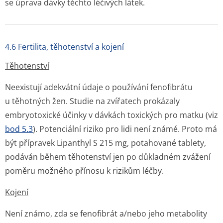
se úprava dávky těchto léčivých látek.
4.6 Fertilita, těhotenství a kojení
Těhotenství
Neexistují adekvátní údaje o používání fenofibrátu
u těhotných žen. Studie na zvířatech prokázaly
embryotoxické účinky v dávkách toxických pro matku (viz
bod 5.3
). Potenciální riziko pro lidi není známé. Proto má
být přípravek Lipanthyl S 215 mg, potahované tablety,
podáván během těhotenství jen po důkladném zvážení
poměru možného přínosu k rizikům léčby.
Kojení
Není známo, zda se fenofibrát a/nebo jeho metabolity