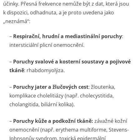
účinky. Přesná frekvence nemůže být z dat, která jsou
k dispozici, odhadnuta, a je proto uvedena jako
„neznámá“:
–
Respirační, hrudní a mediastinální poruchy
:
intersticiální plicní onemocnění.
–
Poruchy svalové a kosterní soustavy a pojivové
tkáně
: rhabdomyolýza.
–
Poruchy jater a žlučových cest
: žloutenka,
komplikace cholelitiázy (např. cholecystitida,
cholangitida, biliární kolika).
–
Poruchy kůže a podkožní tkáně:
závažné kožní
onemocnění (např. erythema multiforme, Stevens-
Johnsonův syndrom, toxická epidermální