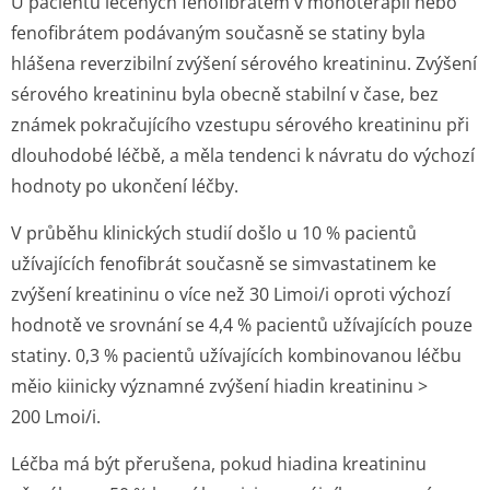
U pacientů léčených fenofibrátem v monoterapii nebo
fenofibrátem podávaným současně se statiny byla
hlášena reverzibilní zvýšení sérového kreatininu. Zvýšení
sérového kreatininu byla obecně stabilní v čase, bez
známek pokračujícího vzestupu sérového kreatininu při
dlouhodobé léčbě, a měla tendenci k návratu do výchozí
hodnoty po ukončení léčby.
V průběhu klinických studií došlo u 10 % pacientů
užívajících fenofibrát současně se simvastatinem ke
zvýšení kreatininu o více než 30 Limoi/i oproti výchozí
hodnotě ve srovnání se 4,4 % pacientů užívajících pouze
statiny. 0,3 % pacientů užívajících kombinovanou léčbu
měio kiinicky významné zvýšení hiadin kreatininu >
200 Lmoi/i.
Léčba má být přerušena, pokud hiadina kreatininu