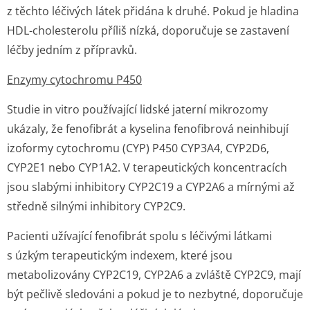
z těchto léčivých látek přidána k druhé. Pokud je hladina
HDL-cholesterolu příliš nízká, doporučuje se zastavení
léčby jedním z přípravků.
Enzymy cytochromu P450
Studie in vitro používající lidské jaterní mikrozomy
ukázaly, že fenofibrát a kyselina fenofibrová neinhibují
izoformy cytochromu (CYP) P450 CYP3A4, CYP2D6,
CYP2E1 nebo CYP1A2. V terapeutických koncentracích
jsou slabými inhibitory CYP2C19 a CYP2A6 a mírnými až
středně silnými inhibitory CYP2C9.
Pacienti užívající fenofibrát spolu s léčivými látkami
s úzkým terapeutickým indexem, které jsou
metabolizovány CYP2C19, CYP2A6 a zvláště CYP2C9, mají
být pečlivě sledováni a pokud je to nezbytné, doporučuje