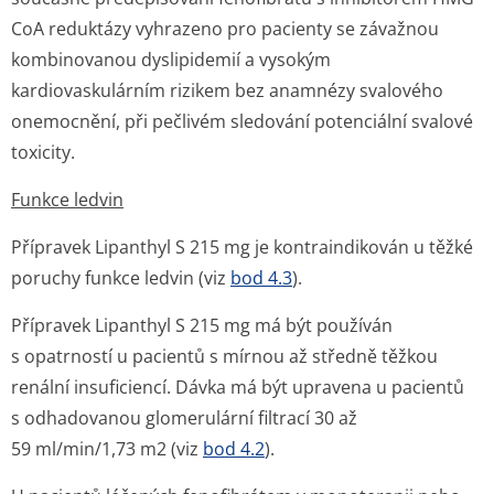
CoA reduktázy vyhrazeno pro pacienty se závažnou
kombinovanou dyslipidemií a vysokým
kardiovaskulárním rizikem bez anamnézy svalového
onemocnění, při pečlivém sledování potenciální svalové
toxicity.
Funkce ledvin
Přípravek Lipanthyl S 215 mg je kontraindikován u těžké
poruchy funkce ledvin (viz
bod 4.3
).
Přípravek Lipanthyl S 215 mg má být používán
s opatrností u pacientů s mírnou až středně těžkou
renální insuficiencí. Dávka má být upravena u pacientů
s odhadovanou glomerulární filtrací 30 až
59 ml/min/1,73 m
2
(viz
bod 4.2
).