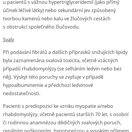
u pacientů s vážnou hypertriglyce­ridemií (jako přímý
účinek léčivé látky) nebo sekundární jev způsobený
tvorbou kamenů nebo kalu ve žlučových cestách
s obstrukcí společného žlučovodu.
Svaly
Při podávání fibrátů a dalších přípravků snižujících lipidy
byla zaznamenána svalová toxicita, včetně vzácných
případů rhabdomyolýzy (se selháním ledvin nebo bez
něj). Výskyt této poruchy se zvyšuje v případě
hypoalbuminemie a předchozí ledvinové
nedostatečnosti.
Pacienti s predispozicí ke vzniku myopatie a/nebo
rhabdomyolýzy, včetně pacientů starších 70 let, s osobní
či rodinnou anamnézou dědičných svalových poruch,
renálním poškozením, hypotyreózou a vysokým příjmem