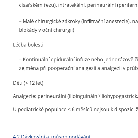
císařském řezu), intratekální, perineurální (perifer
– Malé chirurgické zákroky (infiltrační anestezie), na
blokády v oční chirurgii)
Léčba bolesti
– Kontinuální epidurální infuze nebo jednorázově 
zejména při pooperační analgezii a analgezii v pr
Děti (< 12 let)
Analgezie: perineurální (ilioinguinál­ní/iliohypogas­tric
U pediatrické populace < 6 měsíců nejsou k dispozici 
4.2 Dávkování a způsob podávání