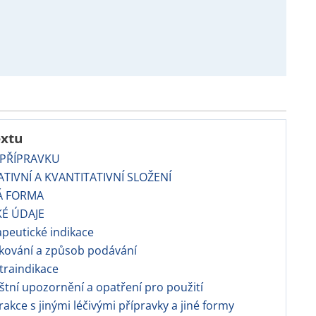
extu
 PŘÍPRAVKU
TATIVNÍ A KVANTITATIVNÍ SLOŽENÍ
Á FORMA
KÉ ÚDAJE
apeutické indikace
kování a způsob podávání
traindikace
áštní upozornění a opatření pro použití
erakce s jinými léčivými přípravky a jiné formy