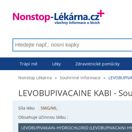
Trápí mě
Léky
Zdravotnické pomůcky
Nonstop Lékárna
»
Souhrnné informace
»
LEVOBUPIVA
LEVOBUPIVACAINE KABI - Sou
Síla léku
5MG/ML
Obsahuje účinnou látku :
LEVOBUPIVAKAIN-HYDROCHLORID (LEVOBUPIVACAINI 