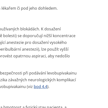
 lékařem či pod jeho dohledem.
používaných blokádách. K dosažení
ě bolesti) se doporučují nižší koncentrace
ající anestezie pro dosažení vysokého
ribulbární anestezii), lze použít vyšší
 provést opatrnou aspiraci, aby nedošlo
e bezpečnosti při podávání levobupivakainu
izika závažných neurologických komplikací
evobupivakainu (viz
bod 4.4
).
 hmotnost a fyzický stav pacienta, a