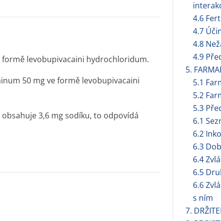
interak
4.6 Fert
4.7 Úči
4.8 Než
4.9 Pře
 formě levobupivacaini hydrochloridum.
5. FARMA
ainum 50 mg ve formě levobupivacaini
5.1 Far
5.2 Far
5.3 Pře
 obsahuje 3,6 mg sodíku, to odpovídá
6.1 Se
6.2 Ink
6.3 Dob
6.4 Zvl
6.5 Dru
6.6 Zvl
s ním
7. DRŽIT