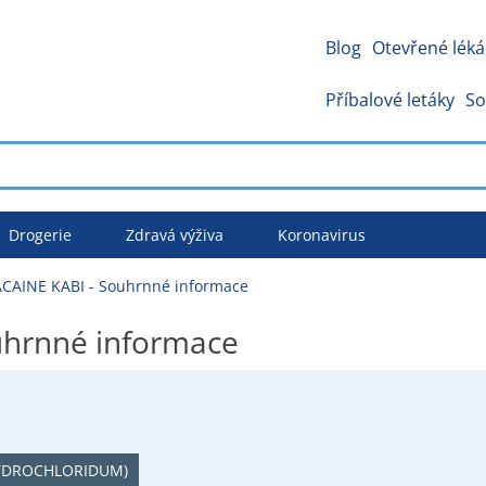
Blog
Otevřené léká
Příbalové letáky
So
Drogerie
Zdravá výživa
Koronavirus
CAINE KABI - Souhrnné informace
hrnné informace
HYDROCHLORIDUM)