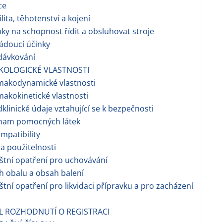
ce
ilita, těhotenství a kojení
nky na schopnost řídit a obsluhovat stroje
ádoucí účinky
dávkování
KOLOGICKÉ VLASTNOSTI
makodynamické vlastnosti
makokinetické vlastnosti
dklinické údaje vztahující se k bezpečnosti
znam pomocných látek
ompatibility
a použitelnosti
áštní opatření pro uchovávání
h obalu a obsah balení
áštní opatření pro likvidaci přípravku a pro zacházení
EL ROZHODNUTÍ O REGISTRACI