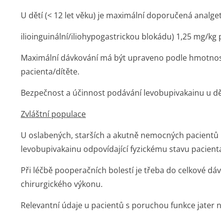
U dětí (< 12 let věku) je maximální doporučená analge
ilioinguinální/i­liohypogastric­kou blokádu) 1,25 mg/kg
Maximální dávkování má být upraveno podle hmotnosti
pacienta/dítěte.
Bezpečnost a účinnost podávání levobupivakainu u dět
Zvláštní populace
U oslabených, starších a akutně nemocných pacientů 
levobupivakainu odpovídající fyzickému stavu pacient
Při léčbě pooperačních bolestí je třeba do celkové d
chirurgického výkonu.
Relevantní údaje u pacientů s poruchou funkce jater nej