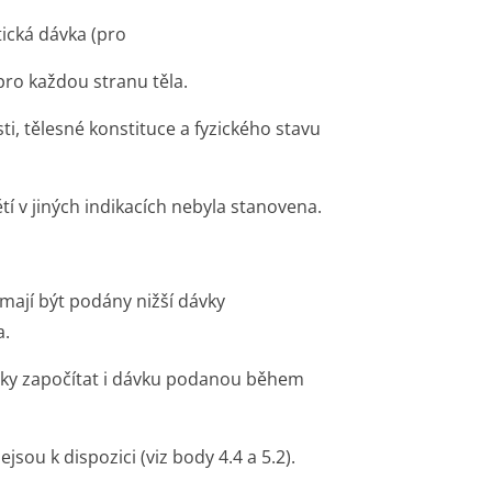
tická dávka (pro
 pro každou stranu těla.
, tělesné konstituce a fyzického stavu
í v jiných indikacích nebyla stanovena.
mají být podány nižší dávky
a.
ávky započítat i dávku podanou během
sou k dispozici (viz body 4.4 a 5.2).