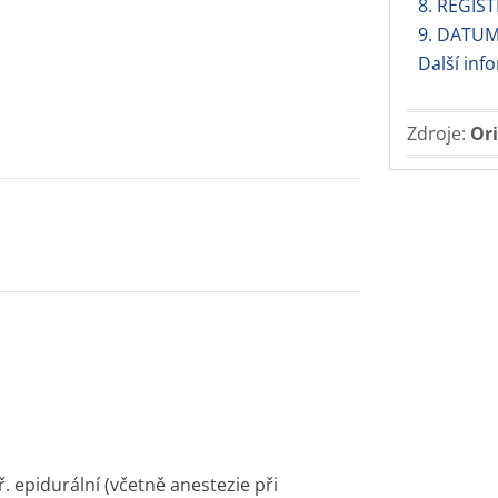
8. REGIST
9. DATUM
Další in
Zdroje:
Ori
. epidurální (včetně anestezie při