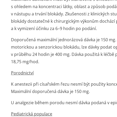
s ohledem na koncentraci látky, oblast a způsob podání.
v nástupu a trvání blokády. Zkušenosti z klinických st
blokády dostatečné k chirurgickým výkonům dochází
a k vymizení účinku za 6–9 hodin po podání.
Doporučená maximální jednorázová dávka je 150 mg. P
motorickou a senzorickou blokádu, lze dávky podat 
v průběhu 24 hodin je 400 mg. Dávka použitá k léčbě 
18,75 mg/hod.
Porodnictví
K anestezii při císařském řezu nesmí být použity konc
Maximální doporučená dávka je 150 mg.
U analgezie během porodu nesmí dávka podaná v epidu
Pediatrická populace