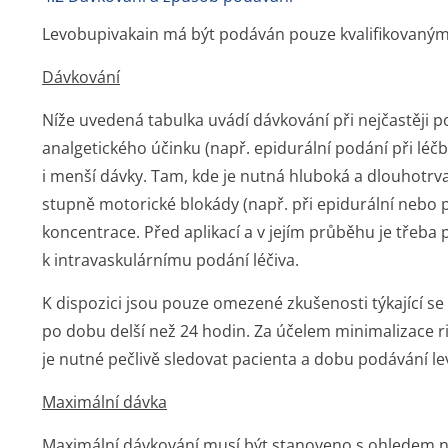
Levobupivakain má být podáván pouze kvalifikovaným
Dávkování
Níže uvedená tabulka uvádí dávkování při nejčastěji 
analgetického účinku (např. epidurální podání při léčb
i menší dávky. Tam, kde je nutná hluboká a dlouhotrv
stupně motorické blokády (např. při epidurální nebo pe
koncentrace. Před aplikací a v jejím průběhu je třeba
k intravaskulárnímu podání léčiva.
K dispozici jsou pouze omezené zkušenosti týkající s
po dobu delší než 24 hodin. Za účelem minimalizace r
je nutné pečlivě sledovat pacienta a dobu podávání l
Maximální dávka
Maximální dávkování musí být stanoveno s ohledem na