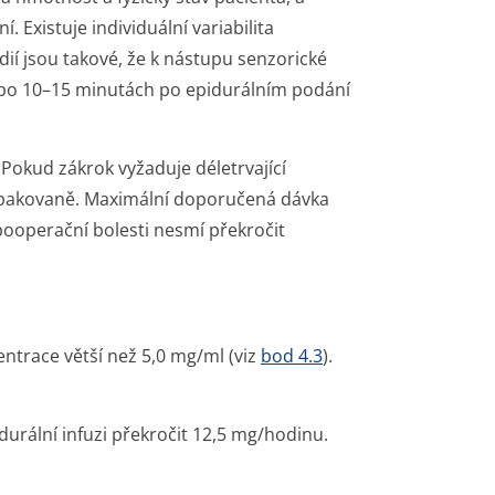
 Existuje individuální variabilita
udií jsou takové, že k nástupu senzorické
 po 10–15 minutách po epidurálním podání
okud zákrok vyžaduje déletrvající
opakovaně. Maximální doporučená dávka
pooperační bolesti nesmí překročit
entrace větší než 5,0 mg/ml (viz
bod 4.3
).
rální infuzi překročit 12,5 mg/hodinu.