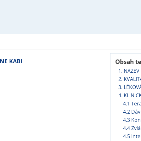
INE KABI
Obsah t
1. NÁZEV
2. KVALI
3. LÉKOV
4. KLINIC
4.1 Ter
4.2 Dáv
4.3 Kon
4.4 Zvl
4.5 Int