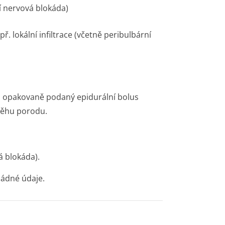
ní nervová blokáda)
př. lokální infiltrace (včetně peribulbární
či opakovaně podaný epidurální bolus
ůběhu porodu.
ká blokáda).
žádné údaje.