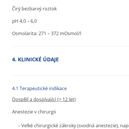
Čirý bezbarvý roztok
pH 4,0 – 6,0
Osmolarita: 271 – 372 mOsmol/l
4. KLINICKÉ ÚDAJE
4.1 Terapeutické indikace
Dospělí a dospívající (> 12 let)
Anestezie v chirurgii
– Velké chirurgické zákroky (svodná anestezie), např