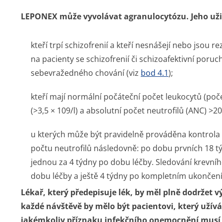
LEPONEX může vyvolávat agranulocytózu. Jeho uži
kteří trpí schizofrenií a kteří nesnášejí nebo jsou r
na pacienty se schizofrenií či schizoafektivní porucho
sebevražedného chování (viz
bod 4.1
);
kteří mají normální počáteční počet leukocytů (poč
(>3,5 × 109/l) a absolutní počet neutrofilů (ANC) >2
u kterých může být pravidelně prováděna kontrola 
počtu neutrofilů následovně: po dobu prvních 18 t
jednou za 4 týdny po dobu léčby. Sledování krevní
dobu léčby a ještě 4 týdny po kompletním ukončen
Lékař, který předepisuje lék, by měl plně dodržet 
každé návštěvě by mělo být pacientovi, který užív
jakémkoliv příznaku infekčního onemocnění musí n