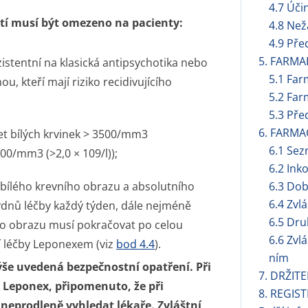
4.7 Úči
tí musí být omezeno na pacienty:
4.8 Než
4.9 Pře
5. FARMA
ezistentní na klasická antipsychotika nebo
5.1 Far
u, kteří mají riziko recidivujícího
5.2 Far
5.3 Pře
6. FARMA
et bílých krvinek > 3500/mm3
6.1 Se
000/mm3 (>2,0 × 109/l));
6.2 Ink
bílého krevního obrazu a absolutního
6.3 Dob
6.4 Zvl
ýdnů léčby každý týden, dále nejméně
6.5 Dru
ho obrazu musí pokračovat po celou
6.6 Zvl
í léčby Leponexem (viz
bod 4.4
).
ním
výše uvedená bezpečnostní opatření. Při
7. DRŽIT
á Leponex, připomenuto, že při
8. REGIST
eprodleně vyhledat lékaře. Zvláštní