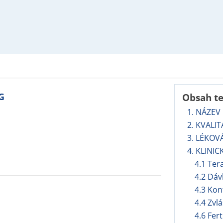
G
Obsah t
1. NÁZEV
2. KVALI
3. LÉKOV
4. KLINIC
4.1 Ter
4.2 Dáv
4.3 Kon
4.4 Zvl
4.6 Fert