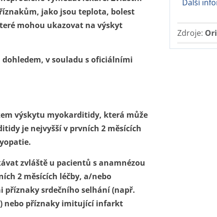
Další in
znakům, jako jsou teplota, bolest
které mohou ukazovat na výskyt
Zdroje:
Ori
dohledem, v souladu s oficiálními
kem výskytu myokarditidy, která může
itidy je nejvyšší v prvních 2 měsících
yopatie.
kávat zvláště u pacientů s anamnézou
ních 2 měsících léčby, a/nebo
mi příznaky srdečního selhání (např.
 nebo příznaky imitující infarkt