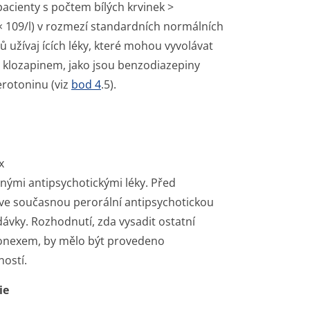
cienty s počtem bílých krvinek >
× 10
9
/l) v rozmezí standardních normálních
 užívaj ících léky, které mohou vyvolávat
 klozapinem, jako jsou benzodiazepiny
erotoninu (viz
bod 4
.5).
x
ými antipsychotickými léky. Před
ve současnou perorální antipsychotickou
ávky. Rozhodnutí, zda vysadit ostatní
ponexem, by mělo být provedeno
ností.
ie