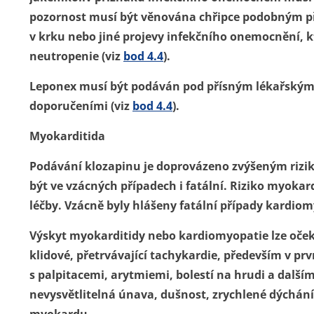
pozornost musí být věnována chřipce podobným pří
v krku nebo jiné projevy infekčního onemocnění, 
neutropenie (viz
bod 4.4
).
Leponex musí být podáván pod přísným lékařským 
doporučeními (viz
bod 4.4
).
Myokarditida
Podávání klozapinu je doprovázeno zvýšeným rizi
být ve vzácných případech i fatální. Riziko myokard
léčby. Vzácně byly hlášeny fatální případy kardiom
Výskyt myokarditidy nebo kardiomyopatie lze oče
klidové, přetrvávající tachykardie, především v prv
s palpitacemi, arytmiemi, bolestí na hrudi a další
nevysvětlitelná únava, dušnost, zrychlené dýchání)