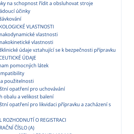
nky na schopnost řídit a obsluhovat stroje
ádoucí účinky
dávkování
KOLOGICKÉ VLASTNOSTI
makodynamické vlastnosti
makokinetické vlastnosti
dklinické údaje vztahující se k bezpečnosti přípravku
CEUTICKÉ ÚDAJE
znam pomocných látek
ompatibility
a použitelnosti
áštní opatření pro uchovávání
h obalu a velikost balení
áštní opatření pro likvidaci přípravku a zacházení s
EL ROZHODNUTÍ O REGISTRACI
RAČNÍ ČÍSLO (A)