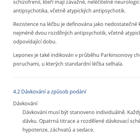
schizofrenií, kteří mají závažné, neléčitelné neurolog
antipsychotika, včetně atypických antipsychotik.
Rezistence na léčbu je definována jako nedostatečné k
nejméně dvou rozdílných antipsychotik, včetně atypi
odpovídající dobu.
Leponex je také indikován v průběhu Parkinsonovy ch
poruchami, u kterých standardní léčba selhala.
4.2 Dávkování a způsob podání
Dávkování
Dávkování musí být stanoveno individuálně. Každý
dávku. Opatrná titrace a rozdělené dávkovací sché
hypotenze, záchvatů a sedace.