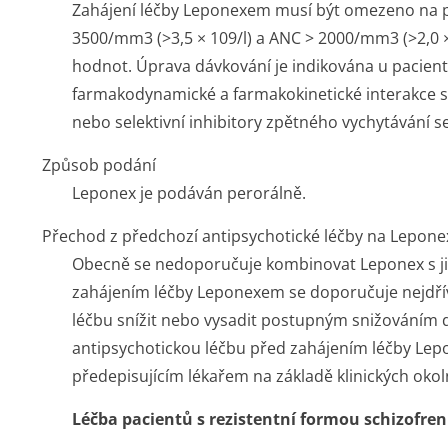
Zahájení léčby Leponexem musí být omezeno na pa
3500/mm
3
(>3,5 × 10
9
/l) a ANC > 2000/mm
3
(>2,0 
hodnot. Úprava dávkování je indikována u pacientů
farmakodynamické a farmakokinetické interakce s
nebo selektivní inhibitory zpětného vychytávání s
Způsob podání
Leponex je podáván perorálně.
Přechod z předchozí antipsychotické léčby na Lepone
Obecně se nedoporučuje kombinovat Leponex s jin
zahájením léčby Leponexem se doporučuje nejdří
léčbu snížit nebo vysadit postupným snižováním d
antipsychotickou léčbu před zahájením léčby Le
předepisujícím lékařem na základě klinických okol
Léčba pacientů s rezistentní formou schizofren