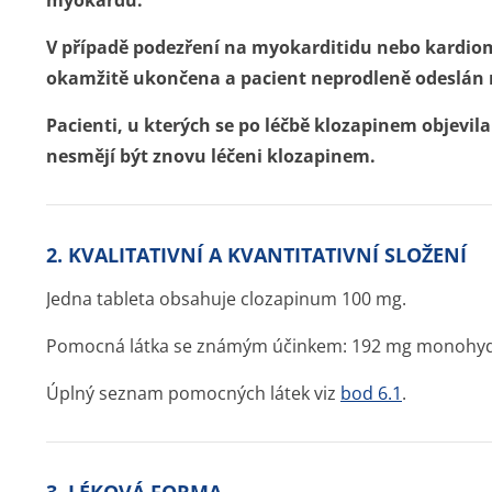
myokardu.
V případě podezření na myokarditidu nebo kardio
okamžitě ukončena a pacient neprodleně odeslán n
Pacienti, u kterých se po léčbě klozapinem objevi
nesmějí být znovu léčeni klozapinem.
2. KVALITATIVNÍ A KVANTITATIVNÍ SLOŽENÍ
Jedna tableta obsahuje clozapinum 100 mg.
Pomocná látka se známým účinkem: 192 mg monohydrá
Úplný seznam pomocných látek viz
bod 6.1
.