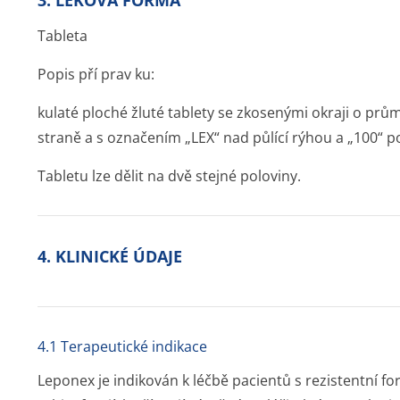
3. LÉKOVÁ FORMA
Tableta
Popis pří prav ku:
kulaté ploché žluté tablety se zkosenými okraji o prů
straně a s označením „LEX“ nad půlící rýhou a „100“ po
Tabletu lze dělit na dvě stejné poloviny.
4. KLINICKÉ ÚDAJE
4.1 Terapeutické indikace
Leponex je indikován k léčbě pacientů s rezistentní f