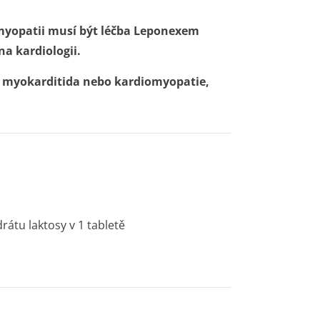
myopatii musí být léčba Leponexem
a kardiologii.
la myokarditida nebo kardiomyopatie,
tu laktosy v 1 tabletě