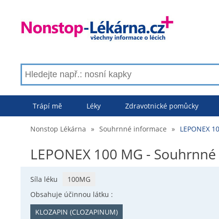
Trápí mě
Léky
Zdravotnické pomůcky
Nonstop Lékárna
»
Souhrnné informace
»
LEPONEX 10
LEPONEX 100 MG - Souhrnné 
Síla léku
100MG
Obsahuje účinnou látku :
KLOZAPIN (CLOZAPINUM)