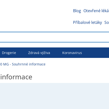
Blog
Otevřené léká
Příbalové letáky
So
Drogerie
Zdravá výživa
Koronavirus
0 MG - Souhrnné informace
informace