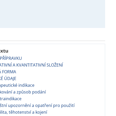
extu
 PŘÍPRAVKU
TATIVNÍ A KVANTITATIVNÍ SLOŽENÍ
Á FORMA
KÉ ÚDAJE
apeutické indikace
kování a způsob podání
traindikace
áštní upozornění a opatření pro použití
ilita, těhotenství a kojení