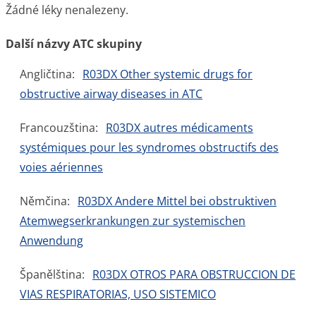
Žádné léky nenalezeny.
Další názvy ATC skupiny
Angličtina:
R03DX Other systemic drugs for
obstructive airway diseases in ATC
Francouzština:
R03DX autres médicaments
systémiques pour les syndromes obstructifs des
voies aériennes
Němčina:
R03DX Andere Mittel bei obstruktiven
Atemwegserkrankungen zur systemischen
Anwendung
Španělština:
R03DX OTROS PARA OBSTRUCCION DE
VIAS RESPIRATORIAS, USO SISTEMICO