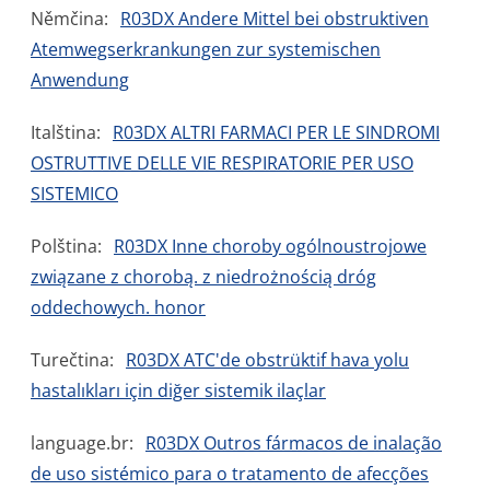
Němčina:
R03DX Andere Mittel bei obstruktiven
Atemwegserkrankungen zur systemischen
Anwendung
Italština:
R03DX ALTRI FARMACI PER LE SINDROMI
OSTRUTTIVE DELLE VIE RESPIRATORIE PER USO
SISTEMICO
Polština:
R03DX Inne choroby ogólnoustrojowe
związane z chorobą. z niedrożnością dróg
oddechowych. honor
Turečtina:
R03DX ATC'de obstrüktif hava yolu
hastalıkları için diğer sistemik ilaçlar
language.br:
R03DX Outros fármacos de inalação
de uso sistémico para o tratamento de afecções