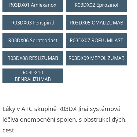
R03DX01 Amlexanox
R03DX02 Eprozinol
R03DX03 Fenspirid
R03DX05 OMALIZUMAB
R03DX06 Seratrodast
R03DX07 ROFLUMILAST
R03DX08 RESLIZUMAB
R03DX09 MEPOLIZUMAB
R03DX10
BENRALIZUMAB
Léky v ATC skupině R03DX Jiná systémová
léčiva onemocnění spojen. s obstrukcí dých.
cest