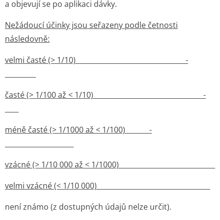
a objevují se po aplikaci dávky.
Nežádoucí účinky jsou seřazeny podle četnosti
následovně:
velmi časté (> 1/10)________­________________________­
_________
časté (> 1/100 až < 1/10)________­________________________­
____
méně časté (> 1/1000 až < 1/100)_______­
____________________
vzácné (> 1/10 000 až < 1/1000)______­______________________
velmi vzácné (< 1/10 000)____­________________________­_____
není známo (z dostupných údajů nelze určit).