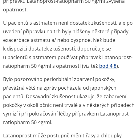
přípravku Latanoprost-ratiopharm 50 ^g/ml zvýšená
opatrnost.
U pacientů s astmatem není dostatek zkušeností, ale po
uvedení přípravku na trh byly hlášeny některé případy
exacerbace astmatu a/ nebo dyspnoe. Než bude
k dispozici dostatek zkušeností, doporučuje se
u pacientů s astmatem používat přípravek Latanoprost-
ratiopharm 50 ^g/ml s opatrností (viz též
bod 4.8
).
Bylo pozorováno periorbitální zbarvení pokožky,
převážná většina zpráv pocházela od japonských
pacientů. Dosavadní zkušenost ukazuje, že zabarvení
pokožky v okolí očnic není trvalé a v některých případech
vymizí i při pokračování léčby přípravkem Latanoprost-
ratiopharm 50 ^g/ml.
Latanoprost může postupně měnit řasy a chloupky