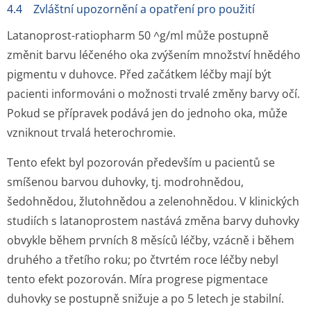
4.4 Zvláštní upozornění a opatření pro použití
Latanoprost-ratiopharm 50 ^g/ml může postupně
změnit barvu léčeného oka zvýšením množství hnědého
pigmentu v duhovce. Před začátkem léčby mají být
pacienti informováni o možnosti trvalé změny barvy očí.
Pokud se přípravek podává jen do jednoho oka, může
vzniknout trvalá heterochromie.
Tento efekt byl pozorován především u pacientů se
smíšenou barvou duhovky, tj. modrohnědou,
šedohnědou, žlutohnědou a zelenohnědou. V klinických
studiích s latanoprostem nastává změna barvy duhovky
obvykle během prvních 8 měsíců léčby, vzácně i během
druhého a třetího roku; po čtvrtém roce léčby nebyl
tento efekt pozorován. Míra progrese pigmentace
duhovky se postupně snižuje a po 5 letech je stabilní.