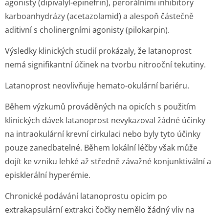
agonisty (dipivalyl-epinefrin), perorálními inhibitory
karboanhydrázy (acetazolamid) a alespoň částečně
aditivní s cholinergními agonisty (pilokarpin).
Výsledky klinických studií prokázaly, že latanoprost
nemá signifikantní účinek na tvorbu nitrooční tekutiny.
Latanoprost neovlivňuje hemato-okulární bariéru.
Během výzkumů prováděných na opicích s použitím
klinických dávek latanoprost nevykazoval žádné účinky
na intraokulární krevní cirkulaci nebo byly tyto účinky
pouze zanedbatelné. Během lokální léčby však může
dojít ke vzniku lehké až středně závažné konjunktivální a
episklerální hyperémie.
Chronické podávání latanoprostu opicím po
extrakapsulární extrakci čočky nemělo žádný vliv na