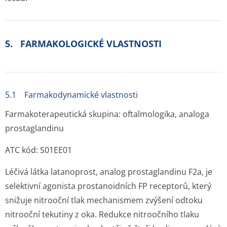
5. FARMAKOLOGICKÉ VLASTNOSTI
5.1 Farmakodynamické vlastnosti
Farmakoterapeutická skupina: oftalmologika, analoga
prostaglandinu
ATC kód: S01EE01
Léčivá látka latanoprost, analog prostaglandinu F
2
a, je
selektivní agonista prostanoidních FP receptorů, který
snižuje nitrooční tlak mechanismem zvýšení odtoku
nitrooční tekutiny z oka. Redukce nitroočního tlaku