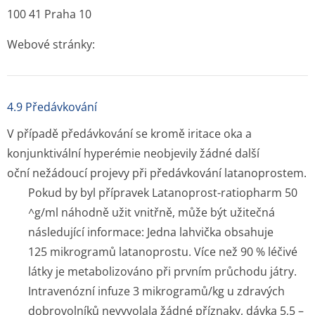
100 41 Praha 10
Webové stránky:
4.9 Předávkování
V případě předávkování se kromě iritace oka a
konjunktivální hyperémie neobjevily žádné další
oční nežádoucí projevy při předávkování latanoprostem.
Pokud by byl přípravek Latanoprost-ratiopharm 50
^g/ml náhodně užit vnitřně, může být užitečná
následující informace: Jedna lahvička obsahuje
125 mikrogramů latanoprostu. Více než 90 % léčivé
látky je metabolizováno při prvním průchodu játry.
Intravenózní infuze 3 mikrogramů/kg u zdravých
dobrovolníků nevyvolala žádné příznaky, dávka 5,5 –