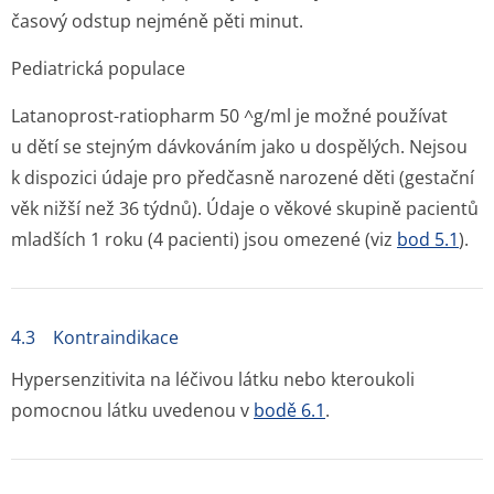
časový odstup nejméně pěti minut.
Pediatrická populace
Latanoprost-ratiopharm 50 ^g/ml je možné používat
u dětí se stejným dávkováním jako u dospělých. Nejsou
k dispozici údaje pro předčasně narozené děti (gestační
věk nižší než 36 týdnů). Údaje o věkové skupině pacientů
mladších 1 roku (4 pacienti) jsou omezené (viz
bod 5.1
).
4.3 Kontraindikace
Hypersenzitivita na léčivou látku nebo kteroukoli
pomocnou látku uvedenou v
bodě 6.1
.