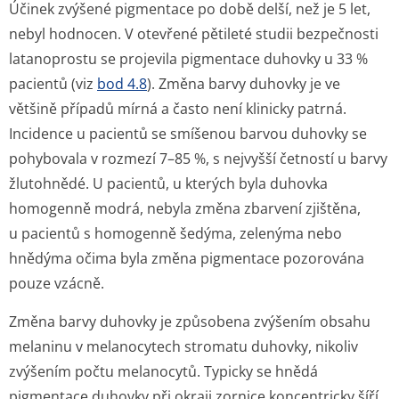
Účinek zvýšené pigmentace po době delší, než je 5 let,
nebyl hodnocen. V otevřené pětileté studii bezpečnosti
latanoprostu se projevila pigmentace duhovky u 33 %
pacientů (viz
bod 4.8
). Změna barvy duhovky je ve
většině případů mírná a často není klinicky patrná.
Incidence u pacientů se smíšenou barvou duhovky se
pohybovala v rozmezí 7–85 %, s nejvyšší četností u barvy
žlutohnědé. U pacientů, u kterých byla duhovka
homogenně modrá, nebyla změna zbarvení zjištěna,
u pacientů s homogenně šedýma, zelenýma nebo
hnědýma očima byla změna pigmentace pozorována
pouze vzácně.
Změna barvy duhovky je způsobena zvýšením obsahu
melaninu v melanocytech stromatu duhovky, nikoliv
zvýšením počtu melanocytů. Typicky se hnědá
pigmentace duhovky při okraji zornice koncentricky šíří