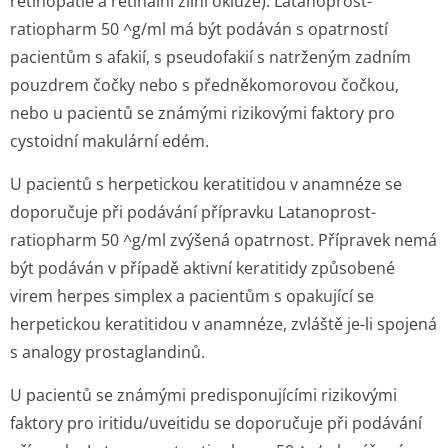
retinopatie a retinální žilní okluze). Latanoprost-
ratiopharm 50 ^g/ml má být podáván s opatrností
pacientům s afakií, s pseudofakií s natrženým zadním
pouzdrem čočky nebo s předněkomorovou čočkou,
nebo u pacientů se známými rizikovými faktory pro
cystoidní makulární edém.
U pacientů s herpetickou keratitidou v anamnéze se
doporučuje při podávání přípravku Latanoprost-
ratiopharm 50 ^g/ml zvýšená opatrnost. Přípravek nemá
být podáván v případě aktivní keratitidy způsobené
virem herpes simplex a pacientům s opakující se
herpetickou keratitidou v anamnéze, zvláště je-li spojená
s analogy prostaglandinů.
U pacientů se známými predisponujícími rizikovými
faktory pro iritidu/uveitidu se doporučuje při podávání