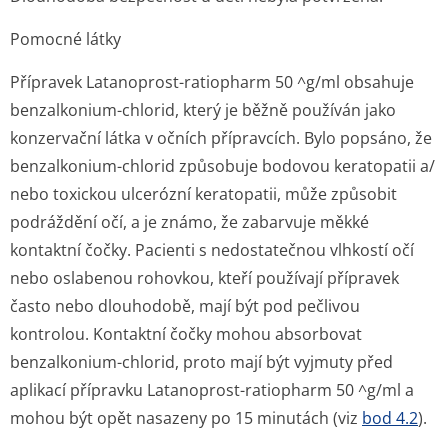
Pomocné látky
Přípravek Latanoprost-ratiopharm 50 ^g/ml obsahuje
benzalkonium-chlorid, který je běžně používán jako
konzervační látka v očních přípravcích. Bylo popsáno, že
benzalkonium-chlorid způsobuje bodovou keratopatii a/
nebo toxickou ulcerózní keratopatii, může způsobit
podráždění očí, a je známo, že zabarvuje měkké
kontaktní čočky. Pacienti s nedostatečnou vlhkostí očí
nebo oslabenou rohovkou, kteří používají přípravek
často nebo dlouhodobě, mají být pod pečlivou
kontrolou. Kontaktní čočky mohou absorbovat
benzalkonium-chlorid, proto mají být vyjmuty před
aplikací přípravku Latanoprost-ratiopharm 50 ^g/ml a
mohou být opět nasazeny po 15 minutách (viz
bod 4.2
).