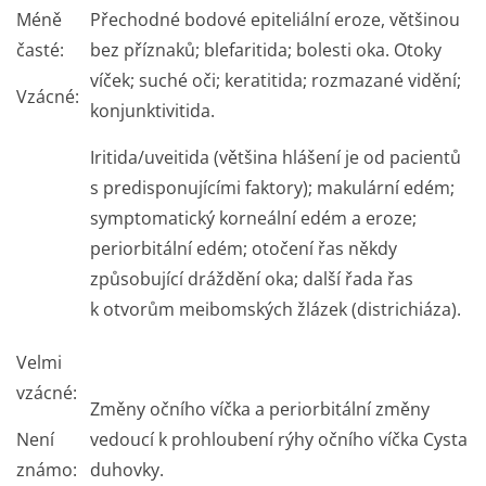
Méně
Přechodné bodové epiteliální eroze, většinou
časté:
bez příznaků; blefaritida; bolesti oka. Otoky
víček; suché oči; keratitida; rozmazané vidění;
Vzácné:
konjunktivitida.
Iritida/uveitida (většina hlášení je od pacientů
s predisponujícími faktory); makulární edém;
symptomatický korneální edém a eroze;
periorbitální edém; otočení řas někdy
způsobující dráždění oka; další řada řas
k otvorům meibomských žlázek (districhiáza).
Velmi
vzácné:
Změny očního víčka a periorbitální změny
Není
vedoucí k prohloubení rýhy očního víčka Cysta
známo:
duhovky.