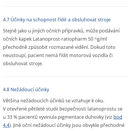
4.7 Účinky na schopnost řídit a obsluhovat stroje
Stejně jako u jiných očních přípravků, může podávání
očních kapek Latanoprost-ratiopharm 50 ^g/ml
přechodně způsobit rozmazané vidění. Dokud toto
neustoupí, pacient nemá řídit motorová vozidla či
obsluhovat stroje.
4.8 Nežádoucí účinky
Většina nežádoucích účinků se vztahuje k oku.
V otevřené pětileté studii bezpečnosti latanoprostu se
u 33 % pacientů vyvinula pigmentace duhovky (viz
bod
4.4
). Jiné oční nežádoucí účinky jsou obvykle přechodné