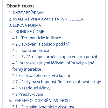
Obsah textu
1. NÁZEV PŘÍPRAVKU
2. KVALITATIVNÍ A KVANTITATIVNÍ SLOŽENÍ
3. LÉKOVÁ FORMA
4. KLINICKÉ ÚDAJE
4.1 Terapeutické indikace
4.2 Dávkování a způsob podání
4.3 Kontraindikace
4.4 Zvláštní upozornění a opatření pro použití
4.5 Interakce s jinými léčivými přípravky a jiné
formy interakce
4.6 Fertilita, těhotenství a kojení
4.7 Účinky na schopnost řídit a obsluhovat stroje
4.8 Nežádoucí účinky
4.9 Předávkování
5. FARMAKOLOGICKÉ VLASTNOSTI
5.1 Farmakodynamické vlastnosti