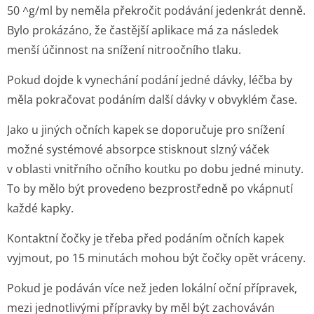
50 ^g/ml by neměla překročit podávání jedenkrát denně.
Bylo prokázáno, že častější aplikace má za následek
menší účinnost na snížení nitroočního tlaku.
Pokud dojde k vynechání podání jedné dávky, léčba by
měla pokračovat podáním další dávky v obvyklém čase.
Jako u jiných očních kapek se doporučuje pro snížení
možné systémové absorpce stisknout slzný váček
v oblasti vnitřního očního koutku po dobu jedné minuty.
To by mělo být provedeno bezprostředně po vkápnutí
každé kapky.
Kontaktní čočky je třeba před podáním očních kapek
vyjmout, po 15 minutách mohou být čočky opět vráceny.
Pokud je podáván více než jeden lokální oční přípravek,
mezi jednotlivými přípravky by měl být zachováván