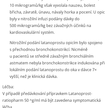
10 mikrogramů/kg však vyvolala nauzeu, bolest
břicha, závratě, únavu, návaly horka a pocení. U opic
byly v nitrožilní infuzi podány dávky do
500 mikrogramů/kg bez závažných účinků na
kardiovaskulární systém.
Nitrožilní podání latanoprostu opicím bylo spojeno
s přechodnou bronchokonstrikcí. Nicméně
u pacientů se středně závažným bronchiálním
astmatem nebyla bronchokonstrikce indukována při
lokálním podání latanoprostu do oka v dávce 7×
vyšší, než je klinická dávka.
Léčba:
V případě předávkování přípravkem Latanoprost-
ratiopharm 50 ^g/ml má být zavedena symptomatická
léčba.