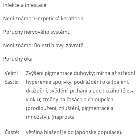
Infekce a infestace
Není známo:
Herpetická keratitida
Poruchy nervového systému
Není známo:
Bolesti hlavy, závratě.
Poruchy oka
Velmi
Zvýšení pigmentace duhovky; mírná až střední
časté:
hyperémie spojivky, podráždění oka (pálení,
dráždění, svědění, píchání a pocit cizího tělesa
v oku); změny na řasách a chloupcích
(prodloužení, ztluštění, pigmentace a
množství), (naprostá
Časté:
většina hlášení je od japonské populace).