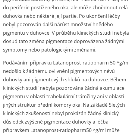
do periferie postiženého oka, ale může zhnědnout celá
duhovka nebo některé její partie. Po ukončení léčby
nebyl pozorován další nárůst množství hnědého
pigmentu v duhovce. V průběhu klinických studií nebyla
dosud tato změna pigmentace doprovázena žádnými
symptomy nebo patologickými změnami.
Podáváním přípravku Latanoprost-ratiopharm 50 ^g/ml
nedošlo k žádnému ovlivnění pigmentových névů
duhovky ani pigmentových shluků na duhovce. Během
klinických studií nebyla pozorována žádná akumulace
pigmentu v oblasti trabekulární trámčiny ani v oblasti
jiných struktur přední komory oka. Na základě 5letých
klinických zkušeností nebyl prokázán žádný klinický
důsledek zvýšené pigmentace duhovky a léčba
přípravkem Latanoprost-ratiopharm50 ^g/ml může