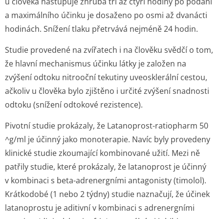
u člověka nastupuje zhruba tři až čtyři hodiny po podání
a maximálního účinku je dosaženo po osmi až dvanácti
hodinách. Snížení tlaku přetrvává nejméně 24 hodin.
Studie provedené na zvířatech i na člověku svědčí o tom,
že hlavní mechanismus účinku látky je založen na
zvýšení odtoku nitrooční tekutiny uveosklerální cestou,
ačkoliv u člověka bylo zjištěno i určité zvýšení snadnosti
odtoku (snížení odtokové rezistence).
Pivotní studie prokázaly, že Latanoprost-ratiopharm 50
^g/ml je účinný jako monoterapie. Navíc byly provedeny
klinické studie zkoumající kombinované užití. Mezi ně
patřily studie, které prokázaly, že latanoprost je účinný
v kombinaci s beta-adrenergními antagonisty (timolol).
Krátkodobé (1 nebo 2 týdny) studie naznačují, že účinek
latanoprostu je aditivní v kombinaci s adrenergními