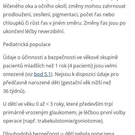
léčeného oka a očního okolí; změny mohou zahrnovat
prodloužení, zesílení, pigmentaci, počet řas nebo
chloupků či růst řas v jiném směru. Změny řas jsou po
ukončení léčby reverzibilní.
Pediatrická populace
Údaje o účinnosti a bezpečnosti ve věkové skupině
pacientů mladších než 1 rok (4 pacienti) jsou velmi
omezené (viz
bod 5.1
). Nejsou k dispozici údaje pro
předčasně narozené děti (gestační věk nižší než
36 týdnů).
U dětí ve věku 0 až < 3 roky, které především trpí
primárně vrozeným glaukomem, je léčbou první volby
operace (např. trabekulotomi­e/goniotomie).
Dlouhodobá bezpečnost u dětí nebyla potvrzena.