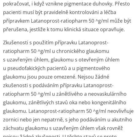
pokračovat, i když vznikne pigmentace duhovky. Přesto
pacienti musí být pravidelně kontrolováni a léčba
přípravkem Latanoprost-ratiopharm 50 ^g/ml může být
přerušena, jestliže k tomu klinická situace opravňuje.
Zkušenosti s použitím přípravku Latanoprost-
ratiopharm 50 ^g/ml u chronického glaukomu
s uzavřeným úhlem, glaukomu s otevřeným úhlem
u pseudofakických pacientů a u pigmentového
glaukomu jsou pouze omezené. Nejsou žádné
zkušenosti s podáváním přípravku Latanoprost-
ratiopharm 50 ^g/ml u zánětlivého a neovaskulárního
glaukomu, zánětlivých stavů oka nebo kongenitálního
glaukomu. Latanoprost-ratiopharm 50 ^g/ml neovlivňuje
zornici nebo jen nepatrně, s jeho podáváním u akutního
záchvatu glaukomu s uzavřeným úhlem však rovněž
nejsou žádné zkušenosti. U těchto stavů se proto