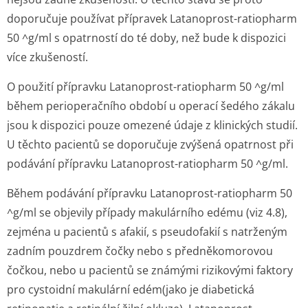
doporučuje používat přípravek Latanoprost-ratiopharm
50 ^g/ml s opatrností do té doby, než bude k dispozici
více zkušeností.
O použití přípravku Latanoprost-ratiopharm 50 ^g/ml
během perioperačního období u operací šedého zákalu
jsou k dispozici pouze omezené údaje z klinických studií.
U těchto pacientů se doporučuje zvýšená opatrnost při
podávání přípravku Latanoprost-ratiopharm 50 ^g/ml.
Během podávání přípravku Latanoprost-ratiopharm 50
^g/ml se objevily případy makulárního edému (viz 4.8),
zejména u pacientů s afakií, s pseudofakií s natrženým
zadním pouzdrem čočky nebo s předněkomorovou
čočkou, nebo u pacientů se známými rizikovými faktory
pro cystoidní makulární edém(jako je diabetická