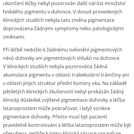
ukončení léčby nebyl pozorován další nárůst množství
hnědého pigmentu v duhovce. V dosud provedených
klinických studiích nebyla tato změna pigmentace
doprovázena žádnými symptomy nebo patologickými
změnami.
Při léčbě nedošlo k žádnému ovlivnění pigmentových
névů duhovky ani pigmentových shluků na duhovce.
V klinických studiích nebyla pozorována žádná
akumulace pigmentu v oblasti trabekulární trámčiny ani
v oblasti jiných struktur přední komory oka. Na základě
pětiletých klinických zkušeností nebyl prokázán žádný
klinický důsledek zvýšené pigmentace duhovky a léčba
latanoprostem může pokračovat, i když vznikne
pigmentace duhovky. Přesto musí být pacienti
pravidelně kontrolováni a léčba latanoprostem může být
přerušena, jestliže k tomu klinická situace opravňuje.