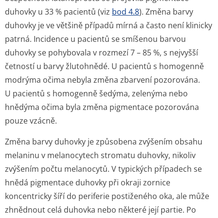
duhovky u 33 % pacientů (viz
bod 4.8
). Změna barvy
duhovky je ve většině případů mírná a často není klinicky
patrná. Incidence u pacientů se smíšenou barvou
duhovky se pohybovala v rozmezí 7 – 85 %, s nejvyšší
četností u barvy žlutohnědé. U pacientů s homogenně
modrýma očima nebyla změna zbarvení pozorována.
U pacientů s homogenně šedýma, zelenýma nebo
hnědýma očima byla změna pigmentace pozorována
pouze vzácně.
Změna barvy duhovky je způsobena zvýšením obsahu
melaninu v melanocytech stromatu duhovky, nikoliv
zvýšením počtu melanocytů. V typických případech se
hnědá pigmentace duhovky při okraji zornice
koncentricky šíří do periferie postiženého oka, ale může
zhnědnout celá duhovka nebo některé její partie. Po