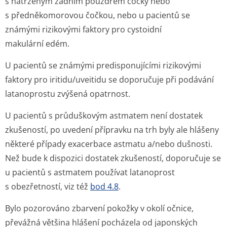
s natrženým zadním pouzdrem čočky nebo
s předněkomorovou čočkou, nebo u pacientů se
známými rizikovými faktory pro cystoidní
makulární edém.
U pacientů se známými predisponujícími rizikovými
faktory pro iritidu/uveitidu se doporučuje při podávání
latanoprostu zvýšená opatrnost.
U pacientů s průduškovým astmatem není dostatek
zkušeností, po uvedení přípravku na trh byly ale hlášeny
některé případy exacerbace astmatu a/nebo dušnosti.
Než bude k dispozici dostatek zkušeností, doporučuje se
u pacientů s astmatem používat latanoprost
s obezřetností, viz též
bod 4.8
.
Bylo pozorováno zbarvení pokožky v okolí očnice,
převážná většina hlášení pocházela od japonských