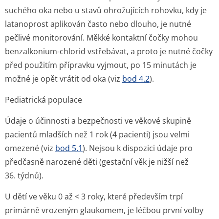
suchého oka nebo u stavů ohrožujících rohovku, kdy je
latanoprost aplikován často nebo dlouho, je nutné
pečlivé monitorování. Měkké kontaktní čočky mohou
benzalkonium-chlorid vstřebávat, a proto je nutné čočky
před použitím přípravku vyjmout, po 15 minutách je
možné je opět vrátit od oka (viz
bod 4.2
).
Pediatrická populace
Údaje o účinnosti a bezpečnosti ve věkové skupině
pacientů mladších než 1 rok (4 pacienti) jsou velmi
omezené (viz
bod 5.1
). Nejsou k dispozici údaje pro
předčasně narozené děti (gestační věk je nižší než
36. týdnů).
U dětí ve věku 0 až < 3 roky, které především trpí
primárně vrozeným glaukomem, je léčbou první volby