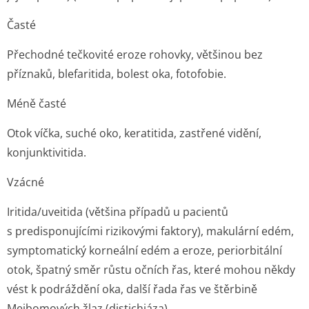
Časté
Přechodné tečkovité eroze rohovky, většinou bez
příznaků, blefaritida, bolest oka, fotofobie.
Méně časté
Otok víčka, suché oko, keratitida, zastřené vidění,
konjunktivitida.
Vzácné
Iritida/uveitida (většina případů u pacientů
s predisponujícími rizikovými faktory), makulární edém,
symptomatický korneální edém a eroze, periorbitální
otok, špatný směr růstu očních řas, které mohou někdy
vést k podráždění oka, další řada řas ve štěrbině
Meibomových žlaz (distichiáza).