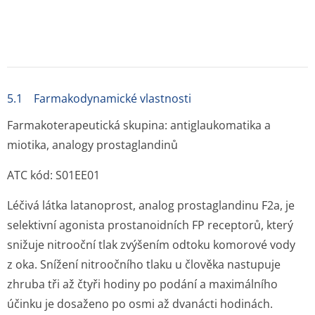
aditivní s cholinergními agonisty (pilokarpin).
Výsledky klinických studií prokázaly, že latanoprost
nemá významný účinek na tvorbu nitrooční tekutiny.
Nebylo zjištěno, že by latanoprost ovlivňoval
hematookulární bariéru.
Během výzkumů prováděných na opicích s použitím
klinických dávek latanoprost nevykazoval žádné účinky
na intraokulární krevní oběh nebo byly tyto účinky pouze
zanedbatelné. Během lokální léčby však může dojít ke
vzniku lehké až středně těžké konjunktivální a
episklerální hyperémie.
Chronická léčba latanoprostem u opic po
extrakapsulární extrakci čočky neměla žádný vliv na
retinální cévy, jak bylo patrné z vyšetření fluorescenční