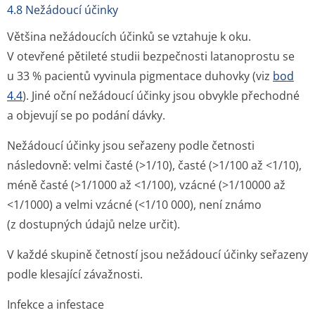
4.8 Nežádoucí účinky
Většina nežádoucích účinků se vztahuje k oku.
V otevřené pětileté studii bezpečnosti latanoprostu se
u 33 % pacientů vyvinula pigmentace duhovky (viz
bod
4.4
). Jiné oční nežádoucí účinky jsou obvykle přechodné
a objevují se po podání dávky.
Nežádoucí účinky jsou seřazeny podle četnosti
následovně:
velmi časté
(>1/10),
časté
(>1/100 až <1/10),
méně časté
(>1/1000 až <1/100),
vzácné
(>1/10000 až
<1/1000) a
velmi vzácné
(<1/10 000),
není známo
(z dostupných údajů nelze určit).
V každé skupině četností jsou nežádoucí účinky seřazeny
podle klesající závažnosti.
Infekce a infestace