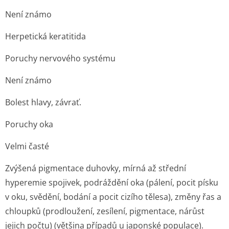
Není známo
Herpetická keratitida
Poruchy nervového systému
Není známo
Bolest hlavy, závrať.
Poruchy oka
Velmi časté
Zvýšená pigmentace duhovky, mírná až střední
hyperemie spojivek, podráždění oka (pálení, pocit písku
v oku, svědění, bodání a pocit cizího tělesa), změny řas a
chloupků (prodloužení, zesílení, pigmentace, nárůst
jejich počtu) (většina případů u japonské populace).