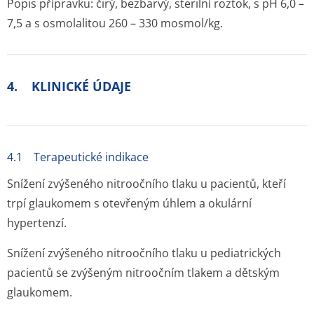
Popis přípravku: čirý, bezbarvý, sterilní roztok, s pH 6,0 –
7,5 a s osmolalitou 260 – 330 mosmol/kg.
4. KLINICKÉ ÚDAJE
4.1 Terapeutické indikace
Snížení zvýšeného nitroočního tlaku u pacientů, kteří
trpí glaukomem s otevřeným úhlem a okulární
hypertenzí.
Snížení zvýšeného nitroočního tlaku u pediatrických
pacientů se zvýšeným nitroočním tlakem a dětským
glaukomem.