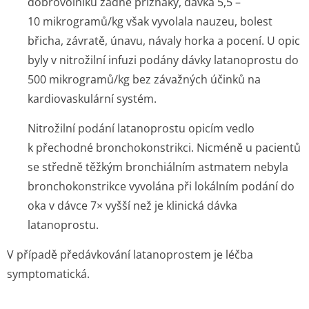
dobrovolníků žádné příznaky, dávka 5,5 –
10 mikrogramů/kg však vyvolala nauzeu, bolest
břicha, závratě, únavu, návaly horka a pocení. U opic
byly v nitrožilní infuzi podány dávky latanoprostu do
500 mikrogramů/kg bez závažných účinků na
kardiovaskulární systém.
Nitrožilní podání latanoprostu opicím vedlo
k přechodné bronchokonstrikci. Nicméně u pacientů
se středně těžkým bronchiálním astmatem nebyla
bronchokonstrikce vyvolána při lokálním podání do
oka v dávce 7× vyšší než je klinická dávka
latanoprostu.
V případě předávkování latanoprostem je léčba
symptomatická.