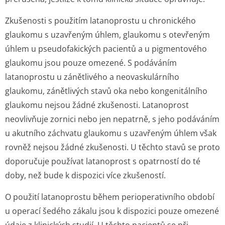
Zkušenosti s použitím latanoprostu u chronického
glaukomu s uzavřeným úhlem, glaukomu s otevřeným
úhlem u pseudofakických pacientů a u pigmentového
glaukomu jsou pouze omezené. S podáváním
latanoprostu u zánětlivého a neovaskulárního
glaukomu, zánětlivých stavů oka nebo kongenitálního
glaukomu nejsou žádné zkušenosti. Latanoprost
neovlivňuje zornici nebo jen nepatrně, s jeho podáváním
u akutního záchvatu glaukomu s uzavřeným úhlem však
rovněž nejsou žádné zkušenosti. U těchto stavů se proto
doporučuje používat latanoprost s opatrností do té
doby, než bude k dispozici více zkušeností.
O použití latanoprostu během perioperativního období
u operací šedého zákalu jsou k dispozici pouze omezené