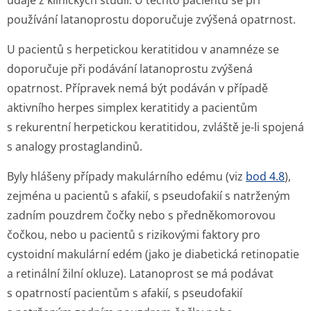
údaje z klinických studií. U těchto pacientů se při
používání latanoprostu doporučuje zvýšená opatrnost.
U pacientů s herpetickou keratitidou v anamnéze se
doporučuje při podávání latanoprostu zvýšená
opatrnost. Přípravek nemá být podáván v případě
aktivního herpes simplex keratitidy a pacientům
s rekurentní herpetickou keratitidou, zvláště je-li spojená
s analogy prostaglandinů.
Byly hlášeny případy makulárního edému (viz
bod 4.8
),
zejména u pacientů s afakií, s pseudofakií s natrženým
zadním pouzdrem čočky nebo s předněkomorovou
čočkou, nebo u pacientů s rizikovými faktory pro
cystoidní makulární edém (jako je diabetická retinopatie
a retinální žilní okluze). Latanoprost se má podávat
s opatrností pacientům s afakií, s pseudofakií