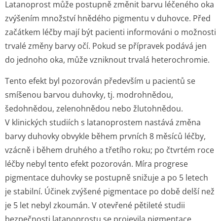
Latanoprost může postupně změnit barvu léčeného oka
zvýšením množství hnědého pigmentu v duhovce. Před
začátkem léčby mají být pacienti informováni o možnosti
trvalé změny barvy očí. Pokud se přípravek podává jen
do jednoho oka, může vzniknout trvalá heterochromie.
Tento efekt byl pozorován především u pacientů se
smíšenou barvou duhovky, tj. modrohnědou,
šedohnědou, zelenohnědou nebo žlutohnědou.
V klinických studiích s latanoprostem nastává změna
barvy duhovky obvykle během prvních 8 měsíců léčby,
vzácně i během druhého a třetího roku; po čtvrtém roce
léčby nebyl tento efekt pozorován. Míra progrese
pigmentace duhovky se postupně snižuje a po 5 letech
je stabilní. Účinek zvýšené pigmentace po době delší než
je 5 let nebyl zkoumán. V otevřené pětileté studii
bezpečnosti latanoprostu se projevila pigmentace